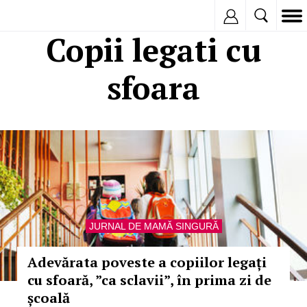
Inregistreaza
Copii legati cu
sfoara
JURNAL DE MAMĂ SINGURĂ
Adevărata poveste a copiilor legați
cu sfoară, ”ca sclavii”, în prima zi de
școală