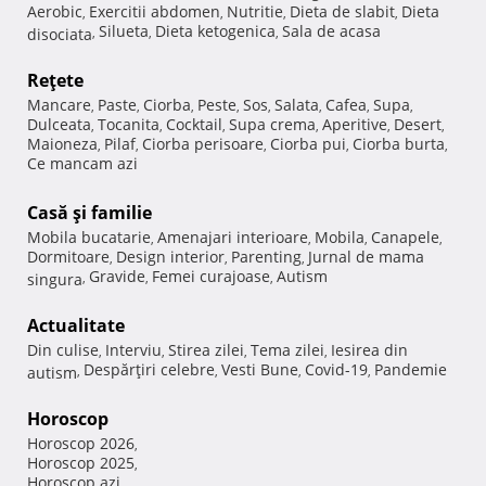
Aerobic
Exercitii abdomen
Nutritie
Dieta de slabit
Dieta
,
,
,
,
Silueta
Dieta ketogenica
Sala de acasa
disociata
,
,
,
Reţete
Mancare
Paste
Ciorba
Peste
Sos
Salata
Cafea
Supa
,
,
,
,
,
,
,
,
Dulceata
Tocanita
Cocktail
Supa crema
Aperitive
Desert
,
,
,
,
,
,
Maioneza
Pilaf
Ciorba perisoare
Ciorba pui
Ciorba burta
,
,
,
,
,
Ce mancam azi
Casă şi familie
Mobila bucatarie
Amenajari interioare
Mobila
Canapele
,
,
,
,
Dormitoare
Design interior
Parenting
Jurnal de mama
,
,
,
Gravide
Femei curajoase
Autism
singura
,
,
,
Actualitate
Din culise
Interviu
Stirea zilei
Tema zilei
Iesirea din
,
,
,
,
Despărţiri celebre
Vesti Bune
Covid-19
Pandemie
autism
,
,
,
,
Horoscop
Horoscop 2026
,
Horoscop 2025
,
Horoscop azi
,