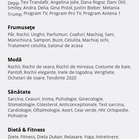
Teo Trandafir
Angelina Jolie
Dana Rogoz
Dani Otil
Depp
,
,
,
,
,
Smiley
Andra
Delia
Gina Pistol
Justin Bieber
Melania
,
,
,
,
,
Program TV
Program Pro TV
Program Antena 1
Trump
,
,
,
Frumuseţe
Păr
Rochii
Unghii
Parfumuri
Coafuri
Machiaj
Sani
,
,
,
,
,
,
,
Manichiura
Sampon
Buze
Celulita
Machiaj ochi
,
,
,
,
,
Tratament celulita
Salonul de acasa
,
Modă
Rochii
Rochii de seara
Rochii de mireasa
Costume de baie
,
,
,
,
Pantofi
Rochii elegante
Inele de logodna
Verighete
,
,
,
,
Ochelari de soare
Tendinte 2020
,
Sănătate
Sarcina
Ceaiuri
Inima
Psihologie
Ginecologie
,
,
,
,
,
Stomatologie
Colesterol
Anticonceptionale
Test sarcina
,
,
,
,
Cardiologie
Oftalmologie
Avort
Ceai verde
HIV
Ortopedie
,
,
,
,
,
,
Psihiatrie
Dietă & Fitness
Diete
Fitness
Dieta Dukan
Relaxare
Yoga
Intretinere
,
,
,
,
,
,