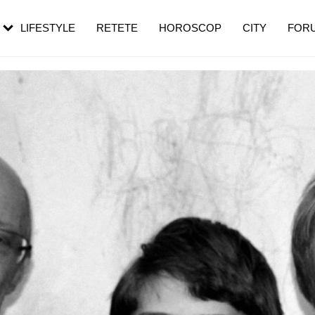
rezești mai des
Cât durează, cum te pregătești și cât
i în vârstă
de dureroasă este investigația
LIFESTYLE
RETETE
HOROSCOP
CITY
FOR