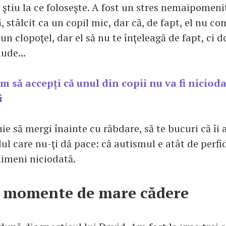
 ştiu la ce foloseşte. A fost un stres nemaipomeni
, stâlcit ca un copil mic, dar că, de fapt, el nu co
un clopoţel, dar el să nu te înţeleagă de fapt, ci d
ude...
m să accepți că unul din copii nu va fi niciodat
i
uie să mergi înainte cu răbdare, să te bucuri că îi 
ul care nu-ţi dă pace: că autismul e atât de perfi
nimeni niciodată.
 momente de mare cădere