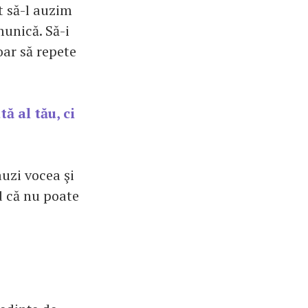
t să-l auzim
munică. Să-i
oar să repete
ă al tău, ci
auzi vocea şi
d că nu poate