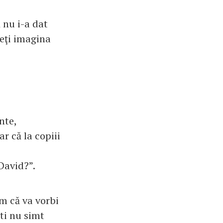
 nu i-a dat
teţi imagina
nte,
r că la copiii
 David?”.
am că va vorbi
ti nu simt