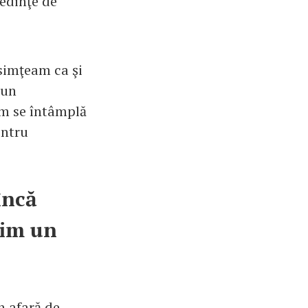
sedinţe de
simţeam ca şi
 un
um se întâmplă
entru
încă
mim un
n afară de