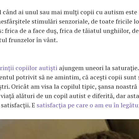
 când ai unul sau mai mulţi copii cu autism este 
nesfârşitele stimulări senzoriale, de toate fricile l
: frica de a face duş, frica de tăiatul unghiilor, de
tul frunzelor în vânt.
rinţii copiilor autişti
ajungem uneori la saturaţie.
tul potrivit să ne amintim, că aceşti copii sunt
ştri. Oricât am visa la copilul tipic, şansa noastră 
 viaţă alături de un copil autist e diferită, dar a
 satisfacţii. E
satisfacţia pe care o am eu în legăt