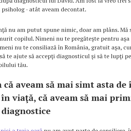
după diagnosticul lui David. Am fost la vreo trei 
n psiholog - atât aveam decontat.
nţă nu am putut spune nimic, doar am plâns. Mă 
murit copilul. Nimeni nu te pregăteşte pentru aşa
imeni nu te consiliază în România, gratuit aşa, c
a să te ajute să accepţi diagnosticul şi să te lupţi p
ilului tău.
 că aveam să mai simt asta de 
 în viaţă, că aveam să mai pri
e diagnostice
 nici a treia oară
nu am avut parte de consiliere, î