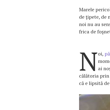
Marele pericol
de ţipete, de 
noi nu au sens
frica de foşne
N
oi,
pă
momen
ai no
călătoria prin
că e lipsită de