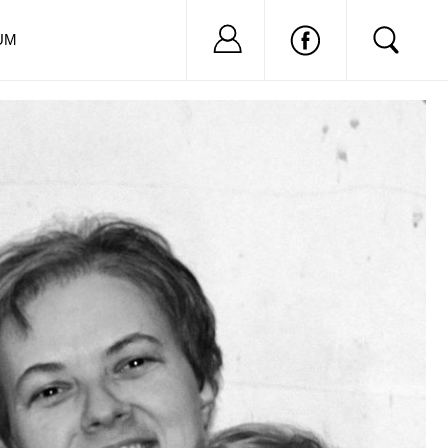
Nu ai cont?
Inregistreaza-
UM