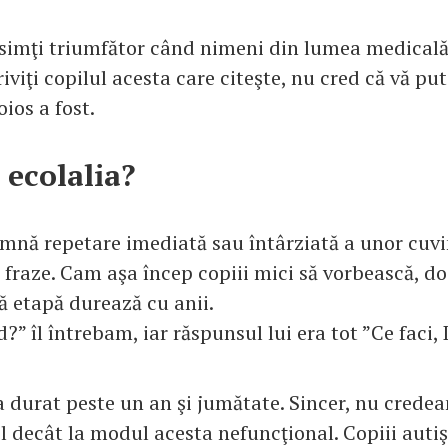
simţi triumfător când nimeni din lumea medicală
iviţi copilul acesta care citeşte, nu cred că vă pu
ios a fost.
e ecolalia?
amnă repetare imediată sau întârziată a unor cuvi
 fraze. Cam aşa încep copiii mici să vorbească, doa
ă etapă durează cu anii.
d?” îl întrebam, iar răspunsul lui era tot ”Ce faci,
 a durat peste un an şi jumătate. Sincer, nu crede
l decât la modul acesta nefuncţional. Copiii autiş