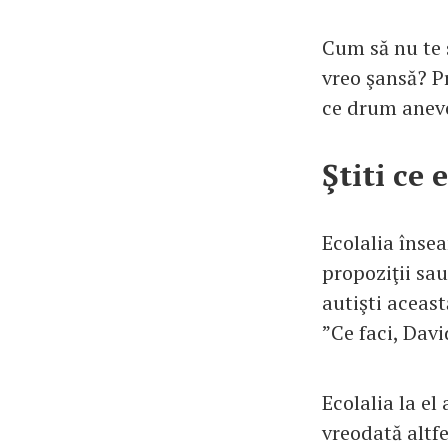
Cum să nu te 
vreo şansă? Pr
ce drum anevo
Ştiti ce 
Ecolalia înse
propoziţii sau
autişti aceast
”Ce faci, Davi
Ecolalia la el
vreodată altfe