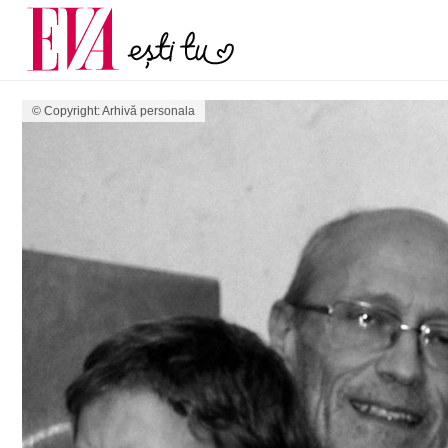
și 60 de ani. De ce te t
Carieră
pe măsură ce înaintez
Actualitate
© Copyright: Arhivă personala