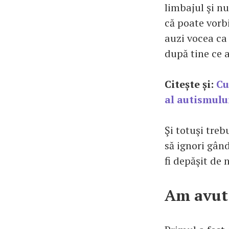
limbajul şi nu
că poate vorbi
auzi vocea ca 
după tine ce a
Citește și:
Cu
al autismulu
Şi totuşi treb
să ignori gând
fi depăşit de 
Am avut