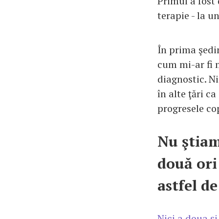
Primul a fost 
terapie - la u
În prima şedi
cum mi-ar fi 
diagnostic. N
în alte ţări c
progresele cop
Nu ştiam
două ori
astfel d
Nici a doua şi