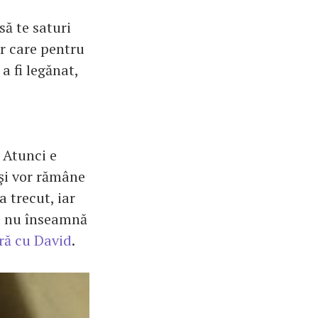
să te saturi
or care pentru
 a fi legănat,
 Atunci e
 şi vor rămâne
a trecut, iar
sta nu înseamnă
ură cu David
.