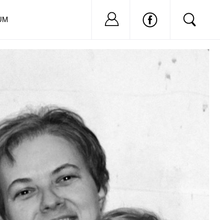
Nu ai cont?
Inregistreaza-
UM