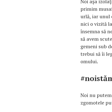
Noi aşa izola
primim musafir
urlă, iar unu
nici o vizită 
însemna să ne
să avem scute
gemeni sub doi
trebui să îi l
omului.
#noistă
Noi nu putem 
zgomotele put