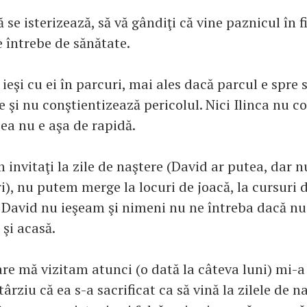
ă se isterizează, să vă gândiţi că vine paznicul în f
 întrebe de sănătate.
eşi cu ei în parcuri, mai ales dacă parcul e spre 
 şi nu conştientizează pericolul. Nici Ilinca nu c
 ea nu e aşa de rapidă.
invitaţi la zile de naştere (David ar putea, dar n
ri), nu putem merge la locuri de joacă, la cursuri d
cu David nu ieşeam şi nimeni nu ne întreba dacă n
şi acasă.
are mă vizitam atunci (o dată la câteva luni) mi-a
târziu că ea s-a sacrificat ca să vină la zilele de n