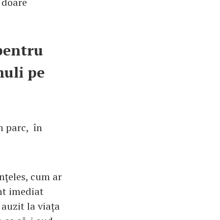
ă doare
pentru
muli pe
n parc, în
înţeles, cum ar
unt imediat
auzit la viața