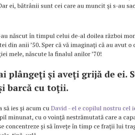
ar ei, bătrânii sunt cei care au muncit şi s-au sa
-au născut în timpul celui de-al doilea război mon
i din anii ’50. Sper că vă imaginaţi că au avut o 
iei mele, născute la finalul anilor ’70!
i plângeţi şi aveţi grijă de ei.
i barcă cu toţii.
a să ies şi acum cu
David - el e copilul nostru cel i
opil minunat, cu o voinţă nestrămutată care a capa
se concentreze și să înveţe în timp ce fraţii lui tra