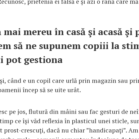
Recunosc, prietenia ei falsă e şi azi o rană care m
 mai mereu în casă şi acasă şi 
em să ne supunem copiii la sti
îi pot gestiona
oşi, când e un copil care urlă prin magazin sau pri
amenii încep să se uite urât.
sc pe jos, flutură din mâini sau fac gesturi de ne
 timp ce îşi văd reflexia în plasticul unei sticle, s
pt prost-crescuţi, dacă nu chiar ”handicapaţi”. Am 