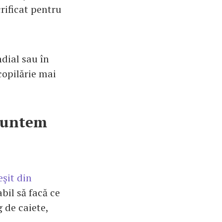
crificat pentru
dial sau în
copilărie mai
 Suntem
eşit din
bil să facă ce
g de caiete,