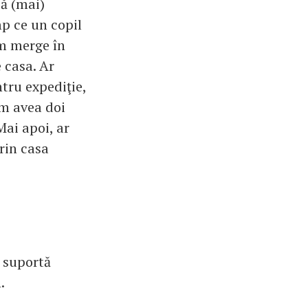
să (mai)
mp ce un copil
em merge în
 casa. Ar
tru expediţie,
am avea doi
Mai apoi, ar
prin casa
u suportă
.