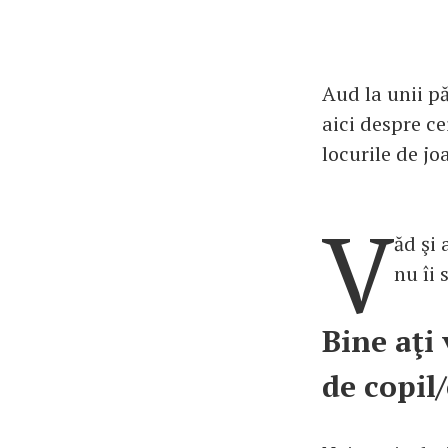
Aud la unii pă
aici despre ce
locurile de jo
V
ăd şi 
nu îi 
Bine aţi 
de copil