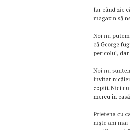
Iar când zic c
magazin să ne
Noi nu putem i
că George fuge
pericolul, dar
Noi nu suntem 
invitat nicăie
copiii. Nici 
mereu în casă 
Prietena cu c
nişte ani mai 