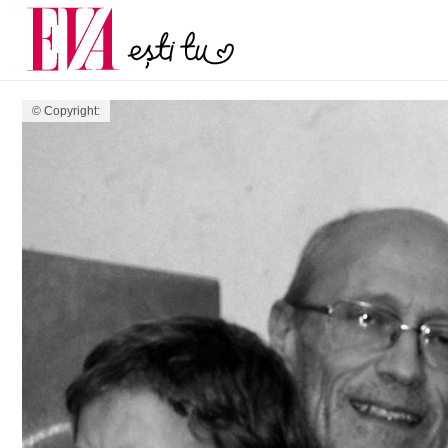
și 60 de ani. De ce te t
Carieră
pe măsură ce înaintez
Actualitate
© Copyright: