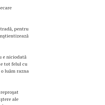
iecare
stradă, pentru
onştientizează
u e niciodată
e tot felul cu
u o luăm razna
 reproşat
aştere ale