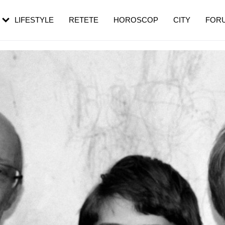
rezești mai des
Cât durează, cum te pregătești și cât
i în vârstă
de dureroasă este investigația
LIFESTYLE
RETETE
HOROSCOP
CITY
FOR