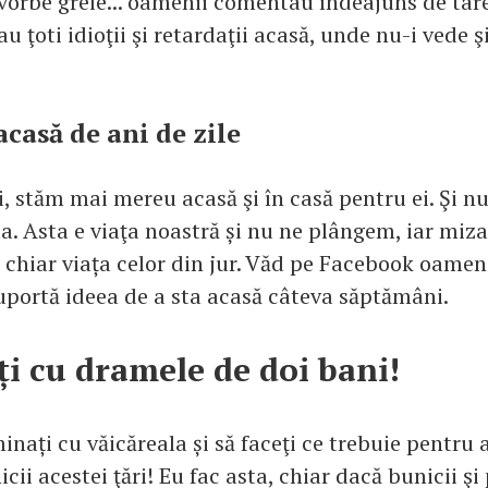
vorbe grele... oamenii comentau îndeajuns de tare
u ţoti idioţii şi retardaţii acasă, unde nu-i vede şi
casă de ani de zile
, stăm mai mereu acasă şi în casă pentru ei. Şi n
a. Asta e viaţa noastră și nu ne plângem, iar miza
 chiar viața celor din jur. Văd pe Facebook oamen
uportă ideea de a sta acasă câteva săptămâni.
i cu dramele de doi bani!
inați cu văicăreala și să faceţi ce trebuie pentru 
icii acestei ţări! Eu fac asta, chiar dacă bunicii şi