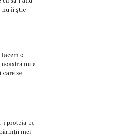
 ca să-i aud
 nu îi ştie
u facem o
 noastră nu e
i care se
a-i proteja pe
 părinţii mei