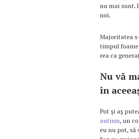
nu mai sunt. D
noi.
Majoritatea s
timpul foamete
rea ca generaţ
Nu vă ma
în aceeaş
Pot şi aş pute
autism
, un c
eu nu pot, să 