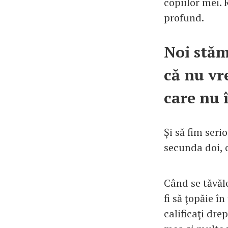
copiilor mei. 
profund.
Noi stăm
că nu vr
care nu 
Și să fim seri
secunda doi, o
Când se tăvăle
fi să ţopăie în
calificaţi dre