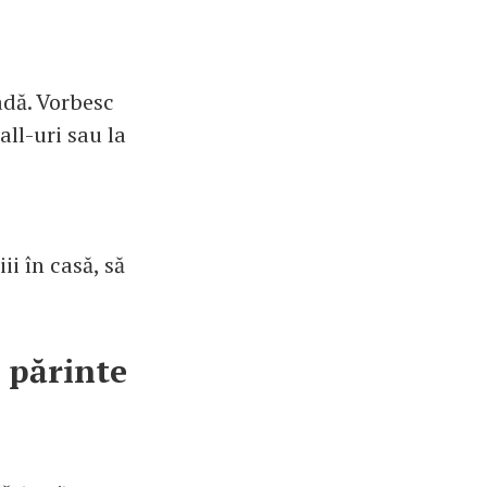
adă. Vorbesc
all-uri sau la
ii în casă, să
i părinte