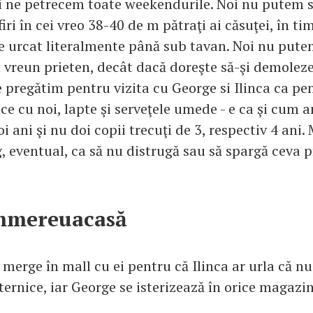
ţi ne petrecem toate weekendurile. Noi nu putem 
i în cei vreo 38-40 de m pătraţi ai căsuţei, în ti
l e urcat literalmente până sub tavan. Noi nu put
la vreun prieten, decât dacă doreşte să-şi demoleze
 pregătim pentru vizita cu George si Ilinca ca pen
ce cu noi, lapte şi serveţele umede - e ca şi cum 
 ani şi nu doi copii trecuţi de 3, respectiv 4 ani. 
eg, eventual, ca să nu distrugă sau să spargă ceva 
mmereuacasă
merge în mall cu ei pentru că Ilinca ar urla că n
ernice, iar George se isterizează în orice magazin