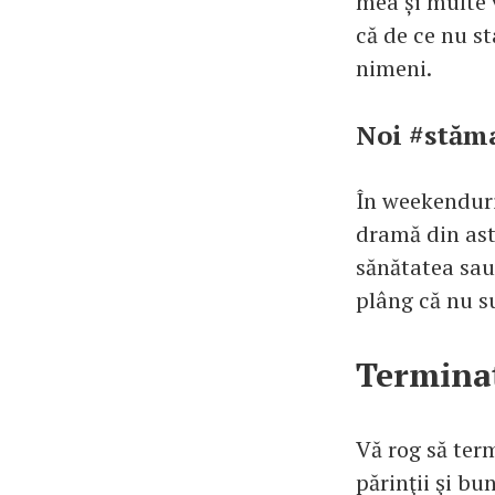
mea și multe 
că de ce nu sta
nimeni.
Noi #stăma
În weekenduri
dramă din ast
sănătatea sau
plâng că nu s
Terminaț
Vă rog să term
părinţii şi bun