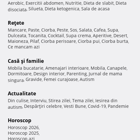
Aerobic
Exercitii abdomen
Nutritie
Dieta de slabit
Dieta
,
,
,
,
Silueta
Dieta ketogenica
Sala de acasa
disociata
,
,
,
Reţete
Mancare
Paste
Ciorba
Peste
Sos
Salata
Cafea
Supa
,
,
,
,
,
,
,
,
Dulceata
Tocanita
Cocktail
Supa crema
Aperitive
Desert
,
,
,
,
,
,
Maioneza
Pilaf
Ciorba perisoare
Ciorba pui
Ciorba burta
,
,
,
,
,
Ce mancam azi
Casă şi familie
Mobila bucatarie
Amenajari interioare
Mobila
Canapele
,
,
,
,
Dormitoare
Design interior
Parenting
Jurnal de mama
,
,
,
Gravide
Femei curajoase
Autism
singura
,
,
,
Actualitate
Din culise
Interviu
Stirea zilei
Tema zilei
Iesirea din
,
,
,
,
Despărţiri celebre
Vesti Bune
Covid-19
Pandemie
autism
,
,
,
,
Horoscop
Horoscop 2026
,
Horoscop 2025
,
Horoscop azi
,