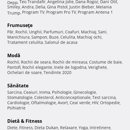
Teo Trandafir
Angelina Jolie
Dana Rogoz
Dani Otil
Depp
,
,
,
,
,
Smiley
Andra
Delia
Gina Pistol
Justin Bieber
Melania
,
,
,
,
,
Program TV
Program Pro TV
Program Antena 1
Trump
,
,
,
Frumuseţe
Păr
Rochii
Unghii
Parfumuri
Coafuri
Machiaj
Sani
,
,
,
,
,
,
,
Manichiura
Sampon
Buze
Celulita
Machiaj ochi
,
,
,
,
,
Tratament celulita
Salonul de acasa
,
Modă
Rochii
Rochii de seara
Rochii de mireasa
Costume de baie
,
,
,
,
Pantofi
Rochii elegante
Inele de logodna
Verighete
,
,
,
,
Ochelari de soare
Tendinte 2020
,
Sănătate
Sarcina
Ceaiuri
Inima
Psihologie
Ginecologie
,
,
,
,
,
Stomatologie
Colesterol
Anticonceptionale
Test sarcina
,
,
,
,
Cardiologie
Oftalmologie
Avort
Ceai verde
HIV
Ortopedie
,
,
,
,
,
,
Psihiatrie
Dietă & Fitness
Diete
Fitness
Dieta Dukan
Relaxare
Yoga
Intretinere
,
,
,
,
,
,