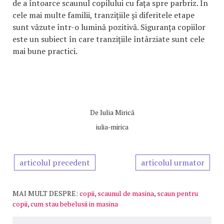
de a întoarce scaunul copilului cu fața spre parbriz. În
cele mai multe familii, tranzițiile și diferitele etape
sunt văzute într-o lumină pozitivă. Siguranța copiilor
este un subiect în care tranzițiile întârziate sunt cele
mai bune practici.
De
Iulia Mirică
iulia-mirica
articolul precedent
articolul urmator
MAI MULT DESPRE:
copii
,
scaunul de masina
,
scaun pentru
copii
,
cum stau bebelusii in masina