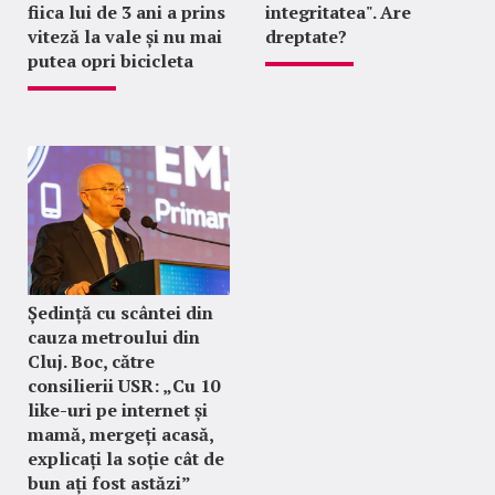
fiica lui de 3 ani a prins
integritatea". Are
viteză la vale și nu mai
dreptate?
putea opri bicicleta
Ședință cu scântei din
cauza metroului din
Cluj. Boc, către
consilierii USR: „Cu 10
like-uri pe internet și
mamă, mergeți acasă,
explicați la soție cât de
bun ați fost astăzi”