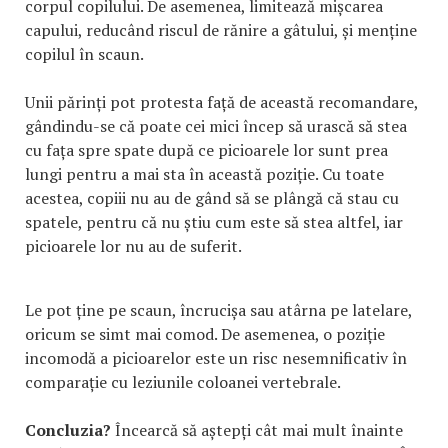
corpul copilului. De asemenea, limitează mișcarea
capului, reducând riscul de rănire a gâtului, și menține
copilul în scaun.
Unii părinți pot protesta față de această recomandare,
gândindu-se că poate cei mici încep să urască să stea
cu fața spre spate după ce picioarele lor sunt prea
lungi pentru a mai sta în această poziție. Cu toate
acestea, copiii nu au de gând să se plângă că stau cu
spatele, pentru că nu știu cum este să stea altfel, iar
picioarele lor nu au de suferit.
Le pot ține pe scaun, încrucișa sau atârna pe latelare,
oricum se simt mai comod. De asemenea, o poziție
incomodă a picioarelor este un risc nesemnificativ în
comparație cu leziunile coloanei vertebrale.
Concluzia?
Încearcă să aștepți cât mai mult înainte