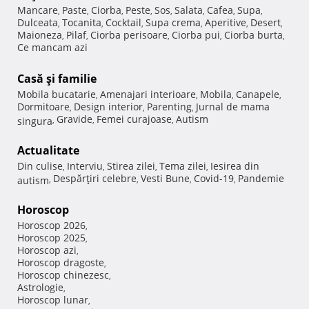
Mancare
Paste
Ciorba
Peste
Sos
Salata
Cafea
Supa
,
,
,
,
,
,
,
,
Dulceata
Tocanita
Cocktail
Supa crema
Aperitive
Desert
,
,
,
,
,
,
Maioneza
Pilaf
Ciorba perisoare
Ciorba pui
Ciorba burta
,
,
,
,
,
Ce mancam azi
Casă şi familie
Mobila bucatarie
Amenajari interioare
Mobila
Canapele
,
,
,
,
Dormitoare
Design interior
Parenting
Jurnal de mama
,
,
,
Gravide
Femei curajoase
Autism
singura
,
,
,
Actualitate
Din culise
Interviu
Stirea zilei
Tema zilei
Iesirea din
,
,
,
,
Despărţiri celebre
Vesti Bune
Covid-19
Pandemie
autism
,
,
,
,
Horoscop
Horoscop 2026
,
Horoscop 2025
,
Horoscop azi
,
Horoscop dragoste
,
Horoscop chinezesc
,
Astrologie
,
Horoscop lunar
,