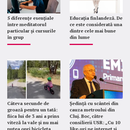
5 diferențe esențiale
Educația finlandeză. De
între meditatorul
ce este considerată una
particular și cursurile
dintre cele mai bune
în grup
din lume
Câteva secunde de
Ședință cu scântei din
groază pentru un tată:
cauza metroului din
fiica lui de 3 ani a prins
Cluj. Boc, către
viteză la vale și nu mai
consilierii USR: „Cu 10
putea opri bicicleta
like-uri pe internet și