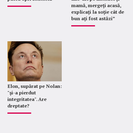
mamă, mergeți acasă,
explicați la soție cât de
bun ați fost astăzi”
Elon, supărat pe Nolan:
"şi-a pierdut
integritatea". Are
dreptate?