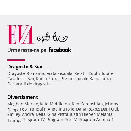
Urmareste-ne pe
Dragoste & Sex
Dragoste
Romantic
Viata sexuala
Relatii
Cuplu
Iubire
,
,
,
,
,
,
Casatorie
Sex
Kama Sutra
Pozitii sexuale Kamasutra
,
,
,
,
Declaratii de dragoste
Divertisment
Meghan Markle
Kate Middleton
Kim Kardashian
Johnny
,
,
,
Teo Trandafir
Angelina Jolie
Dana Rogoz
Dani Otil
Depp
,
,
,
,
,
Smiley
Andra
Delia
Gina Pistol
Justin Bieber
Melania
,
,
,
,
,
Program TV
Program Pro TV
Program Antena 1
Trump
,
,
,