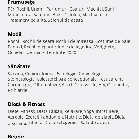
Frumuseţe
Păr
Rochii
Unghii
Parfumuri
Coafuri
Machiaj
Sani
,
,
,
,
,
,
,
Manichiura
Sampon
Buze
Celulita
Machiaj ochi
,
,
,
,
,
Tratament celulita
Salonul de acasa
,
Modă
Rochii
Rochii de seara
Rochii de mireasa
Costume de baie
,
,
,
,
Pantofi
Rochii elegante
Inele de logodna
Verighete
,
,
,
,
Ochelari de soare
Tendinte 2020
,
Sănătate
Sarcina
Ceaiuri
Inima
Psihologie
Ginecologie
,
,
,
,
,
Stomatologie
Colesterol
Anticonceptionale
Test sarcina
,
,
,
,
Cardiologie
Oftalmologie
Avort
Ceai verde
HIV
Ortopedie
,
,
,
,
,
,
Psihiatrie
Dietă & Fitness
Diete
Fitness
Dieta Dukan
Relaxare
Yoga
Intretinere
,
,
,
,
,
,
Aerobic
Exercitii abdomen
Nutritie
Dieta de slabit
Dieta
,
,
,
,
Silueta
Dieta ketogenica
Sala de acasa
disociata
,
,
,
Reţete