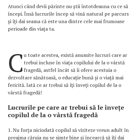
Atunci când devii părinte nu știi întotdeauna cu ce să
începi. Însă lucrurile încep să vină natural pe parcurs
și îți dai seama că este una dintre cele mai frumoase
perioade din viața ta.
C
u toate acestea, există anumite lucruri care ar
trebui incluse în viața copilului de la o vârstă
fragedă, astfel încât să îi ofere acestuia o
dezvoltare sănătoasă, o educație bună și o viață mai
fericită. Iată ce ar trebui să îți înveți copilul de la o
vârstă fragedă!
Lucrurile pe care ar trebui să le învețe
copilul de la o vârstă fragedă
1. Nu forța niciodată copilul să viziteze vreun adult în
preajma căruia nu se simte bine și încearcă să îți dai