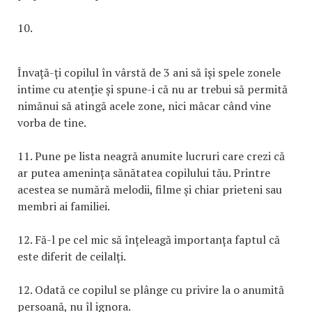
10.
Învață-ți copilul în vârstă de 3 ani să își spele zonele
intime cu atenție și spune-i că nu ar trebui să permită
nimănui să atingă acele zone, nici măcar când vine
vorba de tine.
11. Pune pe lista neagră anumite lucruri care crezi că
ar putea amenința sănătatea copilului tău. Printre
acestea se numără melodii, filme și chiar prieteni sau
membri ai familiei.
12. Fă-l pe cel mic să înțeleagă importanța faptul că
este diferit de ceilalți.
12. Odată ce copilul se plânge cu privire la o anumită
persoană, nu îl ignora.