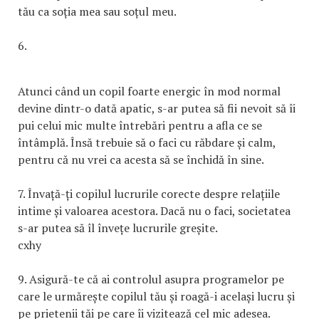
tău ca soția mea sau soțul meu.
6.
Atunci când un copil foarte energic în mod normal
devine dintr-o dată apatic, s-ar putea să fii nevoit să îi
pui celui mic multe întrebări pentru a afla ce se
întâmplă. Însă trebuie să o faci cu răbdare și calm,
pentru că nu vrei ca acesta să se închidă în sine.
7. Învață-ți copilul lucrurile corecte despre relațiile
intime și valoarea acestora. Dacă nu o faci, societatea
s-ar putea să îl învețe lucrurile greșite.
cxhy
9. Asigură-te că ai controlul asupra programelor pe
care le urmărește copilul tău și roagă-i același lucru și
pe prietenii tăi pe care îi vizitează cel mic adesea.