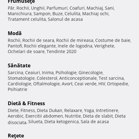
Frumuseţe
Păr
Rochii
Unghii
Parfumuri
Coafuri
Machiaj
Sani
,
,
,
,
,
,
,
Manichiura
Sampon
Buze
Celulita
Machiaj ochi
,
,
,
,
,
Tratament celulita
Salonul de acasa
,
Modă
Rochii
Rochii de seara
Rochii de mireasa
Costume de baie
,
,
,
,
Pantofi
Rochii elegante
Inele de logodna
Verighete
,
,
,
,
Ochelari de soare
Tendinte 2020
,
Sănătate
Sarcina
Ceaiuri
Inima
Psihologie
Ginecologie
,
,
,
,
,
Stomatologie
Colesterol
Anticonceptionale
Test sarcina
,
,
,
,
Cardiologie
Oftalmologie
Avort
Ceai verde
HIV
Ortopedie
,
,
,
,
,
,
Psihiatrie
Dietă & Fitness
Diete
Fitness
Dieta Dukan
Relaxare
Yoga
Intretinere
,
,
,
,
,
,
Aerobic
Exercitii abdomen
Nutritie
Dieta de slabit
Dieta
,
,
,
,
Silueta
Dieta ketogenica
Sala de acasa
disociata
,
,
,
Reţete