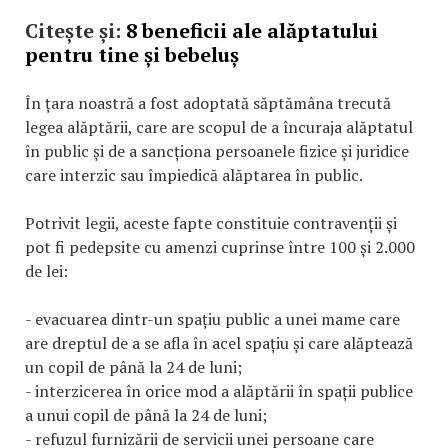
Citește și:
8 beneficii ale alăptatului
pentru tine și bebeluș
În țara noastră a fost adoptată săptămâna trecută
legea alăptării, care are scopul de a încuraja alăptatul
în public și de a sancționa persoanele fizice și juridice
care interzic sau împiedică alăptarea în public.
Potrivit legii, aceste fapte constituie contravenții și
pot fi pedepsite cu amenzi cuprinse între 100 și 2.000
de lei:
- evacuarea dintr-un spațiu public a unei mame care
are dreptul de a se afla în acel spațiu și care alăptează
un copil de până la 24 de luni;
- interzicerea în orice mod a alăptării în spații publice
a unui copil de până la 24 de luni;
- refuzul furnizării de servicii unei persoane care