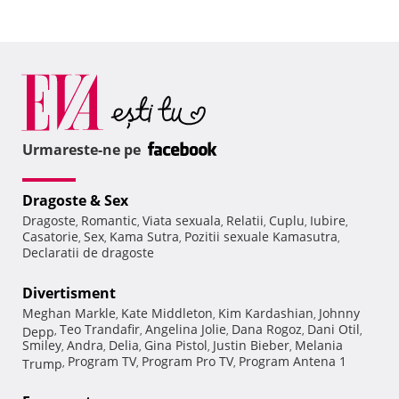
Urmareste-ne pe
Dragoste & Sex
Dragoste
Romantic
Viata sexuala
Relatii
Cuplu
Iubire
,
,
,
,
,
,
Casatorie
Sex
Kama Sutra
Pozitii sexuale Kamasutra
,
,
,
,
Declaratii de dragoste
Divertisment
Meghan Markle
Kate Middleton
Kim Kardashian
Johnny
,
,
,
Teo Trandafir
Angelina Jolie
Dana Rogoz
Dani Otil
Depp
,
,
,
,
,
Smiley
Andra
Delia
Gina Pistol
Justin Bieber
Melania
,
,
,
,
,
Program TV
Program Pro TV
Program Antena 1
Trump
,
,
,