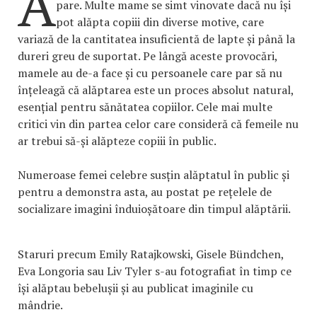
A
pare. Multe mame se simt vinovate dacă nu își
pot alăpta copiii din diverse motive, care
variază de la cantitatea insuficientă de lapte și până la
dureri greu de suportat. Pe lângă aceste provocări,
mamele au de-a face și cu persoanele care par să nu
înțeleagă că alăptarea este un proces absolut natural,
esențial pentru sănătatea copiilor. Cele mai multe
critici vin din partea celor care consideră că femeile nu
ar trebui să-și alăpteze copiii în public.
Numeroase femei celebre susțin alăptatul în public și
pentru a demonstra asta, au postat pe rețelele de
socializare imagini înduioșătoare din timpul alăptării.
Staruri precum Emily Ratajkowski, Gisele Bündchen,
Eva Longoria sau Liv Tyler s-au fotografiat în timp ce
își alăptau bebelușii și au publicat imaginile cu
mândrie.