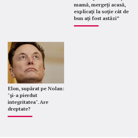
mamă, mergeți acasă,
explicați la soție cât de
bun ați fost astăzi”
Elon, supărat pe Nolan:
"şi-a pierdut
integritatea". Are
dreptate?