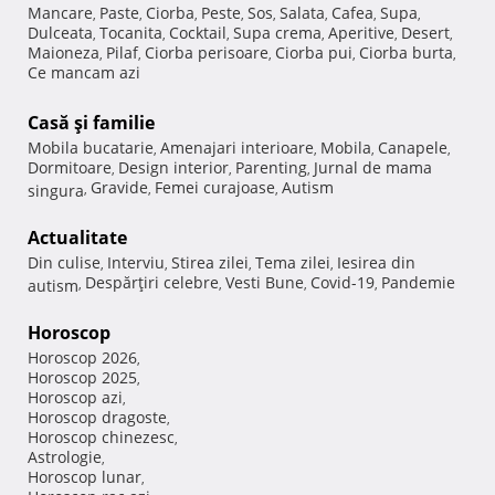
Mancare
Paste
Ciorba
Peste
Sos
Salata
Cafea
Supa
,
,
,
,
,
,
,
,
Dulceata
Tocanita
Cocktail
Supa crema
Aperitive
Desert
,
,
,
,
,
,
Maioneza
Pilaf
Ciorba perisoare
Ciorba pui
Ciorba burta
,
,
,
,
,
Ce mancam azi
Casă şi familie
Mobila bucatarie
Amenajari interioare
Mobila
Canapele
,
,
,
,
Dormitoare
Design interior
Parenting
Jurnal de mama
,
,
,
Gravide
Femei curajoase
Autism
singura
,
,
,
Actualitate
Din culise
Interviu
Stirea zilei
Tema zilei
Iesirea din
,
,
,
,
Despărţiri celebre
Vesti Bune
Covid-19
Pandemie
autism
,
,
,
,
Horoscop
Horoscop 2026
,
Horoscop 2025
,
Horoscop azi
,
Horoscop dragoste
,
Horoscop chinezesc
,
Astrologie
,
Horoscop lunar
,