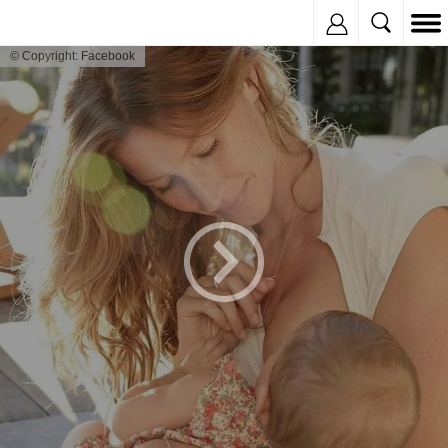
Inregistreaza
© Copyright: Facebook