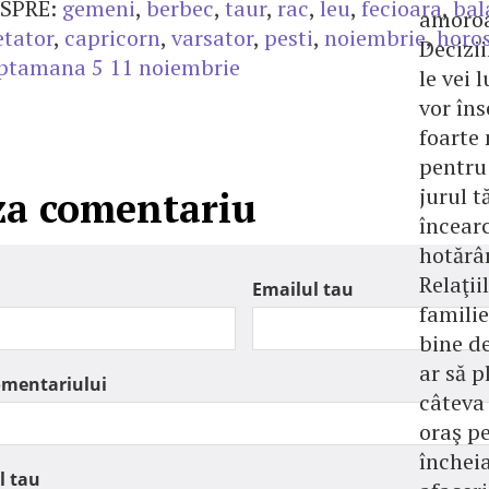
SPRE:
gemeni
,
berbec
,
taur
,
rac
,
leu
,
fecioara
,
bal
amoroa
etator
,
capricorn
,
varsator
,
pesti
,
noiembrie
,
horo
Decizii
ptamana 5 11 noiembrie
le vei 
vor în
foarte
pentru 
jurul t
za comentariu
încearc
hotărâr
Relaţii
Emailul tau
familie
bine de
ar să p
omentariului
câteva 
oraş p
închei
l tau