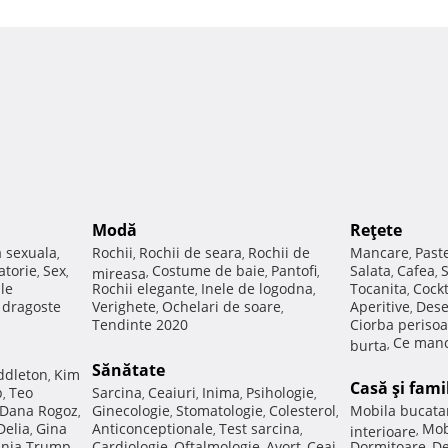
Modă
Reţete
a sexuala
Rochii
Rochii de seara
Rochii de
Mancare
Past
,
,
,
,
atorie
Sex
Costume de baie
Pantofi
Salata
Cafea
,
,
mireasa
,
,
,
,
,
ale
Rochii elegante
Inele de logodna
Tocanita
Cockt
,
,
,
e dragoste
Verighete
Ochelari de soare
Aperitive
Dese
,
,
,
Tendinte 2020
Ciorba perisoa
Ce manc
burta
,
Sănătate
ddleton
Kim
,
Casă şi fami
p
Teo
Sarcina
Ceaiuri
Inima
Psihologie
,
,
,
,
,
Dana Rogoz
Ginecologie
Stomatologie
Colesterol
Mobila bucata
,
,
,
,
Delia
Gina
Anticonceptionale
Test sarcina
Mob
,
,
,
interioare
,
nia Trump
Cardiologie
Oftalmologie
Avort
Ceai
Dormitoare
De
,
,
,
,
,