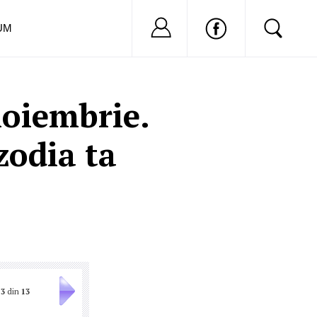
Nu ai cont?
Inregistreaza-
UM
oiembrie.
zodia ta
3
din
13