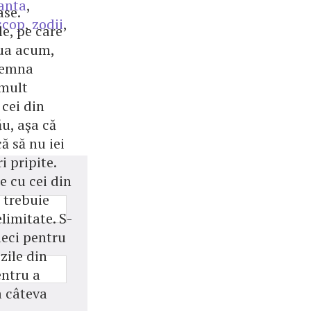
anta
,
se.
scop
,
zodii
,
le, pe care
lua acum,
semna
 mult
cei din
ău, aşa că
ă să nu iei
i pripite.
le cu cei din
 trebuie
limitate. S-
leci pentru
zile din
entru a
a câteva