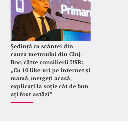
Ședință cu scântei din
cauza metroului din Cluj.
Boc, către consilierii USR:
„Cu 10 like-uri pe internet și
mamă, mergeți acasă,
explicați la soție cât de bun
ați fost astăzi”