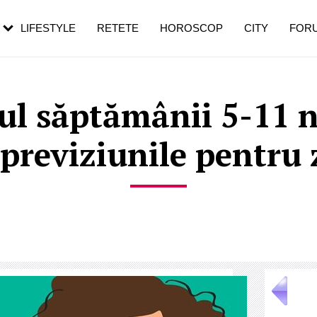
rezești mai des
Cât durează, cum te pregătești și cât
i în vârstă
de dureroasă este investigația
LIFESTYLE
RETETE
HOROSCOP
CITY
FOR
ul săptămânii 5-11 n
 previziunile pentru 