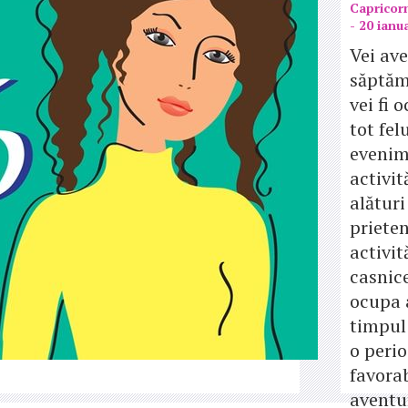
Capricor
- 20 ianu
Vei ave
săptăm
vei fi 
tot fel
evenim
activit
alături
prieteni
activit
casnice
ocupa 
timpul 
o peri
favora
aventu