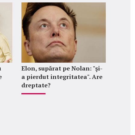
u
Elon, supărat pe Nolan: "şi-
e
a pierdut integritatea". Are
dreptate?