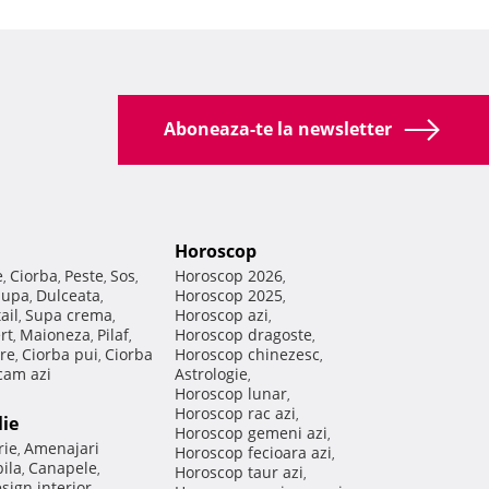
Aboneaza-te la newsletter
Horoscop
e
Ciorba
Peste
Sos
Horoscop 2026
,
,
,
,
,
Supa
Dulceata
Horoscop 2025
,
,
,
ail
Supa crema
Horoscop azi
,
,
,
rt
Maioneza
Pilaf
Horoscop dragoste
,
,
,
,
re
Ciorba pui
Ciorba
Horoscop chinezesc
,
,
,
am azi
Astrologie
,
Horoscop lunar
,
Horoscop rac azi
,
lie
Horoscop gemeni azi
,
rie
Amenajari
,
Horoscop fecioara azi
,
ila
Canapele
,
,
Horoscop taur azi
,
sign interior
,