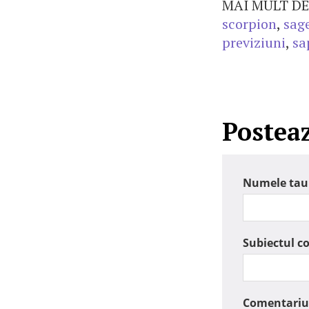
MAI MULT DE
scorpion
,
sag
previziuni
,
sa
Postea
Numele tau
Subiectul c
Comentariu