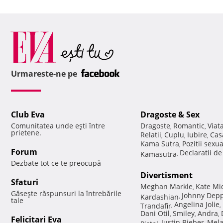
Urmareste-ne pe
Club Eva
Dragoste & Sex
Comunitatea unde eşti între
Dragoste
Romantic
Viat
,
,
prietene.
Relatii
Cuplu
Iubire
Cas
,
,
,
Kama Sutra
Pozitii sexu
,
Forum
Declaratii d
Kamasutra
,
Dezbate tot ce te preocupă
Divertisment
Sfaturi
Meghan Markle
Kate Mi
,
Găseşte răspunsuri la întrebările
Johnny Dep
Kardashian
,
tale
Angelina Jolie
Trandafir
,
,
Dani Otil
Smiley
Andra
,
,
,
Felicitari Eva
Justin Bieber
Mela
Pistol
,
,