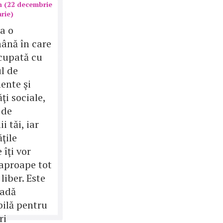
n (22 decembrie
arie)
a o
ână în care
ocupată cu
ul de
ente şi
ăţi sociale,
 de
i tăi, iar
ăţile
 îţi vor
aproape tot
liber. Este
oadă
bilă pentru
ri