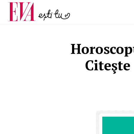
și 60 de ani. De ce te t
Carieră
pe măsură ce înaintez
Actualitate
Horoscop
Citeşte