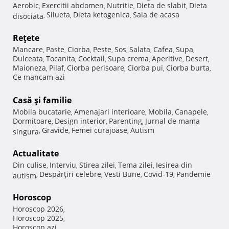
Aerobic
Exercitii abdomen
Nutritie
Dieta de slabit
Dieta
,
,
,
,
Silueta
Dieta ketogenica
Sala de acasa
disociata
,
,
,
Reţete
Mancare
Paste
Ciorba
Peste
Sos
Salata
Cafea
Supa
,
,
,
,
,
,
,
,
Dulceata
Tocanita
Cocktail
Supa crema
Aperitive
Desert
,
,
,
,
,
,
Maioneza
Pilaf
Ciorba perisoare
Ciorba pui
Ciorba burta
,
,
,
,
,
Ce mancam azi
Casă şi familie
Mobila bucatarie
Amenajari interioare
Mobila
Canapele
,
,
,
,
Dormitoare
Design interior
Parenting
Jurnal de mama
,
,
,
Gravide
Femei curajoase
Autism
singura
,
,
,
Actualitate
Din culise
Interviu
Stirea zilei
Tema zilei
Iesirea din
,
,
,
,
Despărţiri celebre
Vesti Bune
Covid-19
Pandemie
autism
,
,
,
,
Horoscop
Horoscop 2026
,
Horoscop 2025
,
Horoscop azi
,