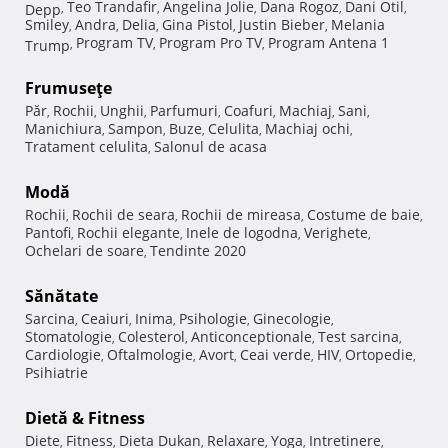
Teo Trandafir
Angelina Jolie
Dana Rogoz
Dani Otil
Depp
,
,
,
,
,
Smiley
Andra
Delia
Gina Pistol
Justin Bieber
Melania
,
,
,
,
,
Program TV
Program Pro TV
Program Antena 1
Trump
,
,
,
Frumuseţe
Păr
Rochii
Unghii
Parfumuri
Coafuri
Machiaj
Sani
,
,
,
,
,
,
,
Manichiura
Sampon
Buze
Celulita
Machiaj ochi
,
,
,
,
,
Tratament celulita
Salonul de acasa
,
Modă
Rochii
Rochii de seara
Rochii de mireasa
Costume de baie
,
,
,
,
Pantofi
Rochii elegante
Inele de logodna
Verighete
,
,
,
,
Ochelari de soare
Tendinte 2020
,
Sănătate
Sarcina
Ceaiuri
Inima
Psihologie
Ginecologie
,
,
,
,
,
Stomatologie
Colesterol
Anticonceptionale
Test sarcina
,
,
,
,
Cardiologie
Oftalmologie
Avort
Ceai verde
HIV
Ortopedie
,
,
,
,
,
,
Psihiatrie
Dietă & Fitness
Diete
Fitness
Dieta Dukan
Relaxare
Yoga
Intretinere
,
,
,
,
,
,