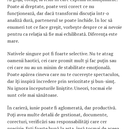
Poate ai dreptate, poate vezi corect ce nu
funcționează, dar dacă transformi discuția într-o
analiză dură, partenerul se poate închide. În loc să
enumeri tot ce face greșit, vorbește despre ce ai nevoie
pentru ca relația să fie mai echilibrată. Diferența este
mare.
Nativele singure pot fi foarte selective. Nu te atrag
oamenii haotici, cei care promit mult și fac puțin sau
cei care nu au un minim de stabilitate emoțională.
Poate apărea cineva care nu te cucerește spectaculos,
dar îți inspiră încredere prin seriozitate și bun-simț.
Nu ignora începuturile liniștite. Uneori, tocmai ele
sunt cele mai sănătoase.
În carieră, iunie poate fi aglomerată, dar productivă.
Poți avea multe detalii de gestionat, documente,
corecturi, verificări sau responsabilități care cer
precizie. Ești foarte bună la asta, însă tocmai de aceea