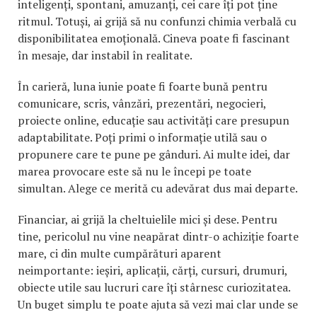
inteligenți, spontani, amuzanți, cei care îți pot ține
ritmul. Totuși, ai grijă să nu confunzi chimia verbală cu
disponibilitatea emoțională. Cineva poate fi fascinant
în mesaje, dar instabil în realitate.
În carieră, luna iunie poate fi foarte bună pentru
comunicare, scris, vânzări, prezentări, negocieri,
proiecte online, educație sau activități care presupun
adaptabilitate. Poți primi o informație utilă sau o
propunere care te pune pe gânduri. Ai multe idei, dar
marea provocare este să nu le începi pe toate
simultan. Alege ce merită cu adevărat dus mai departe.
Financiar, ai grijă la cheltuielile mici și dese. Pentru
tine, pericolul nu vine neapărat dintr-o achiziție foarte
mare, ci din multe cumpărături aparent
neimportante: ieșiri, aplicații, cărți, cursuri, drumuri,
obiecte utile sau lucruri care îți stârnesc curiozitatea.
Un buget simplu te poate ajuta să vezi mai clar unde se