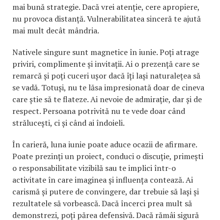
mai bună strategie. Dacă vrei atenție, cere apropiere,
nu provoca distanță. Vulnerabilitatea sinceră te ajută
mai mult decât mândria.
Nativele singure sunt magnetice în iunie. Poți atrage
priviri, complimente și invitații. Ai o prezență care se
remarcă și poți cuceri ușor dacă îți lași naturalețea să
se vadă. Totuși, nu te lăsa impresionată doar de cineva
care știe să te flateze. Ai nevoie de admirație, dar și de
respect. Persoana potrivită nu te vede doar când
strălucești, ci și când ai îndoieli.
În carieră, luna iunie poate aduce ocazii de afirmare.
Poate prezinți un proiect, conduci o discuție, primești
o responsabilitate vizibilă sau te implici într-o
activitate în care imaginea și influența contează. Ai
carismă și putere de convingere, dar trebuie să lași și
rezultatele să vorbească. Dacă încerci prea mult să
demonstrezi, poți părea defensivă. Dacă rămâi sigură