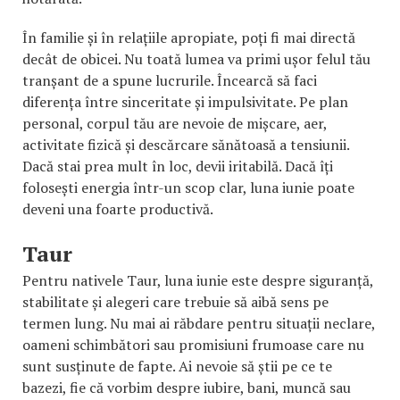
În familie și în relațiile apropiate, poți fi mai directă
decât de obicei. Nu toată lumea va primi ușor felul tău
tranșant de a spune lucrurile. Încearcă să faci
diferența între sinceritate și impulsivitate. Pe plan
personal, corpul tău are nevoie de mișcare, aer,
activitate fizică și descărcare sănătoasă a tensiunii.
Dacă stai prea mult în loc, devii iritabilă. Dacă îți
folosești energia într-un scop clar, luna iunie poate
deveni una foarte productivă.
Taur
Pentru nativele Taur, luna iunie este despre siguranță,
stabilitate și alegeri care trebuie să aibă sens pe
termen lung. Nu mai ai răbdare pentru situații neclare,
oameni schimbători sau promisiuni frumoase care nu
sunt susținute de fapte. Ai nevoie să știi pe ce te
bazezi, fie că vorbim despre iubire, bani, muncă sau