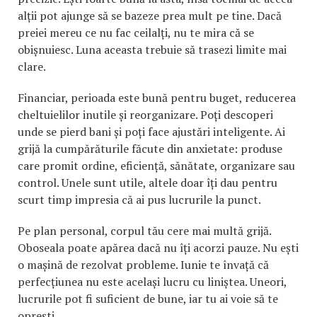
alții pot ajunge să se bazeze prea mult pe tine. Dacă
preiei mereu ce nu fac ceilalți, nu te mira că se
obișnuiesc. Luna aceasta trebuie să trasezi limite mai
clare.
Financiar, perioada este bună pentru buget, reducerea
cheltuielilor inutile și reorganizare. Poți descoperi
unde se pierd bani și poți face ajustări inteligente. Ai
grijă la cumpărăturile făcute din anxietate: produse
care promit ordine, eficiență, sănătate, organizare sau
control. Unele sunt utile, altele doar îți dau pentru
scurt timp impresia că ai pus lucrurile la punct.
Pe plan personal, corpul tău cere mai multă grijă.
Oboseala poate apărea dacă nu îți acorzi pauze. Nu ești
o mașină de rezolvat probleme. Iunie te învață că
perfecțiunea nu este același lucru cu liniștea. Uneori,
lucrurile pot fi suficient de bune, iar tu ai voie să te
oprești.