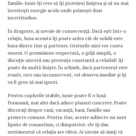
familie. Iunie îți cere să îți protejezi liniștea și să nu mai
investești energie acolo unde primești doar
incertitudine.
În dragoste, ai nevoie de consecvență. Dacă ești într-o
relație, luna aceasta îți poate arăta cât de solidă este
baza dintre tine și partener. Gesturile mici vor conta
enorm. O promisiune respectată, o grijă simplă, o
discuție sinceră sau prezența constantă a celuilalt îți
poate da multă liniște. În schimb, dacă partenerul este
evaziv, rece sau inconsecvent, vei observa imediat și îți
va fi greu să mai ignori.
Pentru cuplurile stabile, iunie poate fi o lună
frumoasă, mai ales dacă aduce planuri concrete. Poate
discutați despre casă, vacanță, bani, familie sau
proiecte comune. Pentru tine, aceste subiecte nu sunt
lipsite de romantism, ci dimpotrivă: ele îți dau
sentimentul că relația are viitor. Ai nevoie să simți că