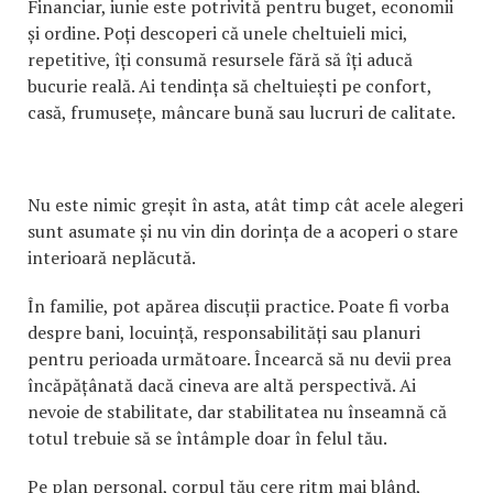
Financiar, iunie este potrivită pentru buget, economii
și ordine. Poți descoperi că unele cheltuieli mici,
repetitive, îți consumă resursele fără să îți aducă
bucurie reală. Ai tendința să cheltuiești pe confort,
casă, frumusețe, mâncare bună sau lucruri de calitate.
Nu este nimic greșit în asta, atât timp cât acele alegeri
sunt asumate și nu vin din dorința de a acoperi o stare
interioară neplăcută.
În familie, pot apărea discuții practice. Poate fi vorba
despre bani, locuință, responsabilități sau planuri
pentru perioada următoare. Încearcă să nu devii prea
încăpățânată dacă cineva are altă perspectivă. Ai
nevoie de stabilitate, dar stabilitatea nu înseamnă că
totul trebuie să se întâmple doar în felul tău.
Pe plan personal, corpul tău cere ritm mai blând,