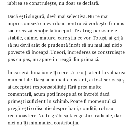
iubirea se construiește, nu doar se declară.
Dacă ești singură, devii mai selectivă. Nu te mai
impresionează cineva doar pentru că vorbește frumos
sau creează emoție la început. Te atrag persoanele
stabile, calme, mature, care știu ce vor. Totuși, ai grijă
să nu devii atât de prudentă încât să nu mai lași nicio
poveste să înceapă. Uneori, încrederea se construiește
pas cu pas, nu apare întreagă din prima zi.
În carieră, luna iunie îți cere să te uiți atent la valoarea
muncii tale. Dacă ai muncit constant, ai fost serioasă și
ai acceptat responsabilități fără prea multe
comentarii, acum poți începe să te întrebi dacă
primești suficient în schimb. Poate fi momentul să
pregătești o discuție despre bani, condiții, rol sau
recunoaștere. Nu te grăbi să faci gesturi radicale, dar
nici nu îți minimaliza contribuția.