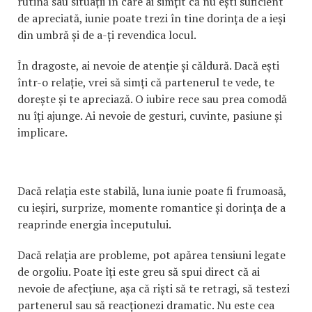
rutină sau situații în care ai simțit că nu ești suficient
de apreciată, iunie poate trezi în tine dorința de a ieși
din umbră și de a-ți revendica locul.
În dragoste, ai nevoie de atenție și căldură. Dacă ești
într-o relație, vrei să simți că partenerul te vede, te
dorește și te apreciază. O iubire rece sau prea comodă
nu îți ajunge. Ai nevoie de gesturi, cuvinte, pasiune și
implicare.
Dacă relația este stabilă, luna iunie poate fi frumoasă,
cu ieșiri, surprize, momente romantice și dorința de a
reaprinde energia începutului.
Dacă relația are probleme, pot apărea tensiuni legate
de orgoliu. Poate îți este greu să spui direct că ai
nevoie de afecțiune, așa că riști să te retragi, să testezi
partenerul sau să reacționezi dramatic. Nu este cea