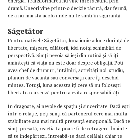
energia. Transformarea nu vine întotdeauna prin
dramă. Uneori vine printr-o decizie tăcută, dar fermă,
de a nu mai sta acolo unde nu te simți în siguranță.
Săgetător
Pentru nativele Săgetător, luna iunie aduce dorință de
libertate, mișcare, călătorii, idei noi și schimbări de
perspectivă. Simți nevoia să ieși din rutină și să îți
amintești că viața nu este doar despre obligații. Poți
avea chef de drumuri, întâlniri, activități noi, studiu,
planuri de vacanță sau conversații care îți deschid
mintea. Totuși, luna aceasta îți cere să nu folosești
libertatea ca scuză pentru a evita responsabilități.
În dragoste, ai nevoie de spațiu și sinceritate. Dacă ești
într-o relație, poți simți că partenerul cere mai multă
stabilitate sau mai multă prezență emoțională. Dacă te
simți presată, reacția ta poate fi de retragere. Înainte
să te îndepărtezi, întreabă-te dacă celălalt chiar te