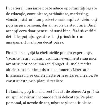
În carieră, luna iunie poate aduce oportunități legate
de educație, comunicare, străinătate, marketing,
vânzări, călătorii sau proiecte mai ample. Ai viziune și
poți inspira oamenii, dar ai nevoie de structură. Dacă
accepți ceva doar pentru că sună bine, fără să verifici
detaliile, poți ajunge să te simți prinsă într-un
angajament mai greu decât părea.
Financiar, ai grijă la cheltuielile pentru experiențe.
Vacanțe, ieșiri, cursuri, drumuri, evenimente sau mici
aventuri pot consuma rapid bugetul. Unele merită,
altele sunt doar impulsuri de moment. Libertatea
financiară nu se construiește prin evitarea cifrelor. Se
construiește prin planuri realiste.
În familie, poți fi mai directă decât de obicei. Ai grijă să
nu spui adevăruri incomode fără delicatețe. Pe plan
personal, ai nevoie de aer, mișcare și sens. Iunie te