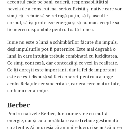
accentul cade pe bani, carieră, responsabilități și
nevoia de a construi mai serios. Există și native care vor
simți că trebuie să se retragă puțin, să își asculte
corpul, să își protejeze energia și să nu mai accepte să
fie mereu disponibile pentru toată lumea.
Iunie nu este o lună a schimbărilor făcute din impuls,
deși impulsurile pot fi puternice. Este mai degrabă o
lună în care intuiția trebuie combinată cu luciditatea.
Ce simți contează, dar contează și ce vezi în realitate.
Ce îți dorești este important, dar la fel de important
este ce ești dispusă să faci concret pentru a ajunge
acolo. Relațiile cer sinceritate, cariera cere maturitate,
iar banii cer atenție.
Berbec
Pentru nativele Berbec, luna iunie vine cu multă
energie, dar și cu o nerăbdare care trebuie gestionată
cu atenție. Ai impresia că anumite lucruri se mișcă prea