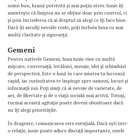
somn bun, hrană potrivită și mai puțin stres. Iunie îți
amintește că liniștea nu se obține doar prin control, ci
și prin încrederea că ai dreptul să alegi ce îți face bine.
Dacă îți asculți nevoile reale, poți încheia luna cu mai
multă claritate și siguranță.
Gemeni
Pentru nativele Gemeni, luna iunie vine cu multă
mișcare, conversații, întâlniri, mesaje, idei și schimbări
de perspectivă. Este o lună în care mintea ta lucrează
rapid, iar curiozitatea te împinge spre oameni, locuri și
informații noi. Poți simți că ai nevoie de varietate, de
aer, de libertate și de o viață socială mai activă. Totuși,
tocmai această agitație poate deveni obositoare dacă
nu îți alegi prioritățile.
În dragoste, comunicarea este esențială. Dacă ești într-
o relație, iunie poate aduce discuții importante, unele