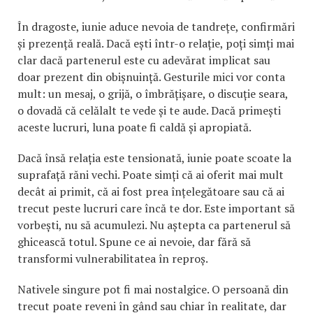
În dragoste, iunie aduce nevoia de tandrețe, confirmări
și prezență reală. Dacă ești într-o relație, poți simți mai
clar dacă partenerul este cu adevărat implicat sau
doar prezent din obișnuință. Gesturile mici vor conta
mult: un mesaj, o grijă, o îmbrățișare, o discuție seara,
o dovadă că celălalt te vede și te aude. Dacă primești
aceste lucruri, luna poate fi caldă și apropiată.
Dacă însă relația este tensionată, iunie poate scoate la
suprafață răni vechi. Poate simți că ai oferit mai mult
decât ai primit, că ai fost prea înțelegătoare sau că ai
trecut peste lucruri care încă te dor. Este important să
vorbești, nu să acumulezi. Nu aștepta ca partenerul să
ghicească totul. Spune ce ai nevoie, dar fără să
transformi vulnerabilitatea în reproș.
Nativele singure pot fi mai nostalgice. O persoană din
trecut poate reveni în gând sau chiar în realitate, dar