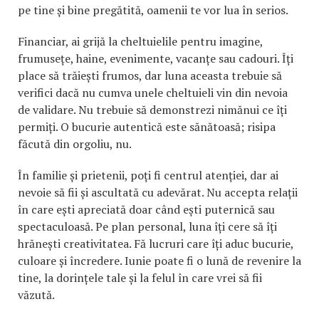
pe tine și bine pregătită, oamenii te vor lua în serios.
Financiar, ai grijă la cheltuielile pentru imagine,
frumusețe, haine, evenimente, vacanțe sau cadouri. Îți
place să trăiești frumos, dar luna aceasta trebuie să
verifici dacă nu cumva unele cheltuieli vin din nevoia
de validare. Nu trebuie să demonstrezi nimănui ce îți
permiți. O bucurie autentică este sănătoasă; risipa
făcută din orgoliu, nu.
În familie și prietenii, poți fi centrul atenției, dar ai
nevoie să fii și ascultată cu adevărat. Nu accepta relații
în care ești apreciată doar când ești puternică sau
spectaculoasă. Pe plan personal, luna îți cere să îți
hrănești creativitatea. Fă lucruri care îți aduc bucurie,
culoare și încredere. Iunie poate fi o lună de revenire la
tine, la dorințele tale și la felul în care vrei să fii
văzută.