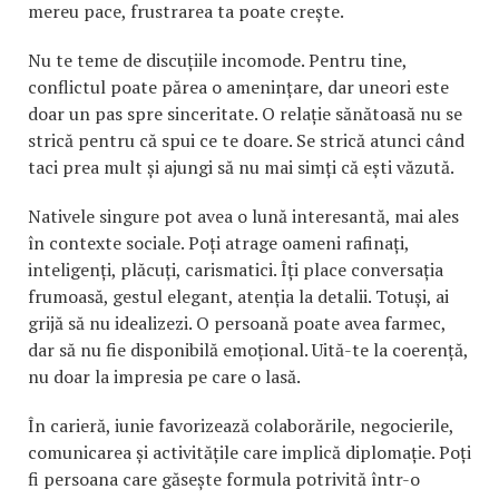
mereu pace, frustrarea ta poate crește.
Nu te teme de discuțiile incomode. Pentru tine,
conflictul poate părea o amenințare, dar uneori este
doar un pas spre sinceritate. O relație sănătoasă nu se
strică pentru că spui ce te doare. Se strică atunci când
taci prea mult și ajungi să nu mai simți că ești văzută.
Nativele singure pot avea o lună interesantă, mai ales
în contexte sociale. Poți atrage oameni rafinați,
inteligenți, plăcuți, carismatici. Îți place conversația
frumoasă, gestul elegant, atenția la detalii. Totuși, ai
grijă să nu idealizezi. O persoană poate avea farmec,
dar să nu fie disponibilă emoțional. Uită-te la coerență,
nu doar la impresia pe care o lasă.
În carieră, iunie favorizează colaborările, negocierile,
comunicarea și activitățile care implică diplomație. Poți
fi persoana care găsește formula potrivită într-o