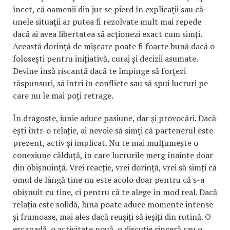
încet, că oamenii din jur se pierd în explicații sau că
unele situații ar putea fi rezolvate mult mai repede
dacă ai avea libertatea să acționezi exact cum simți.
Această dorință de mișcare poate fi foarte bună dacă o
folosești pentru inițiativă, curaj și decizii asumate.
Devine însă riscantă dacă te împinge să forțezi
răspunsuri, să intri în conflicte sau să spui lucruri pe
care nu le mai poți retrage.
În dragoste, iunie aduce pasiune, dar și provocări. Dacă
ești într-o relație, ai nevoie să simți că partenerul este
prezent, activ și implicat. Nu te mai mulțumește o
conexiune călduță, în care lucrurile merg înainte doar
din obișnuință. Vrei reacție, vrei dorință, vrei să simți că
omul de lângă tine nu este acolo doar pentru că s-a
obișnuit cu tine, ci pentru că te alege în mod real. Dacă
relația este solidă, luna poate aduce momente intense
și frumoase, mai ales dacă reușiți să ieșiți din rutină. O
escapadă, o activitate nouă, o discuție sinceră sau o