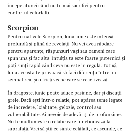
începe atunci când nu te mai sacrifici pentru
confortul celorlalți.
Scorpion
Pentru nativele Scorpion, luna iunie este intensă,
profundă și plină de revelații. Nu vei avea răbdare
pentru aparențe, răspunsuri vagi sau oameni care
spun una și fac alta. Intuiția ta este foarte puternică și
poți simți rapid când ceva nu este în regulă. Totuși,
luna aceasta te provoacă să faci diferența între un
semnal real și o frică veche care se reactivează.
În dragoste, iunie poate aduce pasiune, dar și discuții
grele. Dacă ești într-o relație, pot apărea teme legate
de încredere, loialitate, gelozie, control sau
vulnerabilitate. Ai nevoie de adevăr și de profunzime.
Nu te mulțumește o relație care funcționează la
suprafață. Vrei să știi ce simte celălalt, ce ascunde, ce