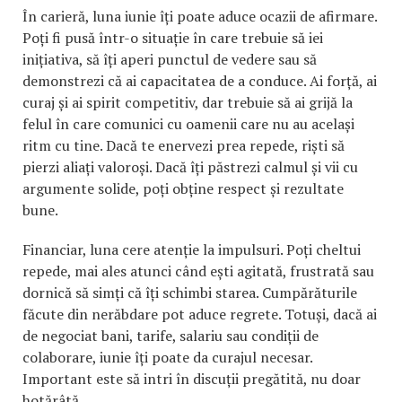
În carieră, luna iunie îți poate aduce ocazii de afirmare.
Poți fi pusă într-o situație în care trebuie să iei
inițiativa, să îți aperi punctul de vedere sau să
demonstrezi că ai capacitatea de a conduce. Ai forță, ai
curaj și ai spirit competitiv, dar trebuie să ai grijă la
felul în care comunici cu oamenii care nu au același
ritm cu tine. Dacă te enervezi prea repede, riști să
pierzi aliați valoroși. Dacă îți păstrezi calmul și vii cu
argumente solide, poți obține respect și rezultate
bune.
Financiar, luna cere atenție la impulsuri. Poți cheltui
repede, mai ales atunci când ești agitată, frustrată sau
dornică să simți că îți schimbi starea. Cumpărăturile
făcute din nerăbdare pot aduce regrete. Totuși, dacă ai
de negociat bani, tarife, salariu sau condiții de
colaborare, iunie îți poate da curajul necesar.
Important este să intri în discuții pregătită, nu doar
hotărâtă.