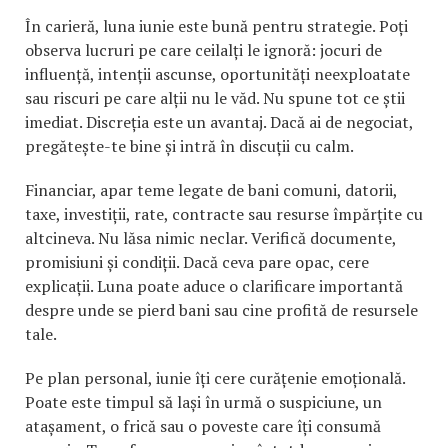
În carieră, luna iunie este bună pentru strategie. Poți
observa lucruri pe care ceilalți le ignoră: jocuri de
influență, intenții ascunse, oportunități neexploatate
sau riscuri pe care alții nu le văd. Nu spune tot ce știi
imediat. Discreția este un avantaj. Dacă ai de negociat,
pregătește-te bine și intră în discuții cu calm.
Financiar, apar teme legate de bani comuni, datorii,
taxe, investiții, rate, contracte sau resurse împărțite cu
altcineva. Nu lăsa nimic neclar. Verifică documente,
promisiuni și condiții. Dacă ceva pare opac, cere
explicații. Luna poate aduce o clarificare importantă
despre unde se pierd bani sau cine profită de resursele
tale.
Pe plan personal, iunie îți cere curățenie emoțională.
Poate este timpul să lași în urmă o suspiciune, un
atașament, o frică sau o poveste care îți consumă