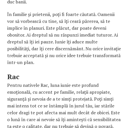
duc banii.
În familie și prietenii, poți fi foarte căutată. Oamenii
vor să vorbească cu tine, să îți ceară părerea, să te
implice în planuri. Este plăcut, dar poate deveni
obositor. Ai dreptul să nu răspunzi imediat tuturor. Ai
dreptul să îți iei pauze. Iunie îți aduce multe
posibilități, dar îți cere discernământ. Nu orice invitație
trebuie acceptată și nu orice idee trebuie transformată
într-un plan.
Rac
Pentru nativele Rac, luna iunie este profund
emoțională, cu accent pe familie, relații apropiate,
siguranță și nevoia de a te simți protejată. Poți simți
mai intens tot ce se întâmplă în jurul tău, iar stările
celor dragi te pot afecta mai mult decât de obicei. Este
o lună în care ai nevoie să îți amintești că sensibilitatea
ta este o calitate, dar nu trebuie să devină o povară.