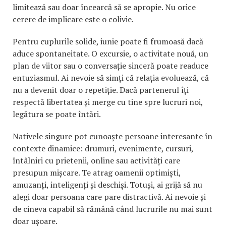
limitează sau doar încearcă să se apropie. Nu orice
cerere de implicare este o colivie.
Pentru cuplurile solide, iunie poate fi frumoasă dacă
aduce spontaneitate. O excursie, o activitate nouă, un
plan de viitor sau o conversație sinceră poate readuce
entuziasmul. Ai nevoie să simți că relația evoluează, că
nu a devenit doar o repetiție. Dacă partenerul îți
respectă libertatea și merge cu tine spre lucruri noi,
legătura se poate întări.
Nativele singure pot cunoaște persoane interesante în
contexte dinamice: drumuri, evenimente, cursuri,
întâlniri cu prietenii, online sau activități care
presupun mișcare. Te atrag oamenii optimiști,
amuzanți, inteligenți și deschiși. Totuși, ai grijă să nu
alegi doar persoana care pare distractivă. Ai nevoie și
de cineva capabil să rămână când lucrurile nu mai sunt
doar ușoare.