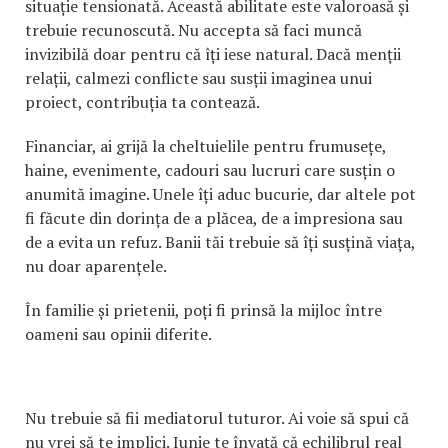
situație tensionată. Această abilitate este valoroasă și
trebuie recunoscută. Nu accepta să faci muncă
invizibilă doar pentru că îți iese natural. Dacă menții
relații, calmezi conflicte sau susții imaginea unui
proiect, contribuția ta contează.
Financiar, ai grijă la cheltuielile pentru frumusețe,
haine, evenimente, cadouri sau lucruri care susțin o
anumită imagine. Unele îți aduc bucurie, dar altele pot
fi făcute din dorința de a plăcea, de a impresiona sau
de a evita un refuz. Banii tăi trebuie să îți susțină viața,
nu doar aparențele.
În familie și prietenii, poți fi prinsă la mijloc între
oameni sau opinii diferite.
Nu trebuie să fii mediatorul tuturor. Ai voie să spui că
nu vrei să te implici. Iunie te învață că echilibrul real