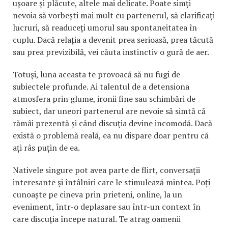
ușoare și plăcute, altele mai delicate. Poate simți
nevoia să vorbești mai mult cu partenerul, să clarificați
lucruri, să readuceți umorul sau spontaneitatea în
cuplu. Dacă relația a devenit prea serioasă, prea tăcută
sau prea previzibilă, vei căuta instinctiv o gură de aer.
Totuși, luna aceasta te provoacă să nu fugi de
subiectele profunde. Ai talentul de a detensiona
atmosfera prin glume, ironii fine sau schimbări de
subiect, dar uneori partenerul are nevoie să simtă că
rămâi prezentă și când discuția devine incomodă. Dacă
există o problemă reală, ea nu dispare doar pentru că
ați râs puțin de ea.
Nativele singure pot avea parte de flirt, conversații
interesante și întâlniri care le stimulează mintea. Poți
cunoaște pe cineva prin prieteni, online, la un
eveniment, într-o deplasare sau într-un context în
care discuția începe natural. Te atrag oamenii