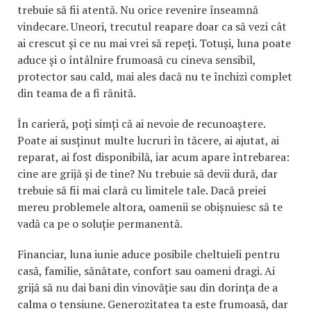
trebuie să fii atentă. Nu orice revenire înseamnă
vindecare. Uneori, trecutul reapare doar ca să vezi cât
ai crescut și ce nu mai vrei să repeți. Totuși, luna poate
aduce și o întâlnire frumoasă cu cineva sensibil,
protector sau cald, mai ales dacă nu te închizi complet
din teama de a fi rănită.
În carieră, poți simți că ai nevoie de recunoaștere.
Poate ai susținut multe lucruri în tăcere, ai ajutat, ai
reparat, ai fost disponibilă, iar acum apare întrebarea:
cine are grijă și de tine? Nu trebuie să devii dură, dar
trebuie să fii mai clară cu limitele tale. Dacă preiei
mereu problemele altora, oamenii se obișnuiesc să te
vadă ca pe o soluție permanentă.
Financiar, luna iunie aduce posibile cheltuieli pentru
casă, familie, sănătate, confort sau oameni dragi. Ai
grijă să nu dai bani din vinovăție sau din dorința de a
calma o tensiune. Generozitatea ta este frumoasă, dar