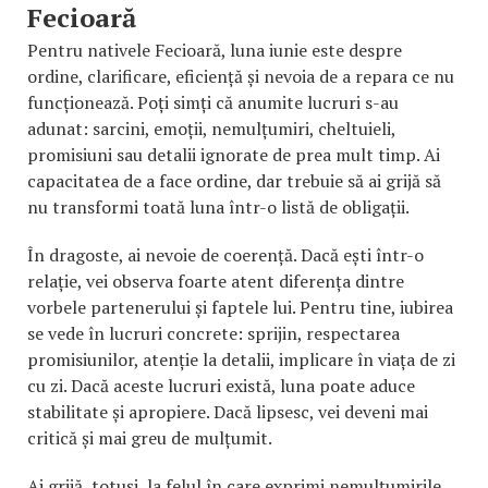
Fecioară
Pentru nativele Fecioară, luna iunie este despre
ordine, clarificare, eficiență și nevoia de a repara ce nu
funcționează. Poți simți că anumite lucruri s-au
adunat: sarcini, emoții, nemulțumiri, cheltuieli,
promisiuni sau detalii ignorate de prea mult timp. Ai
capacitatea de a face ordine, dar trebuie să ai grijă să
nu transformi toată luna într-o listă de obligații.
În dragoste, ai nevoie de coerență. Dacă ești într-o
relație, vei observa foarte atent diferența dintre
vorbele partenerului și faptele lui. Pentru tine, iubirea
se vede în lucruri concrete: sprijin, respectarea
promisiunilor, atenție la detalii, implicare în viața de zi
cu zi. Dacă aceste lucruri există, luna poate aduce
stabilitate și apropiere. Dacă lipsesc, vei deveni mai
critică și mai greu de mulțumit.
Ai grijă, totuși, la felul în care exprimi nemulțumirile.