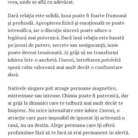
vrea, unde se află cu adevărat.
Dacă relația este solidă, luna poate fi foarte frumoasă
și profundă. Apropierea fizică și emoțională se poate
intensifica, iar o discuție sinceră poate aduce o
legătură mai puternică. Dacă însă relația este bazată
pe jocuri de putere, secrete sau nesiguranță, iunie
poate deveni tensionată. Ai grijă să nu transformi
iubirea într-o anchetă. Uneori, întrebarea potrivită
spusă calm valorează mai mult decât o confruntare
dură.
Nativele singure pot atrage persoane magnetice,
misterioase sau intense. Chimia poate fi puternică, dar
ai grijă la dinamici care te tulbură mai mult decât te
liniștesc. Nu orice intensitate este iubire. Uneori, o
atracție care pare imposibil de ignorat îți activează o
rană, nu un destin. Alege persoana care îți oferă
profunzime fără să te facă să stai permanent în alertă.