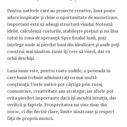
Pentru nativele care au proiecte creative, luna poate
aduce inspirație și chiar o oportunitate de monetizare.
Important este să adaugi structură visului. Notează
ideile, calculează costurile, stabilește prețuri și nu lăsa
totul în zona de speranță. Spre finalul lunii, poți
înțelege unde ai pierdut bani din idealizare și unde poți
construi mai sănătos. Iunie îți cere să visezi, dar cu
ochii deschiși.
Luna iunie este, pentru toate zodiile, o perioadă în
care banii trebuie administrați cu mai multă
conștiență. Unele native pot câștiga prin curaj,
comunicare, creativitate sau strategie, iar altele pot
evita pierderi importante dacă își ascultă intuiția, dar
verifică și faptele. Prosperitatea nu vine doar din
noroc, ci din decizii clare, limite sănătoase și respect
față de propria muncă.