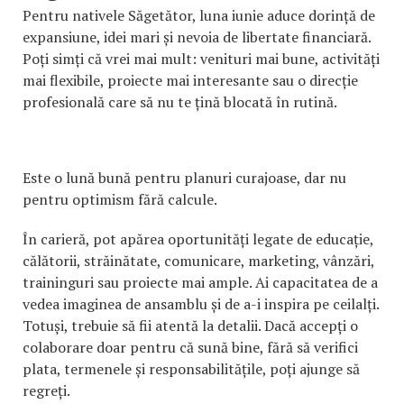
Pentru nativele Săgetător, luna iunie aduce dorință de
expansiune, idei mari și nevoia de libertate financiară.
Poți simți că vrei mai mult: venituri mai bune, activități
mai flexibile, proiecte mai interesante sau o direcție
profesională care să nu te țină blocată în rutină.
Este o lună bună pentru planuri curajoase, dar nu
pentru optimism fără calcule.
În carieră, pot apărea oportunități legate de educație,
călătorii, străinătate, comunicare, marketing, vânzări,
traininguri sau proiecte mai ample. Ai capacitatea de a
vedea imaginea de ansamblu și de a-i inspira pe ceilalți.
Totuși, trebuie să fii atentă la detalii. Dacă accepți o
colaborare doar pentru că sună bine, fără să verifici
plata, termenele și responsabilitățile, poți ajunge să
regreți.