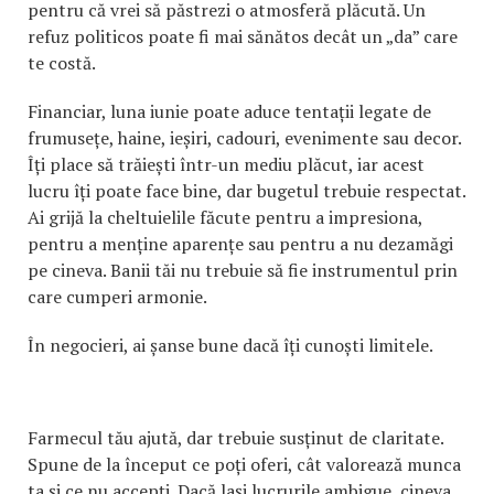
pentru că vrei să păstrezi o atmosferă plăcută. Un
refuz politicos poate fi mai sănătos decât un „da” care
te costă.
Financiar, luna iunie poate aduce tentații legate de
frumusețe, haine, ieșiri, cadouri, evenimente sau decor.
Îți place să trăiești într-un mediu plăcut, iar acest
lucru îți poate face bine, dar bugetul trebuie respectat.
Ai grijă la cheltuielile făcute pentru a impresiona,
pentru a menține aparențe sau pentru a nu dezamăgi
pe cineva. Banii tăi nu trebuie să fie instrumentul prin
care cumperi armonie.
În negocieri, ai șanse bune dacă îți cunoști limitele.
Farmecul tău ajută, dar trebuie susținut de claritate.
Spune de la început ce poți oferi, cât valorează munca
ta și ce nu accepți. Dacă lași lucrurile ambigue, cineva