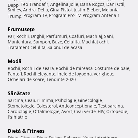
Teo Trandafir
Angelina Jolie
Dana Rogoz
Dani Otil
Depp
,
,
,
,
,
Smiley
Andra
Delia
Gina Pistol
Justin Bieber
Melania
,
,
,
,
,
Program TV
Program Pro TV
Program Antena 1
Trump
,
,
,
Frumuseţe
Păr
Rochii
Unghii
Parfumuri
Coafuri
Machiaj
Sani
,
,
,
,
,
,
,
Manichiura
Sampon
Buze
Celulita
Machiaj ochi
,
,
,
,
,
Tratament celulita
Salonul de acasa
,
Modă
Rochii
Rochii de seara
Rochii de mireasa
Costume de baie
,
,
,
,
Pantofi
Rochii elegante
Inele de logodna
Verighete
,
,
,
,
Ochelari de soare
Tendinte 2020
,
Sănătate
Sarcina
Ceaiuri
Inima
Psihologie
Ginecologie
,
,
,
,
,
Stomatologie
Colesterol
Anticonceptionale
Test sarcina
,
,
,
,
Cardiologie
Oftalmologie
Avort
Ceai verde
HIV
Ortopedie
,
,
,
,
,
,
Psihiatrie
Dietă & Fitness
Diete
Fitness
Dieta Dukan
Relaxare
Yoga
Intretinere