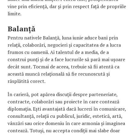
vine prin eficiență, dar și prin respect față de propriile
limite.
Balanță
Pentru nativele Balanță, luna iunie aduce bani prin
relații, colaborări, negocieri și capacitatea de a lucra
frumos cu oamenii. Ai talentul de a media, de a
construi punți și de a face lucrurile să pară mai ușoare
decât sunt. Tocmai de aceea, trebuie să fii atentă ca
această muncă relațională să fie recunoscută și
răsplătită corect.
În carieră, pot apărea discuții despre parteneriate,
contracte, colaborări sau proiecte în care contează
diplomația. Ești avantajată dacă lucrezi în comunicare,
consultanță, relații cu publicul, juridic, estetică, artă,
vânzări sau orice domeniu în care armonia și imaginea
contează. Totuși, nu accepta condiții mai slabe doar