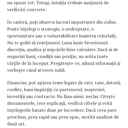
nu spune tot. Totuși, intuiția trebuie susținută de
verificări concrete.
În carieră, poți observa lucruri importante din culise.
Poate înțelegi o strategie, o nedreptate, o
oportunitate sau o vulnerabilitate înaintea celorlalți.
Nu te grăbi să reacționezi. Luna iunie favorizează
discreția, analiza și mișcările bine calculate. Dacă ai de
negociat bani, condiții sau poziție, nu arăta toate
cărțile de la început. Pregătește-te, adună informații și
vorbește când ai teren solid.
Financiar, pot apărea teme legate de rate, taxe, datorii,
credite, bani împărțiți cu partenerul, moșteniri,
investiții sau contracte. Nu lăsa nimic neclar. Citește
documentele, cere explicații, verifică cifrele și evită
înțelegerile bazate doar pe încredere. Dacă ceva pare
prea bun, prea rapid sau prea opac, merită analizat de
două ori.