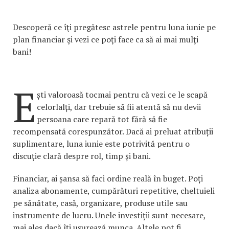
Descoperă ce îţi pregătesc astrele pentru luna iunie pe
plan financiar şi vezi ce poţi face ca să ai mai mulţi
bani!
E
ști valoroasă tocmai pentru că vezi ce le scapă
celorlalți, dar trebuie să fii atentă să nu devii
persoana care repară tot fără să fie
recompensată corespunzător. Dacă ai preluat atribuții
suplimentare, luna iunie este potrivită pentru o
discuție clară despre rol, timp și bani.
Financiar, ai șansa să faci ordine reală în buget. Poți
analiza abonamente, cumpărături repetitive, cheltuieli
pe sănătate, casă, organizare, produse utile sau
instrumente de lucru. Unele investiții sunt necesare,
mai ales dacă îți ușurează munca. Altele pot fi