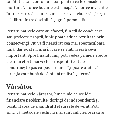
sănătatea sau confortul doar pentru că le consideri
mofturi. Nu orice bucurie este risipă. Nu orice investiție
în tine este slăbiciune. Luna aceasta trebuie să găsești
echilibrul între disciplină și grijă personală.
Pentru nativele care au afaceri, funcții de conducere
sau proiecte proprii, iunie poate aduce rezultate prin
consecvență. Nu va fi neapărat cea mai spectaculoasă
lună, dar poate fi una în care se stabilizează ceva
important. Spre finalul lunii, poți vedea primele efecte
ale unui efort mai vechi. Prosperitatea ta se
construiește pas cu pas, iar iunie îți poate arăta că
direcția este bună dacă rămâi realistă și fermă.
Vărsător
Pentru nativele Vărsător, luna iunie aduce idei
financiare neobișnuite, dorință de independență și
posibilitatea de a gândi altfel sursele de venit. Poți
simți că metodele vechi nu mai sunt suficiente și că ai