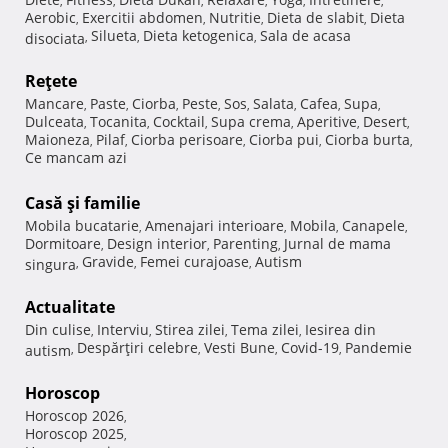
,
,
,
,
,
,
Aerobic
Exercitii abdomen
Nutritie
Dieta de slabit
Dieta
,
,
,
,
Silueta
Dieta ketogenica
Sala de acasa
disociata
,
,
,
Reţete
Mancare
Paste
Ciorba
Peste
Sos
Salata
Cafea
Supa
,
,
,
,
,
,
,
,
Dulceata
Tocanita
Cocktail
Supa crema
Aperitive
Desert
,
,
,
,
,
,
Maioneza
Pilaf
Ciorba perisoare
Ciorba pui
Ciorba burta
,
,
,
,
,
Ce mancam azi
Casă şi familie
Mobila bucatarie
Amenajari interioare
Mobila
Canapele
,
,
,
,
Dormitoare
Design interior
Parenting
Jurnal de mama
,
,
,
Gravide
Femei curajoase
Autism
singura
,
,
,
Actualitate
Din culise
Interviu
Stirea zilei
Tema zilei
Iesirea din
,
,
,
,
Despărţiri celebre
Vesti Bune
Covid-19
Pandemie
autism
,
,
,
,
Horoscop
Horoscop 2026
,
Horoscop 2025
,