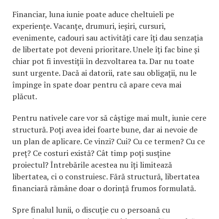
Financiar, luna iunie poate aduce cheltuieli pe
experiențe. Vacanțe, drumuri, ieșiri, cursuri,
evenimente, cadouri sau activități care îți dau senzația
de libertate pot deveni prioritare. Unele îți fac bine și
chiar pot fi investiții în dezvoltarea ta. Dar nu toate
sunt urgente. Dacă ai datorii, rate sau obligații, nu le
împinge în spate doar pentru că apare ceva mai
plăcut.
Pentru nativele care vor să câștige mai mult, iunie cere
structură. Poți avea idei foarte bune, dar ai nevoie de
un plan de aplicare. Ce vinzi? Cui? Cu ce termen? Cu ce
preț? Ce costuri există? Cât timp poți susține
proiectul? Întrebările acestea nu îți limitează
libertatea, ci o construiesc. Fără structură, libertatea
financiară rămâne doar o dorință frumos formulată.
Spre finalul lunii, o discuție cu o persoană cu