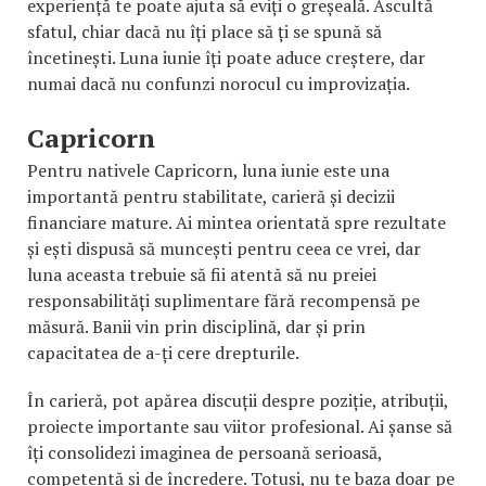
experiență te poate ajuta să eviți o greșeală. Ascultă
sfatul, chiar dacă nu îți place să ți se spună să
încetinești. Luna iunie îți poate aduce creștere, dar
numai dacă nu confunzi norocul cu improvizația.
Capricorn
Pentru nativele Capricorn, luna iunie este una
importantă pentru stabilitate, carieră și decizii
financiare mature. Ai mintea orientată spre rezultate
și ești dispusă să muncești pentru ceea ce vrei, dar
luna aceasta trebuie să fii atentă să nu preiei
responsabilități suplimentare fără recompensă pe
măsură. Banii vin prin disciplină, dar și prin
capacitatea de a-ți cere drepturile.
În carieră, pot apărea discuții despre poziție, atribuții,
proiecte importante sau viitor profesional. Ai șanse să
îți consolidezi imaginea de persoană serioasă,
competentă și de încredere. Totuși, nu te baza doar pe