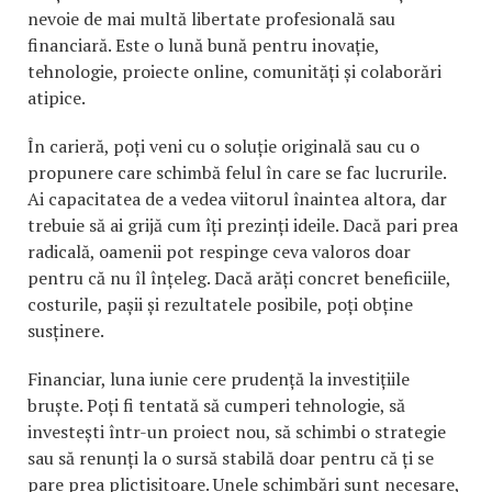
nevoie de mai multă libertate profesională sau
financiară. Este o lună bună pentru inovație,
tehnologie, proiecte online, comunități și colaborări
atipice.
În carieră, poți veni cu o soluție originală sau cu o
propunere care schimbă felul în care se fac lucrurile.
Ai capacitatea de a vedea viitorul înaintea altora, dar
trebuie să ai grijă cum îți prezinți ideile. Dacă pari prea
radicală, oamenii pot respinge ceva valoros doar
pentru că nu îl înțeleg. Dacă arăți concret beneficiile,
costurile, pașii și rezultatele posibile, poți obține
susținere.
Financiar, luna iunie cere prudență la investițiile
bruște. Poți fi tentată să cumperi tehnologie, să
investești într-un proiect nou, să schimbi o strategie
sau să renunți la o sursă stabilă doar pentru că ți se
pare prea plictisitoare. Unele schimbări sunt necesare,