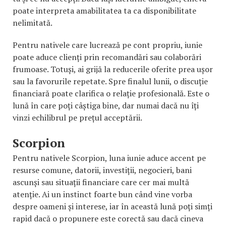
poate interpreta amabilitatea ta ca disponibilitate
nelimitată.
Pentru nativele care lucrează pe cont propriu, iunie
poate aduce clienți prin recomandări sau colaborări
frumoase. Totuși, ai grijă la reducerile oferite prea ușor
sau la favorurile repetate. Spre finalul lunii, o discuție
financiară poate clarifica o relație profesională. Este o
lună în care poți câștiga bine, dar numai dacă nu îți
vinzi echilibrul pe prețul acceptării.
Scorpion
Pentru nativele Scorpion, luna iunie aduce accent pe
resurse comune, datorii, investiții, negocieri, bani
ascunși sau situații financiare care cer mai multă
atenție. Ai un instinct foarte bun când vine vorba
despre oameni și interese, iar în această lună poți simți
rapid dacă o propunere este corectă sau dacă cineva