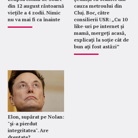
din 12 august răstoarnă
cauza metroului din
viețile a 4 zodii. Nimic
Cluj. Boc, către
nu va mai fi ca înainte
consilierii USR: „Cu 10
like-uri pe internet și
mamă, mergeți acasă,
explicați la soție cât de
bun ați fost astăzi”
Elon, supărat pe Nolan:
"şi-a pierdut
integritatea". Are
dreptate?