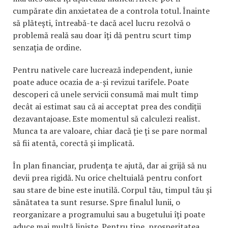
cumpărate din anxietatea de a controla totul. Înainte
să plătești, întreabă-te dacă acel lucru rezolvă o
problemă reală sau doar îți dă pentru scurt timp
senzația de ordine.
Pentru nativele care lucrează independent, iunie
poate aduce ocazia de a-și revizui tarifele. Poate
descoperi că unele servicii consumă mai mult timp
decât ai estimat sau că ai acceptat prea des condiții
dezavantajoase. Este momentul să calculezi realist.
Munca ta are valoare, chiar dacă ție ți se pare normal
să fii atentă, corectă și implicată.
În plan financiar, prudența te ajută, dar ai grijă să nu
devii prea rigidă. Nu orice cheltuială pentru confort
sau stare de bine este inutilă. Corpul tău, timpul tău și
sănătatea ta sunt resurse. Spre finalul lunii, o
reorganizare a programului sau a bugetului îți poate
aduce mai multă liniște. Pentru tine, prosperitatea