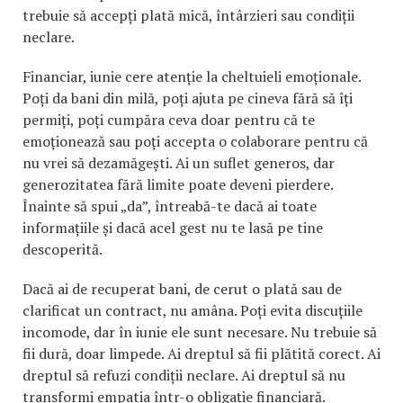
trebuie să accepți plată mică, întârzieri sau condiții
neclare.
Financiar, iunie cere atenție la cheltuieli emoționale.
Poți da bani din milă, poți ajuta pe cineva fără să îți
permiți, poți cumpăra ceva doar pentru că te
emoționează sau poți accepta o colaborare pentru că
nu vrei să dezamăgești. Ai un suflet generos, dar
generozitatea fără limite poate deveni pierdere.
Înainte să spui „da”, întreabă-te dacă ai toate
informațiile și dacă acel gest nu te lasă pe tine
descoperită.
Dacă ai de recuperat bani, de cerut o plată sau de
clarificat un contract, nu amâna. Poți evita discuțiile
incomode, dar în iunie ele sunt necesare. Nu trebuie să
fii dură, doar limpede. Ai dreptul să fii plătită corect. Ai
dreptul să refuzi condiții neclare. Ai dreptul să nu
transformi empatia într-o obligație financiară.