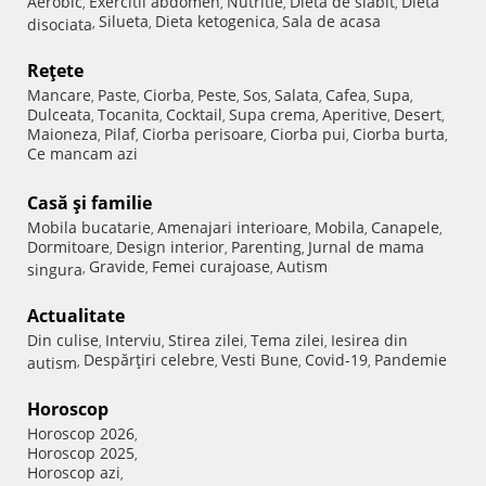
Aerobic
Exercitii abdomen
Nutritie
Dieta de slabit
Dieta
,
,
,
,
Silueta
Dieta ketogenica
Sala de acasa
disociata
,
,
,
Reţete
Mancare
Paste
Ciorba
Peste
Sos
Salata
Cafea
Supa
,
,
,
,
,
,
,
,
Dulceata
Tocanita
Cocktail
Supa crema
Aperitive
Desert
,
,
,
,
,
,
Maioneza
Pilaf
Ciorba perisoare
Ciorba pui
Ciorba burta
,
,
,
,
,
Ce mancam azi
Casă şi familie
Mobila bucatarie
Amenajari interioare
Mobila
Canapele
,
,
,
,
Dormitoare
Design interior
Parenting
Jurnal de mama
,
,
,
Gravide
Femei curajoase
Autism
singura
,
,
,
Actualitate
Din culise
Interviu
Stirea zilei
Tema zilei
Iesirea din
,
,
,
,
Despărţiri celebre
Vesti Bune
Covid-19
Pandemie
autism
,
,
,
,
Horoscop
Horoscop 2026
,
Horoscop 2025
,
Horoscop azi
,