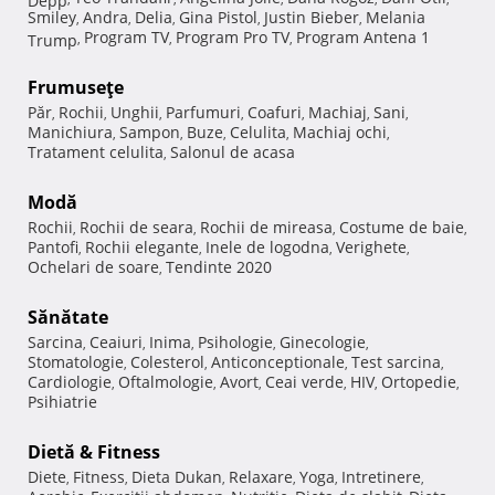
Smiley
Andra
Delia
Gina Pistol
Justin Bieber
Melania
,
,
,
,
,
Program TV
Program Pro TV
Program Antena 1
Trump
,
,
,
Frumuseţe
Păr
Rochii
Unghii
Parfumuri
Coafuri
Machiaj
Sani
,
,
,
,
,
,
,
Manichiura
Sampon
Buze
Celulita
Machiaj ochi
,
,
,
,
,
Tratament celulita
Salonul de acasa
,
Modă
Rochii
Rochii de seara
Rochii de mireasa
Costume de baie
,
,
,
,
Pantofi
Rochii elegante
Inele de logodna
Verighete
,
,
,
,
Ochelari de soare
Tendinte 2020
,
Sănătate
Sarcina
Ceaiuri
Inima
Psihologie
Ginecologie
,
,
,
,
,
Stomatologie
Colesterol
Anticonceptionale
Test sarcina
,
,
,
,
Cardiologie
Oftalmologie
Avort
Ceai verde
HIV
Ortopedie
,
,
,
,
,
,
Psihiatrie
Dietă & Fitness
Diete
Fitness
Dieta Dukan
Relaxare
Yoga
Intretinere
,
,
,
,
,
,