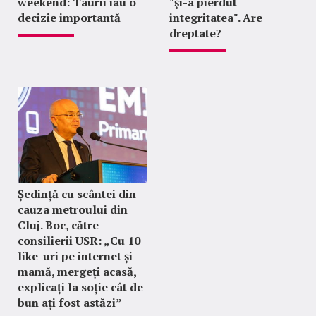
weekend: Taurii iau o
"şi-a pierdut
decizie importantă
integritatea". Are
dreptate?
Ședință cu scântei din
cauza metroului din
Cluj. Boc, către
consilierii USR: „Cu 10
like-uri pe internet și
mamă, mergeți acasă,
explicați la soție cât de
bun ați fost astăzi”