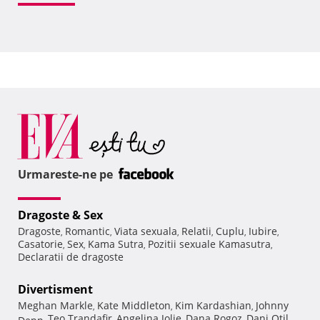
Urmareste-ne pe
Dragoste & Sex
Dragoste
Romantic
Viata sexuala
Relatii
Cuplu
Iubire
,
,
,
,
,
,
Casatorie
Sex
Kama Sutra
Pozitii sexuale Kamasutra
,
,
,
,
Declaratii de dragoste
Divertisment
Meghan Markle
Kate Middleton
Kim Kardashian
Johnny
,
,
,
Teo Trandafir
Angelina Jolie
Dana Rogoz
Dani Otil
Depp
,
,
,
,
,