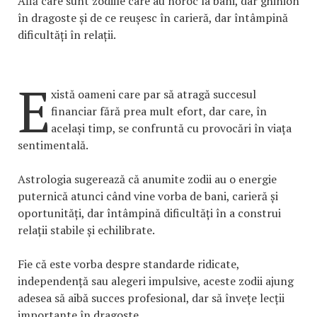
Află care sunt zodiile care au noroc la bani, dar ghinion
în dragoste și de ce reușesc în carieră, dar întâmpină
dificultăți în relații.
E
xistă oameni care par să atragă succesul
financiar fără prea mult efort, dar care, în
același timp, se confruntă cu provocări în viața
sentimentală.
Astrologia sugerează că anumite zodii au o energie
puternică atunci când vine vorba de bani, carieră și
oportunități, dar întâmpină dificultăți în a construi
relații stabile și echilibrate.
Fie că este vorba despre standarde ridicate,
independență sau alegeri impulsive, aceste zodii ajung
adesea să aibă succes profesional, dar să învețe lecții
importante în dragoste.