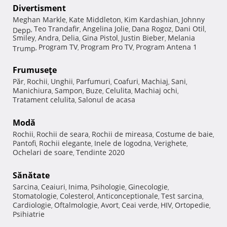
Divertisment
Meghan Markle
Kate Middleton
Kim Kardashian
Johnny
,
,
,
Teo Trandafir
Angelina Jolie
Dana Rogoz
Dani Otil
Depp
,
,
,
,
,
Smiley
Andra
Delia
Gina Pistol
Justin Bieber
Melania
,
,
,
,
,
Program TV
Program Pro TV
Program Antena 1
Trump
,
,
,
Frumuseţe
Păr
Rochii
Unghii
Parfumuri
Coafuri
Machiaj
Sani
,
,
,
,
,
,
,
Manichiura
Sampon
Buze
Celulita
Machiaj ochi
,
,
,
,
,
Tratament celulita
Salonul de acasa
,
Modă
Rochii
Rochii de seara
Rochii de mireasa
Costume de baie
,
,
,
,
Pantofi
Rochii elegante
Inele de logodna
Verighete
,
,
,
,
Ochelari de soare
Tendinte 2020
,
Sănătate
Sarcina
Ceaiuri
Inima
Psihologie
Ginecologie
,
,
,
,
,
Stomatologie
Colesterol
Anticonceptionale
Test sarcina
,
,
,
,
Cardiologie
Oftalmologie
Avort
Ceai verde
HIV
Ortopedie
,
,
,
,
,
,
Psihiatrie