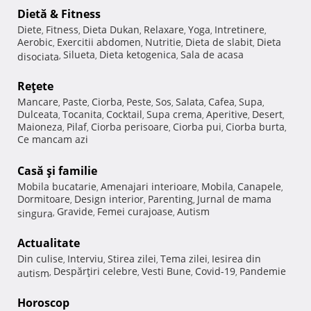
Dietă & Fitness
Diete
Fitness
Dieta Dukan
Relaxare
Yoga
Intretinere
,
,
,
,
,
,
Aerobic
Exercitii abdomen
Nutritie
Dieta de slabit
Dieta
,
,
,
,
Silueta
Dieta ketogenica
Sala de acasa
disociata
,
,
,
Reţete
Mancare
Paste
Ciorba
Peste
Sos
Salata
Cafea
Supa
,
,
,
,
,
,
,
,
Dulceata
Tocanita
Cocktail
Supa crema
Aperitive
Desert
,
,
,
,
,
,
Maioneza
Pilaf
Ciorba perisoare
Ciorba pui
Ciorba burta
,
,
,
,
,
Ce mancam azi
Casă şi familie
Mobila bucatarie
Amenajari interioare
Mobila
Canapele
,
,
,
,
Dormitoare
Design interior
Parenting
Jurnal de mama
,
,
,
Gravide
Femei curajoase
Autism
singura
,
,
,
Actualitate
Din culise
Interviu
Stirea zilei
Tema zilei
Iesirea din
,
,
,
,
Despărţiri celebre
Vesti Bune
Covid-19
Pandemie
autism
,
,
,
,
Horoscop