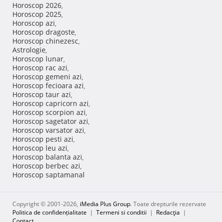
Horoscop 2026
,
Horoscop 2025
,
Horoscop azi
,
Horoscop dragoste
,
Horoscop chinezesc
,
Astrologie
,
Horoscop lunar
,
Horoscop rac azi
,
Horoscop gemeni azi
,
Horoscop fecioara azi
,
Horoscop taur azi
,
Horoscop capricorn azi
,
Horoscop scorpion azi
,
Horoscop sagetator azi
,
Horoscop varsator azi
,
Horoscop pesti azi
,
Horoscop leu azi
,
Horoscop balanta azi
,
Horoscop berbec azi
,
Horoscop saptamanal
Copyright © 2001-2026,
iMedia Plus Group
. Toate drepturile rezervate
Politica de confidențialitate
|
Termeni si conditii
|
Redacţia
|
Contact