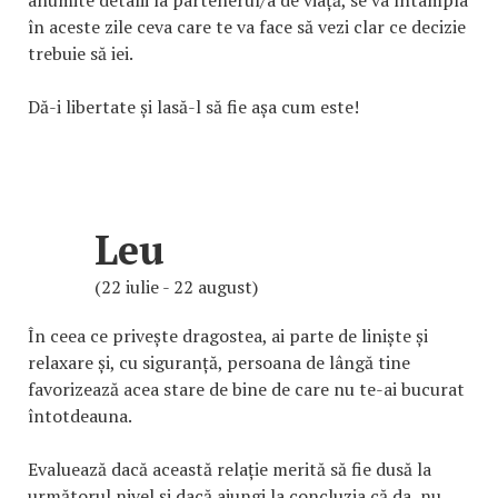
anumite detalii la partenerul/a de viață, se va întâmpla
în aceste zile ceva care te va face să vezi clar ce decizie
trebuie să iei.
Dă-i libertate și lasă-l să fie așa cum este!
Leu
(22 iulie - 22 august)
În ceea ce privește dragostea, ai parte de liniște și
relaxare și, cu siguranță, persoana de lângă tine
favorizează acea stare de bine de care nu te-ai bucurat
întotdeauna.
Evaluează dacă această relație merită să fie dusă la
următorul nivel și dacă ajungi la concluzia că da, nu