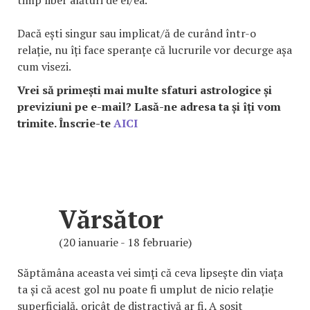
timp liber alături de el/ea.
Dacă ești singur sau implicat/ă de curând într-o
relație, nu îți face speranțe că lucrurile vor decurge așa
cum visezi.
Vrei să primești mai multe sfaturi astrologice și
previziuni pe e-mail? Lasă-ne adresa ta și îți vom
trimite.
Înscrie-te
AICI
Vărsător
(20 ianuarie - 18 februarie)
Săptămâna aceasta vei simți că ceva lipsește din viața
ta și că acest gol nu poate fi umplut de nicio relație
superficială, oricât de distractivă ar fi. A sosit