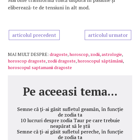
Mai bine transformă toată disputa în pasiune și
eliberează-te de tensiuni în alt mod.
articolul precedent
articolul urmator
MAI MULT DESPRE:
dragoste
,
horoscop
,
zodii
,
astrologie
,
horoscop dragoste
,
zodii dragoste
,
horoscopul săptămânii
,
horoscopul saptamanii dragoste
Pe aceeasi tema...
Semne că ți-ai găsit sufletul geamăn, în funcție
de zodia ta
10 lucruri despre zodia Taur pe care trebuie
neapărat să le știi
Semne că ți-ai găsit sufletul pereche, în funcție
de zodia ta