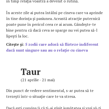
în timp relația voastră a devenit o rutină.
În aceste zile ai putea întâlni pe cineva care va aprinde
în tine dorința și pasiunea. Această atracție puternică
poate pune în pericol ceea ce ai acum. Gândește-te
bine pentru că dacă ceva se sparge nu vei putea să-l
lipești la loc.
Citește și:
5 zodii care adoră să flirteze indiferent
dacă sunt singure sau au o relație cu cineva
Taur
(21 aprilie - 21 mai)
Din punct de vedere sentimental, s-ar putea să te
trezești într-o situație care te va stresa.
Dacă ești convins/ă că ți-ai găsit jumătatea și vrei să-ți