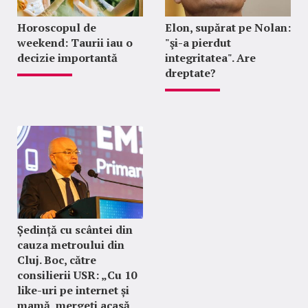
Horoscopul de
Elon, supărat pe Nolan:
weekend: Taurii iau o
"şi-a pierdut
decizie importantă
integritatea". Are
dreptate?
Ședință cu scântei din
cauza metroului din
Cluj. Boc, către
consilierii USR: „Cu 10
like-uri pe internet și
mamă, mergeți acasă,