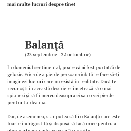
mai multe lucruri despre tine!
Balanţă
(23 septembrie - 22 octombrie)
În domeniul sentimental, poate că ai fost purtat/ă de
gelozie. Frica de a pierde persoana iubită te face să-ți
imaginezi lucruri care nu există în realitate. Dacă te
recunoști în această descriere, încetează să o mai
spionezi și să fii mereu deasupra ei sau o vei pierde
pentru totdeauna.
Dar, de asemenea, s-ar putea să fii o Balanță care este
foarte îndrăgostită și dispusă să facă orice pentru a
oferi partenerului/ei ceea ce își dorește.