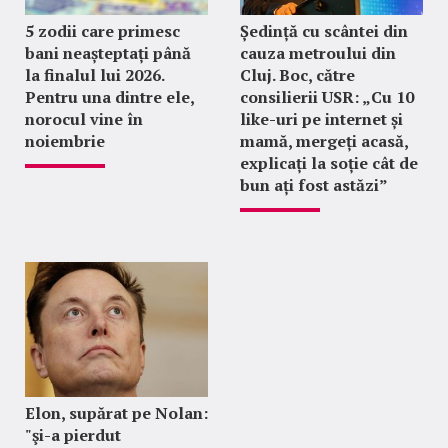
5 zodii care primesc
Ședință cu scântei din
bani neașteptați până
cauza metroului din
la finalul lui 2026.
Cluj. Boc, către
Pentru una dintre ele,
consilierii USR: „Cu 10
norocul vine în
like-uri pe internet și
noiembrie
mamă, mergeți acasă,
explicați la soție cât de
bun ați fost astăzi”
Elon, supărat pe Nolan:
"şi-a pierdut