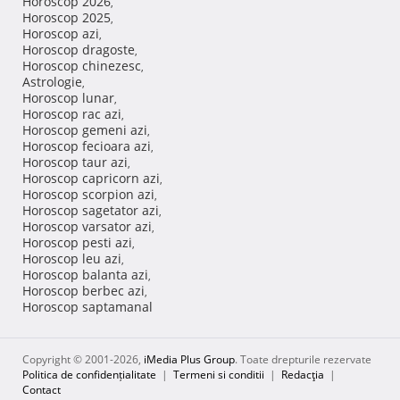
Horoscop 2026
,
Horoscop 2025
,
Horoscop azi
,
Horoscop dragoste
,
Horoscop chinezesc
,
Astrologie
,
Horoscop lunar
,
Horoscop rac azi
,
Horoscop gemeni azi
,
Horoscop fecioara azi
,
Horoscop taur azi
,
Horoscop capricorn azi
,
Horoscop scorpion azi
,
Horoscop sagetator azi
,
Horoscop varsator azi
,
Horoscop pesti azi
,
Horoscop leu azi
,
Horoscop balanta azi
,
Horoscop berbec azi
,
Horoscop saptamanal
Copyright © 2001-2026,
iMedia Plus Group
. Toate drepturile rezervate
Politica de confidențialitate
|
Termeni si conditii
|
Redacţia
|
Contact