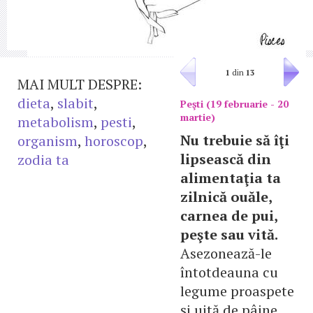
1
din
13
MAI MULT DESPRE:
dieta
,
slabit
,
Peşti (19 februarie - 20
martie)
metabolism
,
pesti
,
Nu trebuie să îţi
organism
,
horoscop
,
lipsească din
zodia ta
alimentaţia ta
zilnică ouăle,
carnea de pui,
peşte sau vită.
Asezonează-le
întotdeauna cu
legume proaspete
şi uită de pâine.