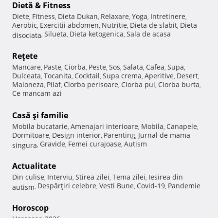
Dietă & Fitness
Diete
Fitness
Dieta Dukan
Relaxare
Yoga
Intretinere
,
,
,
,
,
,
Aerobic
Exercitii abdomen
Nutritie
Dieta de slabit
Dieta
,
,
,
,
Silueta
Dieta ketogenica
Sala de acasa
disociata
,
,
,
Reţete
Mancare
Paste
Ciorba
Peste
Sos
Salata
Cafea
Supa
,
,
,
,
,
,
,
,
Dulceata
Tocanita
Cocktail
Supa crema
Aperitive
Desert
,
,
,
,
,
,
Maioneza
Pilaf
Ciorba perisoare
Ciorba pui
Ciorba burta
,
,
,
,
,
Ce mancam azi
Casă şi familie
Mobila bucatarie
Amenajari interioare
Mobila
Canapele
,
,
,
,
Dormitoare
Design interior
Parenting
Jurnal de mama
,
,
,
Gravide
Femei curajoase
Autism
singura
,
,
,
Actualitate
Din culise
Interviu
Stirea zilei
Tema zilei
Iesirea din
,
,
,
,
Despărţiri celebre
Vesti Bune
Covid-19
Pandemie
autism
,
,
,
,
Horoscop