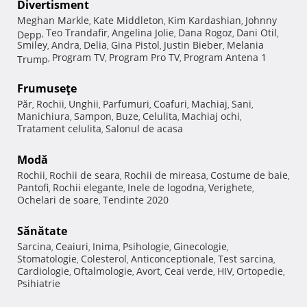
Divertisment
Meghan Markle
Kate Middleton
Kim Kardashian
Johnny
,
,
,
Teo Trandafir
Angelina Jolie
Dana Rogoz
Dani Otil
Depp
,
,
,
,
,
Smiley
Andra
Delia
Gina Pistol
Justin Bieber
Melania
,
,
,
,
,
Program TV
Program Pro TV
Program Antena 1
Trump
,
,
,
Frumuseţe
Păr
Rochii
Unghii
Parfumuri
Coafuri
Machiaj
Sani
,
,
,
,
,
,
,
Manichiura
Sampon
Buze
Celulita
Machiaj ochi
,
,
,
,
,
Tratament celulita
Salonul de acasa
,
Modă
Rochii
Rochii de seara
Rochii de mireasa
Costume de baie
,
,
,
,
Pantofi
Rochii elegante
Inele de logodna
Verighete
,
,
,
,
Ochelari de soare
Tendinte 2020
,
Sănătate
Sarcina
Ceaiuri
Inima
Psihologie
Ginecologie
,
,
,
,
,
Stomatologie
Colesterol
Anticonceptionale
Test sarcina
,
,
,
,
Cardiologie
Oftalmologie
Avort
Ceai verde
HIV
Ortopedie
,
,
,
,
,
,
Psihiatrie