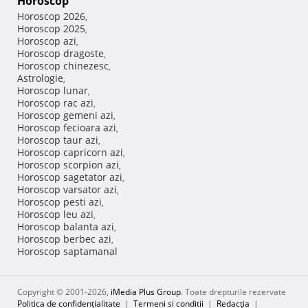
Horoscop
Horoscop 2026
,
Horoscop 2025
,
Horoscop azi
,
Horoscop dragoste
,
Horoscop chinezesc
,
Astrologie
,
Horoscop lunar
,
Horoscop rac azi
,
Horoscop gemeni azi
,
Horoscop fecioara azi
,
Horoscop taur azi
,
Horoscop capricorn azi
,
Horoscop scorpion azi
,
Horoscop sagetator azi
,
Horoscop varsator azi
,
Horoscop pesti azi
,
Horoscop leu azi
,
Horoscop balanta azi
,
Horoscop berbec azi
,
Horoscop saptamanal
Copyright © 2001-2026,
iMedia Plus Group
. Toate drepturile rezervate
Politica de confidențialitate
|
Termeni si conditii
|
Redacţia
|