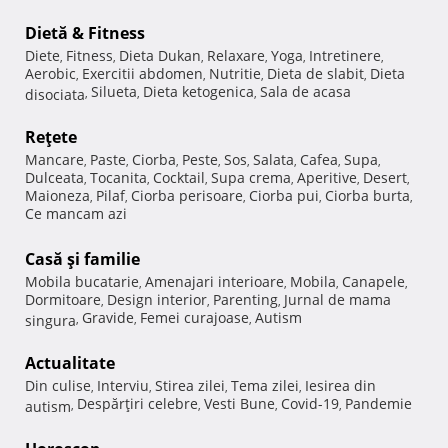
Dietă & Fitness
Diete
Fitness
Dieta Dukan
Relaxare
Yoga
Intretinere
,
,
,
,
,
,
Aerobic
Exercitii abdomen
Nutritie
Dieta de slabit
Dieta
,
,
,
,
Silueta
Dieta ketogenica
Sala de acasa
disociata
,
,
,
Reţete
Mancare
Paste
Ciorba
Peste
Sos
Salata
Cafea
Supa
,
,
,
,
,
,
,
,
Dulceata
Tocanita
Cocktail
Supa crema
Aperitive
Desert
,
,
,
,
,
,
Maioneza
Pilaf
Ciorba perisoare
Ciorba pui
Ciorba burta
,
,
,
,
,
Ce mancam azi
Casă şi familie
Mobila bucatarie
Amenajari interioare
Mobila
Canapele
,
,
,
,
Dormitoare
Design interior
Parenting
Jurnal de mama
,
,
,
Gravide
Femei curajoase
Autism
singura
,
,
,
Actualitate
Din culise
Interviu
Stirea zilei
Tema zilei
Iesirea din
,
,
,
,
Despărţiri celebre
Vesti Bune
Covid-19
Pandemie
autism
,
,
,
,