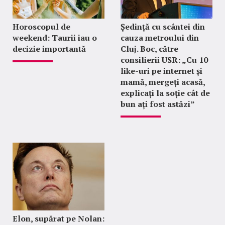
Horoscopul de
Ședință cu scântei din
weekend: Taurii iau o
cauza metroului din
decizie importantă
Cluj. Boc, către
consilierii USR: „Cu 10
like-uri pe internet și
mamă, mergeți acasă,
explicați la soție cât de
bun ați fost astăzi”
Elon, supărat pe Nolan: