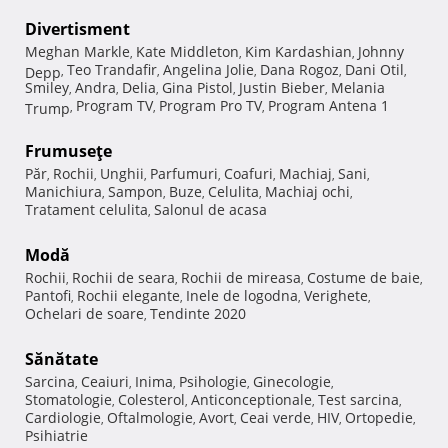
Divertisment
Meghan Markle
Kate Middleton
Kim Kardashian
Johnny
,
,
,
Teo Trandafir
Angelina Jolie
Dana Rogoz
Dani Otil
Depp
,
,
,
,
,
Smiley
Andra
Delia
Gina Pistol
Justin Bieber
Melania
,
,
,
,
,
Program TV
Program Pro TV
Program Antena 1
Trump
,
,
,
Frumuseţe
Păr
Rochii
Unghii
Parfumuri
Coafuri
Machiaj
Sani
,
,
,
,
,
,
,
Manichiura
Sampon
Buze
Celulita
Machiaj ochi
,
,
,
,
,
Tratament celulita
Salonul de acasa
,
Modă
Rochii
Rochii de seara
Rochii de mireasa
Costume de baie
,
,
,
,
Pantofi
Rochii elegante
Inele de logodna
Verighete
,
,
,
,
Ochelari de soare
Tendinte 2020
,
Sănătate
Sarcina
Ceaiuri
Inima
Psihologie
Ginecologie
,
,
,
,
,
Stomatologie
Colesterol
Anticonceptionale
Test sarcina
,
,
,
,
Cardiologie
Oftalmologie
Avort
Ceai verde
HIV
Ortopedie
,
,
,
,
,
,
Psihiatrie