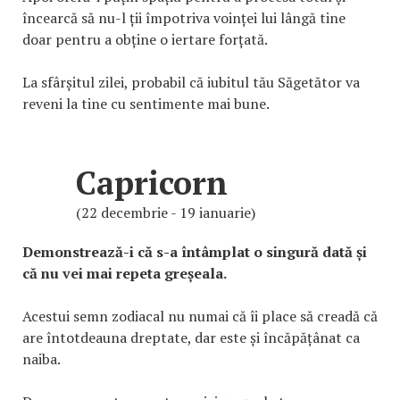
încearcă să nu-l ții împotriva voinței lui lângă tine
doar pentru a obține o iertare forțată.
La sfârșitul zilei, probabil că iubitul tău Săgetător va
reveni la tine cu sentimente mai bune.
Capricorn
(22 decembrie - 19 ianuarie)
Demonstrează-i că s-a întâmplat o singură dată și
că nu vei mai repeta greșeala.
Acestui semn zodiacal nu numai că îi place să creadă că
are întotdeauna dreptate, dar este și încăpățânat ca
naiba.