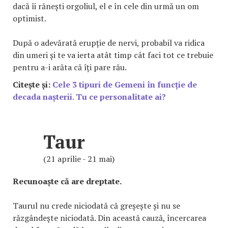
dacă îi rănești orgoliul, el e în cele din urmă un om
optimist.
După o adevărată erupție de nervi, probabil va ridica
din umeri și te va ierta atât timp cât faci tot ce trebuie
pentru a-i arăta că îți pare rău.
Citește și:
C
ele 3 tipuri de Gemeni în funcție de
decada nașterii. Tu ce personalitate ai?
Taur
(21 aprilie - 21 mai)
Recunoaște că are dreptate.
Taurul nu crede niciodată că greșește și nu se
răzgândește niciodată. Din această cauză, încercarea