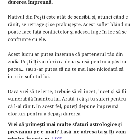
durerea împreună.
Nativul din Pești este atât de sensibil și, atunci când e
rănit, se retrage și se prăbușește. Acest suflet blând nu
poate face față conflictelor și adesea fuge în loc să se
confrunte cu ele.
Acest lucru ar putea însemna că partenerul tău din
zodia Pești îți va oferi o a doua șansă pentru a păstra
pacea... sau s-ar putea să nu te mai lase niciodată să
intri în sufletul lui.
Dacă vrei să te ierte, trebuie să vii încet, încet și să fii
vulnerabilă înaintea lui. Arată-i că și tu suferi pentru
că l-ai rănit. În acest fel, puteți depune împreună
eforturi pentru a depăși durerea.
Vrei să primești mai multe sfaturi astrologice și
previziuni pe e-mail? Lasă-ne adresa ta și îți vom