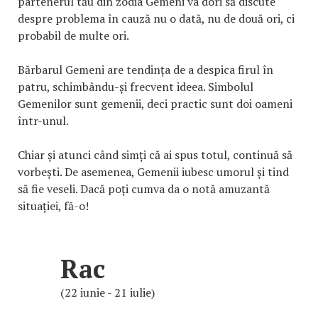
partenerul tău din zodia Gemeni va dori să discute
despre problema în cauză nu o dată, nu de două ori, ci
probabil de multe ori.
Bărbarul Gemeni are tendința de a despica firul în
patru, schimbându-și frecvent ideea. Simbolul
Gemenilor sunt gemenii, deci practic sunt doi oameni
într-unul.
Chiar și atunci când simți că ai spus totul, continuă să
vorbești. De asemenea, Gemenii iubesc umorul și tind
să fie veseli. Dacă poți cumva da o notă amuzantă
situației, fă-o!
Rac
(22 iunie - 21 iulie)