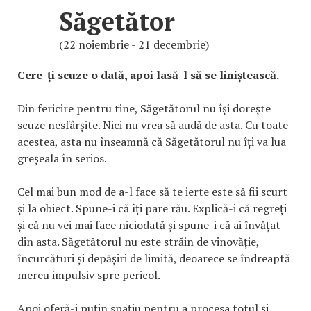
Săgetător
(22 noiembrie - 21 decembrie)
Cere-ți scuze o dată, apoi lasă-l să se liniștească.
Din fericire pentru tine, Săgetătorul nu își dorește
scuze nesfârșite. Nici nu vrea să audă de asta. Cu toate
acestea, asta nu înseamnă că Săgetătorul nu îți va lua
greșeala în serios.
Cel mai bun mod de a-l face să te ierte este să fii scurt
și la obiect. Spune-i că îți pare rău. Explică-i că regreți
și că nu vei mai face niciodată și spune-i că ai învățat
din asta. Săgetătorul nu este străin de vinovăție,
încurcături și depășiri de limită, deoarece se îndreaptă
mereu impulsiv spre pericol.
Apoi oferă-i puțin spațiu pentru a procesa totul și