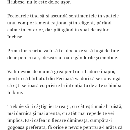
îl iubesc, nu le este deloc ușor.
Fecioarele tind să-și ascundă sentimentele în spatele
unui comportament rațional și inteligent, părând
calme în exterior, dar plângând în spatele ușilor
închise.
Prima lor reacție va fi să te blocheze și să fugă de tine
doar pentru a-și descărca toate gândurile și emoțiile.
Va fi nevoie de muncă grea pentru a-l aduce înapoi,
pentru că bărbatul din Fecioară va dori să se convingă
că ești serioasă cu privire la intenția ta de a te schimba
în bine.
Trebuie să îi câștigi iertarea și, cu cât ești mai altruistă,
mai darnică și mai atentă, cu atât mai repede te vei
împăca. Fă-i cafea în fiecare dimineață, cumpără-i
gogoașa preferată, fă orice e nevoie pentru a-i arăta că