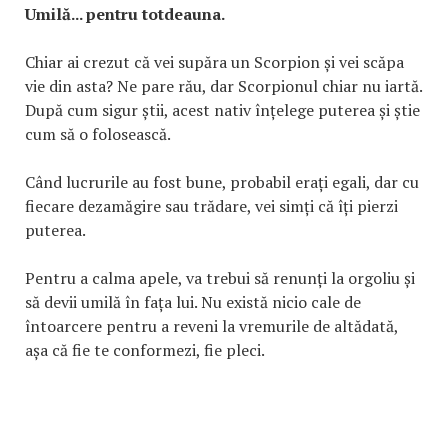
Umilă... pentru totdeauna.
Chiar ai crezut că vei supăra un Scorpion și vei scăpa
vie din asta? Ne pare rău, dar Scorpionul chiar nu iartă.
După cum sigur știi, acest nativ înțelege puterea și știe
cum să o folosească.
Când lucrurile au fost bune, probabil erați egali, dar cu
fiecare dezamăgire sau trădare, vei simți că îți pierzi
puterea.
Pentru a calma apele, va trebui să renunți la orgoliu și
să devii umilă în fața lui. Nu există nicio cale de
întoarcere pentru a reveni la vremurile de altădată,
așa că fie te conformezi, fie pleci.