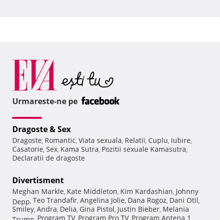
Urmareste-ne pe
Dragoste & Sex
Dragoste
Romantic
Viata sexuala
Relatii
Cuplu
Iubire
,
,
,
,
,
,
Casatorie
Sex
Kama Sutra
Pozitii sexuale Kamasutra
,
,
,
,
Declaratii de dragoste
Divertisment
Meghan Markle
Kate Middleton
Kim Kardashian
Johnny
,
,
,
Teo Trandafir
Angelina Jolie
Dana Rogoz
Dani Otil
Depp
,
,
,
,
,
Smiley
Andra
Delia
Gina Pistol
Justin Bieber
Melania
,
,
,
,
,
Program TV
Program Pro TV
Program Antena 1
Trump
,
,
,