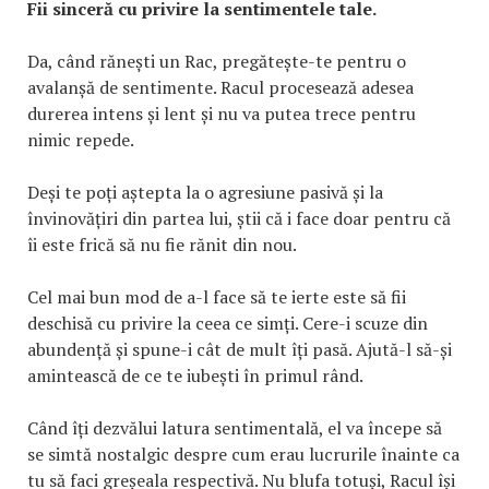
Fii sinceră cu privire la sentimentele tale.
Da, când rănești un Rac, pregătește-te pentru o
avalanșă de sentimente. Racul procesează adesea
durerea intens și lent și nu va putea trece pentru
nimic repede.
Deși te poți aștepta la o agresiune pasivă și la
învinovățiri din partea lui, știi că i face doar pentru că
îi este frică să nu fie rănit din nou.
Cel mai bun mod de a-l face să te ierte este să fii
deschisă cu privire la ceea ce simți. Cere-i scuze din
abundență și spune-i cât de mult îți pasă. Ajută-l să-și
amintească de ce te iubești în primul rând.
Când îți dezvălui latura sentimentală, el va începe să
se simtă nostalgic despre cum erau lucrurile înainte ca
tu să faci greșeala respectivă. Nu blufa totuși, Racul își