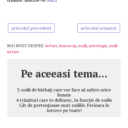
trimite.
Înscrie-te
AICI
articolul precedent
articolul urmator
MAI MULT DESPRE:
iertare
,
horoscop
,
zodii
,
astrologie
,
zodii
iertare
Pe aceeasi tema...
3 zodii de bărbați care vor face să sufere orice
femeie
4 trăsături care te definesc, în funcție de zodie
Cât de pretențioase sunt zodiile. Fecioara le
întrece pe toate!