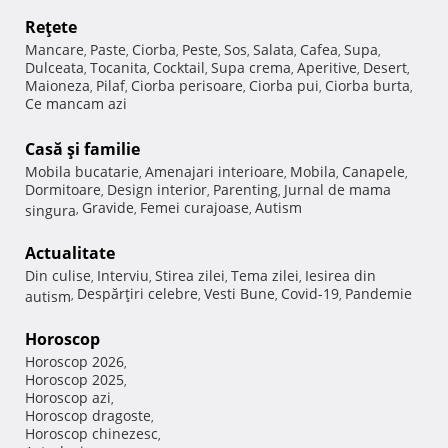
Reţete
Mancare
Paste
Ciorba
Peste
Sos
Salata
Cafea
Supa
,
,
,
,
,
,
,
,
Dulceata
Tocanita
Cocktail
Supa crema
Aperitive
Desert
,
,
,
,
,
,
Maioneza
Pilaf
Ciorba perisoare
Ciorba pui
Ciorba burta
,
,
,
,
,
Ce mancam azi
Casă şi familie
Mobila bucatarie
Amenajari interioare
Mobila
Canapele
,
,
,
,
Dormitoare
Design interior
Parenting
Jurnal de mama
,
,
,
Gravide
Femei curajoase
Autism
singura
,
,
,
Actualitate
Din culise
Interviu
Stirea zilei
Tema zilei
Iesirea din
,
,
,
,
Despărţiri celebre
Vesti Bune
Covid-19
Pandemie
autism
,
,
,
,
Horoscop
Horoscop 2026
,
Horoscop 2025
,
Horoscop azi
,
Horoscop dragoste
,
Horoscop chinezesc
,