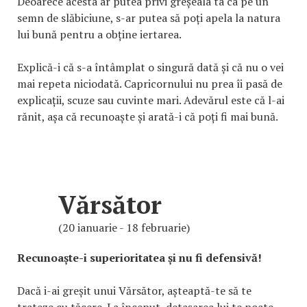
Deoarece acesta ar putea privi greșeala ta ca pe un
semn de slăbiciune, s-ar putea să poți apela la natura
lui bună pentru a obține iertarea.
Explică-i că s-a întâmplat o singură dată și că nu o vei
mai repeta niciodată. Capricornului nu prea îi pasă de
explicații, scuze sau cuvinte mari. Adevărul este că l-ai
rănit, așa că recunoaște și arată-i că poți fi mai bună.
Vărsător
(20 ianuarie - 18 februarie)
Recunoaște-i superioritatea și nu fi defensivă!
Dacă i-ai greșit unui Vărsător, așteaptă-te să te