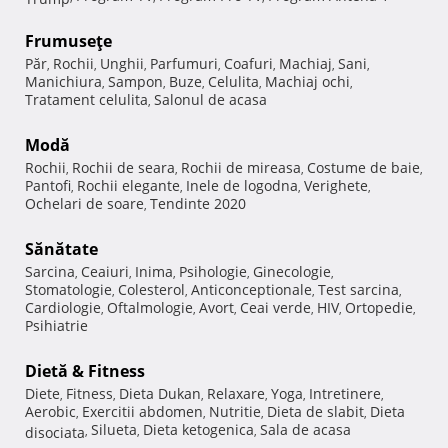
Frumuseţe
Păr
Rochii
Unghii
Parfumuri
Coafuri
Machiaj
Sani
,
,
,
,
,
,
,
Manichiura
Sampon
Buze
Celulita
Machiaj ochi
,
,
,
,
,
Tratament celulita
Salonul de acasa
,
Modă
Rochii
Rochii de seara
Rochii de mireasa
Costume de baie
,
,
,
,
Pantofi
Rochii elegante
Inele de logodna
Verighete
,
,
,
,
Ochelari de soare
Tendinte 2020
,
Sănătate
Sarcina
Ceaiuri
Inima
Psihologie
Ginecologie
,
,
,
,
,
Stomatologie
Colesterol
Anticonceptionale
Test sarcina
,
,
,
,
Cardiologie
Oftalmologie
Avort
Ceai verde
HIV
Ortopedie
,
,
,
,
,
,
Psihiatrie
Dietă & Fitness
Diete
Fitness
Dieta Dukan
Relaxare
Yoga
Intretinere
,
,
,
,
,
,
Aerobic
Exercitii abdomen
Nutritie
Dieta de slabit
Dieta
,
,
,
,
Silueta
Dieta ketogenica
Sala de acasa
disociata
,
,
,