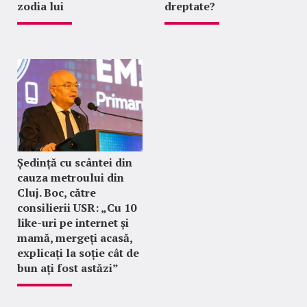
zodia lui
dreptate?
Ședință cu scântei din
cauza metroului din
Cluj. Boc, către
consilierii USR: „Cu 10
like-uri pe internet și
mamă, mergeți acasă,
explicați la soție cât de
bun ați fost astăzi”