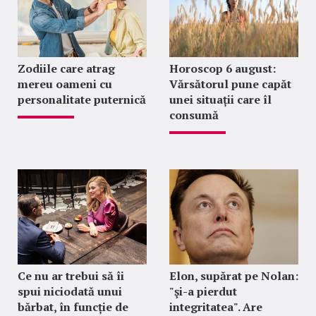
Zodiile care atrag
Horoscop 6 august:
mereu oameni cu
Vărsătorul pune capăt
personalitate puternică
unei situații care îl
consumă
Ce nu ar trebui să îi
Elon, supărat pe Nolan:
spui niciodată unui
"şi-a pierdut
bărbat, în funcție de
integritatea". Are