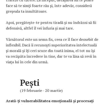
trateze cu tăcere. La început, detașarea lui te poate
face să te simți foarte rău și, într-adevăr, consideră
greșeala ta insultătoare.
Apoi, pregătește-te pentru tiradă și nu îndrăzni să fii
defensivă, altfel îl vei înfuria și mai tare.
Vărsătorul este un semn fix, ceea ce îl face deosebit de
inflexibil. Dacă îi recunoști superioritatea intelectuală
și morală și îți ceri scuze din toată inima, el tot nu își
va recăpăta încredere în tine, dar te va lăsa să revii în
viața lui în cele din urmă.
Pești
(19 februarie - 20 martie)
Arată-ți vulnerabilitatea emoțională și procesați