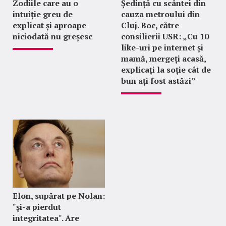
Zodiile care au o
Ședință cu scântei din
intuiție greu de
cauza metroului din
explicat și aproape
Cluj. Boc, către
niciodată nu greșesc
consilierii USR: „Cu 10
like-uri pe internet și
mamă, mergeți acasă,
explicați la soție cât de
bun ați fost astăzi”
Elon, supărat pe Nolan:
"şi-a pierdut
integritatea". Are