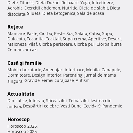
Diete
Fitness
Dieta Dukan
Relaxare
Yoga
Intretinere
,
,
,
,
,
,
Aerobic
Exercitii abdomen
Nutritie
Dieta de slabit
Dieta
,
,
,
,
Silueta
Dieta ketogenica
Sala de acasa
disociata
,
,
,
Reţete
Mancare
Paste
Ciorba
Peste
Sos
Salata
Cafea
Supa
,
,
,
,
,
,
,
,
Dulceata
Tocanita
Cocktail
Supa crema
Aperitive
Desert
,
,
,
,
,
,
Maioneza
Pilaf
Ciorba perisoare
Ciorba pui
Ciorba burta
,
,
,
,
,
Ce mancam azi
Casă şi familie
Mobila bucatarie
Amenajari interioare
Mobila
Canapele
,
,
,
,
Dormitoare
Design interior
Parenting
Jurnal de mama
,
,
,
Gravide
Femei curajoase
Autism
singura
,
,
,
Actualitate
Din culise
Interviu
Stirea zilei
Tema zilei
Iesirea din
,
,
,
,
Despărţiri celebre
Vesti Bune
Covid-19
Pandemie
autism
,
,
,
,
Horoscop
Horoscop 2026
,
Horoscop 2025
,