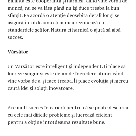
Balanţa este cooperantă şi harnică. Când vine vorba de
muncă, nu se va lăsa până nu îşi duce treaba la bun
sfârşit. Ea acordă o atenţie deosebită detaliilor şi se
asigură întotdeauna că munca rezonează cu
standardele şefilor. Natura ei harnică o ajută să aibă
succes.
Vărsător
Un Vărsător este inteligent şi independent. Îi place să
lucreze singur şi este demn de încredere atunci când
vine vorba de a-şi face treaba. Îi place evoluţia şi mereu
caută idei şi soluţii inovatoare.
Are mult succes în carieră pentru că se poate descurca
cu cele mai dificile probleme şi lucrează eficient
pentru a obţine întotdeauna rezultate bune.