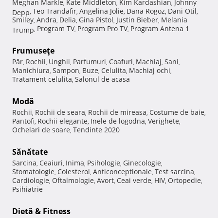
Meghan Markle
Kate Middleton
Kim Kardashian
Johnny
,
,
,
Teo Trandafir
Angelina Jolie
Dana Rogoz
Dani Otil
Depp
,
,
,
,
,
Smiley
Andra
Delia
Gina Pistol
Justin Bieber
Melania
,
,
,
,
,
Program TV
Program Pro TV
Program Antena 1
Trump
,
,
,
Frumuseţe
Păr
Rochii
Unghii
Parfumuri
Coafuri
Machiaj
Sani
,
,
,
,
,
,
,
Manichiura
Sampon
Buze
Celulita
Machiaj ochi
,
,
,
,
,
Tratament celulita
Salonul de acasa
,
Modă
Rochii
Rochii de seara
Rochii de mireasa
Costume de baie
,
,
,
,
Pantofi
Rochii elegante
Inele de logodna
Verighete
,
,
,
,
Ochelari de soare
Tendinte 2020
,
Sănătate
Sarcina
Ceaiuri
Inima
Psihologie
Ginecologie
,
,
,
,
,
Stomatologie
Colesterol
Anticonceptionale
Test sarcina
,
,
,
,
Cardiologie
Oftalmologie
Avort
Ceai verde
HIV
Ortopedie
,
,
,
,
,
,
Psihiatrie
Dietă & Fitness