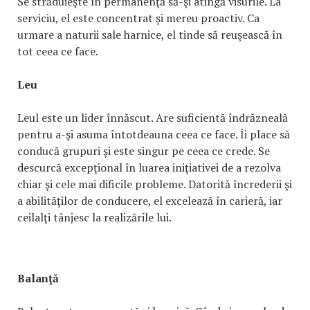
Se străduieşte în permanenţă să-şi atingă visurile. La
serviciu, el este concentrat şi mereu proactiv. Ca
urmare a naturii sale harnice, el tinde să reuşească în
tot ceea ce face.
Leu
Leul este un lider înnăscut. Are suficientă îndrăzneală
pentru a-şi asuma întotdeauna ceea ce face. Îi place să
conducă grupuri şi este singur pe ceea ce crede. Se
descurcă excepţional în luarea iniţiativei de a rezolva
chiar şi cele mai dificile probleme. Datorită încrederii şi
a abilităţilor de conducere, el excelează în carieră, iar
ceilalţi tânjesc la realizările lui.
Balanţă