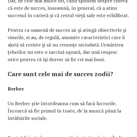
Dar, de cele mai multe ori, când spunem despre cineva
că este de succes, înseamnă, în general, că a atins
succesul în carieră şi că restul vieţii sale este echilibrat.
Pentru ca oamenii de succes să-şi atingă obiectivele şi
visurile, ei au, de regulă, anumite caracteristici care îi
ajută să reziste şi să nu renunţe niciodată. Urmărirea
ţelurilor nu este o sarcină uşoară, dar unii reuşesc
orice pentru că îşi doresc să fie cei mai buni.
Care sunt cele mai de succes zodii?
Berbec
Un Berbec ştie întotdeauna cum să facă lucrurile.
Încearcă să fie primul în toate, de la muncă până la
întâlnirile sociale.