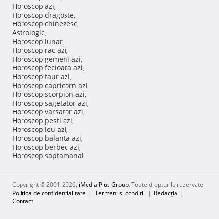
Horoscop azi
,
Horoscop dragoste
,
Horoscop chinezesc
,
Astrologie
,
Horoscop lunar
,
Horoscop rac azi
,
Horoscop gemeni azi
,
Horoscop fecioara azi
,
Horoscop taur azi
,
Horoscop capricorn azi
,
Horoscop scorpion azi
,
Horoscop sagetator azi
,
Horoscop varsator azi
,
Horoscop pesti azi
,
Horoscop leu azi
,
Horoscop balanta azi
,
Horoscop berbec azi
,
Horoscop saptamanal
Copyright © 2001-2026,
iMedia Plus Group
. Toate drepturile rezervate
Politica de confidențialitate
|
Termeni si conditii
|
Redacţia
|
Contact