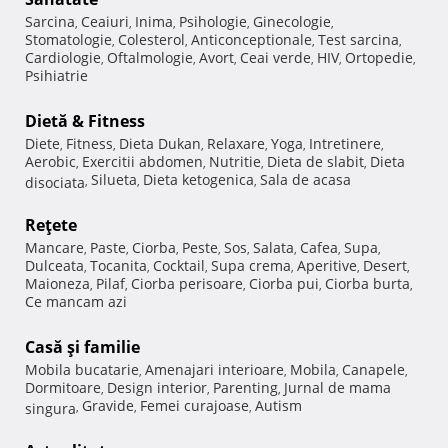
Sarcina
Ceaiuri
Inima
Psihologie
Ginecologie
,
,
,
,
,
Stomatologie
Colesterol
Anticonceptionale
Test sarcina
,
,
,
,
Cardiologie
Oftalmologie
Avort
Ceai verde
HIV
Ortopedie
,
,
,
,
,
,
Psihiatrie
Dietă & Fitness
Diete
Fitness
Dieta Dukan
Relaxare
Yoga
Intretinere
,
,
,
,
,
,
Aerobic
Exercitii abdomen
Nutritie
Dieta de slabit
Dieta
,
,
,
,
Silueta
Dieta ketogenica
Sala de acasa
disociata
,
,
,
Reţete
Mancare
Paste
Ciorba
Peste
Sos
Salata
Cafea
Supa
,
,
,
,
,
,
,
,
Dulceata
Tocanita
Cocktail
Supa crema
Aperitive
Desert
,
,
,
,
,
,
Maioneza
Pilaf
Ciorba perisoare
Ciorba pui
Ciorba burta
,
,
,
,
,
Ce mancam azi
Casă şi familie
Mobila bucatarie
Amenajari interioare
Mobila
Canapele
,
,
,
,
Dormitoare
Design interior
Parenting
Jurnal de mama
,
,
,
Gravide
Femei curajoase
Autism
singura
,
,
,