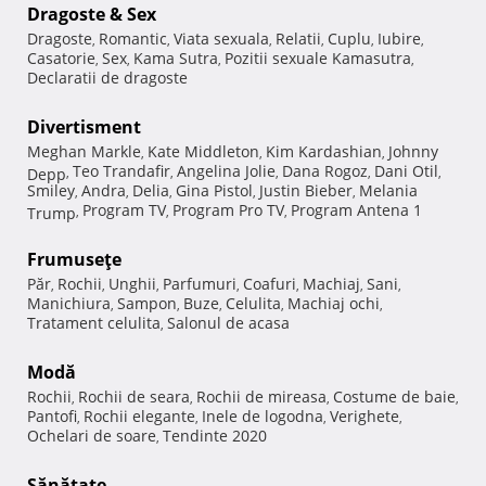
Dragoste & Sex
Dragoste
Romantic
Viata sexuala
Relatii
Cuplu
Iubire
,
,
,
,
,
,
Casatorie
Sex
Kama Sutra
Pozitii sexuale Kamasutra
,
,
,
,
Declaratii de dragoste
Divertisment
Meghan Markle
Kate Middleton
Kim Kardashian
Johnny
,
,
,
Teo Trandafir
Angelina Jolie
Dana Rogoz
Dani Otil
Depp
,
,
,
,
,
Smiley
Andra
Delia
Gina Pistol
Justin Bieber
Melania
,
,
,
,
,
Program TV
Program Pro TV
Program Antena 1
Trump
,
,
,
Frumuseţe
Păr
Rochii
Unghii
Parfumuri
Coafuri
Machiaj
Sani
,
,
,
,
,
,
,
Manichiura
Sampon
Buze
Celulita
Machiaj ochi
,
,
,
,
,
Tratament celulita
Salonul de acasa
,
Modă
Rochii
Rochii de seara
Rochii de mireasa
Costume de baie
,
,
,
,
Pantofi
Rochii elegante
Inele de logodna
Verighete
,
,
,
,
Ochelari de soare
Tendinte 2020
,
Sănătate