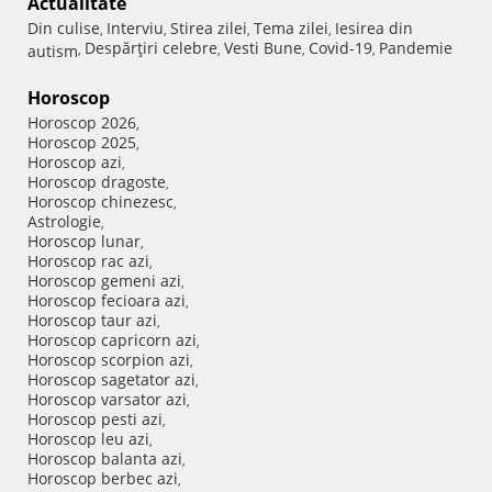
Actualitate
Din culise
Interviu
Stirea zilei
Tema zilei
Iesirea din
,
,
,
,
Despărţiri celebre
Vesti Bune
Covid-19
Pandemie
autism
,
,
,
,
Horoscop
Horoscop 2026
,
Horoscop 2025
,
Horoscop azi
,
Horoscop dragoste
,
Horoscop chinezesc
,
Astrologie
,
Horoscop lunar
,
Horoscop rac azi
,
Horoscop gemeni azi
,
Horoscop fecioara azi
,
Horoscop taur azi
,
Horoscop capricorn azi
,
Horoscop scorpion azi
,
Horoscop sagetator azi
,
Horoscop varsator azi
,
Horoscop pesti azi
,
Horoscop leu azi
,
Horoscop balanta azi
,
Horoscop berbec azi
,