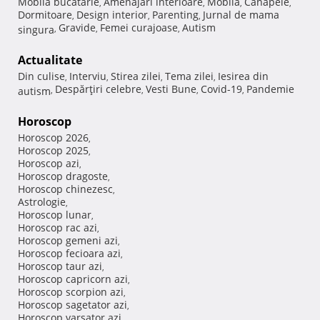
Mobila bucatarie
Amenajari interioare
Mobila
Canapele
,
,
,
,
Dormitoare
Design interior
Parenting
Jurnal de mama
,
,
,
Gravide
Femei curajoase
Autism
singura
,
,
,
Actualitate
Din culise
Interviu
Stirea zilei
Tema zilei
Iesirea din
,
,
,
,
Despărţiri celebre
Vesti Bune
Covid-19
Pandemie
autism
,
,
,
,
Horoscop
Horoscop 2026
,
Horoscop 2025
,
Horoscop azi
,
Horoscop dragoste
,
Horoscop chinezesc
,
Astrologie
,
Horoscop lunar
,
Horoscop rac azi
,
Horoscop gemeni azi
,
Horoscop fecioara azi
,
Horoscop taur azi
,
Horoscop capricorn azi
,
Horoscop scorpion azi
,
Horoscop sagetator azi
,
Horoscop varsator azi
,