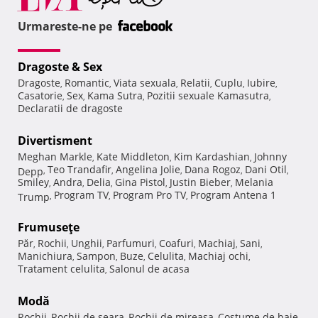
Urmareste-ne pe
Dragoste & Sex
Dragoste
Romantic
Viata sexuala
Relatii
Cuplu
Iubire
,
,
,
,
,
,
Casatorie
Sex
Kama Sutra
Pozitii sexuale Kamasutra
,
,
,
,
Declaratii de dragoste
Divertisment
Meghan Markle
Kate Middleton
Kim Kardashian
Johnny
,
,
,
Teo Trandafir
Angelina Jolie
Dana Rogoz
Dani Otil
Depp
,
,
,
,
,
Smiley
Andra
Delia
Gina Pistol
Justin Bieber
Melania
,
,
,
,
,
Program TV
Program Pro TV
Program Antena 1
Trump
,
,
,
Frumuseţe
Păr
Rochii
Unghii
Parfumuri
Coafuri
Machiaj
Sani
,
,
,
,
,
,
,
Manichiura
Sampon
Buze
Celulita
Machiaj ochi
,
,
,
,
,
Tratament celulita
Salonul de acasa
,
Modă
Rochii
Rochii de seara
Rochii de mireasa
Costume de baie
,
,
,
,