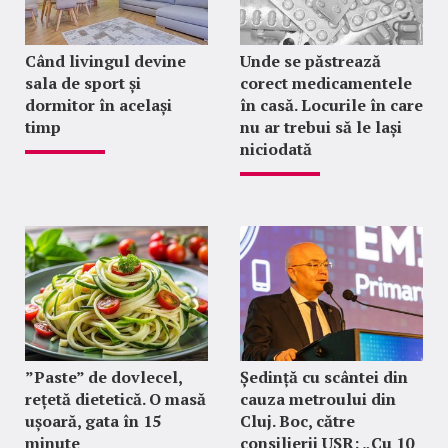
Când livingul devine
Unde se păstrează
sala de sport și
corect medicamentele
dormitor în același
în casă. Locurile în care
timp
nu ar trebui să le lași
niciodată
”Paste” de dovlecel,
Ședință cu scântei din
rețetă dietetică. O masă
cauza metroului din
ușoară, gata în 15
Cluj. Boc, către
minute
consilierii USR: „Cu 10