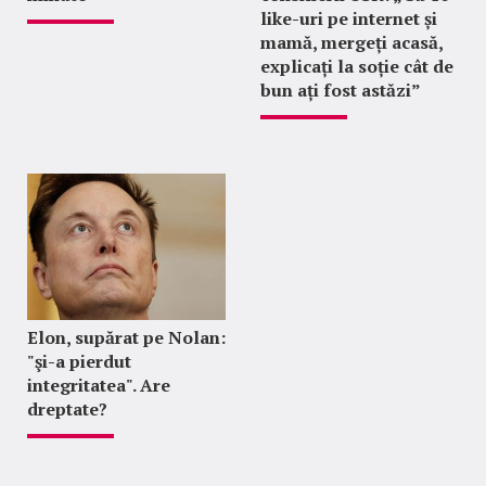
like-uri pe internet și
mamă, mergeți acasă,
explicați la soție cât de
bun ați fost astăzi”
Elon, supărat pe Nolan:
"şi-a pierdut
integritatea". Are
dreptate?