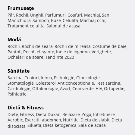
Frumuseţe
Păr
Rochii
Unghii
Parfumuri
Coafuri
Machiaj
Sani
,
,
,
,
,
,
,
Manichiura
Sampon
Buze
Celulita
Machiaj ochi
,
,
,
,
,
Tratament celulita
Salonul de acasa
,
Modă
Rochii
Rochii de seara
Rochii de mireasa
Costume de baie
,
,
,
,
Pantofi
Rochii elegante
Inele de logodna
Verighete
,
,
,
,
Ochelari de soare
Tendinte 2020
,
Sănătate
Sarcina
Ceaiuri
Inima
Psihologie
Ginecologie
,
,
,
,
,
Stomatologie
Colesterol
Anticonceptionale
Test sarcina
,
,
,
,
Cardiologie
Oftalmologie
Avort
Ceai verde
HIV
Ortopedie
,
,
,
,
,
,
Psihiatrie
Dietă & Fitness
Diete
Fitness
Dieta Dukan
Relaxare
Yoga
Intretinere
,
,
,
,
,
,
Aerobic
Exercitii abdomen
Nutritie
Dieta de slabit
Dieta
,
,
,
,
Silueta
Dieta ketogenica
Sala de acasa
disociata
,
,
,