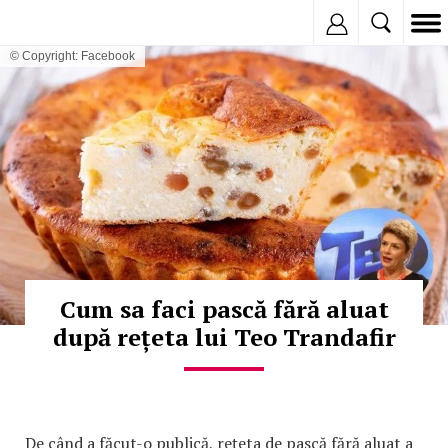
Inregistreaza
© Copyright: Facebook
Cum sa faci pască fără aluat
după rețeta lui Teo Trandafir
De când a făcut-o publică, rețeta de pască fără aluat a