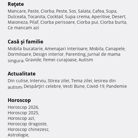
Reţete
Mancare
Paste
Ciorba
Peste
Sos
Salata
Cafea
Supa
,
,
,
,
,
,
,
,
Dulceata
Tocanita
Cocktail
Supa crema
Aperitive
Desert
,
,
,
,
,
,
Maioneza
Pilaf
Ciorba perisoare
Ciorba pui
Ciorba burta
,
,
,
,
,
Ce mancam azi
Casă şi familie
Mobila bucatarie
Amenajari interioare
Mobila
Canapele
,
,
,
,
Dormitoare
Design interior
Parenting
Jurnal de mama
,
,
,
Gravide
Femei curajoase
Autism
singura
,
,
,
Actualitate
Din culise
Interviu
Stirea zilei
Tema zilei
Iesirea din
,
,
,
,
Despărţiri celebre
Vesti Bune
Covid-19
Pandemie
autism
,
,
,
,
Horoscop
Horoscop 2026
,
Horoscop 2025
,
Horoscop azi
,
Horoscop dragoste
,
Horoscop chinezesc
,
Astrologie
,