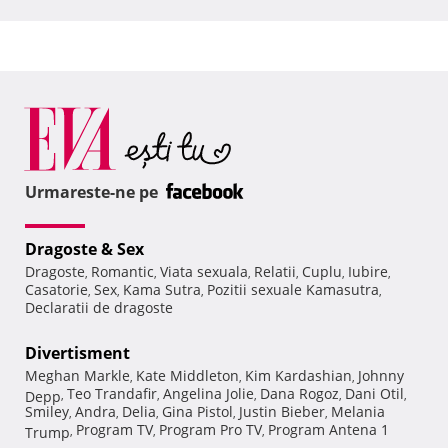
Urmareste-ne pe
Dragoste & Sex
Dragoste
Romantic
Viata sexuala
Relatii
Cuplu
Iubire
,
,
,
,
,
,
Casatorie
Sex
Kama Sutra
Pozitii sexuale Kamasutra
,
,
,
,
Declaratii de dragoste
Divertisment
Meghan Markle
Kate Middleton
Kim Kardashian
Johnny
,
,
,
Teo Trandafir
Angelina Jolie
Dana Rogoz
Dani Otil
Depp
,
,
,
,
,
Smiley
Andra
Delia
Gina Pistol
Justin Bieber
Melania
,
,
,
,
,
Program TV
Program Pro TV
Program Antena 1
Trump
,
,
,