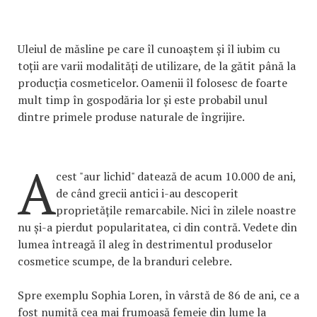
Uleiul de măsline pe care îl cunoaștem și îl iubim cu
toții are varii modalități de utilizare, de la gătit până la
producția cosmeticelor. Oamenii îl folosesc de foarte
mult timp în gospodăria lor și este probabil unul
dintre primele produse naturale de îngrijire.
A
cest "aur lichid" datează de acum 10.000 de ani,
de când grecii antici i-au descoperit
proprietățile remarcabile. Nici în zilele noastre
nu și-a pierdut popularitatea, ci din contră. Vedete din
lumea întreagă îl aleg în destrimentul produselor
cosmetice scumpe, de la branduri celebre.
Spre exemplu Sophia Loren, în vârstă de 86 de ani, ce a
fost numită cea mai frumoasă femeie din lume la