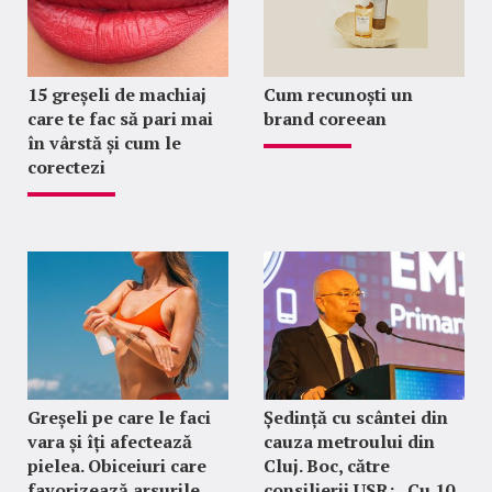
15 greșeli de machiaj
Cum recunoști un
care te fac să pari mai
brand coreean
în vârstă și cum le
corectezi
Greșeli pe care le faci
Ședință cu scântei din
vara și îți afectează
cauza metroului din
pielea. Obiceiuri care
Cluj. Boc, către
favorizează arsurile,
consilierii USR: „Cu 10