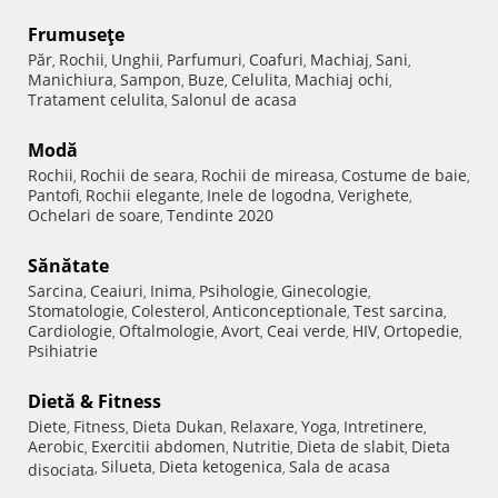
Frumuseţe
Păr
Rochii
Unghii
Parfumuri
Coafuri
Machiaj
Sani
,
,
,
,
,
,
,
Manichiura
Sampon
Buze
Celulita
Machiaj ochi
,
,
,
,
,
Tratament celulita
Salonul de acasa
,
Modă
Rochii
Rochii de seara
Rochii de mireasa
Costume de baie
,
,
,
,
Pantofi
Rochii elegante
Inele de logodna
Verighete
,
,
,
,
Ochelari de soare
Tendinte 2020
,
Sănătate
Sarcina
Ceaiuri
Inima
Psihologie
Ginecologie
,
,
,
,
,
Stomatologie
Colesterol
Anticonceptionale
Test sarcina
,
,
,
,
Cardiologie
Oftalmologie
Avort
Ceai verde
HIV
Ortopedie
,
,
,
,
,
,
Psihiatrie
Dietă & Fitness
Diete
Fitness
Dieta Dukan
Relaxare
Yoga
Intretinere
,
,
,
,
,
,
Aerobic
Exercitii abdomen
Nutritie
Dieta de slabit
Dieta
,
,
,
,
Silueta
Dieta ketogenica
Sala de acasa
disociata
,
,
,