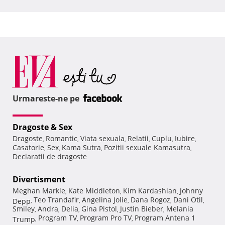
Urmareste-ne pe
Dragoste & Sex
Dragoste
Romantic
Viata sexuala
Relatii
Cuplu
Iubire
,
,
,
,
,
,
Casatorie
Sex
Kama Sutra
Pozitii sexuale Kamasutra
,
,
,
,
Declaratii de dragoste
Divertisment
Meghan Markle
Kate Middleton
Kim Kardashian
Johnny
,
,
,
Teo Trandafir
Angelina Jolie
Dana Rogoz
Dani Otil
Depp
,
,
,
,
,
Smiley
Andra
Delia
Gina Pistol
Justin Bieber
Melania
,
,
,
,
,
Program TV
Program Pro TV
Program Antena 1
Trump
,
,
,