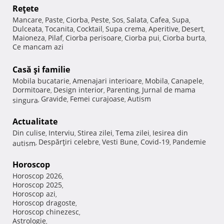
Reţete
Mancare
Paste
Ciorba
Peste
Sos
Salata
Cafea
Supa
,
,
,
,
,
,
,
,
Dulceata
Tocanita
Cocktail
Supa crema
Aperitive
Desert
,
,
,
,
,
,
Maioneza
Pilaf
Ciorba perisoare
Ciorba pui
Ciorba burta
,
,
,
,
,
Ce mancam azi
Casă şi familie
Mobila bucatarie
Amenajari interioare
Mobila
Canapele
,
,
,
,
Dormitoare
Design interior
Parenting
Jurnal de mama
,
,
,
Gravide
Femei curajoase
Autism
singura
,
,
,
Actualitate
Din culise
Interviu
Stirea zilei
Tema zilei
Iesirea din
,
,
,
,
Despărţiri celebre
Vesti Bune
Covid-19
Pandemie
autism
,
,
,
,
Horoscop
Horoscop 2026
,
Horoscop 2025
,
Horoscop azi
,
Horoscop dragoste
,
Horoscop chinezesc
,
Astrologie
,