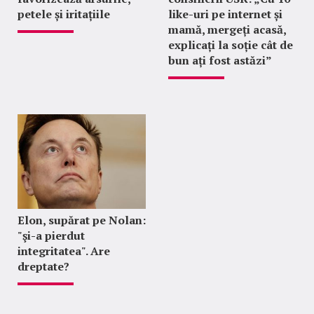
petele și iritațiile
like-uri pe internet și
mamă, mergeți acasă,
explicați la soție cât de
bun ați fost astăzi”
Elon, supărat pe Nolan:
"şi-a pierdut
integritatea". Are
dreptate?