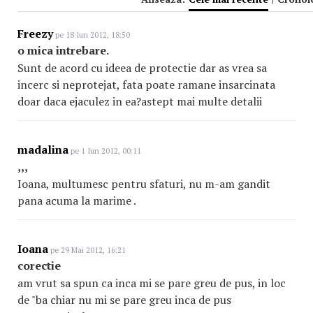
Freezy
pe 18 Iun 2012, 18:50
o mica intrebare.
Sunt de acord cu ideea de protectie dar as vrea sa
incerc si neprotejat, fata poate ramane insarcinata
doar daca ejaculez in ea?astept mai multe detalii
madalina
pe 1 Iun 2012, 00:11
,,,
Ioana, multumesc pentru sfaturi, nu m-am gandit
pana acuma la marime .
Ioana
pe 29 Mai 2012, 16:21
corectie
am vrut sa spun ca inca mi se pare greu de pus, in loc
de "ba chiar nu mi se pare greu inca de pus