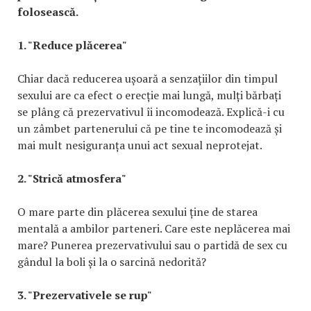
folosească.
1. "Reduce plăcerea"
Chiar dacă reducerea ușoară a senzațiilor din timpul
sexului are ca efect o erecție mai lungă, mulți bărbați
se plâng că prezervativul îi incomodează. Explică-i cu
un zâmbet partenerului că pe tine te incomodează și
mai mult nesiguranța unui act sexual neprotejat.
2. "Strică atmosfera"
O mare parte din plăcerea sexului ține de starea
mentală a ambilor parteneri. Care este neplăcerea mai
mare? Punerea prezervativului sau o partidă de sex cu
gândul la boli și la o sarcină nedorită?
3. "Prezervativele se rup"