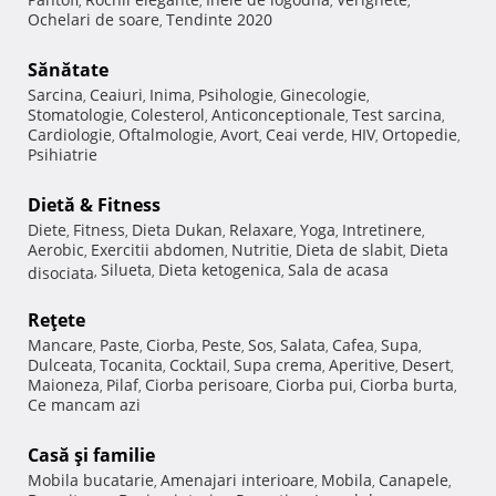
,
,
,
,
Ochelari de soare
Tendinte 2020
,
Sănătate
Sarcina
Ceaiuri
Inima
Psihologie
Ginecologie
,
,
,
,
,
Stomatologie
Colesterol
Anticonceptionale
Test sarcina
,
,
,
,
Cardiologie
Oftalmologie
Avort
Ceai verde
HIV
Ortopedie
,
,
,
,
,
,
Psihiatrie
Dietă & Fitness
Diete
Fitness
Dieta Dukan
Relaxare
Yoga
Intretinere
,
,
,
,
,
,
Aerobic
Exercitii abdomen
Nutritie
Dieta de slabit
Dieta
,
,
,
,
Silueta
Dieta ketogenica
Sala de acasa
disociata
,
,
,
Reţete
Mancare
Paste
Ciorba
Peste
Sos
Salata
Cafea
Supa
,
,
,
,
,
,
,
,
Dulceata
Tocanita
Cocktail
Supa crema
Aperitive
Desert
,
,
,
,
,
,
Maioneza
Pilaf
Ciorba perisoare
Ciorba pui
Ciorba burta
,
,
,
,
,
Ce mancam azi
Casă şi familie
Mobila bucatarie
Amenajari interioare
Mobila
Canapele
,
,
,
,