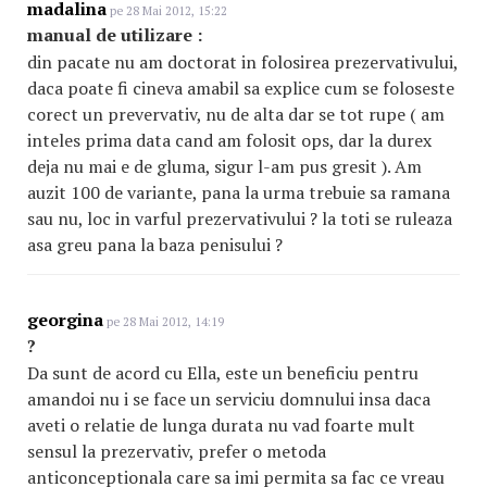
madalina
pe 28 Mai 2012, 15:22
manual de utilizare :
din pacate nu am doctorat in folosirea prezervativului,
daca poate fi cineva amabil sa explice cum se foloseste
corect un prevervativ, nu de alta dar se tot rupe ( am
inteles prima data cand am folosit ops, dar la durex
deja nu mai e de gluma, sigur l-am pus gresit ). Am
auzit 100 de variante, pana la urma trebuie sa ramana
sau nu, loc in varful prezervativului ? la toti se ruleaza
asa greu pana la baza penisului ?
georgina
pe 28 Mai 2012, 14:19
?
Da sunt de acord cu Ella, este un beneficiu pentru
amandoi nu i se face un serviciu domnului insa daca
aveti o relatie de lunga durata nu vad foarte mult
sensul la prezervativ, prefer o metoda
anticonceptionala care sa imi permita sa fac ce vreau