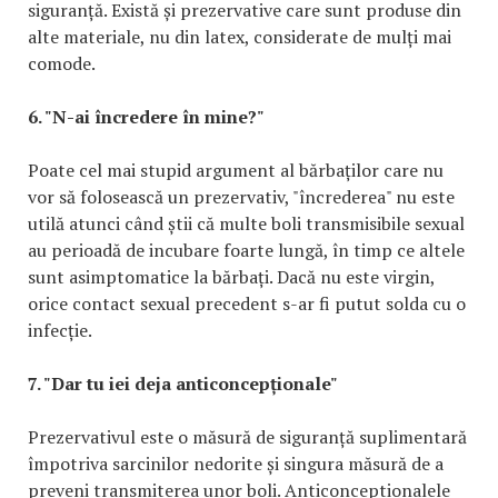
siguranță. Există și prezervative care sunt produse din
alte materiale, nu din latex, considerate de mulți mai
comode.
6. "N-ai încredere în mine?"
Poate cel mai stupid argument al bărbaților care nu
vor să folosească un prezervativ, "încrederea" nu este
utilă atunci când știi că multe boli transmisibile sexual
au perioadă de incubare foarte lungă, în timp ce altele
sunt asimptomatice la bărbați. Dacă nu este virgin,
orice contact sexual precedent s-ar fi putut solda cu o
infecție.
7. "Dar tu iei deja anticoncepționale"
Prezervativul este o măsură de siguranță suplimentară
împotriva sarcinilor nedorite și singura măsură de a
preveni transmiterea unor boli. Anticonceptionalele