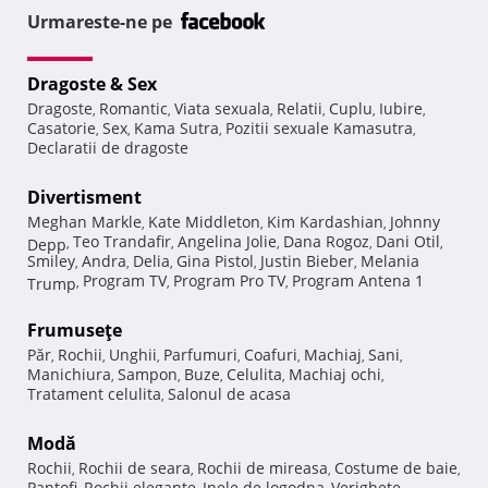
Urmareste-ne pe
Dragoste & Sex
Dragoste
Romantic
Viata sexuala
Relatii
Cuplu
Iubire
,
,
,
,
,
,
Casatorie
Sex
Kama Sutra
Pozitii sexuale Kamasutra
,
,
,
,
Declaratii de dragoste
Divertisment
Meghan Markle
Kate Middleton
Kim Kardashian
Johnny
,
,
,
Teo Trandafir
Angelina Jolie
Dana Rogoz
Dani Otil
Depp
,
,
,
,
,
Smiley
Andra
Delia
Gina Pistol
Justin Bieber
Melania
,
,
,
,
,
Program TV
Program Pro TV
Program Antena 1
Trump
,
,
,
Frumuseţe
Păr
Rochii
Unghii
Parfumuri
Coafuri
Machiaj
Sani
,
,
,
,
,
,
,
Manichiura
Sampon
Buze
Celulita
Machiaj ochi
,
,
,
,
,
Tratament celulita
Salonul de acasa
,
Modă
Rochii
Rochii de seara
Rochii de mireasa
Costume de baie
,
,
,
,
Pantofi
Rochii elegante
Inele de logodna
Verighete