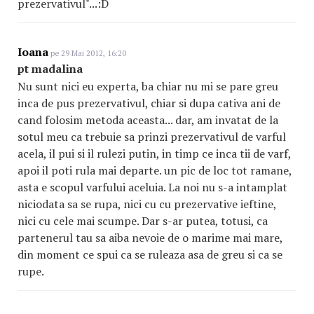
prezervativul"...:D
Ioana
pe 29 Mai 2012, 16:20
pt madalina
Nu sunt nici eu experta, ba chiar nu mi se pare greu
inca de pus prezervativul, chiar si dupa cativa ani de
cand folosim metoda aceasta... dar, am invatat de la
sotul meu ca trebuie sa prinzi prezervativul de varful
acela, il pui si il rulezi putin, in timp ce inca tii de varf,
apoi il poti rula mai departe. un pic de loc tot ramane,
asta e scopul varfului aceluia. La noi nu s-a intamplat
niciodata sa se rupa, nici cu cu prezervative ieftine,
nici cu cele mai scumpe. Dar s-ar putea, totusi, ca
partenerul tau sa aiba nevoie de o marime mai mare,
din moment ce spui ca se ruleaza asa de greu si ca se
rupe.