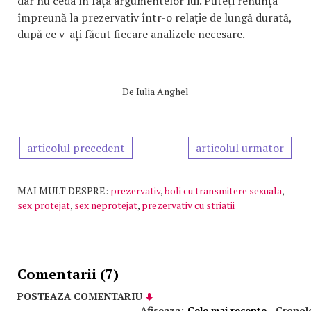
dar nu ceda în fața argumentelor lui. Puteți renunța
împreună la prezervativ într-o relație de lungă durată,
după ce v-ați făcut fiecare analizele necesare.
De
Iulia Anghel
articolul precedent
articolul urmator
MAI MULT DESPRE:
prezervativ
,
boli cu transmitere sexuala
,
sex protejat
,
sex neprotejat
,
prezervativ cu striatii
Comentarii (7)
POSTEAZA COMENTARIU
Afiseaza:
Cele mai recente
|
Cronol