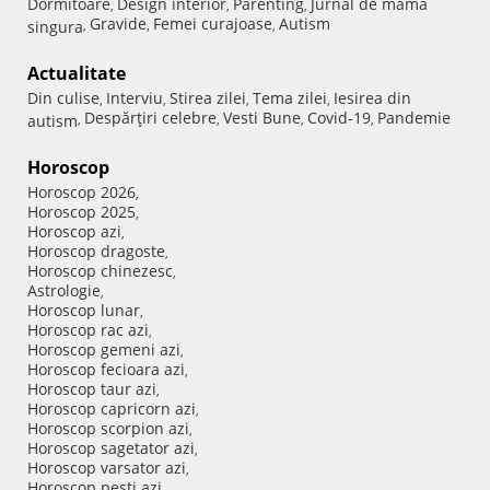
Dormitoare
Design interior
Parenting
Jurnal de mama
,
,
,
Gravide
Femei curajoase
Autism
singura
,
,
,
Actualitate
Din culise
Interviu
Stirea zilei
Tema zilei
Iesirea din
,
,
,
,
Despărţiri celebre
Vesti Bune
Covid-19
Pandemie
autism
,
,
,
,
Horoscop
Horoscop 2026
,
Horoscop 2025
,
Horoscop azi
,
Horoscop dragoste
,
Horoscop chinezesc
,
Astrologie
,
Horoscop lunar
,
Horoscop rac azi
,
Horoscop gemeni azi
,
Horoscop fecioara azi
,
Horoscop taur azi
,
Horoscop capricorn azi
,
Horoscop scorpion azi
,
Horoscop sagetator azi
,
Horoscop varsator azi
,
Horoscop pesti azi
,