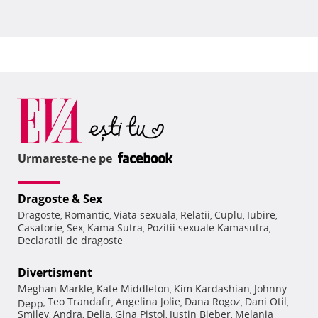
Urmareste-ne pe
Dragoste & Sex
Dragoste
Romantic
Viata sexuala
Relatii
Cuplu
Iubire
,
,
,
,
,
,
Casatorie
Sex
Kama Sutra
Pozitii sexuale Kamasutra
,
,
,
,
Declaratii de dragoste
Divertisment
Meghan Markle
Kate Middleton
Kim Kardashian
Johnny
,
,
,
Teo Trandafir
Angelina Jolie
Dana Rogoz
Dani Otil
Depp
,
,
,
,
,
Smiley
Andra
Delia
Gina Pistol
Justin Bieber
Melania
,
,
,
,
,