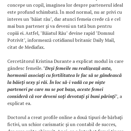
concepe un copil, imaginea lor despre partenerul ideal
este profund schimbată. În mod normal, nu ar privi cu
interes un "băiat rău", dar atunci femeia crede că e cel
mai bun partener şi va deveni un tată bun pentru
copiii ei. Astfel, "Băiatul Rău" devine rapid "Domnul
Potrivit", informează cotidianul britanic Daily Mail,
citat de Mediafax.
Cercetătorul Kristina Durante a explicat modul în care
gândesc femeile.
"Deşi femeile nu realizează asta,
hormonii asociaţi cu fertilitatea le fac să se gândească
la băieţi sexy şi răi. În loc să-i vadă ca pe nişte
parteneri pe care nu se pot baza, aceste femei
consideră că vor deveni soţi devotaţi şi buni părinţi"
, a
explicat ea.
Doctorul a creat profile online a două tipuri de bărbaţi
fictivi, un schior carismatic şi un contabil de succes,