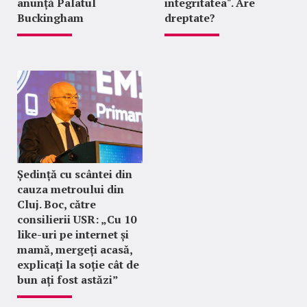
anunță Palatul
integritatea". Are
Buckingham
dreptate?
Ședință cu scântei din
cauza metroului din
Cluj. Boc, către
consilierii USR: „Cu 10
like-uri pe internet și
mamă, mergeți acasă,
explicați la soție cât de
bun ați fost astăzi”