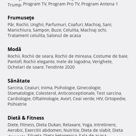
Program TV
Program Pro TV
Program Antena 1
Trump
,
,
,
Frumuseţe
Păr
Rochii
Unghii
Parfumuri
Coafuri
Machiaj
Sani
,
,
,
,
,
,
,
Manichiura
Sampon
Buze
Celulita
Machiaj ochi
,
,
,
,
,
Tratament celulita
Salonul de acasa
,
Modă
Rochii
Rochii de seara
Rochii de mireasa
Costume de baie
,
,
,
,
Pantofi
Rochii elegante
Inele de logodna
Verighete
,
,
,
,
Ochelari de soare
Tendinte 2020
,
Sănătate
Sarcina
Ceaiuri
Inima
Psihologie
Ginecologie
,
,
,
,
,
Stomatologie
Colesterol
Anticonceptionale
Test sarcina
,
,
,
,
Cardiologie
Oftalmologie
Avort
Ceai verde
HIV
Ortopedie
,
,
,
,
,
,
Psihiatrie
Dietă & Fitness
Diete
Fitness
Dieta Dukan
Relaxare
Yoga
Intretinere
,
,
,
,
,
,
Aerobic
Exercitii abdomen
Nutritie
Dieta de slabit
Dieta
,
,
,
,
Silueta
Dieta ketogenica
Sala de acasa
disociata
,
,
,