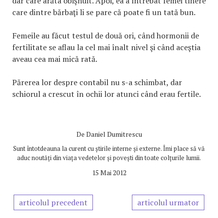
dar care arăta obişnuit. Apoi, ea a întrebat femei tinere
care dintre bărbaţi li se pare că poate fi un tată bun.
Femeile au făcut testul de două ori, când hormonii de
fertilitate se aflau la cel mai înalt nivel şi când aceştia
aveau cea mai mică rată.
Părerea lor despre contabil nu s-a schimbat, dar
schiorul a crescut în ochii lor atunci când erau fertile.
De
Daniel Dumitrescu
Sunt întotdeauna la curent cu știrile interne și externe. Îmi place să vă
aduc noutăți din viața vedetelor și povești din toate colțurile lumii.
15 Mai 2012
articolul precedent
articolul urmator