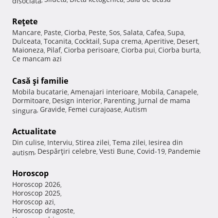
Reţete
Mancare
Paste
Ciorba
Peste
Sos
Salata
Cafea
Supa
,
,
,
,
,
,
,
,
Dulceata
Tocanita
Cocktail
Supa crema
Aperitive
Desert
,
,
,
,
,
,
Maioneza
Pilaf
Ciorba perisoare
Ciorba pui
Ciorba burta
,
,
,
,
,
Ce mancam azi
Casă şi familie
Mobila bucatarie
Amenajari interioare
Mobila
Canapele
,
,
,
,
Dormitoare
Design interior
Parenting
Jurnal de mama
,
,
,
Gravide
Femei curajoase
Autism
singura
,
,
,
Actualitate
Din culise
Interviu
Stirea zilei
Tema zilei
Iesirea din
,
,
,
,
Despărţiri celebre
Vesti Bune
Covid-19
Pandemie
autism
,
,
,
,
Horoscop
Horoscop 2026
,
Horoscop 2025
,
Horoscop azi
,
Horoscop dragoste
,