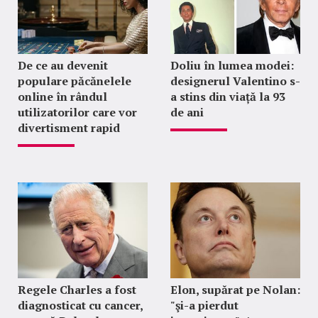
De ce au devenit
Doliu în lumea modei:
populare păcănelele
designerul Valentino s-
online în rândul
a stins din viață la 93
utilizatorilor care vor
de ani
divertisment rapid
Regele Charles a fost
Elon, supărat pe Nolan:
diagnosticat cu cancer,
"şi-a pierdut