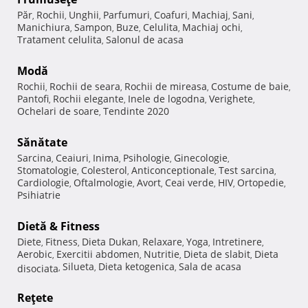
Păr
Rochii
Unghii
Parfumuri
Coafuri
Machiaj
Sani
,
,
,
,
,
,
,
Manichiura
Sampon
Buze
Celulita
Machiaj ochi
,
,
,
,
,
Tratament celulita
Salonul de acasa
,
Modă
Rochii
Rochii de seara
Rochii de mireasa
Costume de baie
,
,
,
,
Pantofi
Rochii elegante
Inele de logodna
Verighete
,
,
,
,
Ochelari de soare
Tendinte 2020
,
Sănătate
Sarcina
Ceaiuri
Inima
Psihologie
Ginecologie
,
,
,
,
,
Stomatologie
Colesterol
Anticonceptionale
Test sarcina
,
,
,
,
Cardiologie
Oftalmologie
Avort
Ceai verde
HIV
Ortopedie
,
,
,
,
,
,
Psihiatrie
Dietă & Fitness
Diete
Fitness
Dieta Dukan
Relaxare
Yoga
Intretinere
,
,
,
,
,
,
Aerobic
Exercitii abdomen
Nutritie
Dieta de slabit
Dieta
,
,
,
,
Silueta
Dieta ketogenica
Sala de acasa
disociata
,
,
,
Reţete