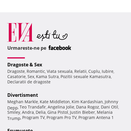
Urmareste-ne pe
Dragoste & Sex
Dragoste
Romantic
Viata sexuala
Relatii
Cuplu
Iubire
,
,
,
,
,
,
Casatorie
Sex
Kama Sutra
Pozitii sexuale Kamasutra
,
,
,
,
Declaratii de dragoste
Divertisment
Meghan Markle
Kate Middleton
Kim Kardashian
Johnny
,
,
,
Teo Trandafir
Angelina Jolie
Dana Rogoz
Dani Otil
Depp
,
,
,
,
,
Smiley
Andra
Delia
Gina Pistol
Justin Bieber
Melania
,
,
,
,
,
Program TV
Program Pro TV
Program Antena 1
Trump
,
,
,
Frumuseţe