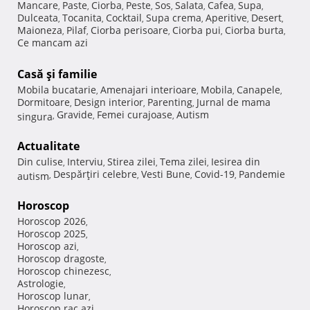
Mancare
Paste
Ciorba
Peste
Sos
Salata
Cafea
Supa
,
,
,
,
,
,
,
,
Dulceata
Tocanita
Cocktail
Supa crema
Aperitive
Desert
,
,
,
,
,
,
Maioneza
Pilaf
Ciorba perisoare
Ciorba pui
Ciorba burta
,
,
,
,
,
Ce mancam azi
Casă şi familie
Mobila bucatarie
Amenajari interioare
Mobila
Canapele
,
,
,
,
Dormitoare
Design interior
Parenting
Jurnal de mama
,
,
,
Gravide
Femei curajoase
Autism
singura
,
,
,
Actualitate
Din culise
Interviu
Stirea zilei
Tema zilei
Iesirea din
,
,
,
,
Despărţiri celebre
Vesti Bune
Covid-19
Pandemie
autism
,
,
,
,
Horoscop
Horoscop 2026
,
Horoscop 2025
,
Horoscop azi
,
Horoscop dragoste
,
Horoscop chinezesc
,
Astrologie
,
Horoscop lunar
,
Horoscop rac azi
,