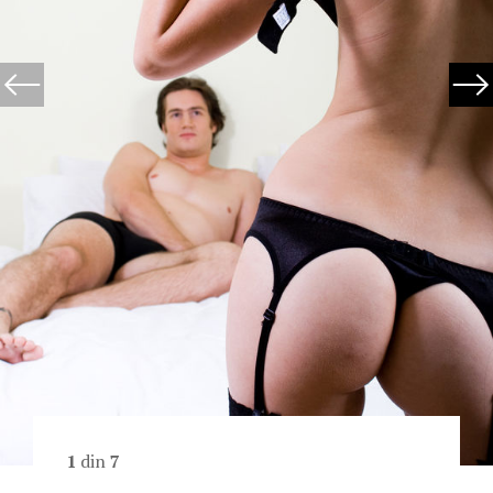
1
din
7