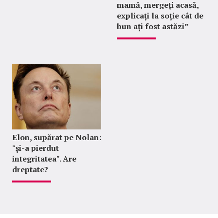
mamă, mergeți acasă,
explicați la soție cât de
bun ați fost astăzi”
Elon, supărat pe Nolan:
"şi-a pierdut
integritatea". Are
dreptate?