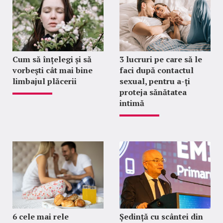
Cum să înțelegi și să
3 lucruri pe care să le
vorbeşti cât mai bine
faci după contactul
limbajul plăcerii
sexual, pentru a-ți
proteja sănătatea
intimă
6 cele mai rele
Ședință cu scântei din