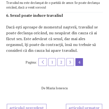
Travaliul nu este declanşat de o partidă de amor. Se poate declanşa
oricând, dacă a venit sorocul
6. Sexul poate induce travaliul
Dacă eşti aproape de momentul naşterii, travaliul se
poate declanşa oricând, nu neapărat din cauza că ai
făcut sex. Este adevărat că sexul, dar mai ales
orgasmul, îţi poate da contracţii, însă nu trebuie să
consideri că din cauza lui apare travaliul.
1
2
3
4
Pagina:
De
Maria Ionescu
articolul precedent
articolul urmator