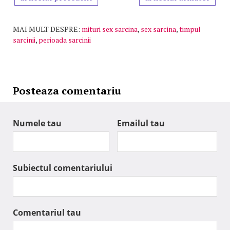
MAI MULT DESPRE:
mituri sex sarcina
,
sex sarcina
,
timpul
sarcinii
,
perioada sarcinii
Posteaza comentariu
Numele tau
Emailul tau
Subiectul comentariului
Comentariul tau