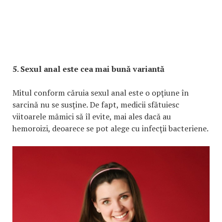
5. Sexul anal este cea mai bună variantă
Mitul conform căruia sexul anal este o opţiune în
sarcină nu se susţine. De fapt, medicii sfătuiesc
viitoarele mămici să îl evite, mai ales dacă au
hemoroizi, deoarece se pot alege cu infecţii bacteriene.