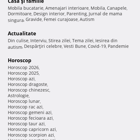
Casă şi familie
Mobila bucatarie
Amenajari interioare
Mobila
Canapele
,
,
,
,
Dormitoare
Design interior
Parenting
Jurnal de mama
,
,
,
Gravide
Femei curajoase
Autism
singura
,
,
,
Actualitate
Din culise
Interviu
Stirea zilei
Tema zilei
Iesirea din
,
,
,
,
Despărţiri celebre
Vesti Bune
Covid-19
Pandemie
autism
,
,
,
,
Horoscop
Horoscop 2026
,
Horoscop 2025
,
Horoscop azi
,
Horoscop dragoste
,
Horoscop chinezesc
,
Astrologie
,
Horoscop lunar
,
Horoscop rac azi
,
Horoscop gemeni azi
,
Horoscop fecioara azi
,
Horoscop taur azi
,
Horoscop capricorn azi
,
Horoscop scorpion azi
,