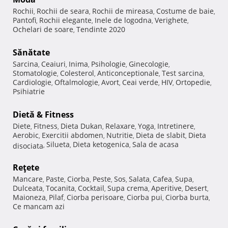
Rochii
Rochii de seara
Rochii de mireasa
Costume de baie
,
,
,
,
Pantofi
Rochii elegante
Inele de logodna
Verighete
,
,
,
,
Ochelari de soare
Tendinte 2020
,
Sănătate
Sarcina
Ceaiuri
Inima
Psihologie
Ginecologie
,
,
,
,
,
Stomatologie
Colesterol
Anticonceptionale
Test sarcina
,
,
,
,
Cardiologie
Oftalmologie
Avort
Ceai verde
HIV
Ortopedie
,
,
,
,
,
,
Psihiatrie
Dietă & Fitness
Diete
Fitness
Dieta Dukan
Relaxare
Yoga
Intretinere
,
,
,
,
,
,
Aerobic
Exercitii abdomen
Nutritie
Dieta de slabit
Dieta
,
,
,
,
Silueta
Dieta ketogenica
Sala de acasa
disociata
,
,
,
Reţete
Mancare
Paste
Ciorba
Peste
Sos
Salata
Cafea
Supa
,
,
,
,
,
,
,
,
Dulceata
Tocanita
Cocktail
Supa crema
Aperitive
Desert
,
,
,
,
,
,
Maioneza
Pilaf
Ciorba perisoare
Ciorba pui
Ciorba burta
,
,
,
,
,
Ce mancam azi