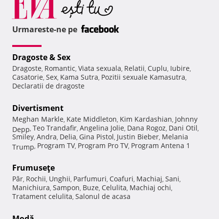
Urmareste-ne pe
Dragoste & Sex
Dragoste
Romantic
Viata sexuala
Relatii
Cuplu
Iubire
,
,
,
,
,
,
Casatorie
Sex
Kama Sutra
Pozitii sexuale Kamasutra
,
,
,
,
Declaratii de dragoste
Divertisment
Meghan Markle
Kate Middleton
Kim Kardashian
Johnny
,
,
,
Teo Trandafir
Angelina Jolie
Dana Rogoz
Dani Otil
Depp
,
,
,
,
,
Smiley
Andra
Delia
Gina Pistol
Justin Bieber
Melania
,
,
,
,
,
Program TV
Program Pro TV
Program Antena 1
Trump
,
,
,
Frumuseţe
Păr
Rochii
Unghii
Parfumuri
Coafuri
Machiaj
Sani
,
,
,
,
,
,
,
Manichiura
Sampon
Buze
Celulita
Machiaj ochi
,
,
,
,
,
Tratament celulita
Salonul de acasa
,
Modă