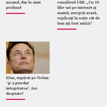
ascund, dar le simt
consilierii USR: „Cu 10
profund
like-uri pe internet și
mamă, mergeți acasă,
explicați la soție cât de
bun ați fost astăzi”
Elon, supărat pe Nolan:
"şi-a pierdut
integritatea". Are
dreptate?