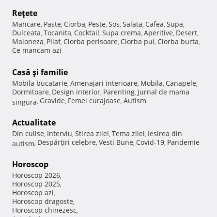
Reţete
Mancare
Paste
Ciorba
Peste
Sos
Salata
Cafea
Supa
,
,
,
,
,
,
,
,
Dulceata
Tocanita
Cocktail
Supa crema
Aperitive
Desert
,
,
,
,
,
,
Maioneza
Pilaf
Ciorba perisoare
Ciorba pui
Ciorba burta
,
,
,
,
,
Ce mancam azi
Casă şi familie
Mobila bucatarie
Amenajari interioare
Mobila
Canapele
,
,
,
,
Dormitoare
Design interior
Parenting
Jurnal de mama
,
,
,
Gravide
Femei curajoase
Autism
singura
,
,
,
Actualitate
Din culise
Interviu
Stirea zilei
Tema zilei
Iesirea din
,
,
,
,
Despărţiri celebre
Vesti Bune
Covid-19
Pandemie
autism
,
,
,
,
Horoscop
Horoscop 2026
,
Horoscop 2025
,
Horoscop azi
,
Horoscop dragoste
,
Horoscop chinezesc
,