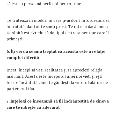
că este o persoană perfectă pentru tine.
Te tratează în moduri în care ți-ai dorit întotdeauna să
fii tratată, dar tot te simți prost. Te întrebi dacă inima
ta rănită este vrednică de tipul de tratament pe care îl
primești.
6. Îți vei da seama treptat că aceasta este o relație
complet diferită
Încet, începi să vezi realitatea și să apreciezi relația
mai mult. Acesta este începutul unei noi vieți și ești
foarte încântată când te gândești la viitorul alături de
partenerul tău.
7. Înțelegi ce înseamnă să fii îndrăgostită de cineva
care te iubește cu adevărat