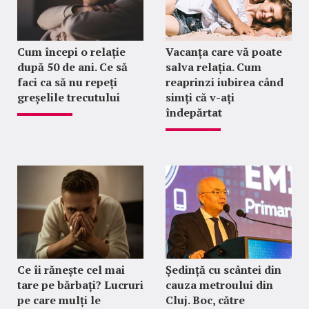
Cum începi o relație
Vacanța care vă poate
după 50 de ani. Ce să
salva relația. Cum
faci ca să nu repeți
reaprinzi iubirea când
greșelile trecutului
simți că v-ați
îndepărtat
Ce îi rănește cel mai
Ședință cu scântei din
tare pe bărbați? Lucruri
cauza metroului din
pe care mulți le
Cluj. Boc, către