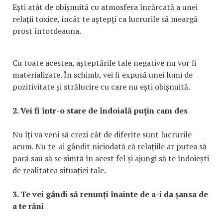
Ești atât de obișnuită cu atmosfera încărcată a unei
relații toxice, încât te aștepți ca lucrurile să meargă
prost întotdeauna.
Cu toate acestea, așteptările tale negative nu vor fi
materializate. În schimb, vei fi expusă unei lumi de
pozitivitate și strălucire cu care nu ești obișnuită.
2. Vei fi într-o stare de îndoială puțin cam des
Nu îți va veni să crezi cât de diferite sunt lucrurile
acum. Nu te-ai gândit niciodată că relațiile ar putea să
pară sau să se simtă în acest fel și ajungi să te îndoiești
de realitatea situației tale.
3. Te vei gândi să renunți înainte de a-i da șansa de
a te răni