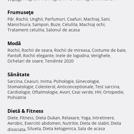
Frumuseţe
Păr
Rochii
Unghii
Parfumuri
Coafuri
Machiaj
Sani
,
,
,
,
,
,
,
Manichiura
Sampon
Buze
Celulita
Machiaj ochi
,
,
,
,
,
Tratament celulita
Salonul de acasa
,
Modă
Rochii
Rochii de seara
Rochii de mireasa
Costume de baie
,
,
,
,
Pantofi
Rochii elegante
Inele de logodna
Verighete
,
,
,
,
Ochelari de soare
Tendinte 2020
,
Sănătate
Sarcina
Ceaiuri
Inima
Psihologie
Ginecologie
,
,
,
,
,
Stomatologie
Colesterol
Anticonceptionale
Test sarcina
,
,
,
,
Cardiologie
Oftalmologie
Avort
Ceai verde
HIV
Ortopedie
,
,
,
,
,
,
Psihiatrie
Dietă & Fitness
Diete
Fitness
Dieta Dukan
Relaxare
Yoga
Intretinere
,
,
,
,
,
,
Aerobic
Exercitii abdomen
Nutritie
Dieta de slabit
Dieta
,
,
,
,
Silueta
Dieta ketogenica
Sala de acasa
disociata
,
,
,