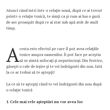
Atunci când intri într-o relație nouă, după ce ai trecut
printr-o relație toxică, te simți ca și cum ai lua o gură
de aer proaspăt după ce ai stat sub apă atât de mult
timp.
A
cesta este efectul pe care îl pot avea relațiile
toxice asupra oamenilor. Îi pot face pe aceștia
să se simtă sufocați și neputincioși. Din fericire,
găsești o cale de ieșire și te vei îndrăgosti din nou. Iată
la ce ar trebui să te aștepți!
La ce să te aștepți când te vei îndrăgosti din nou după
o relație toxică
1. Cele mai rele așteptări nu vor avea loc