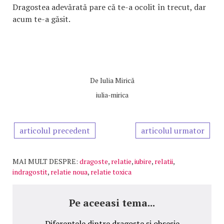
Dragostea adevărată pare că te-a ocolit în trecut, dar
acum te-a găsit.
De
Iulia Mirică
iulia-mirica
articolul precedent
articolul urmator
MAI MULT DESPRE:
dragoste
,
relatie
,
iubire
,
relatii
,
indragostit
,
relatie noua
,
relatie toxica
Pe aceeasi tema...
Diferențele dintre dragoste și obsesie