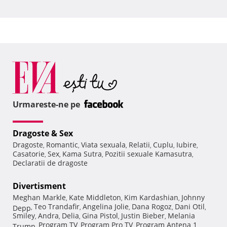
Urmareste-ne pe
Dragoste & Sex
Dragoste
Romantic
Viata sexuala
Relatii
Cuplu
Iubire
,
,
,
,
,
,
Casatorie
Sex
Kama Sutra
Pozitii sexuale Kamasutra
,
,
,
,
Declaratii de dragoste
Divertisment
Meghan Markle
Kate Middleton
Kim Kardashian
Johnny
,
,
,
Teo Trandafir
Angelina Jolie
Dana Rogoz
Dani Otil
Depp
,
,
,
,
,
Smiley
Andra
Delia
Gina Pistol
Justin Bieber
Melania
,
,
,
,
,
Program TV
Program Pro TV
Program Antena 1
Trump
,
,
,