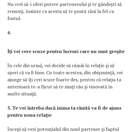
Nu vrei să-i oferi putere partenerului și te gândești să
renunți, înainte ca acesta să te poată răni la fel ca
fostul.
4.
Îți vei cere scuze pentru lucruri care nu sunt greșite
În cele din urmă, vei decide să rămâi în relație și să
speri că va fi bine. Cu toate acestea, din obișnuință, vei
ajunge să îți ceri scuze foarte des, pentru că relația ta
anterioară te-a făcut să te simți rău și vinovată în
multe situații.
5. Te vei întreba dacă inima ta rănită va fi de ajuns
pentru noua relație
Începi să vezi potențialul din noul partener și faptul