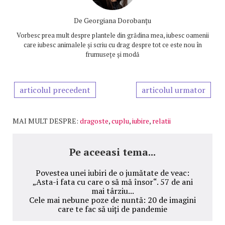
De
Georgiana Dorobanțu
Vorbesc prea mult despre plantele din grădina mea, iubesc oamenii
care iubesc animalele și scriu cu drag despre tot ce este nou în
frumusețe și modă
articolul precedent
articolul urmator
MAI MULT DESPRE:
dragoste
,
cuplu
,
iubire
,
relatii
Pe aceeasi tema...
Povestea unei iubiri de o jumătate de veac:
„Asta-i fata cu care o să mă însor“. 57 de ani
mai târziu...
Cele mai nebune poze de nuntă: 20 de imagini
care te fac să uiți de pandemie