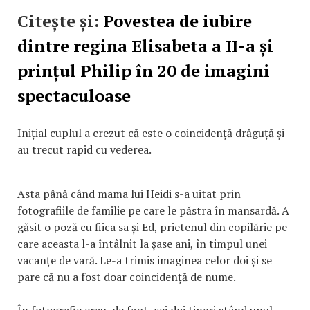
Citește și:
Povestea de iubire
dintre regina Elisabeta a II-a și
prințul Philip în 20 de imagini
spectaculoase
Inițial cuplul a crezut că este o coincidență drăguță și
au trecut rapid cu vederea.
Asta până când mama lui Heidi s-a uitat prin
fotografiile de familie pe care le păstra în mansardă. A
găsit o poză cu fiica sa și Ed, prietenul din copilărie pe
care aceasta l-a întâlnit la șase ani, în timpul unei
vacanțe de vară. Le-a trimis imaginea celor doi și se
pare că nu a fost doar coincidență de nume.
În fotografie erau, de fapt, cei doi tineri stând unul