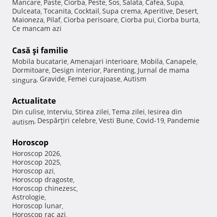
Mancare
Paste
Ciorba
Peste
Sos
Salata
Cafea
Supa
,
,
,
,
,
,
,
,
Dulceata
Tocanita
Cocktail
Supa crema
Aperitive
Desert
,
,
,
,
,
,
Maioneza
Pilaf
Ciorba perisoare
Ciorba pui
Ciorba burta
,
,
,
,
,
Ce mancam azi
Casă şi familie
Mobila bucatarie
Amenajari interioare
Mobila
Canapele
,
,
,
,
Dormitoare
Design interior
Parenting
Jurnal de mama
,
,
,
Gravide
Femei curajoase
Autism
singura
,
,
,
Actualitate
Din culise
Interviu
Stirea zilei
Tema zilei
Iesirea din
,
,
,
,
Despărţiri celebre
Vesti Bune
Covid-19
Pandemie
autism
,
,
,
,
Horoscop
Horoscop 2026
,
Horoscop 2025
,
Horoscop azi
,
Horoscop dragoste
,
Horoscop chinezesc
,
Astrologie
,
Horoscop lunar
,
Horoscop rac azi
,