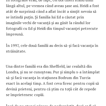
lângă altul, pe vremea când aveau șase ani. Heidi a fost
atât de surprinsă când a aflat încât a simțit nevoia să
se întindă puțin. Și familia lui Ed a căutat prin
imaginile vechi de vacanță și au găsit la rândul lor
fotografii cu Ed și Heidi din timpul vacanței petrecute
împreună.
În 1997, cele două familii au decis să-și facă vacanța în
străinătate.
Una dintre familii era din Sheffield, iar cealaltă din
Londra, și nu se cunoșteau. Pur și simplu s-a întâmplat
să-și facă vacanța în stațiunea Bodrum din Turcia
exact în același timp. A fost ceva firesc pentru copii să
devină prieteni, pentru că știm cu toții cât de repede
se împrietenesc copiii.
Încă de pe atunci păreau de nedespărțit, dacă ar fi să