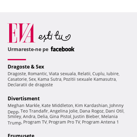
Urmareste-ne pe
Dragoste & Sex
Dragoste
Romantic
Viata sexuala
Relatii
Cuplu
Iubire
,
,
,
,
,
,
Casatorie
Sex
Kama Sutra
Pozitii sexuale Kamasutra
,
,
,
,
Declaratii de dragoste
Divertisment
Meghan Markle
Kate Middleton
Kim Kardashian
Johnny
,
,
,
Teo Trandafir
Angelina Jolie
Dana Rogoz
Dani Otil
Depp
,
,
,
,
,
Smiley
Andra
Delia
Gina Pistol
Justin Bieber
Melania
,
,
,
,
,
Program TV
Program Pro TV
Program Antena 1
Trump
,
,
,
Frumuseţe