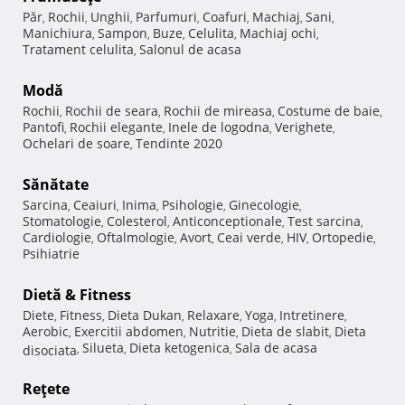
Păr
Rochii
Unghii
Parfumuri
Coafuri
Machiaj
Sani
,
,
,
,
,
,
,
Manichiura
Sampon
Buze
Celulita
Machiaj ochi
,
,
,
,
,
Tratament celulita
Salonul de acasa
,
Modă
Rochii
Rochii de seara
Rochii de mireasa
Costume de baie
,
,
,
,
Pantofi
Rochii elegante
Inele de logodna
Verighete
,
,
,
,
Ochelari de soare
Tendinte 2020
,
Sănătate
Sarcina
Ceaiuri
Inima
Psihologie
Ginecologie
,
,
,
,
,
Stomatologie
Colesterol
Anticonceptionale
Test sarcina
,
,
,
,
Cardiologie
Oftalmologie
Avort
Ceai verde
HIV
Ortopedie
,
,
,
,
,
,
Psihiatrie
Dietă & Fitness
Diete
Fitness
Dieta Dukan
Relaxare
Yoga
Intretinere
,
,
,
,
,
,
Aerobic
Exercitii abdomen
Nutritie
Dieta de slabit
Dieta
,
,
,
,
Silueta
Dieta ketogenica
Sala de acasa
disociata
,
,
,
Reţete