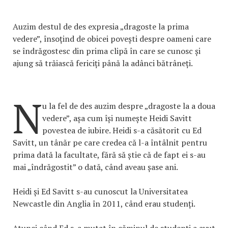
Auzim destul de des expresia „dragoste la prima
vedere”, însoțind de obicei povești despre oameni care
se îndrăgostesc din prima clipă în care se cunosc și
ajung să trăiască fericiți până la adânci bătrâneți.
N
u la fel de des auzim despre „dragoste la a doua
vedere”, așa cum își numește Heidi Savitt
povestea de iubire. Heidi s-a căsătorit cu Ed
Savitt, un tânăr pe care credea că l-a întâlnit pentru
prima dată la facultate, fără să știe că de fapt ei s-au
mai „îndrăgostit” o dată, când aveau șase ani.
Heidi și Ed Savitt s-au cunoscut la Universitatea
Newcastle din Anglia în 2011, când erau studenți.
Atunci când Ed s-a mutat în căminul de studenți a avut