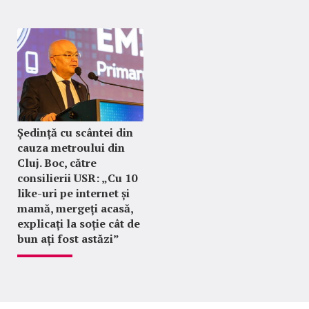
Ședință cu scântei din
cauza metroului din
Cluj. Boc, către
consilierii USR: „Cu 10
like-uri pe internet și
mamă, mergeți acasă,
explicați la soție cât de
bun ați fost astăzi”