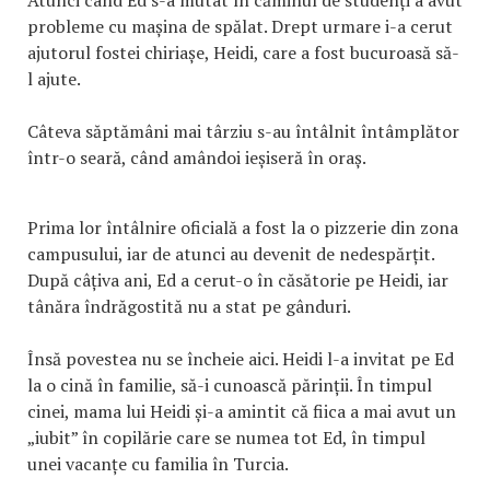
probleme cu mașina de spălat. Drept urmare i-a cerut
ajutorul fostei chiriașe, Heidi, care a fost bucuroasă să-
l ajute.
Câteva săptămâni mai târziu s-au întâlnit întâmplător
într-o seară, când amândoi ieșiseră în oraș.
Prima lor întâlnire oficială a fost la o pizzerie din zona
campusului, iar de atunci au devenit de nedespărțit.
După câțiva ani, Ed a cerut-o în căsătorie pe Heidi, iar
tânăra îndrăgostită nu a stat pe gânduri.
Însă povestea nu se încheie aici. Heidi l-a invitat pe Ed
la o cină în familie, să-i cunoască părinții. În timpul
cinei, mama lui Heidi și-a amintit că fiica a mai avut un
„iubit” în copilărie care se numea tot Ed, în timpul
unei vacanțe cu familia în Turcia.