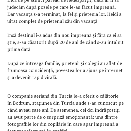
judecăm după pozele pe care le-au făcut împreună.
Dar vacanța s-a terminat, la fel și prietenia lor. Heidi a
uitat complet de prietenul său din vacanță.
Însă destinul i-a adus din nou împreună și fără ca ei să
știe, s-au căsătorit după 20 de ani de când s-au întâlnit
prima dată.
După ce întreaga familie, prietenii și colegii au aflat de
frumoasa coincidență, povestea lor a ajuns pe internet
și a devenit rapid virală.
O companie aeriană din Turcia le-a oferit o călătorie
în Bodrum, stațiunea din Turcia unde s-au cunoscut pe
când aveau șase ani. De asemenea, cei doi îndrăgostiți
au avut parte de o surpriză emoționantă: una dintre
fotografiile lor din copilărie în care apar împreună a
fost transformată în graffiti.