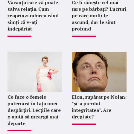
Vacanța care vă poate
Ce îi rănește cel mai
salva relația. Cum
tare pe bărbați? Lucruri
reaprinzi iubirea când
pe care mulți le
simți că v-ați
ascund, dar le simt
îndepărtat
profund
Ce face o femeie
Elon, supărat pe Nolan:
puternică în fața unei
"şi-a pierdut
despărțiri. Lecțiile care
integritatea". Are
o ajută să meargă mai
dreptate?
departe