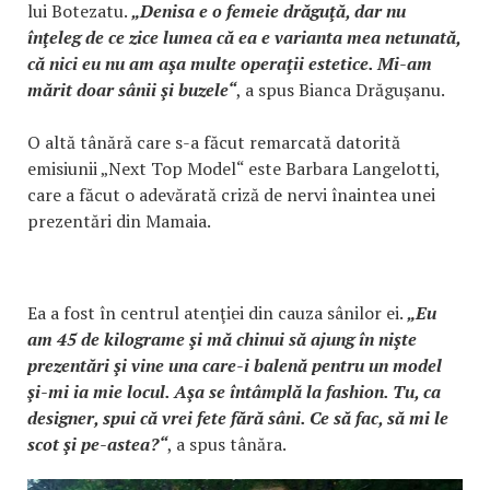
lui Botezatu.
„Denisa e o femeie drăguţă, dar nu
înţeleg de ce zice lumea că ea e varianta mea netunată,
că nici eu nu am aşa multe operaţii estetice. Mi-am
mărit doar sânii şi buzele“
, a spus Bianca Drăguşanu.
O altă tânără care s-a făcut remarcată datorită
emisiunii „Next Top Model“ este Barbara Langelotti,
care a făcut o adevărată criză de nervi înaintea unei
prezentări din Mamaia.
Ea a fost în centrul atenţiei din cauza sânilor ei.
„Eu
am 45 de kilograme şi mă chinui să ajung în nişte
prezentări şi vine una care-i balenă pentru un model
şi-mi ia mie locul. Aşa se întâmplă la fashion. Tu, ca
designer, spui că vrei fete fără sâni. Ce să fac, să mi le
scot şi pe-astea?“
, a spus tânăra.