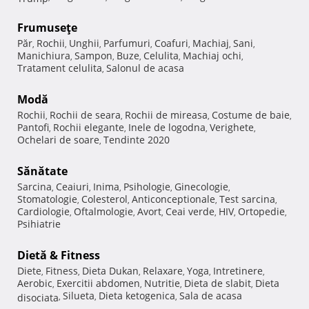
Frumuseţe
Păr
Rochii
Unghii
Parfumuri
Coafuri
Machiaj
Sani
,
,
,
,
,
,
,
Manichiura
Sampon
Buze
Celulita
Machiaj ochi
,
,
,
,
,
Tratament celulita
Salonul de acasa
,
Modă
Rochii
Rochii de seara
Rochii de mireasa
Costume de baie
,
,
,
,
Pantofi
Rochii elegante
Inele de logodna
Verighete
,
,
,
,
Ochelari de soare
Tendinte 2020
,
Sănătate
Sarcina
Ceaiuri
Inima
Psihologie
Ginecologie
,
,
,
,
,
Stomatologie
Colesterol
Anticonceptionale
Test sarcina
,
,
,
,
Cardiologie
Oftalmologie
Avort
Ceai verde
HIV
Ortopedie
,
,
,
,
,
,
Psihiatrie
Dietă & Fitness
Diete
Fitness
Dieta Dukan
Relaxare
Yoga
Intretinere
,
,
,
,
,
,
Aerobic
Exercitii abdomen
Nutritie
Dieta de slabit
Dieta
,
,
,
,
Silueta
Dieta ketogenica
Sala de acasa
disociata
,
,
,