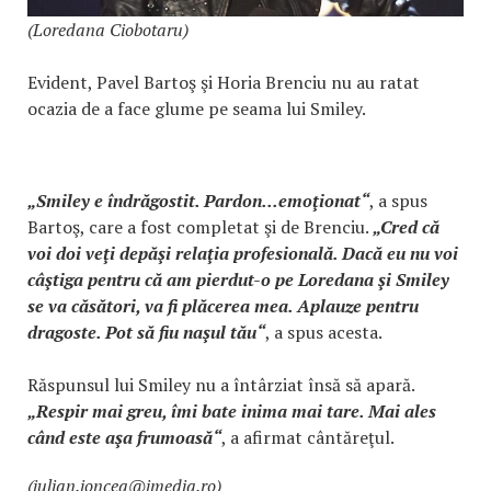
(Loredana Ciobotaru)
Evident, Pavel Bartoş şi Horia Brenciu nu au ratat
ocazia de a face glume pe seama lui Smiley.
„Smiley e îndrăgostit. Pardon...emoţionat“
, a spus
Bartoş, care a fost completat şi de Brenciu.
„Cred că
voi doi veţi depăşi relaţia profesională. Dacă eu nu voi
câştiga pentru că am pierdut-o pe Loredana şi Smiley
se va căsători, va fi plăcerea mea. Aplauze pentru
dragoste. Pot să fiu naşul tău“
, a spus acesta.
Răspunsul lui Smiley nu a întârziat însă să apară.
„Respir mai greu, îmi bate inima mai tare. Mai ales
când este aşa frumoasă“
, a afirmat cântăreţul.
(iulian.ioncea@imedia.ro)