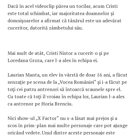
Dacă în acel videoclip părea un tocilar, acum Cristi
este total schimbat, iar majoritatea doamnelor şi
domnişoarelor a afirmat că tânărul este un adevărat
cuceritor, datorită zâmbetului său.
Mai mult de atât, Cristi Nistor a cucerit-o şi pe
Loredana Groza, care l-a ales în echipa ei.
Laurian Manta, un elev în vârstă de doar 16 ani, a făcut
senzaţie pe scena de la „Vocea României“ şi i-a făcut pe
toţi cei patru antrenori să întoarcă scaunele spre el.
Cu toate că toţi îl vroiau în echipa lor, Laurian l-a ales
ca antrenor pe Horia Brenciu.
Nici show-ul „X Factor“ nu s-a lăsat mai prejos şi a
scos în prim-plan mai multe personaje care pot ajunge
oricând vedete. Unul dintre aceste personaje este