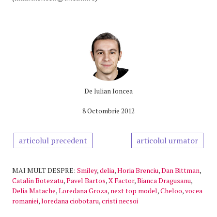
De
Iulian Ioncea
8 Octombrie 2012
articolul precedent
articolul urmator
MAI MULT DESPRE:
Smiley
,
delia
,
Horia Brenciu
,
Dan Bittman
,
Catalin Botezatu
,
Pavel Bartos
,
X Factor
,
Bianca Dragusanu
,
Delia Matache
,
Loredana Groza
,
next top model
,
Cheloo
,
vocea
romaniei
,
loredana ciobotaru
,
cristi necsoi