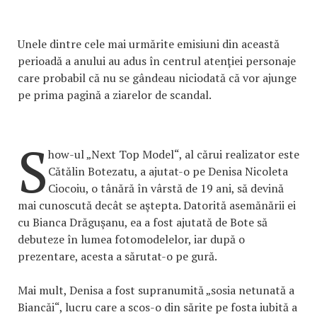
Unele dintre cele mai urmărite emisiuni din această
perioadă a anului au adus în centrul atenţiei personaje
care probabil că nu se gândeau niciodată că vor ajunge
pe prima pagină a ziarelor de scandal.
S
how-ul „Next Top Model“, al cărui realizator este
Cătălin Botezatu, a ajutat-o pe Denisa Nicoleta
Ciocoiu, o tânără în vârstă de 19 ani, să devină
mai cunoscută decât se aştepta. Datorită asemănării ei
cu Bianca Drăguşanu, ea a fost ajutată de Bote să
debuteze în lumea fotomodelelor, iar după o
prezentare, acesta a sărutat-o pe gură.
Mai mult, Denisa a fost supranumită „sosia netunată a
Biancăi“, lucru care a scos-o din sărite pe fosta iubită a