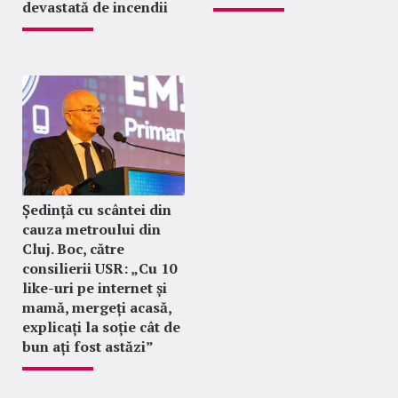
devastată de incendii
Ședință cu scântei din
cauza metroului din
Cluj. Boc, către
consilierii USR: „Cu 10
like-uri pe internet și
mamă, mergeți acasă,
explicați la soție cât de
bun ați fost astăzi”