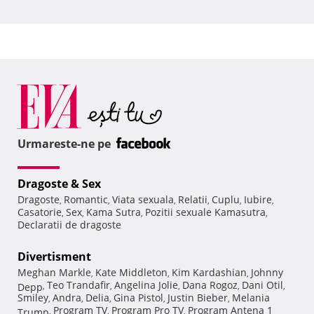
Urmareste-ne pe
Dragoste & Sex
Dragoste
Romantic
Viata sexuala
Relatii
Cuplu
Iubire
,
,
,
,
,
,
Casatorie
Sex
Kama Sutra
Pozitii sexuale Kamasutra
,
,
,
,
Declaratii de dragoste
Divertisment
Meghan Markle
Kate Middleton
Kim Kardashian
Johnny
,
,
,
Teo Trandafir
Angelina Jolie
Dana Rogoz
Dani Otil
Depp
,
,
,
,
,
Smiley
Andra
Delia
Gina Pistol
Justin Bieber
Melania
,
,
,
,
,
Program TV
Program Pro TV
Program Antena 1
Trump
,
,
,