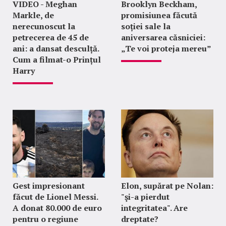
VIDEO - Meghan
Brooklyn Beckham,
Markle, de
promisiunea făcută
nerecunoscut la
soției sale la
petrecerea de 45 de
aniversarea căsniciei:
ani: a dansat desculță.
„Te voi proteja mereu”
Cum a filmat-o Prințul
Harry
Gest impresionant
Elon, supărat pe Nolan:
făcut de Lionel Messi.
"şi-a pierdut
A donat 80.000 de euro
integritatea". Are
pentru o regiune
dreptate?