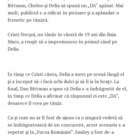
Bittman, Cheloo şi Delia să spună un „DA“ apăsat. Mai
mult, publicul s-a ridicat în picioare şi a aplaudat-o
frenetic pe tânără.
Cristi Necşoi, un tânăr în vârstă de 19 ani din Baia
Mare, a reuşit să o impresioneze în primul rând pe
Delia.
În timp ce Cristi cânta, Delia a mers pe scenă lângă el
şi a început să-i facă ochi dulci şi să îl ia în braţe. La
final, Dan Bittman a spus că Delia s-a îndrăgostit de el,
în timp ce Delia a afirmat că răspunsul ei este „DA“,
deoarece îl vrea pe tânăr.
Ca şi cum nu ar fi fost de ajuns ca o singură vedetă să
se îndrăgostească de un concurent, acest scenariu s-a
repetat şi la „Vocea României“. Smiley a fost de-a