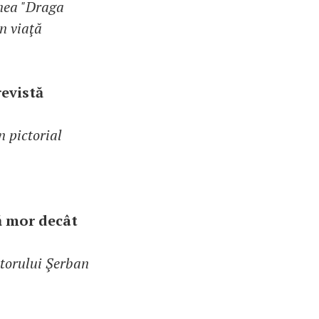
unea "Draga
n viaţă
evistă
n pictorial
ă mor decât
ctorului Şerban