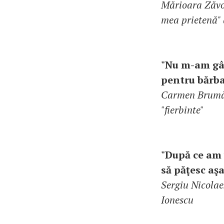
Mărioara Zăvor
mea prietenă" 
"Nu m-am gân
pentru bărba
Carmen Brumă a
"fierbinte"
"După ce am 
să păţesc aşa
Sergiu Nicolae
Ionescu