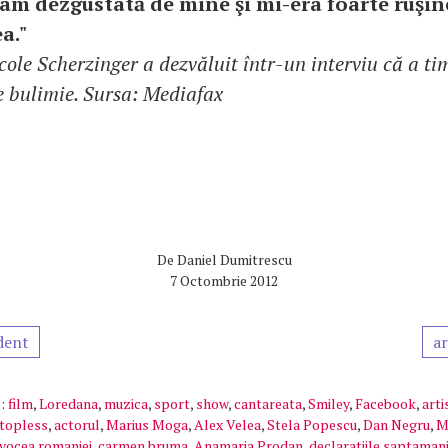
am dezgustată de mine şi mi-era foarte ruşin
a."
ole Scherzinger a dezvăluit într-un interviu că a ti
e bulimie. Sursa: Mediafax
De
Daniel Dumitrescu
7 Octombrie 2012
dent
ar
:
film
,
Loredana
,
muzica
,
sport
,
show
,
cantareata
,
Smiley
,
Facebook
,
arti
topless
,
actorul
,
Marius Moga
,
Alex Velea
,
Stela Popescu
,
Dan Negru
,
M
vocea romaniei
,
carmen bruma
,
Anamaria Prodan
,
declaratiile saptamani