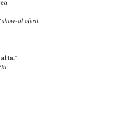
nea
 show-ul oferit
alta."
ţiu