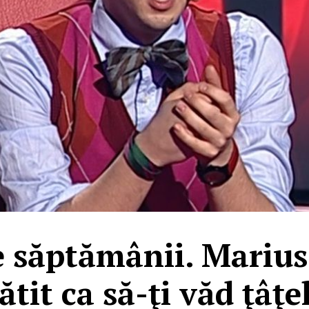
le săptămânii. Mariu
ătit ca să-ţi văd ţâţe