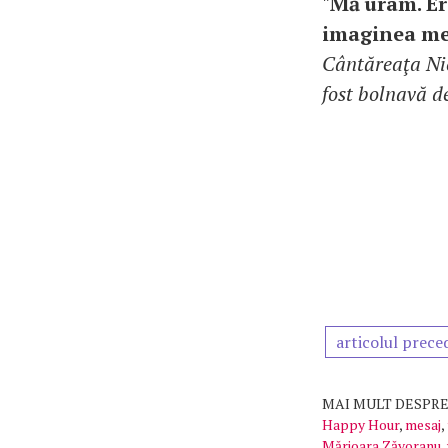
"Mă uram. Er
imaginea me
Cântăreaţa Nic
fost bolnavă d
articolul prece
MAI MULT DESPRE
Happy Hour
,
mesaj
,
Mărioara Zăvoranu
,