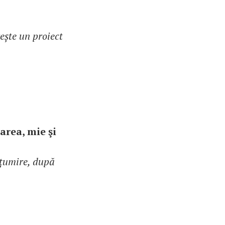
ește un proiect
area, mie şi
lțumire, după