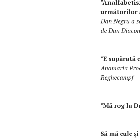
"Analfabetis
următorilor 
Dan Negru a sc
de Dan Diacone
"E supărată c
Anamaria Proda
Reghecampf
"Mă rog la 
Să mă culc şi