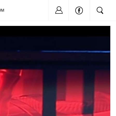
Nu ai cont?
Inregistreaza-
UM