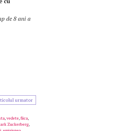
e cu
mp de 8 ani a
ticolul urmator
sta
,
vedete
,
fiica
,
ark Zuckerberg
,
i
,
emisiunea
,