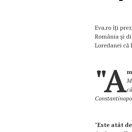
Eva.ro îţi pre
România şi di
Loredanei că 
"A
m 
Ma
că
Constantinopol
"Este atât d