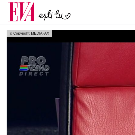
și 60 de ani. De ce te t
Carieră
pe măsură ce înaintez
Actualitate
© Copyright: MEDIAFAX