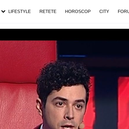
rezești mai des
Cât durează, cum te pregătești și cât
i în vârstă
de dureroasă este investigația
LIFESTYLE
RETETE
HOROSCOP
CITY
FOR