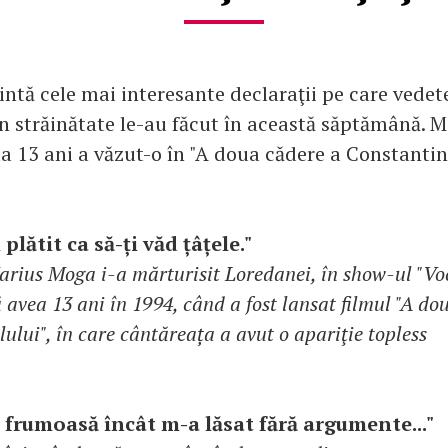
zintă cele mai interesante declaraţii pe care vedet
n străinătate le-au făcut în această săptămână. M
la 13 ani a văzut-o în "A doua cădere a Constantin
plătit ca să-ți văd țâțele."
rius Moga i-a mărturisit Loredanei, în show-ul "Vo
 avea 13 ani în 1994, când a fost lansat filmul "A do
ului", în care cântăreața a avut o apariţie topless
e frumoasă încât m-a lăsat fără argumente..."