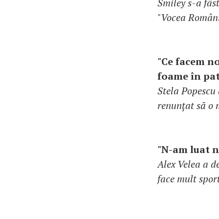
Smiley s-a fâs
"Vocea Români
"Ce facem no
foame în pat
Stela Popescu 
renunțat să o 
"N-am luat n
Alex Velea a d
face mult sport