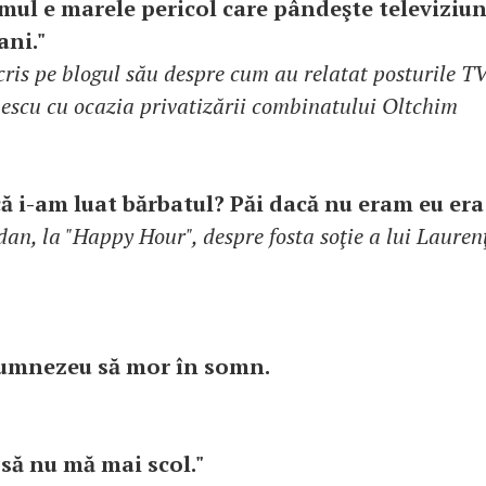
mul e marele pericol care pândeşte televiziu
ani."
ris pe blogul său despre cum au relatat posturile TV
scu cu ocazia privatizării combinatului Oltchim
ă i-am luat bărbatul? Păi dacă nu eram eu era 
n, la "Happy Hour", despre fosta soţie a lui Lauren
Dumnezeu să mor în somn.
 să nu mă mai scol."