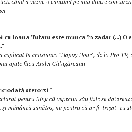
tâcit când a văzut-o cântând pe una dintre concuren
ei"
i cu Ioana Tufaru este munca în zadar (...) O 
."
a explicat în emisiunea "Happy Hour", de la Pro TV, 
mai ajute fiica Andei Călugăreanu
iciodată steroizi."
eclarat pentru Ring că aspectul său fizic se datoreaz
 şi mănâncă sănătos, nu pentru că ar fi "trişat" cu st