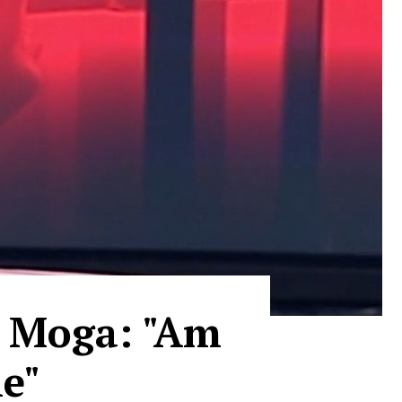
s Moga: "Am
le"