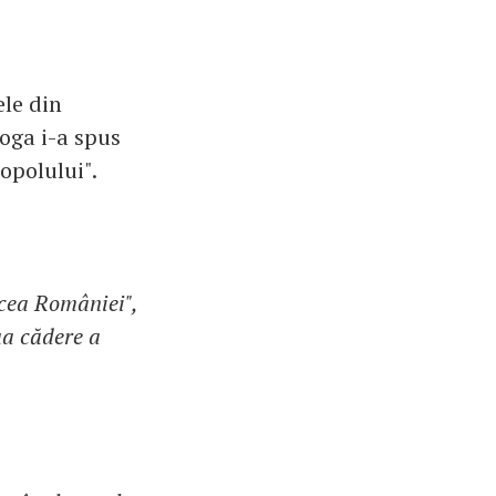
ele din
oga i-a spus
opolului".
cea României",
ua cădere a