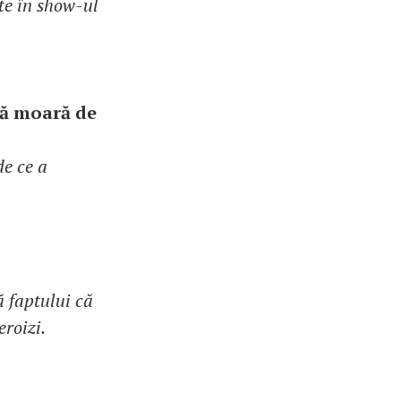
te în show-ul
să moară de
de ce a
ă faptului că
eroizi.