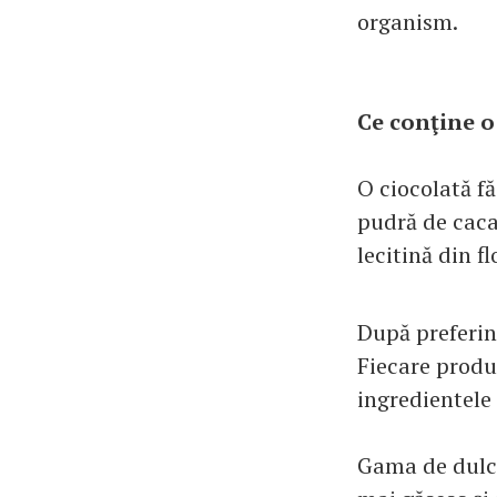
organism.
Ce conţine o
O ciocolată f
pudră de cacao
lecitină din f
După preferinţ
Fiecare produs
ingredientele 
Gama de dulciu