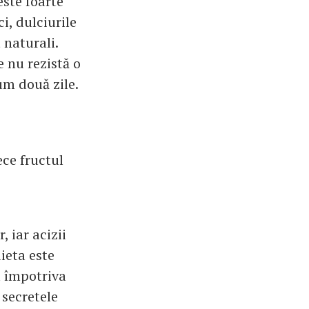
ste foarte
i, dulciurile
 naturali.
e nu rezistă o
um două zile.
ece fructul
 iar acizii
ieta este
l împotriva
 secretele