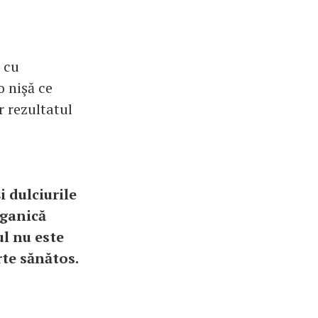
e cu
o nişă ce
r rezultatul
i dulciurile
rganică
ul nu este
rte sănătos.