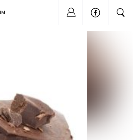
Nu ai cont?
Inregistreaza-
UM