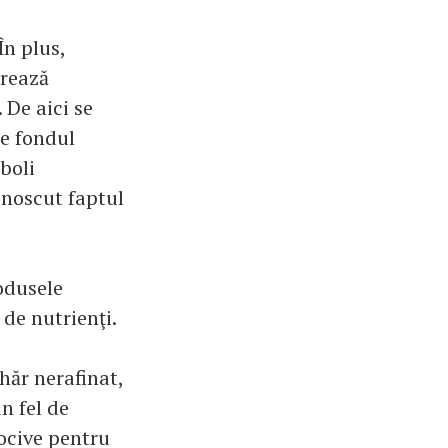
În plus,
erează
 De aici se
Pe fondul
boli
cunoscut faptul
rodusele
 de nutrienţi.
hăr nerafinat,
n fel de
nocive pentru