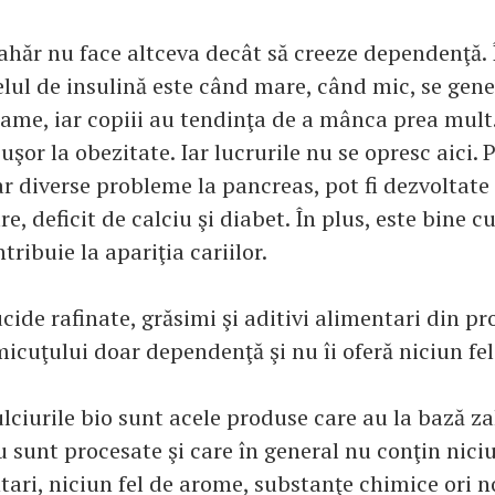
zahăr nu face altceva decât să creeze dependenţă. 
elul de insulină este când mare, când mic, se gen
oame, iar copiii au tendinţa de a mânca prea mult.
uşor la obezitate. Iar lucrurile nu se opresc aici. 
ar diverse probleme la pancreas, pot fi dezvoltate 
e, deficit de calciu şi diabet. În plus, este bine 
tribuie la apariţia cariilor.
cide rafinate, grăsimi şi aditivi alimentari din p
icuţului doar dependenţă şi nu îi oferă niciun fel
lciurile bio sunt acele produse care au la bază za
u sunt procesate şi care în general nu conţin niciu
tari, niciun fel de arome, substanţe chimice ori 