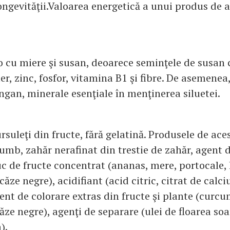
 longevităţii.Valoarea energetică a unui produs de 
 cu miere şi susan, deoarece seminţele de susan c
er, zinc, fosfor, vitamina B1 şi fibre. De asemenea
gan, minerale esenţiale în menţinerea siluetei.
ursuleţi din fructe, fără gelatină. Produsele de ace
umb, zahăr nerafinat din trestie de zahăr, agent d
uc de fructe concentrat (ananas, mere, portocale,
ăze negre), acidifiant (acid citric, citrat de calc
ent de colorare extras din fructe şi plante (curcu
ăze negre), agenţi de separare (ulei de floarea soa
).