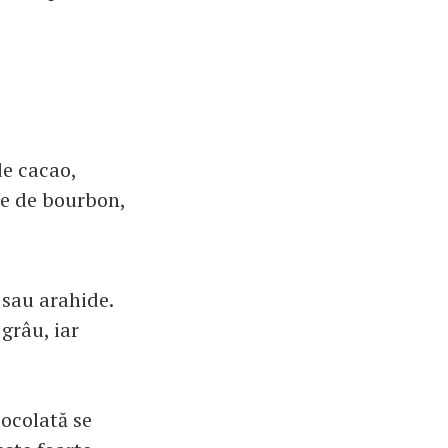
de cacao,
lie de bourbon,
 sau arahide.
grâu, iar
iocolată se