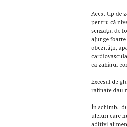
Acest tip de 
pentru că niv
senzaţia de f
ajunge foarte 
obezităţii, ap
cardiovascular
că zahărul con
Excesul de glu
rafinate dau m
În schimb, du
uleiuri care n
aditivi alimen