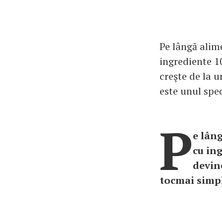
Pe lângă alime
ingrediente 10
creşte de la u
este unul spec
P
e lâng
cu in
devine
tocmai simpl