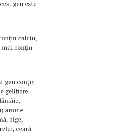
acest gen este
onţin calciu,
, mai conţin
st gen conţin
e gelifiere
 lămâie,
iu) arome
mă, alge,
relui, ceară