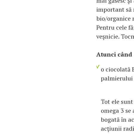
mai găsesc şi
important să 
bio/organice n
Pentru cele fă
veşnicie. Toc
Atunci când 
o ciocolată 
palmierului 
Tot ele sunt
omega 3 se a
bogată în ac
acţiunii radi