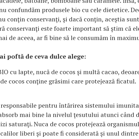
 acadele, batoane, bomboane sau caramele. Insă, e
nu confundăm produsele bio cu cele dietetice. Dec
u conţin conservanţi, şi dacă conţin, aceştia sunt
ră conservanţi este foarte important să ştim că el
mai de aceea, ar fi bine să le consumăm în maxim
ai poftă de ceva dulce alege:
BIO cu lapte, nucă de cocos şi multă cacao, deoar
de cocos conţine grăsimi care protejează ficatul.
 responsabile pentru întărirea sistemului imunitar,
bsorb mai bine la nivelul ţesutului atunci când d
izi saturaţi. Nuca de cocos protejează organismu
calilor liberi şi poate fi considerată şi unul dintre