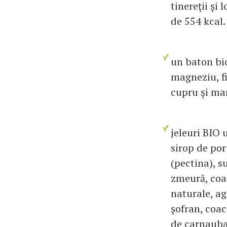
tinereţii şi
de 554 kcal.
un baton bio
magneziu, fi
cupru şi man
jeleuri BIO 
sirop de por
(pectina), s
zmeură, coac
naturale, ag
şofran, coac
de carnauba