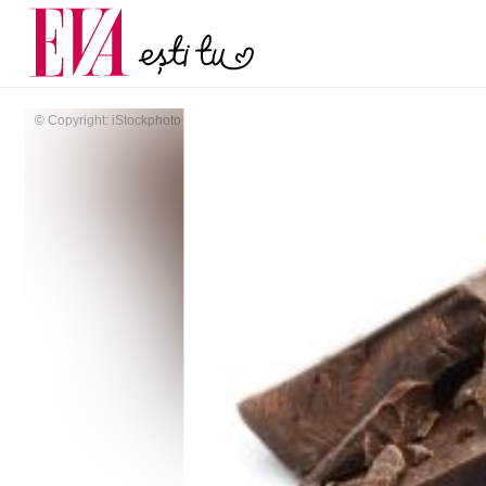
menopauză și când ar t
Carieră
la medic
Actualitate
© Copyright: iStockphoto