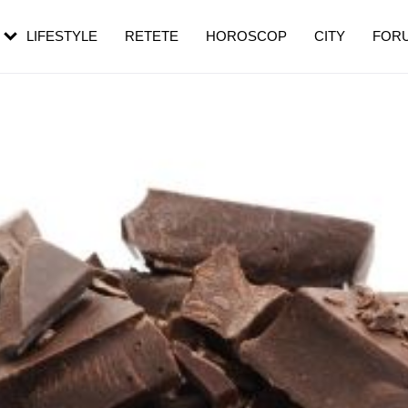
rebui să mergi
și 60 de ani. De ce te trezești mai des
pe măsură ce înaintezi în vârstă
LIFESTYLE
RETETE
HOROSCOP
CITY
FOR