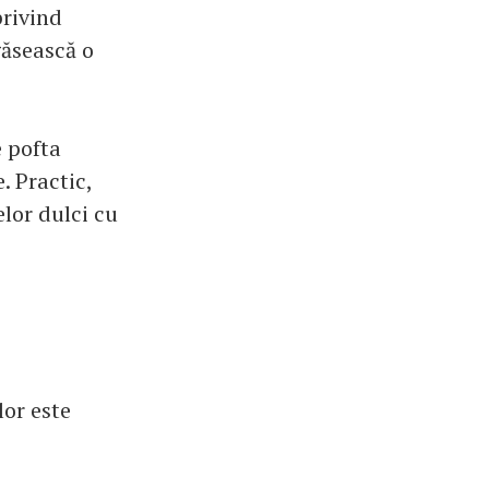
privind
găsească o
e pofta
. Practic,
elor dulci cu
lor este