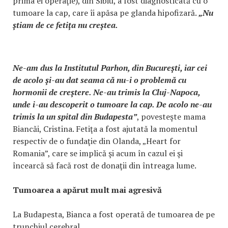
prima ei operaţie), din Sibiu, a fost diagnosticată cu o
tumoare la cap, care îi apăsa pe glanda hipofizară.
„Nu
ştiam de ce fetiţa nu creştea.
Ne-am dus la Institutul Parhon, din Bucureşti, iar cei
de acolo şi-au dat seama că nu-i o problemă cu
hormonii de creştere. Ne-au trimis la Cluj-Napoca,
unde i-au descoperit o tumoare la cap. De acolo ne-au
trimis la un spital din Budapesta”
, povesteşte mama
Biancăi, Cristina. Fetiţa a fost ajutată la momentul
respectiv de o fundaţie din Olanda, „Heart for
Romania”, care se implică şi acum în cazul ei şi
încearcă să facă rost de donaţii din întreaga lume.
Tumoarea a apărut mult mai agresivă
La Budapesta, Bianca a fost operată de tumoarea de pe
trunchiul cerebral.