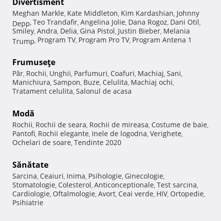
Divertisment
Meghan Markle
Kate Middleton
Kim Kardashian
Johnny
,
,
,
Teo Trandafir
Angelina Jolie
Dana Rogoz
Dani Otil
Depp
,
,
,
,
,
Smiley
Andra
Delia
Gina Pistol
Justin Bieber
Melania
,
,
,
,
,
Program TV
Program Pro TV
Program Antena 1
Trump
,
,
,
Frumuseţe
Păr
Rochii
Unghii
Parfumuri
Coafuri
Machiaj
Sani
,
,
,
,
,
,
,
Manichiura
Sampon
Buze
Celulita
Machiaj ochi
,
,
,
,
,
Tratament celulita
Salonul de acasa
,
Modă
Rochii
Rochii de seara
Rochii de mireasa
Costume de baie
,
,
,
,
Pantofi
Rochii elegante
Inele de logodna
Verighete
,
,
,
,
Ochelari de soare
Tendinte 2020
,
Sănătate
Sarcina
Ceaiuri
Inima
Psihologie
Ginecologie
,
,
,
,
,
Stomatologie
Colesterol
Anticonceptionale
Test sarcina
,
,
,
,
Cardiologie
Oftalmologie
Avort
Ceai verde
HIV
Ortopedie
,
,
,
,
,
,
Psihiatrie