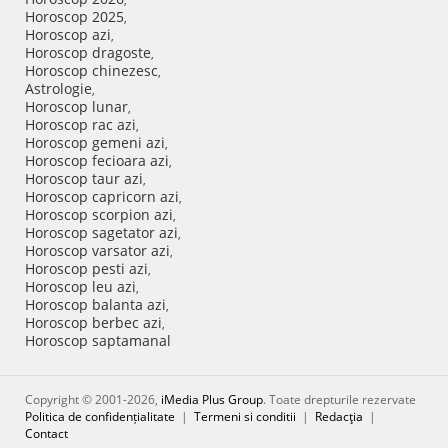
Horoscop 2025
,
Horoscop azi
,
Horoscop dragoste
,
Horoscop chinezesc
,
Astrologie
,
Horoscop lunar
,
Horoscop rac azi
,
Horoscop gemeni azi
,
Horoscop fecioara azi
,
Horoscop taur azi
,
Horoscop capricorn azi
,
Horoscop scorpion azi
,
Horoscop sagetator azi
,
Horoscop varsator azi
,
Horoscop pesti azi
,
Horoscop leu azi
,
Horoscop balanta azi
,
Horoscop berbec azi
,
Horoscop saptamanal
Copyright © 2001-2026,
iMedia Plus Group
. Toate drepturile rezervate
Politica de confidențialitate
|
Termeni si conditii
|
Redacţia
|
Contact