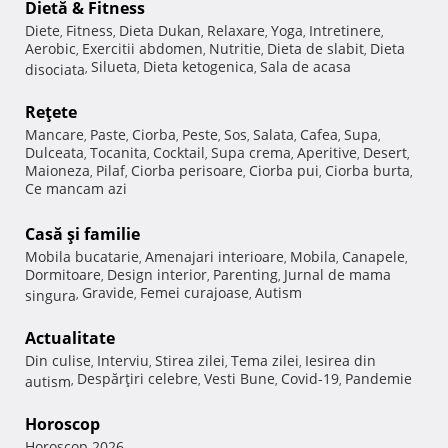
Dietă & Fitness
Diete
Fitness
Dieta Dukan
Relaxare
Yoga
Intretinere
,
,
,
,
,
,
Aerobic
Exercitii abdomen
Nutritie
Dieta de slabit
Dieta
,
,
,
,
Silueta
Dieta ketogenica
Sala de acasa
disociata
,
,
,
Reţete
Mancare
Paste
Ciorba
Peste
Sos
Salata
Cafea
Supa
,
,
,
,
,
,
,
,
Dulceata
Tocanita
Cocktail
Supa crema
Aperitive
Desert
,
,
,
,
,
,
Maioneza
Pilaf
Ciorba perisoare
Ciorba pui
Ciorba burta
,
,
,
,
,
Ce mancam azi
Casă şi familie
Mobila bucatarie
Amenajari interioare
Mobila
Canapele
,
,
,
,
Dormitoare
Design interior
Parenting
Jurnal de mama
,
,
,
Gravide
Femei curajoase
Autism
singura
,
,
,
Actualitate
Din culise
Interviu
Stirea zilei
Tema zilei
Iesirea din
,
,
,
,
Despărţiri celebre
Vesti Bune
Covid-19
Pandemie
autism
,
,
,
,
Horoscop
Horoscop 2026
,