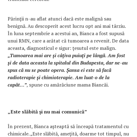
Părinţii n-au aflat atunci dacă este malignă sau
benignă. Au descoperit acest lucru opt ani mai târziu.
În luna septembrie a acestui an, Bianca a fost supusă
unui RMN, care a arătat că tumoarea a revenit. De data
aceasta, diagnosticul e sigur: ţesutul este malign.
„Tumoarea mai are şi câţiva puiuţi pe lângă. Am fost
şi de data aceasta la spitalul din Budapesta, dar ne-au
spus că nu se poate opera. Șansa ei este să facă
radioterapie şi chimioterapie. Am luat-o de la
capăt…”
, spune cu amărăciune mama Biancăi.
„Este slăbită şi nu mai comunică”
În prezent, Bianca aşteaptă să înceapă tratamentul cu
chimicale. „Este slăbită, ameţită, doarme tot timpul, nu