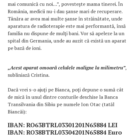
mai comunică cu noi…”, povesteşte mama tinerei. În
România, medicii nu-i dau şanse mari de recuperare.
Tânăra ar avea mai multe şanse în străinătate, unde
aparatura de radioterapie este mai performantă, însă
familia nu dispune de mulţi bani. Vor să apeleze la un
spital din Germania, unde au auzit că există un aparat
pe bază de ioni.
„Acest aparat omoară celulele maligne la milimetru”
,
subliniază Cristina.
Dacă vrei s-o ajuţi pe Bianca, poţi depune o sumă cât
de mică în unul dintre conturile deschise la Banca
Transilvania din Sibiu pe numele Ion Otac (tatăl
Biancăi):
IBAN: RO63BTRL03301201N65884 LEI
IBAN: RO38BTRL03304201N65884 Euro