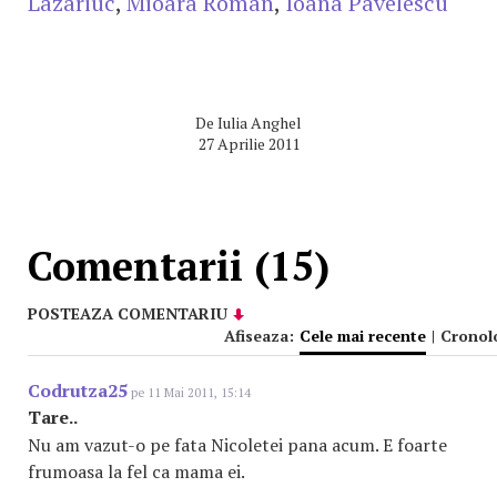
Lazariuc
,
Mioara Roman
,
Ioana Pavelescu
De
Iulia Anghel
27 Aprilie 2011
Comentarii (15)
POSTEAZA COMENTARIU
Afiseaza:
Cele mai recente
|
Cronol
Codrutza25
pe 11 Mai 2011, 15:14
Tare..
Nu am vazut-o pe fata Nicoletei pana acum. E foarte
frumoasa la fel ca mama ei.