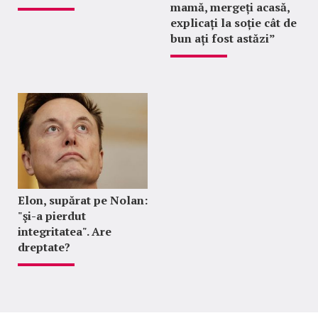
mamă, mergeți acasă,
explicați la soție cât de
bun ați fost astăzi”
Elon, supărat pe Nolan:
"şi-a pierdut
integritatea". Are
dreptate?