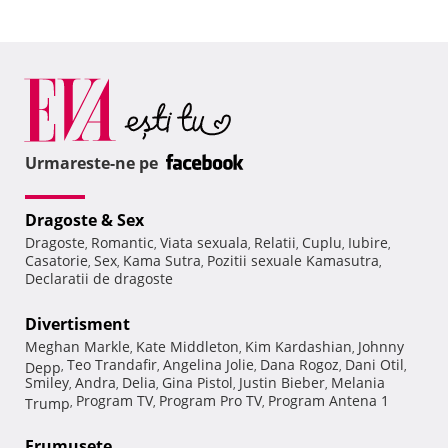
Urmareste-ne pe
Dragoste & Sex
Dragoste
Romantic
Viata sexuala
Relatii
Cuplu
Iubire
,
,
,
,
,
,
Casatorie
Sex
Kama Sutra
Pozitii sexuale Kamasutra
,
,
,
,
Declaratii de dragoste
Divertisment
Meghan Markle
Kate Middleton
Kim Kardashian
Johnny
,
,
,
Teo Trandafir
Angelina Jolie
Dana Rogoz
Dani Otil
Depp
,
,
,
,
,
Smiley
Andra
Delia
Gina Pistol
Justin Bieber
Melania
,
,
,
,
,
Program TV
Program Pro TV
Program Antena 1
Trump
,
,
,
Frumuseţe