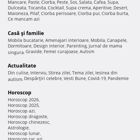
Mancare
Paste
Ciorba
Peste
Sos
Salata
Cafea
Supa
,
,
,
,
,
,
,
,
Dulceata
Tocanita
Cocktail
Supa crema
Aperitive
Desert
,
,
,
,
,
,
Maioneza
Pilaf
Ciorba perisoare
Ciorba pui
Ciorba burta
,
,
,
,
,
Ce mancam azi
Casă şi familie
Mobila bucatarie
Amenajari interioare
Mobila
Canapele
,
,
,
,
Dormitoare
Design interior
Parenting
Jurnal de mama
,
,
,
Gravide
Femei curajoase
Autism
singura
,
,
,
Actualitate
Din culise
Interviu
Stirea zilei
Tema zilei
Iesirea din
,
,
,
,
Despărţiri celebre
Vesti Bune
Covid-19
Pandemie
autism
,
,
,
,
Horoscop
Horoscop 2026
,
Horoscop 2025
,
Horoscop azi
,
Horoscop dragoste
,
Horoscop chinezesc
,
Astrologie
,
Horoscop lunar
,
Horoscop rac azi
,