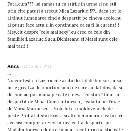
Fata,cum???...ai ramas tu cu stirile in urma si nu stii
prin cite paturi a trecut Mica Lazariuc!!??...daca tot le-
ai tinut lumanarea cind a despartit pe cineva acolo,nu
ai putut face asta si in continuare,ca sa fi la curent!!!
Mey,cit despre "cele mai sexy",eu cred ca cele din
familiile:Lazariuc,Sucu,Dichiseanu si Matei sunt cele
mai tari!!!!
Anca
pe 27 Apr 2011, 17:22
...
Nu contest ca Lazariucile arata destul de binisor , insa
mi-e greatza de oportunismul de care au dat dovada si
de cum au pus mana pe cate cineva ''cu stare".Una l-a
despartit de Mihai Constantinescu , cealalta pe Tiriac
de Maria Marinescu...Probabil ca moldovencele de
peste Prut atat stiu.Exista si alte nenumarate cazuri cu
aceeasi comportare:ex. fatuca ce l-a despartit pe
Madalin Ionescu dupa ce a mai trecut prin nu stiu cate