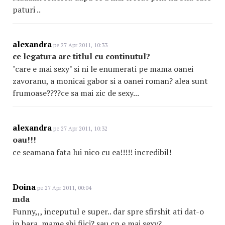
paturi ..
alexandra
pe 27 Apr 2011, 10:33
ce legatura are titlul cu continutul?
"care e mai sexy" si ni le enumerati pe mama oanei
zavoranu, a monicai gabor si a oanei roman? alea sunt
frumoase????ce sa mai zic de sexy...
alexandra
pe 27 Apr 2011, 10:32
oau!!!
ce seamana fata lui nico cu ea!!!!! incredibil!
Doina
pe 27 Apr 2011, 00:04
mda
Funny,,, inceputul e super.. dar spre sfirshit ati dat-o
in bara, mame shi fiici? sau cn e mai sexy?