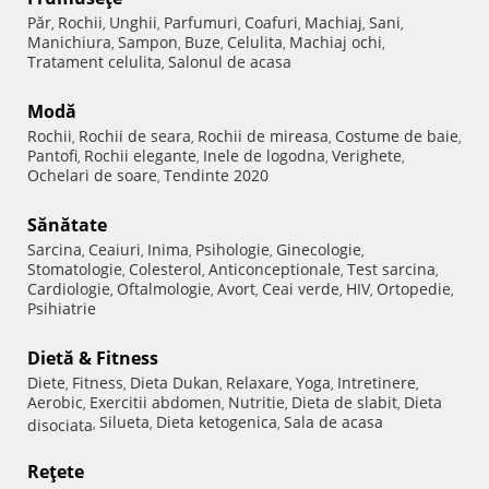
Păr
Rochii
Unghii
Parfumuri
Coafuri
Machiaj
Sani
,
,
,
,
,
,
,
Manichiura
Sampon
Buze
Celulita
Machiaj ochi
,
,
,
,
,
Tratament celulita
Salonul de acasa
,
Modă
Rochii
Rochii de seara
Rochii de mireasa
Costume de baie
,
,
,
,
Pantofi
Rochii elegante
Inele de logodna
Verighete
,
,
,
,
Ochelari de soare
Tendinte 2020
,
Sănătate
Sarcina
Ceaiuri
Inima
Psihologie
Ginecologie
,
,
,
,
,
Stomatologie
Colesterol
Anticonceptionale
Test sarcina
,
,
,
,
Cardiologie
Oftalmologie
Avort
Ceai verde
HIV
Ortopedie
,
,
,
,
,
,
Psihiatrie
Dietă & Fitness
Diete
Fitness
Dieta Dukan
Relaxare
Yoga
Intretinere
,
,
,
,
,
,
Aerobic
Exercitii abdomen
Nutritie
Dieta de slabit
Dieta
,
,
,
,
Silueta
Dieta ketogenica
Sala de acasa
disociata
,
,
,
Reţete