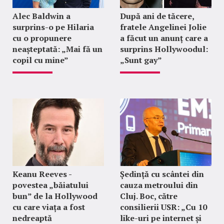
Alec Baldwin a
După ani de tăcere,
surprins-o pe Hilaria
fratele Angelinei Jolie
cu o propunere
a făcut un anunț care a
neașteptată: „Mai fă un
surprins Hollywoodul:
copil cu mine”
„Sunt gay”
Keanu Reeves -
Ședință cu scântei din
povestea „băiatului
cauza metroului din
bun” de la Hollywood
Cluj. Boc, către
cu care viața a fost
consilierii USR: „Cu 10
nedreaptă
like-uri pe internet și