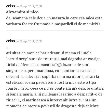
criss
pe 28 Apr 2011, 02:31
alexandra si nico
da, seamana cele doua, in masura in care cea mica este
varianta foarte frumoasa a nasparlicii ei de mamici:D
criss
pe 28 Apr 2011, 02:30
...
ati uitat de monica barladeanu si mama ei. unele
"cazuri sexy" sunt de tot rasul, mai degraba ar castiga
titlul de "femeia cu mustata":))) lazariucile sunt
singurele super amandoua, cu mentiunea ca fiica a
devenit cu adevarat superba in urma unor ajustari la
estetician. ioana pavelescu a fost si inca este o tipa
foarte misto, ceea ce nu se poate afirma despre uratica
si banala maria. a, si nu ileana lazariuc a despartit-o de
tiriac jr., ci marineasca a intervenit intre ei, intr-un
moment de racre a povestii de dragoste deja celebre.