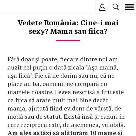
Inregistreaza
Vedete România: Cine-i mai
sexy? Mama sau fiica?
Fără doar şi poate, fiecare dintre noi am
auzit cel puţin o dată zicala "Aşa mamă,
aşa fiică". Fie că ne dorim sau nu, că ne
place au ba, oamenii ne compară cu
mamele noastre. Legea nescrisă a firii este
ca fiica să arate mult mai bine decât
mama, ajutată fiind evident de vârstă, de
modă sau de statut. Există însă şi cazuri în
care reciproca este, de asemenea, valabilă.
Am ales astăzi să alăturăm 10 mame şi