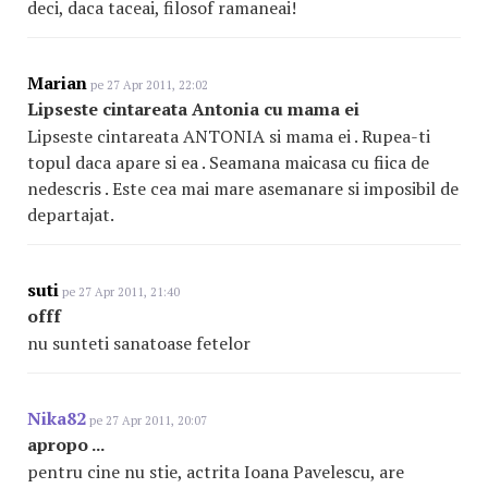
deci, daca taceai, filosof ramaneai!
Marian
pe 27 Apr 2011, 22:02
Lipseste cintareata Antonia cu mama ei
Lipseste cintareata ANTONIA si mama ei . Rupea-ti
topul daca apare si ea . Seamana maicasa cu fiica de
nedescris . Este cea mai mare asemanare si imposibil de
departajat.
suti
pe 27 Apr 2011, 21:40
offf
nu sunteti sanatoase fetelor
Nika82
pe 27 Apr 2011, 20:07
apropo ...
pentru cine nu stie, actrita Ioana Pavelescu, are