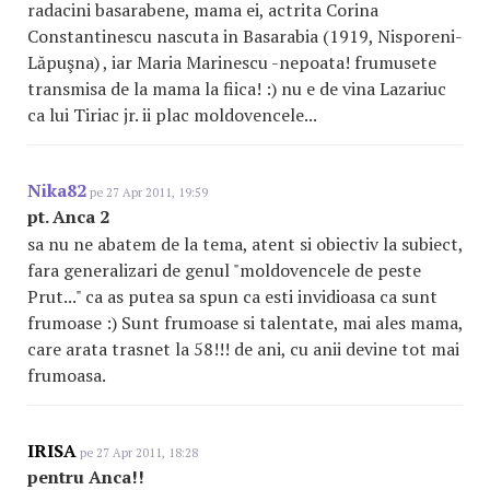
radacini basarabene, mama ei, actrita Corina
Constantinescu nascuta in Basarabia (1919, Nisporeni-
Lăpuşna) , iar Maria Marinescu -nepoata! frumusete
transmisa de la mama la fiica! :) nu e de vina Lazariuc
ca lui Tiriac jr. ii plac moldovencele...
Nika82
pe 27 Apr 2011, 19:59
pt. Anca 2
sa nu ne abatem de la tema, atent si obiectiv la subiect,
fara generalizari de genul "moldovencele de peste
Prut..." ca as putea sa spun ca esti invidioasa ca sunt
frumoase :) Sunt frumoase si talentate, mai ales mama,
care arata trasnet la 58!!! de ani, cu anii devine tot mai
frumoasa.
IRISA
pe 27 Apr 2011, 18:28
pentru Anca!!