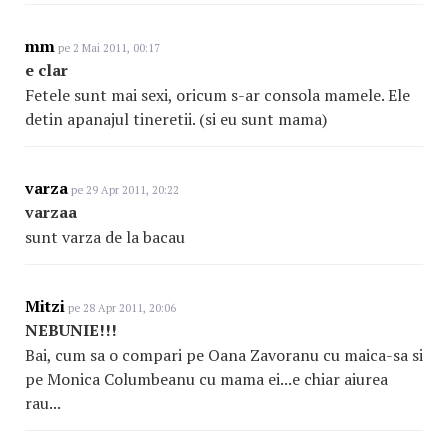
mm
pe 2 Mai 2011, 00:17
e clar
Fetele sunt mai sexi, oricum s-ar consola mamele. Ele
detin apanajul tineretii. (si eu sunt mama)
varza
pe 29 Apr 2011, 20:22
varzaa
sunt varza de la bacau
Mitzi
pe 28 Apr 2011, 20:06
NEBUNIE!!!
Bai, cum sa o compari pe Oana Zavoranu cu maica-sa si
pe Monica Columbeanu cu mama ei...e chiar aiurea
rau...