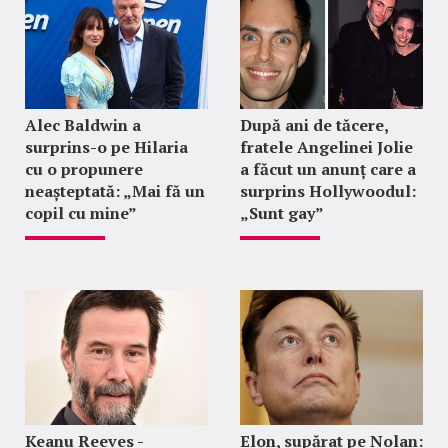
Alec Baldwin a
După ani de tăcere,
surprins-o pe Hilaria
fratele Angelinei Jolie
cu o propunere
a făcut un anunț care a
neașteptată: „Mai fă un
surprins Hollywoodul:
copil cu mine”
„Sunt gay”
Keanu Reeves -
Elon, supărat pe Nolan: