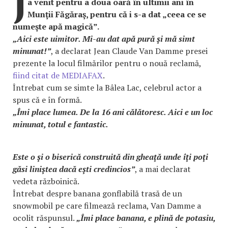
J
a venit pentru a doua oară în ultimii ani în
Munţii Făgăraş, pentru că i s-a dat „ceea ce se
numeşte apă magică”.
„Aici este uimitor. Mi-au dat apă pură şi mă simt
minunat!”
, a declarat Jean Claude Van Damme presei
prezente la locul filmărilor pentru o nouă reclamă,
fiind citat de MEDIAFAX
.
Întrebat cum se simte la Bâlea Lac, celebrul actor a
spus că e în formă.
„Îmi place lumea. De la 16 ani călătoresc. Aici e un loc
minunat, totul e fantastic.
Este o şi o biserică construită din gheaţă unde îţi poţi
găsi liniştea dacă eşti credincios”
, a mai declarat
vedeta războinică.
Întrebat despre banana gonflabilă trasă de un
snowmobil pe care filmează reclama, Van Damme a
ocolit răspunsul.
„Îmi place banana, e plină de potasiu,