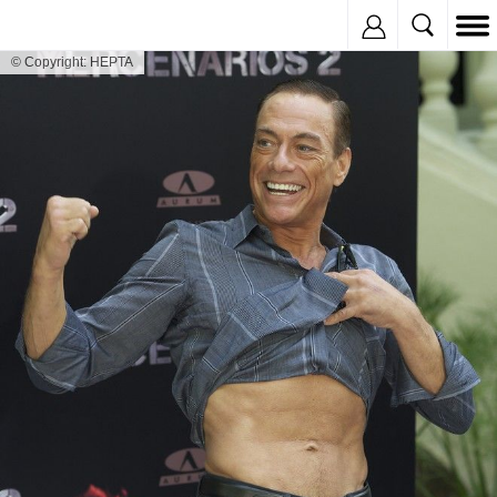
Inregistreaza
© Copyright: HEPTA