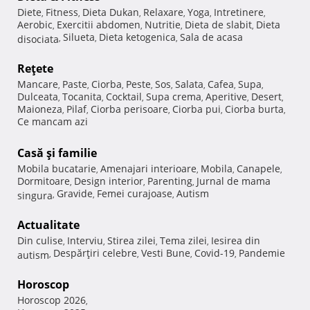
Diete
Fitness
Dieta Dukan
Relaxare
Yoga
Intretinere
,
,
,
,
,
,
Aerobic
Exercitii abdomen
Nutritie
Dieta de slabit
Dieta
,
,
,
,
Silueta
Dieta ketogenica
Sala de acasa
disociata
,
,
,
Reţete
Mancare
Paste
Ciorba
Peste
Sos
Salata
Cafea
Supa
,
,
,
,
,
,
,
,
Dulceata
Tocanita
Cocktail
Supa crema
Aperitive
Desert
,
,
,
,
,
,
Maioneza
Pilaf
Ciorba perisoare
Ciorba pui
Ciorba burta
,
,
,
,
,
Ce mancam azi
Casă şi familie
Mobila bucatarie
Amenajari interioare
Mobila
Canapele
,
,
,
,
Dormitoare
Design interior
Parenting
Jurnal de mama
,
,
,
Gravide
Femei curajoase
Autism
singura
,
,
,
Actualitate
Din culise
Interviu
Stirea zilei
Tema zilei
Iesirea din
,
,
,
,
Despărţiri celebre
Vesti Bune
Covid-19
Pandemie
autism
,
,
,
,
Horoscop
Horoscop 2026
,