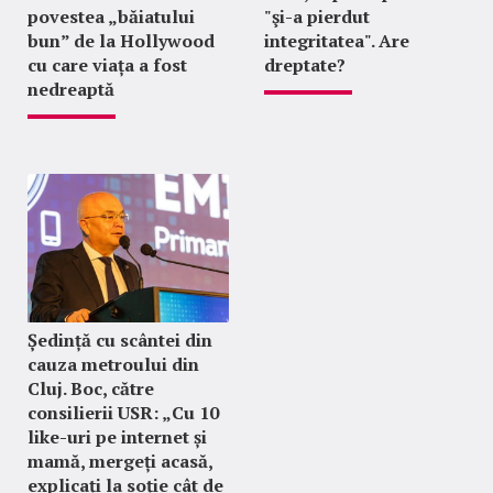
povestea „băiatului
"şi-a pierdut
bun” de la Hollywood
integritatea". Are
cu care viața a fost
dreptate?
nedreaptă
Ședință cu scântei din
cauza metroului din
Cluj. Boc, către
consilierii USR: „Cu 10
like-uri pe internet și
mamă, mergeți acasă,
explicați la soție cât de