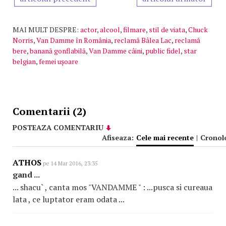
MAI MULT DESPRE:
actor
,
alcool
,
filmare
,
stil de viata
,
Chuck
Norris
,
Van Damme în România
,
reclamă Bâlea Lac
,
reclamă
bere
,
banană gonflabilă
,
Van Damme câini
,
public fidel
,
star
belgian
,
femei uşoare
Comentarii (2)
POSTEAZA COMENTARIU
Afiseaza:
Cele mai recente
|
Cronol
ATHOS
pe 14 Mar 2016, 23:35
gand ...
... shacu` , canta mos "VANDAMME " : ...pusca si cureaua
lata , ce luptator eram odata ...