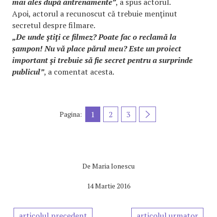
mai ales după antrenamente”
, a spus actorul.
Apoi, actorul a recunoscut că trebuie menţinut
secretul despre filmare.
„De unde ştiţi ce filmez? Poate fac o reclamă la
şampon! Nu vă place părul meu? Este un proiect
important şi trebuie să fie secret pentru a surprinde
publicul”
, a comentat acesta.
1
2
3
Pagina:
De
Maria Ionescu
14 Martie 2016
articolul precedent
articolul urmator