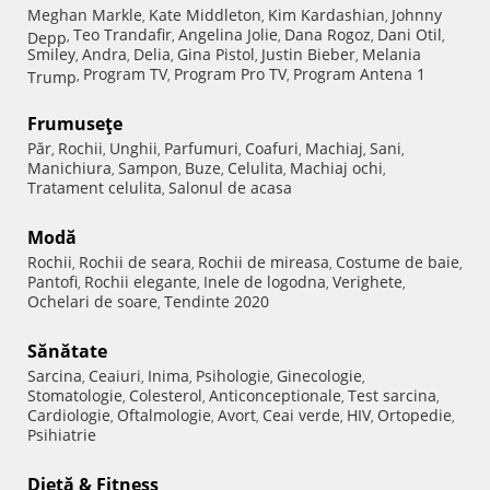
Meghan Markle
Kate Middleton
Kim Kardashian
Johnny
,
,
,
Teo Trandafir
Angelina Jolie
Dana Rogoz
Dani Otil
Depp
,
,
,
,
,
Smiley
Andra
Delia
Gina Pistol
Justin Bieber
Melania
,
,
,
,
,
Program TV
Program Pro TV
Program Antena 1
Trump
,
,
,
Frumuseţe
Păr
Rochii
Unghii
Parfumuri
Coafuri
Machiaj
Sani
,
,
,
,
,
,
,
Manichiura
Sampon
Buze
Celulita
Machiaj ochi
,
,
,
,
,
Tratament celulita
Salonul de acasa
,
Modă
Rochii
Rochii de seara
Rochii de mireasa
Costume de baie
,
,
,
,
Pantofi
Rochii elegante
Inele de logodna
Verighete
,
,
,
,
Ochelari de soare
Tendinte 2020
,
Sănătate
Sarcina
Ceaiuri
Inima
Psihologie
Ginecologie
,
,
,
,
,
Stomatologie
Colesterol
Anticonceptionale
Test sarcina
,
,
,
,
Cardiologie
Oftalmologie
Avort
Ceai verde
HIV
Ortopedie
,
,
,
,
,
,
Psihiatrie
Dietă & Fitness