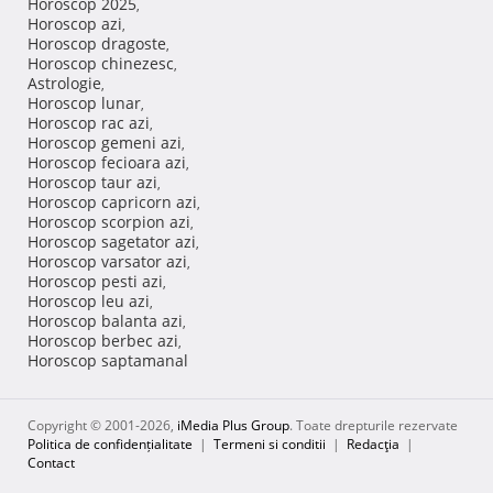
Horoscop 2025
,
Horoscop azi
,
Horoscop dragoste
,
Horoscop chinezesc
,
Astrologie
,
Horoscop lunar
,
Horoscop rac azi
,
Horoscop gemeni azi
,
Horoscop fecioara azi
,
Horoscop taur azi
,
Horoscop capricorn azi
,
Horoscop scorpion azi
,
Horoscop sagetator azi
,
Horoscop varsator azi
,
Horoscop pesti azi
,
Horoscop leu azi
,
Horoscop balanta azi
,
Horoscop berbec azi
,
Horoscop saptamanal
Copyright © 2001-2026,
iMedia Plus Group
. Toate drepturile rezervate
Politica de confidențialitate
|
Termeni si conditii
|
Redacţia
|
Contact