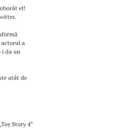
oborât el!
witter.
nsformă
 actorul a
-i da un
ste atât de
„Toy Story 4”