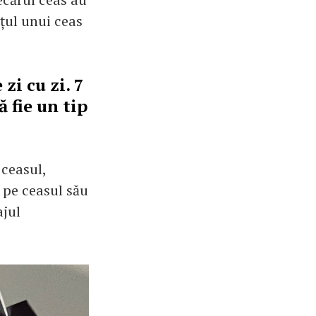
ețul unui ceas
zi cu zi. 7
 fie un tip
 ceasul,
 pe ceasul său
ajul