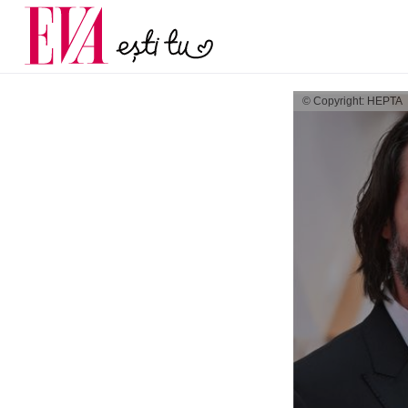
menopauză și când ar t
Carieră
la medic
Actualitate
© Copyright: HEPTA