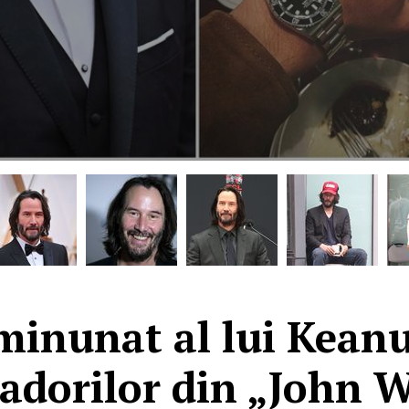
 minunat al lui Keanu
cadorilor din „John 