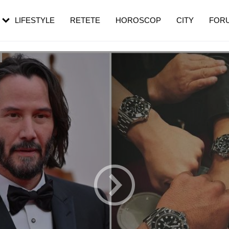
rebui să mergi
și 60 de ani. De ce te trezești mai des
pe măsură ce înaintezi în vârstă
LIFESTYLE
RETETE
HOROSCOP
CITY
FOR