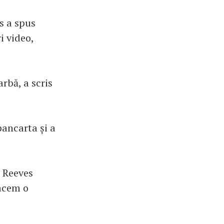
s a spus
i video,
rbă, a scris
pancarta și a
u Reeves
facem o