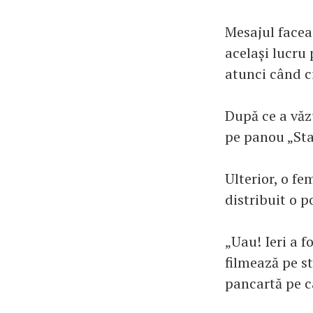
Mesajul facea
același lucru 
atunci când ci
După ce a văzu
pe panou „Stac
Ulterior, o fe
distribuit o 
„Uau! Ieri a f
filmează pe st
pancartă pe ca