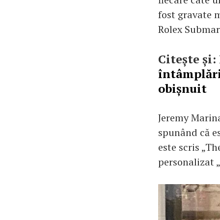
fost gravate m
Rolex Submari
Citește și:
întâmplări 
obișnuit
Jeremy Marina
spunând că es
este scris „Th
personalizat 