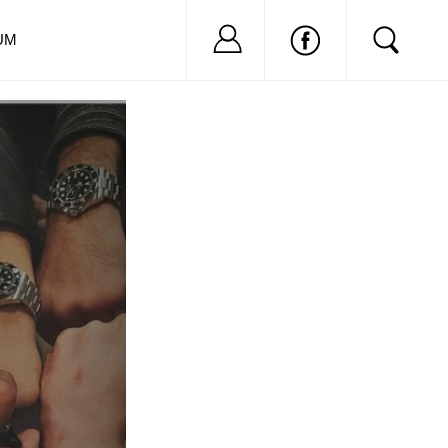
Nu ai cont?
Inregistreaza-
UM