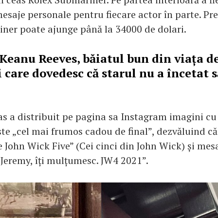
esaje personale pentru fiecare actor în parte. Pr
ner poate ajunge până la 34000 de dolari.
Keanu Reeves, băiatul bun din viața de 
care dovedesc că starul nu a încetat să
s a distribuit pe pagina sa Instagram imagini cu
te „cel mai frumos cadou de final”, dezvăluind că
e John Wick Five” (Cei cinci din John Wick) și mes
„Jeremy, îți mulțumesc. JW4 2021”.