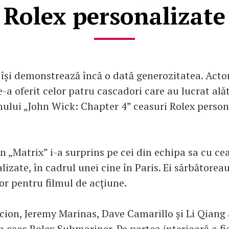
Rolex personalizate
își demonstrează încă o dată generozitatea. Actor
e-a oferit celor patru cascadori care au lucrat alăt
lmului „John Wick: Chapter 4” ceasuri Rolex person
in „Matrix” i-a surprins pe cei din echipa sa cu ce
lizate, în cadrul unei cine în Paris. Ei sărbătorea
lor pentru filmul de acțiune.
ion, Jeremy Marinas, Dave Camarillo și Li Qiang 
n ceas Rolex Submariner. Pe partea interioară a fi