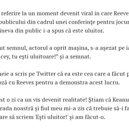
 referire la un moment devenit viral in care Reeve
publicului din cadrul unei conferințe pentru jocur
neva din public i-a spus că este uluitor.
t semnul, actorul a oprit mașina, s-a așezat pe ia
ey, tu ești uluitoare!” și a semnat.
meie a scris pe Twitter că ea este cea care a făcut 
poză cu Reeves pentru a demonstra acest lucru.
ost o zi ca un vis devenit realitate! Știam că Kean
rada noastră și fiul meu mi-a zis că trebuie să-i 
re să scriem 'Ești uluitor!' și am făcut-o.