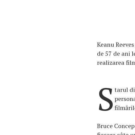
Keanu Reeves 
de 57 de ani l
realizarea fi
S
tarul d
persona
filmări
Bruce Concepc
fiecare câte u