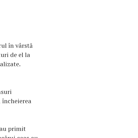
ul în vârstă
uri de el la
alizate.
asuri
u încheierea
au primit
ecărui ceas au