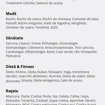
Tratament celulita
Salonul de acasa
,
Modă
Rochii
Rochii de seara
Rochii de mireasa
Costume de baie
,
,
,
,
Pantofi
Rochii elegante
Inele de logodna
Verighete
,
,
,
,
Ochelari de soare
Tendinte 2020
,
Sănătate
Sarcina
Ceaiuri
Inima
Psihologie
Ginecologie
,
,
,
,
,
Stomatologie
Colesterol
Anticonceptionale
Test sarcina
,
,
,
,
Cardiologie
Oftalmologie
Avort
Ceai verde
HIV
Ortopedie
,
,
,
,
,
,
Psihiatrie
Dietă & Fitness
Diete
Fitness
Dieta Dukan
Relaxare
Yoga
Intretinere
,
,
,
,
,
,
Aerobic
Exercitii abdomen
Nutritie
Dieta de slabit
Dieta
,
,
,
,
Silueta
Dieta ketogenica
Sala de acasa
disociata
,
,
,
Reţete
Mancare
Paste
Ciorba
Peste
Sos
Salata
Cafea
Supa
,
,
,
,
,
,
,
,
Dulceata
Tocanita
Cocktail
Supa crema
Aperitive
Desert
,
,
,
,
,
,
Maioneza
Pilaf
Ciorba perisoare
Ciorba pui
Ciorba burta
,
,
,
,
,