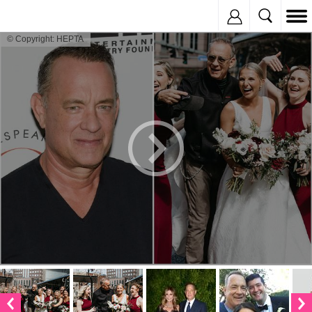
Inregistreaza
© Copyright: HEPTA