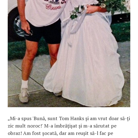
„Mi-a spus 'Bună, sunt Tom Hanks și am vrut doar să-ți
zic mult noroc!' M-a îmbrățișat și m-a sărutat pe
obraz! Am fost șocată, dar am reușit să-l fac pe