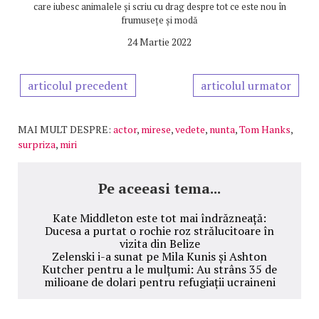
care iubesc animalele și scriu cu drag despre tot ce este nou în
frumusețe și modă
24 Martie 2022
articolul precedent
articolul urmator
MAI MULT DESPRE:
actor
,
mirese
,
vedete
,
nunta
,
Tom Hanks
,
surpriza
,
miri
Pe aceeasi tema...
Kate Middleton este tot mai îndrăzneață:
Ducesa a purtat o rochie roz strălucitoare în
vizita din Belize
Zelenski i-a sunat pe Mila Kunis și Ashton
Kutcher pentru a le mulțumi: Au strâns 35 de
milioane de dolari pentru refugiații ucraineni