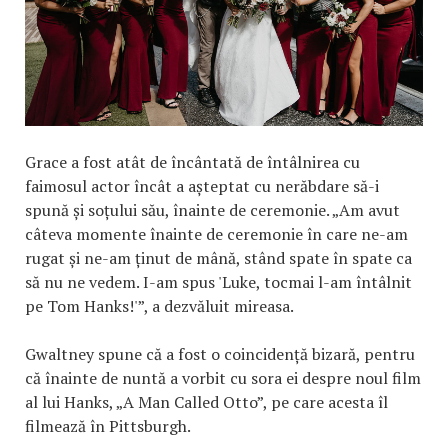
Grace a fost atât de încântată de întâlnirea cu
faimosul actor încât a așteptat cu nerăbdare să-i
spună și soțului său, înainte de ceremonie. „Am avut
câteva momente înainte de ceremonie în care ne-am
rugat și ne-am ținut de mână, stând spate în spate ca
să nu ne vedem. I-am spus 'Luke, tocmai l-am întâlnit
pe Tom Hanks!'”, a dezvăluit mireasa.
Gwaltney spune că a fost o coincidență bizară, pentru
că înainte de nuntă a vorbit cu sora ei despre noul film
al lui Hanks, „A Man Called Otto”, pe care acesta îl
filmează în Pittsburgh.