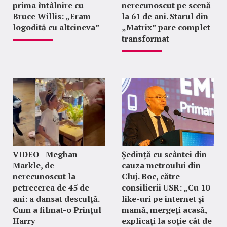
prima întâlnire cu
nerecunoscut pe scenă
Bruce Willis: „Eram
la 61 de ani. Starul din
logodită cu altcineva”
„Matrix” pare complet
transformat
VIDEO - Meghan
Ședință cu scântei din
Markle, de
cauza metroului din
nerecunoscut la
Cluj. Boc, către
petrecerea de 45 de
consilierii USR: „Cu 10
ani: a dansat desculță.
like-uri pe internet și
Cum a filmat-o Prințul
mamă, mergeți acasă,
Harry
explicați la soție cât de