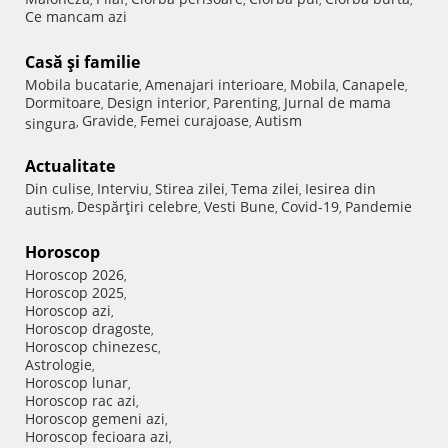
Ce mancam azi
Casă şi familie
Mobila bucatarie
Amenajari interioare
Mobila
Canapele
,
,
,
,
Dormitoare
Design interior
Parenting
Jurnal de mama
,
,
,
Gravide
Femei curajoase
Autism
singura
,
,
,
Actualitate
Din culise
Interviu
Stirea zilei
Tema zilei
Iesirea din
,
,
,
,
Despărţiri celebre
Vesti Bune
Covid-19
Pandemie
autism
,
,
,
,
Horoscop
Horoscop 2026
,
Horoscop 2025
,
Horoscop azi
,
Horoscop dragoste
,
Horoscop chinezesc
,
Astrologie
,
Horoscop lunar
,
Horoscop rac azi
,
Horoscop gemeni azi
,
Horoscop fecioara azi
,