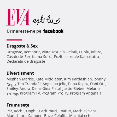
Urmareste-ne pe
Dragoste & Sex
Dragoste
Romantic
Viata sexuala
Relatii
Cuplu
Iubire
,
,
,
,
,
,
Casatorie
Sex
Kama Sutra
Pozitii sexuale Kamasutra
,
,
,
,
Declaratii de dragoste
Divertisment
Meghan Markle
Kate Middleton
Kim Kardashian
Johnny
,
,
,
Teo Trandafir
Angelina Jolie
Dana Rogoz
Dani Otil
Depp
,
,
,
,
,
Smiley
Andra
Delia
Gina Pistol
Justin Bieber
Melania
,
,
,
,
,
Program TV
Program Pro TV
Program Antena 1
Trump
,
,
,
Frumuseţe
Păr
Rochii
Unghii
Parfumuri
Coafuri
Machiaj
Sani
,
,
,
,
,
,
,
Manichiura
Sampon
Buze
Celulita
Machiaj ochi
,
,
,
,
,