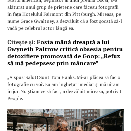
alăturat unui grup de prietene care făceau fotografii
în fața Hotelului Fairmont din Pittsburgh. Mireasa, pe
nume Grace Gwaltney, a dezvăluit că a fost șocată să-l
vadă pe celebrul actor lângă ea.
Citește și:
Fosta mână dreaptă a lui
Gwyneth Paltrow critică obsesia pentru
detoxifiere promovată de Goop: „Refuz
să mă pedepsesc prin mâncare”
„A spus 'Salut! Sunt Tom Hanks. Mi-ar plăcea să fac o
fotografie cu voi'. Eu am înghețat imediat și mă uitam
în jur. Nu știam ce să fac”, a dezvăluit mireasa, potrivit
People.