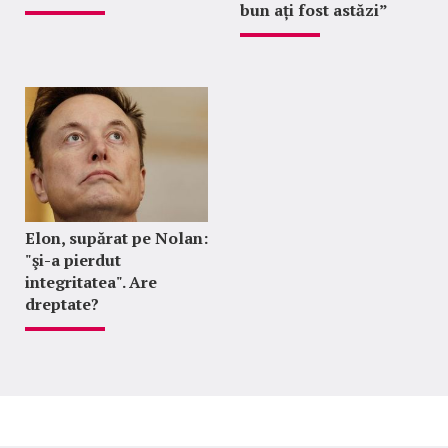
bun ați fost astăzi”
Elon, supărat pe Nolan:
"şi-a pierdut
integritatea". Are
dreptate?