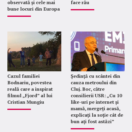
observată și cele mai
face rău
bune locuri din Europa
Cazul familiei
Ședință cu scântei din
Bodnariu, povestea
cauza metroului din
reală care a inspirat
Cluj. Boc, către
filmul „Fjord” al lui
consilierii USR: „Cu 10
Cristian Mungiu
like-uri pe internet și
mamă, mergeți acasă,
explicați la soție cât de
bun ați fost astăzi”