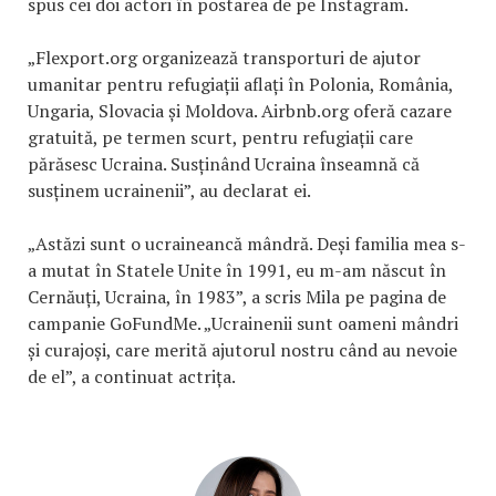
spus cei doi actori în postarea de pe Instagram.
„Flexport.org organizează transporturi de ajutor
umanitar pentru refugiații aflați în Polonia, România,
Ungaria, Slovacia și Moldova. Airbnb.org oferă cazare
gratuită, pe termen scurt, pentru refugiații care
părăsesc Ucraina. Susținând Ucraina înseamnă că
susținem ucrainenii”, au declarat ei.
„Astăzi sunt o ucraineancă mândră. Deși familia mea s-
a mutat în Statele Unite în 1991, eu m-am născut în
Cernăuți, Ucraina, în 1983”, a scris Mila pe pagina de
campanie GoFundMe. „Ucrainenii sunt oameni mândri
și curajoși, care merită ajutorul nostru când au nevoie
de el”, a continuat actrița.