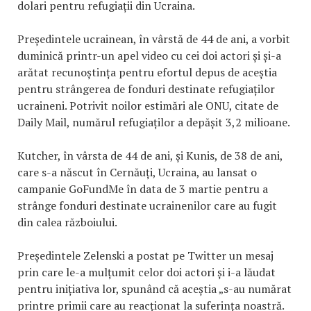
dolari pentru refugiații din Ucraina.
Președintele ucrainean, în vârstă de 44 de ani, a vorbit
duminică printr-un apel video cu cei doi actori și și-a
arătat recunoștința pentru efortul depus de aceștia
pentru strângerea de fonduri destinate refugiaților
ucraineni. Potrivit noilor estimări ale ONU, citate de
Daily Mail, numărul refugiaților a depășit 3,2 milioane.
Kutcher, în vârsta de 44 de ani, și Kunis, de 38 de ani,
care s-a născut în Cernăuți, Ucraina, au lansat o
campanie GoFundMe în data de 3 martie pentru a
strânge fonduri destinate ucrainenilor care au fugit
din calea războiului.
Președintele Zelenski a postat pe Twitter un mesaj
prin care le-a mulțumit celor doi actori și i-a lăudat
pentru inițiativa lor, spunând că aceștia „s-au numărat
printre primii care au reacționat la suferința noastră.