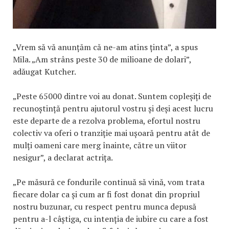
„Vrem să vă anunțăm că ne-am atins ținta”, a spus
Mila. „Am strâns peste 30 de milioane de dolari”,
adăugat Kutcher.
„Peste 65000 dintre voi au donat. Suntem copleșiți de
recunoștință pentru ajutorul vostru și deși acest lucru
este departe de a rezolva problema, efortul nostru
colectiv va oferi o tranziție mai ușoară pentru atât de
mulți oameni care merg înainte, către un viitor
nesigur”, a declarat actrița.
„Pe măsură ce fondurile continuă să vină, vom trata
fiecare dolar ca și cum ar fi fost donat din propriul
nostru buzunar, cu respect pentru munca depusă
pentru a-l câștiga, cu intenția de iubire cu care a fost