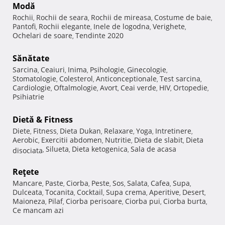
Modă
Rochii
Rochii de seara
Rochii de mireasa
Costume de baie
,
,
,
,
Pantofi
Rochii elegante
Inele de logodna
Verighete
,
,
,
,
Ochelari de soare
Tendinte 2020
,
Sănătate
Sarcina
Ceaiuri
Inima
Psihologie
Ginecologie
,
,
,
,
,
Stomatologie
Colesterol
Anticonceptionale
Test sarcina
,
,
,
,
Cardiologie
Oftalmologie
Avort
Ceai verde
HIV
Ortopedie
,
,
,
,
,
,
Psihiatrie
Dietă & Fitness
Diete
Fitness
Dieta Dukan
Relaxare
Yoga
Intretinere
,
,
,
,
,
,
Aerobic
Exercitii abdomen
Nutritie
Dieta de slabit
Dieta
,
,
,
,
Silueta
Dieta ketogenica
Sala de acasa
disociata
,
,
,
Reţete
Mancare
Paste
Ciorba
Peste
Sos
Salata
Cafea
Supa
,
,
,
,
,
,
,
,
Dulceata
Tocanita
Cocktail
Supa crema
Aperitive
Desert
,
,
,
,
,
,
Maioneza
Pilaf
Ciorba perisoare
Ciorba pui
Ciorba burta
,
,
,
,
,
Ce mancam azi