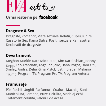
Urmareste-ne pe
Dragoste & Sex
Dragoste
Romantic
Viata sexuala
Relatii
Cuplu
Iubire
,
,
,
,
,
,
Casatorie
Sex
Kama Sutra
Pozitii sexuale Kamasutra
,
,
,
,
Declaratii de dragoste
Divertisment
Meghan Markle
Kate Middleton
Kim Kardashian
Johnny
,
,
,
Teo Trandafir
Angelina Jolie
Dana Rogoz
Dani Otil
Depp
,
,
,
,
,
Smiley
Andra
Delia
Gina Pistol
Justin Bieber
Melania
,
,
,
,
,
Program TV
Program Pro TV
Program Antena 1
Trump
,
,
,
Frumuseţe
Păr
Rochii
Unghii
Parfumuri
Coafuri
Machiaj
Sani
,
,
,
,
,
,
,
Manichiura
Sampon
Buze
Celulita
Machiaj ochi
,
,
,
,
,
Tratament celulita
Salonul de acasa
,