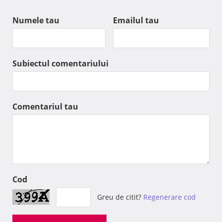
Numele tau
Emailul tau
Subiectul comentariului
Comentariul tau
Cod
Greu de citit?
Regenerare cod