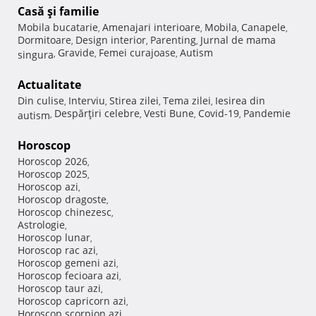
Casă şi familie
Mobila bucatarie
Amenajari interioare
Mobila
Canapele
,
,
,
,
Dormitoare
Design interior
Parenting
Jurnal de mama
,
,
,
Gravide
Femei curajoase
Autism
singura
,
,
,
Actualitate
Din culise
Interviu
Stirea zilei
Tema zilei
Iesirea din
,
,
,
,
Despărţiri celebre
Vesti Bune
Covid-19
Pandemie
autism
,
,
,
,
Horoscop
Horoscop 2026
,
Horoscop 2025
,
Horoscop azi
,
Horoscop dragoste
,
Horoscop chinezesc
,
Astrologie
,
Horoscop lunar
,
Horoscop rac azi
,
Horoscop gemeni azi
,
Horoscop fecioara azi
,
Horoscop taur azi
,
Horoscop capricorn azi
,
Horoscop scorpion azi
,