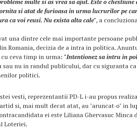
robleme multe si as vrea sa ajut. Este o chestiune 
ornita si atat de furioasa in urma lucrurilor pe ca
ura ca voi reusi. Nu exista alta cale"
, a concluzion
vat una dintre cele mai importante persoane publ
n Romania, decizia de a intra in politica. Anuntu
 cu ceva timp in urma:
"Intentionez sa intru in pol
u sau nu in randul publicului, dar cu siguranta ca
nilor politici.
stei vesti, reprezentantii PD-L i-au propus realiza
partid si, mai mult decat atat, au "aruncat-o" in l
Contracandidata ei este Liliana Ghervasuc Minca 
l Loteriei.