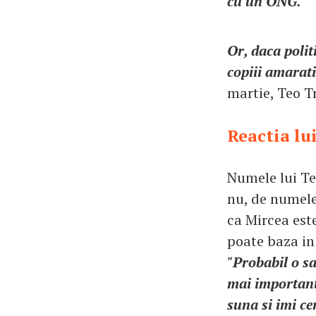
cu un ONG.
Or, daca polit
copiii amarati
martie, Teo T
Reactia lu
Numele lui Te
nu, de numele
ca Mircea este
poate baza in
"Probabil o sa
mai important
suna si imi ce