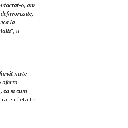
ontactat-o, am
 defavorizate,
eca la
lalti"
, a
arsit niste
o oferta
, ca si cum
larat vedeta tv