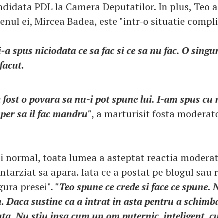
ndidata PDL la Camera Deputatilor. In plus, Teo 
nul ei, Mircea Badea, este "intr-o situatie compli
a spus niciodata ce sa fac si ce sa nu fac. O sing
facut.
fost o povara sa nu-i pot spune lui. I-am spus cu
per sa il fac mandru"
, a marturisit fosta moderat
i normal, toata lumea a asteptat reactia moderato
ntarziat sa apara. Iata ce a postat pe blogul sau 
gura presei".
"Teo spune ce crede si face ce spune. 
 Daca sustine ca a intrat in asta pentru a schimba
uta. Nu stiu insa cum un om puternic, inteligent, cu