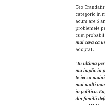
Teo Trandafir
categoric in m
acum are 6 an
problemele pe 
cum probabil 
mai ceva ca u
adoptat.
"In ultima pe
ma implic in pr
te iei cu main
mai multi oame
in politica. Eu
din familii de