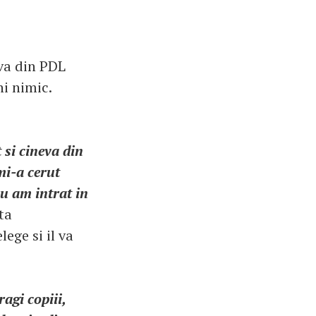
eva din PDL
i nimic.
 si cineva din
mi-a cerut
u am intrat in
ta
ege si il va
agi copiii,