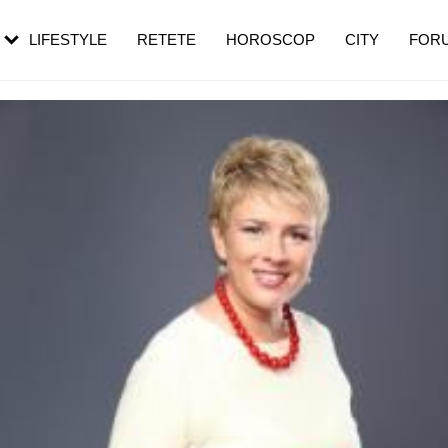
rezești mai des
Cât durează, cum te pregătești și cât
i în vârstă
de dureroasă este investigația
LIFESTYLE
RETETE
HOROSCOP
CITY
FOR