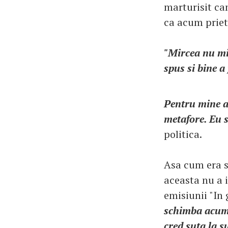
marturisit ca
ca acum priete
"Mircea nu mi-
spus si bine a 
Pentru mine a 
metafore. Eu s
politica.
Asa cum era s
aceasta nu a i
emisiunii "In 
schimba acum.
cred suta la s