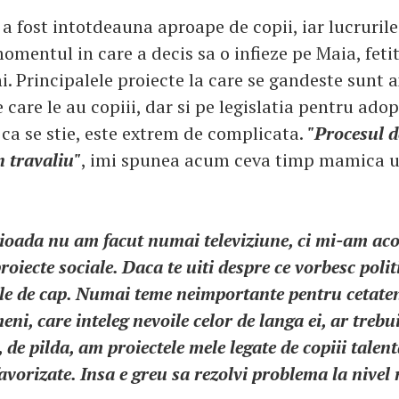
 a fost intotdeauna aproape de copii, iar lucruril
omentul in care a decis sa o infieze pe Maia, fetit
i. Principalele proiecte la care se gandeste sunt 
care le au copiii, dar si pe legislatia pentru adop
ca se stie, este extrem de complicata.
"Procesul d
n travaliu"
, imi spunea acum ceva timp mamica u
rioada nu am facut numai televiziune, ci mi-am ac
oiecte sociale. Daca te uiti despre ce vorbesc politi
ile de cap. Numai teme neimportante pentru cetaten
ni, care inteleg nevoile celor de langa ei, ar trebui
, de pilda, am proiectele mele legate de copiii talent
favorizate. Insa e greu sa rezolvi problema la nivel