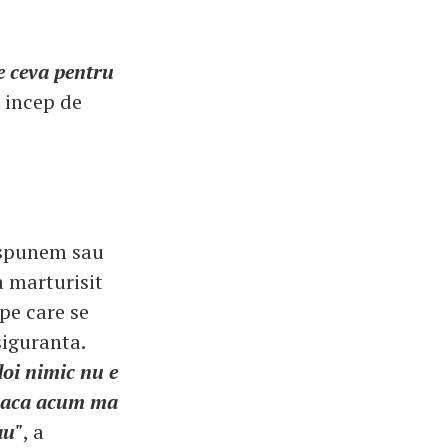
e ceva pentru
a incep de
o spunem sau
a marturisit
pe care se
siguranta.
doi nimic nu e
 Daca acum ma
au"
, a