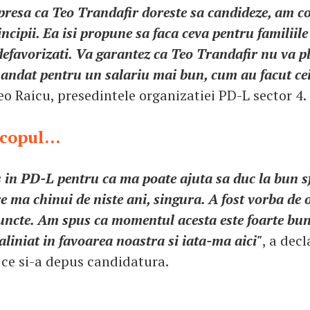
 presa ca Teo Trandafir doreste sa candideze, am c
incipii. Ea isi propune sa faca ceva pentru familiile
defavorizati. Va garantez ca Teo Trandafir nu va pl
andat pentru un salariu mai bun, cum au facut cei
o Raicu, presedintele organizatiei PD-L sector 4.
copul...
 in PD-L pentru ca ma poate ajuta sa duc la bun sf
e ma chinui de niste ani, singura. A fost vorba de 
puncte. Am spus ca momentul acesta este foarte bun
i aliniat in favoarea noastra si iata-ma aici"
, a dec
ce si-a depus candidatura.