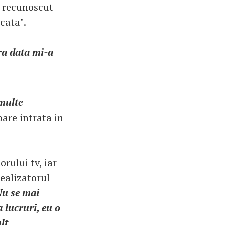
a recunoscut
cata".
ura data mi-a
 multe
oare intrata in
rului tv, iar
realizatorul
Nu se mai
 lucruri, eu o
lt,