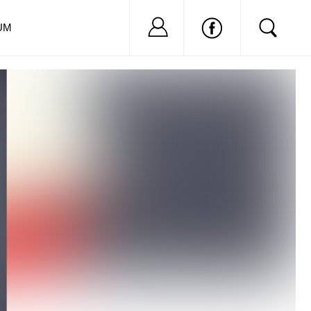
Nu ai cont?
Inregistreaza-
UM