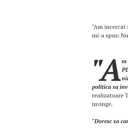
"Am incercat 
mi-a spus: Nu
"A
m 
PD
ni
politica sa in
realizatoare T
invinge.
"Doresc sa can