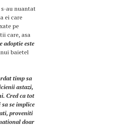
e s-au nuantat
a ei care
axate pe
tii care, asa
e adoptie este
nui baietel
ordat timp sa
cienii astazi,
i. Cred ca tot
 sa se implice
ati, proveniti
 national doar