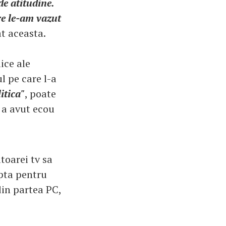
de atitudine.
re le-am vazut
at aceasta.
ice ale
l pe care l-a
itica"
, poate
 a avut ecou
toarei tv sa
upta pentru
din partea PC,