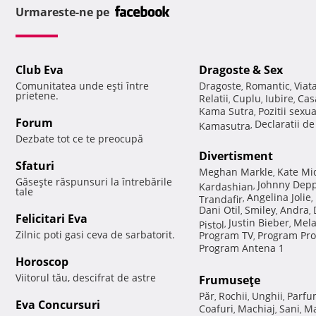
Urmareste-ne pe
Club Eva
Dragoste & Sex
Comunitatea unde eşti între
Dragoste
Romantic
Viat
,
,
prietene.
Relatii
Cuplu
Iubire
Cas
,
,
,
Kama Sutra
Pozitii sexu
,
Forum
Declaratii d
Kamasutra
,
Dezbate tot ce te preocupă
Divertisment
Sfaturi
Meghan Markle
Kate Mi
,
Găseşte răspunsuri la întrebările
Johnny Dep
Kardashian
,
tale
Angelina Jolie
Trandafir
,
,
Dani Otil
Smiley
Andra
,
,
,
Felicitari Eva
Justin Bieber
Mela
Pistol
,
,
Zilnic poti gasi ceva de sarbatorit.
Program TV
Program Pro
,
Program Antena 1
Horoscop
Viitorul tău, descifrat de astre
Frumuseţe
Păr
Rochii
Unghii
Parfu
,
,
,
Eva Concursuri
Coafuri
Machiaj
Sani
Ma
,
,
,