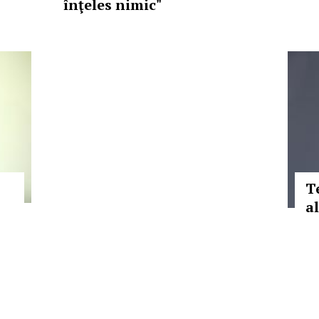
înţeles nimic"
T
a