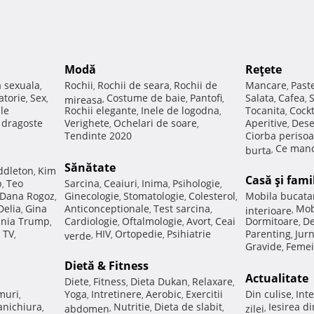
Modă
Reţete
a sexuala
Rochii
Rochii de seara
Rochii de
Mancare
Past
,
,
,
,
atorie
Sex
Costume de baie
Pantofi
Salata
Cafea
,
,
mireasa
,
,
,
,
,
ale
Rochii elegante
Inele de logodna
Tocanita
Cockt
,
,
,
e dragoste
Verighete
Ochelari de soare
Aperitive
Dese
,
,
,
Tendinte 2020
Ciorba perisoa
Ce manc
burta
,
Sănătate
ddleton
Kim
,
Casă şi fami
p
Teo
Sarcina
Ceaiuri
Inima
Psihologie
,
,
,
,
,
Dana Rogoz
Ginecologie
Stomatologie
Colesterol
Mobila bucata
,
,
,
,
Delia
Gina
Anticonceptionale
Test sarcina
Mob
,
,
,
interioare
,
nia Trump
Cardiologie
Oftalmologie
Avort
Ceai
Dormitoare
De
,
,
,
,
,
 TV
HIV
Ortopedie
Psihiatrie
Parenting
Jur
,
verde
,
,
,
,
Gravide
Femei
,
Dietă & Fitness
Actualitate
Diete
Fitness
Dieta Dukan
Relaxare
,
,
,
,
muri
Yoga
Intretinere
Aerobic
Exercitii
Din culise
Inte
,
,
,
,
,
nichiura
Nutritie
Dieta de slabit
Iesirea d
,
abdomen
,
,
,
zilei
,