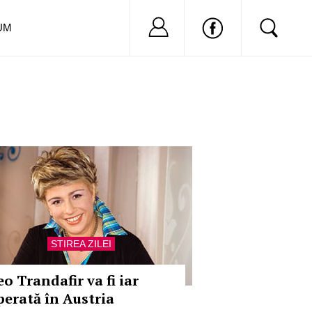
Nu ai cont?
Inregistreaza-
UM
STIREA ZILEI
o Trandafir va fi iar
perată în Austria