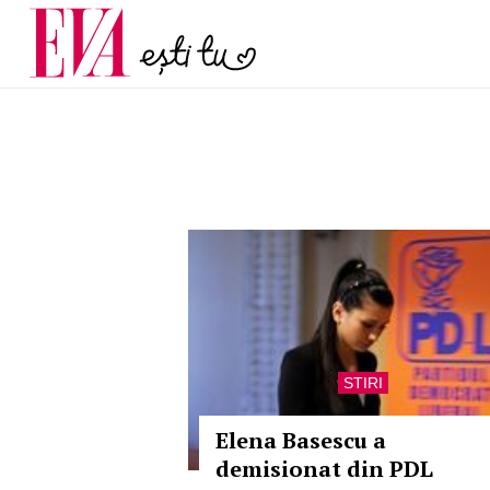
menopauză și când ar t
Carieră
la medic
Actualitate
STIRI
Elena Basescu a
demisionat din PDL