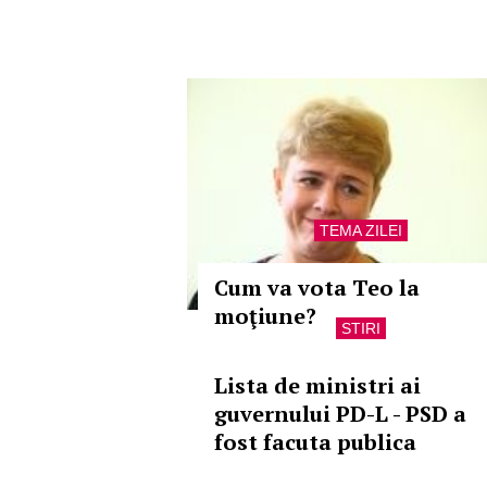
TEMA ZILEI
Cum va vota Teo la
moţiune?
STIRI
Lista de ministri ai
guvernului PD-L - PSD a
fost facuta publica