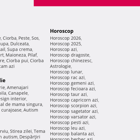
Horoscop
e
Ciorba
Peste
Sos
Horoscop 2026
,
,
,
,
,
Supa
Dulceata
Horoscop 2025
,
,
,
ail
Supa crema
Horoscop azi
,
,
,
rt
Maioneza
Pilaf
Horoscop dragoste
,
,
,
,
re
Ciorba pui
Ciorba
Horoscop chinezesc
,
,
,
am azi
Astrologie
,
Horoscop lunar
,
Horoscop rac azi
,
lie
Horoscop gemeni azi
,
rie
Amenajari
,
Horoscop fecioara azi
,
ila
Canapele
,
,
Horoscop taur azi
,
sign interior
,
Horoscop capricorn azi
,
nal de mama singura
,
Horoscop scorpion azi
,
 curajoase
Autism
,
Horoscop sagetator azi
,
Horoscop varsator azi
,
Horoscop pesti azi
,
Horoscop leu azi
,
rviu
Stirea zilei
Tema
,
,
Horoscop balanta azi
,
in autism
Despărţiri
,
Horoscop berbec azi
,