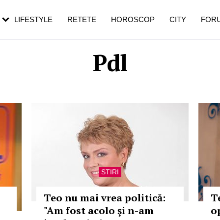
rebui să mergi
și 60 de ani. De ce te trezești mai des
pe măsură ce înaintezi în vârstă
LIFESTYLE
RETETE
HOROSCOP
CITY
FOR
Pdl
STIRI
Teo nu mai vrea politică:
Te
"Am fost acolo şi n-am
o