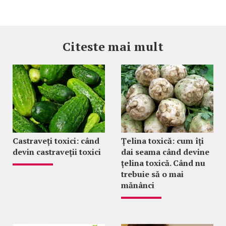
Citeste mai mult
Castraveți toxici: când
Țelina toxică: cum îți
devin castraveții toxici
dai seama când devine
țelina toxică. Când nu
trebuie să o mai
mănânci