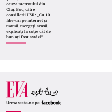
cauza metroului din
Cluj. Boc, către
consilierii USR: „Cu 10
like-uri pe internet și
mamă, mergeți acasă,
explicați la soție cât de
bun ați fost astăzi”
Urmareste-ne pe