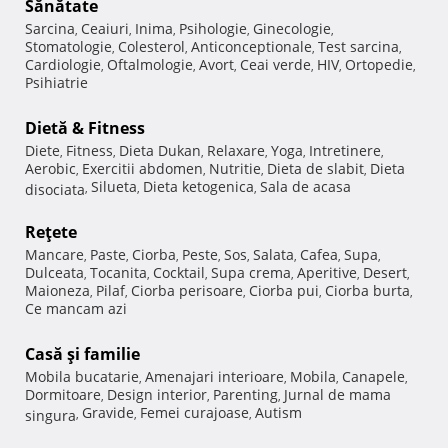
Sănătate
Sarcina
Ceaiuri
Inima
Psihologie
Ginecologie
,
,
,
,
,
Stomatologie
Colesterol
Anticonceptionale
Test sarcina
,
,
,
,
Cardiologie
Oftalmologie
Avort
Ceai verde
HIV
Ortopedie
,
,
,
,
,
,
Psihiatrie
Dietă & Fitness
Diete
Fitness
Dieta Dukan
Relaxare
Yoga
Intretinere
,
,
,
,
,
,
Aerobic
Exercitii abdomen
Nutritie
Dieta de slabit
Dieta
,
,
,
,
Silueta
Dieta ketogenica
Sala de acasa
disociata
,
,
,
Reţete
Mancare
Paste
Ciorba
Peste
Sos
Salata
Cafea
Supa
,
,
,
,
,
,
,
,
Dulceata
Tocanita
Cocktail
Supa crema
Aperitive
Desert
,
,
,
,
,
,
Maioneza
Pilaf
Ciorba perisoare
Ciorba pui
Ciorba burta
,
,
,
,
,
Ce mancam azi
Casă şi familie
Mobila bucatarie
Amenajari interioare
Mobila
Canapele
,
,
,
,
Dormitoare
Design interior
Parenting
Jurnal de mama
,
,
,
Gravide
Femei curajoase
Autism
singura
,
,
,