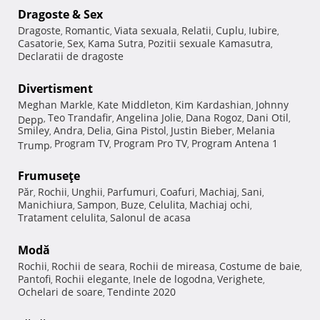
Dragoste & Sex
Dragoste
Romantic
Viata sexuala
Relatii
Cuplu
Iubire
,
,
,
,
,
,
Casatorie
Sex
Kama Sutra
Pozitii sexuale Kamasutra
,
,
,
,
Declaratii de dragoste
Divertisment
Meghan Markle
Kate Middleton
Kim Kardashian
Johnny
,
,
,
Teo Trandafir
Angelina Jolie
Dana Rogoz
Dani Otil
Depp
,
,
,
,
,
Smiley
Andra
Delia
Gina Pistol
Justin Bieber
Melania
,
,
,
,
,
Program TV
Program Pro TV
Program Antena 1
Trump
,
,
,
Frumuseţe
Păr
Rochii
Unghii
Parfumuri
Coafuri
Machiaj
Sani
,
,
,
,
,
,
,
Manichiura
Sampon
Buze
Celulita
Machiaj ochi
,
,
,
,
,
Tratament celulita
Salonul de acasa
,
Modă
Rochii
Rochii de seara
Rochii de mireasa
Costume de baie
,
,
,
,
Pantofi
Rochii elegante
Inele de logodna
Verighete
,
,
,
,
Ochelari de soare
Tendinte 2020
,