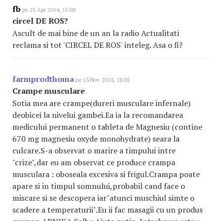
fb
pe 25 Apr 2014, 15:08
circel DE ROS?
Ascult de mai bine de un an la radio Actualitati
reclama si tot 'CIRCEL DE ROS' inteleg. Asa o fi?
farmprodthoma
pe 13 Nov 2013, 18:05
Crampe musculare
Sotia mea are crampe(dureri musculare infernale)
deobicei la nivelui gambei.Ea ia la recomandarea
medicului permanent o tableta de Magnesiu (contine
670 mg magnesiu oxyde monohydrate) seara la
culcare.S-a observat o marire a timpului intre
"crize",dar eu am observat ce produce crampa
musculara : oboseala excesiva si frigul.Crampa poate
apare si in timpul somnului,probabil cand face o
miscare si se descopera iar"atunci muschiul simte o
scadere a temperaturii".Eu ii fac masagii cu un produs