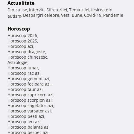
Actualitate
Din culise
Interviu
Stirea zilei
Tema zilei
Iesirea din
,
,
,
,
Despărţiri celebre
Vesti Bune
Covid-19
Pandemie
autism
,
,
,
,
Horoscop
Horoscop 2026
,
Horoscop 2025
,
Horoscop azi
,
Horoscop dragoste
,
Horoscop chinezesc
,
Astrologie
,
Horoscop lunar
,
Horoscop rac azi
,
Horoscop gemeni azi
,
Horoscop fecioara azi
,
Horoscop taur azi
,
Horoscop capricorn azi
,
Horoscop scorpion azi
,
Horoscop sagetator azi
,
Horoscop varsator azi
,
Horoscop pesti azi
,
Horoscop leu azi
,
Horoscop balanta azi
,
Horoscop berbec azi
,