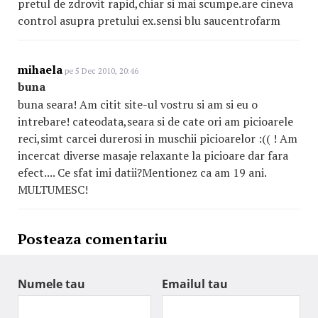
pretul de zdrovit rapid,chiar si mai scumpe.are cineva
control asupra pretului ex.sensi blu saucentrofarm
mihaela
pe 5 Dec 2010, 20:46
buna
buna seara! Am citit site-ul vostru si am si eu o
intrebare! cateodata,seara si de cate ori am picioarele
reci,simt carcei durerosi in muschii picioarelor :(( ! Am
incercat diverse masaje relaxante la picioare dar fara
efect.... Ce sfat imi datii?Mentionez ca am 19 ani.
MULTUMESC!
Posteaza comentariu
Numele tau
Emailul tau