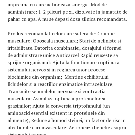
impreuna cu care actioneaza sinergic. Mod de
administrare: 1-2 plicuri pe zi, dizolvate in jumatate de
pahar cu apa. A nu se depasi doza zilnica recomandata.
Produs recomandat celor care sufera de: Crampe
musculare; Oboseala musculara; Stari de neliniste si
iritabilitate. Datorita combinatiei, dosajului si formei
de administrare unice Anticarcel Rapid reuseste sa
sprijine organismul: Ajuta la functionarea optima a
sistemului nervos si in reglarea unor procese
biochimice din organism; Mentine echilibrului
lichidelor si a reactiilor enzimatice intracelulare;
Transmite semnalelor nervoase si contractia
musculara; Asimilaza optima a proteinelor si
grasimilor; Ajuta la conversia triptofanului (un
aminoacid esential existent in proteinele din
alimente); Reduce a homocisteinei, un factor de risc in
afectiunile cardiovasculare; Actioneaza benefic asupra
sistemului nervos.