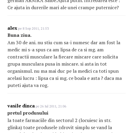
german ARNIKA Salbe.Ajuta putin. Intrebarea este :
Ce ajuta in durerile mari ale unei crampe puternice?
alex
pe 8 Sep 2011, 21:53
Buna ziua.
Am 30 de ani. nu stiu cum sa-i numesc dar am fost la
medic mi s-a spus ca am lipsa de ca si mg. am
contractii musculare la fiecare miscare care solicita
grupa musculara pusa in miscare. si asta in tot
organismul. nu ma mai duc pe la medici ca toti spun
acelasi lucru : lipsa ca si mg. ce boala e asta ? daca ma
puteti ajuta va rog.
vasile dinca
pe 26 Iul 2011, 21:06
pretul produsului
la toate farmaciile din sectorul 2 (locuiesc in str.
glinka) toate produsele zdrovit simplu se vand la