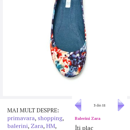
3
din
11
MAI MULT DESPRE:
primavara
,
shopping
,
Balerini Zara
balerini
,
Zara
,
HM
,
Îţi plac