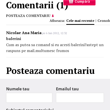
Comentarii (1)
POSTEAZA COMENTARIU
Afiseaza:
Cele mai recente
|
Cronol
Nicolae Ana Maria
pe 6 Iun 2012, 12:32
balerini
Cum as putea sa comand si eu acesti balerini?astept un
raspuns pe mail.multumesc frumos
Posteaza comentariu
Numele tau
Emailul tau