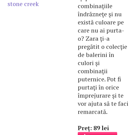
stone creek
combinaţiile
îndrăzneţe şi nu
există culoare pe
care nu ai purta-
o? Zara ţi-a
pregătit o colecţie
de balerini în
culori şi
combinaţii
puternice. Pot fi
purtaţi în orice
împrejurare şi te
vor ajuta să te faci
remarcată.
Preţ: 89 lei