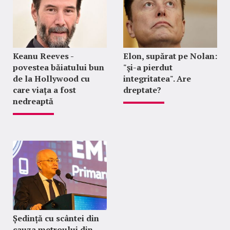
Keanu Reeves -
Elon, supărat pe Nolan:
povestea băiatului bun
"şi-a pierdut
de la Hollywood cu
integritatea". Are
care viața a fost
dreptate?
nedreaptă
Ședință cu scântei din
cauza metroului din