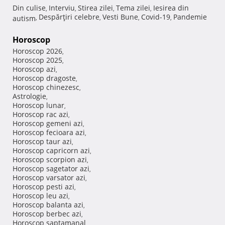
Din culise
Interviu
Stirea zilei
Tema zilei
Iesirea din
,
,
,
,
Despărţiri celebre
Vesti Bune
Covid-19
Pandemie
autism
,
,
,
,
Horoscop
Horoscop 2026
,
Horoscop 2025
,
Horoscop azi
,
Horoscop dragoste
,
Horoscop chinezesc
,
Astrologie
,
Horoscop lunar
,
Horoscop rac azi
,
Horoscop gemeni azi
,
Horoscop fecioara azi
,
Horoscop taur azi
,
Horoscop capricorn azi
,
Horoscop scorpion azi
,
Horoscop sagetator azi
,
Horoscop varsator azi
,
Horoscop pesti azi
,
Horoscop leu azi
,
Horoscop balanta azi
,
Horoscop berbec azi
,
Horoscop saptamanal