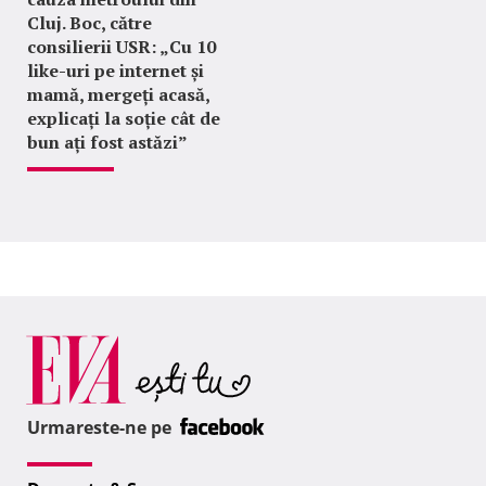
Cluj. Boc, către
consilierii USR: „Cu 10
like-uri pe internet și
mamă, mergeți acasă,
explicați la soție cât de
bun ați fost astăzi”
Urmareste-ne pe