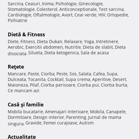
Sarcina
Ceaiuri
Inima
Psihologie
Ginecologie
,
,
,
,
,
Stomatologie
Colesterol
Anticonceptionale
Test sarcina
,
,
,
,
Cardiologie
Oftalmologie
Avort
Ceai verde
HIV
Ortopedie
,
,
,
,
,
,
Psihiatrie
Dietă & Fitness
Diete
Fitness
Dieta Dukan
Relaxare
Yoga
Intretinere
,
,
,
,
,
,
Aerobic
Exercitii abdomen
Nutritie
Dieta de slabit
Dieta
,
,
,
,
Silueta
Dieta ketogenica
Sala de acasa
disociata
,
,
,
Reţete
Mancare
Paste
Ciorba
Peste
Sos
Salata
Cafea
Supa
,
,
,
,
,
,
,
,
Dulceata
Tocanita
Cocktail
Supa crema
Aperitive
Desert
,
,
,
,
,
,
Maioneza
Pilaf
Ciorba perisoare
Ciorba pui
Ciorba burta
,
,
,
,
,
Ce mancam azi
Casă şi familie
Mobila bucatarie
Amenajari interioare
Mobila
Canapele
,
,
,
,
Dormitoare
Design interior
Parenting
Jurnal de mama
,
,
,
Gravide
Femei curajoase
Autism
singura
,
,
,
Actualitate