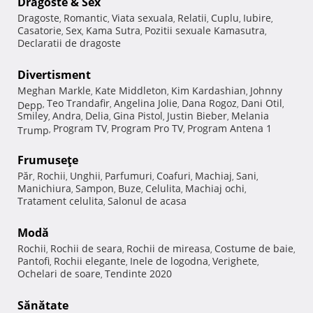
Dragoste & Sex
Dragoste
Romantic
Viata sexuala
Relatii
Cuplu
Iubire
,
,
,
,
,
,
Casatorie
Sex
Kama Sutra
Pozitii sexuale Kamasutra
,
,
,
,
Declaratii de dragoste
Divertisment
Meghan Markle
Kate Middleton
Kim Kardashian
Johnny
,
,
,
Teo Trandafir
Angelina Jolie
Dana Rogoz
Dani Otil
Depp
,
,
,
,
,
Smiley
Andra
Delia
Gina Pistol
Justin Bieber
Melania
,
,
,
,
,
Program TV
Program Pro TV
Program Antena 1
Trump
,
,
,
Frumuseţe
Păr
Rochii
Unghii
Parfumuri
Coafuri
Machiaj
Sani
,
,
,
,
,
,
,
Manichiura
Sampon
Buze
Celulita
Machiaj ochi
,
,
,
,
,
Tratament celulita
Salonul de acasa
,
Modă
Rochii
Rochii de seara
Rochii de mireasa
Costume de baie
,
,
,
,
Pantofi
Rochii elegante
Inele de logodna
Verighete
,
,
,
,
Ochelari de soare
Tendinte 2020
,
Sănătate