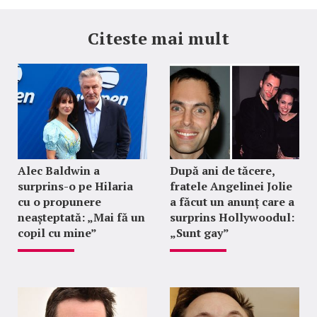
Citeste mai mult
Alec Baldwin a
După ani de tăcere,
surprins-o pe Hilaria
fratele Angelinei Jolie
cu o propunere
a făcut un anunț care a
neașteptată: „Mai fă un
surprins Hollywoodul:
copil cu mine”
„Sunt gay”