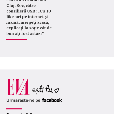
Cluj. Boc, către
consilierii USR: „Cu 10
like-uri pe internet și
mamă, mergeți acasă,
explicați la soție cât de
bun ați fost astăzi”
Urmareste-ne pe