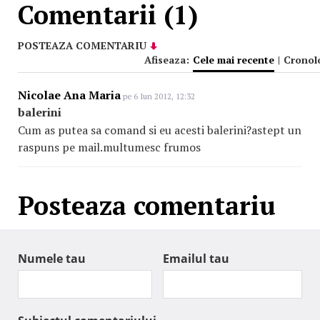
Comentarii (1)
POSTEAZA COMENTARIU
Afiseaza:
Cele mai recente
|
Cronol
Nicolae Ana Maria
pe 6 Iun 2012, 12:32
balerini
Cum as putea sa comand si eu acesti balerini?astept un
raspuns pe mail.multumesc frumos
Posteaza comentariu
Numele tau
Emailul tau