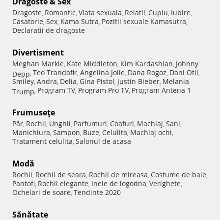
Dragoste & Sex
Dragoste
Romantic
Viata sexuala
Relatii
Cuplu
Iubire
,
,
,
,
,
,
Casatorie
Sex
Kama Sutra
Pozitii sexuale Kamasutra
,
,
,
,
Declaratii de dragoste
Divertisment
Meghan Markle
Kate Middleton
Kim Kardashian
Johnny
,
,
,
Teo Trandafir
Angelina Jolie
Dana Rogoz
Dani Otil
Depp
,
,
,
,
,
Smiley
Andra
Delia
Gina Pistol
Justin Bieber
Melania
,
,
,
,
,
Program TV
Program Pro TV
Program Antena 1
Trump
,
,
,
Frumuseţe
Păr
Rochii
Unghii
Parfumuri
Coafuri
Machiaj
Sani
,
,
,
,
,
,
,
Manichiura
Sampon
Buze
Celulita
Machiaj ochi
,
,
,
,
,
Tratament celulita
Salonul de acasa
,
Modă
Rochii
Rochii de seara
Rochii de mireasa
Costume de baie
,
,
,
,
Pantofi
Rochii elegante
Inele de logodna
Verighete
,
,
,
,
Ochelari de soare
Tendinte 2020
,
Sănătate