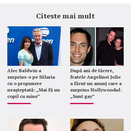
Citeste mai mult
Alec Baldwin a
După ani de tăcere,
surprins-o pe Hilaria
fratele Angelinei Jolie
cu o propunere
a făcut un anunț care a
neașteptată: „Mai fă un
surprins Hollywoodul:
copil cu mine”
„Sunt gay”