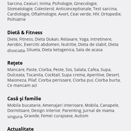
Sarcina
Ceaiuri
Inima
Psihologie
Ginecologie
,
,
,
,
,
Stomatologie
Colesterol
Anticonceptionale
Test sarcina
,
,
,
,
Cardiologie
Oftalmologie
Avort
Ceai verde
HIV
Ortopedie
,
,
,
,
,
,
Psihiatrie
Dietă & Fitness
Diete
Fitness
Dieta Dukan
Relaxare
Yoga
Intretinere
,
,
,
,
,
,
Aerobic
Exercitii abdomen
Nutritie
Dieta de slabit
Dieta
,
,
,
,
Silueta
Dieta ketogenica
Sala de acasa
disociata
,
,
,
Reţete
Mancare
Paste
Ciorba
Peste
Sos
Salata
Cafea
Supa
,
,
,
,
,
,
,
,
Dulceata
Tocanita
Cocktail
Supa crema
Aperitive
Desert
,
,
,
,
,
,
Maioneza
Pilaf
Ciorba perisoare
Ciorba pui
Ciorba burta
,
,
,
,
,
Ce mancam azi
Casă şi familie
Mobila bucatarie
Amenajari interioare
Mobila
Canapele
,
,
,
,
Dormitoare
Design interior
Parenting
Jurnal de mama
,
,
,
Gravide
Femei curajoase
Autism
singura
,
,
,
Actualitate