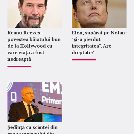
Keanu Reeves -
Elon, supărat pe Nolan:
povestea băiatului bun
"şi-a pierdut
de la Hollywood cu
integritatea". Are
care viața a fost
dreptate?
nedreaptă
Ședință cu scântei din
cauza metroului din