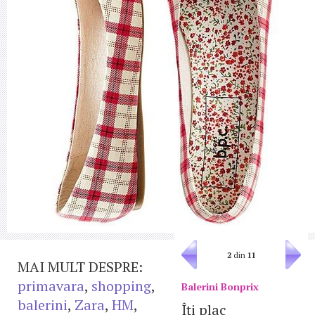
2
din
11
MAI MULT DESPRE:
primavara
,
shopping
,
Balerini Bonprix
balerini
,
Zara
,
HM
,
Îţi plac