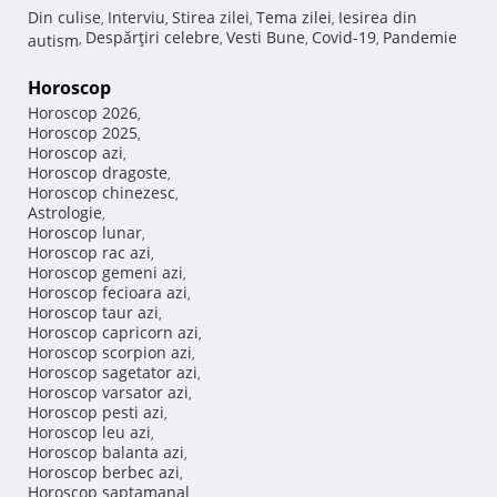
Din culise
Interviu
Stirea zilei
Tema zilei
Iesirea din
,
,
,
,
Despărţiri celebre
Vesti Bune
Covid-19
Pandemie
autism
,
,
,
,
Horoscop
Horoscop 2026
,
Horoscop 2025
,
Horoscop azi
,
Horoscop dragoste
,
Horoscop chinezesc
,
Astrologie
,
Horoscop lunar
,
Horoscop rac azi
,
Horoscop gemeni azi
,
Horoscop fecioara azi
,
Horoscop taur azi
,
Horoscop capricorn azi
,
Horoscop scorpion azi
,
Horoscop sagetator azi
,
Horoscop varsator azi
,
Horoscop pesti azi
,
Horoscop leu azi
,
Horoscop balanta azi
,
Horoscop berbec azi
,
Horoscop saptamanal