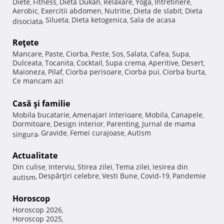
Diete
Fitness
Dieta Dukan
Relaxare
Yoga
Intretinere
,
,
,
,
,
,
Aerobic
Exercitii abdomen
Nutritie
Dieta de slabit
Dieta
,
,
,
,
Silueta
Dieta ketogenica
Sala de acasa
disociata
,
,
,
Reţete
Mancare
Paste
Ciorba
Peste
Sos
Salata
Cafea
Supa
,
,
,
,
,
,
,
,
Dulceata
Tocanita
Cocktail
Supa crema
Aperitive
Desert
,
,
,
,
,
,
Maioneza
Pilaf
Ciorba perisoare
Ciorba pui
Ciorba burta
,
,
,
,
,
Ce mancam azi
Casă şi familie
Mobila bucatarie
Amenajari interioare
Mobila
Canapele
,
,
,
,
Dormitoare
Design interior
Parenting
Jurnal de mama
,
,
,
Gravide
Femei curajoase
Autism
singura
,
,
,
Actualitate
Din culise
Interviu
Stirea zilei
Tema zilei
Iesirea din
,
,
,
,
Despărţiri celebre
Vesti Bune
Covid-19
Pandemie
autism
,
,
,
,
Horoscop
Horoscop 2026
,
Horoscop 2025
,