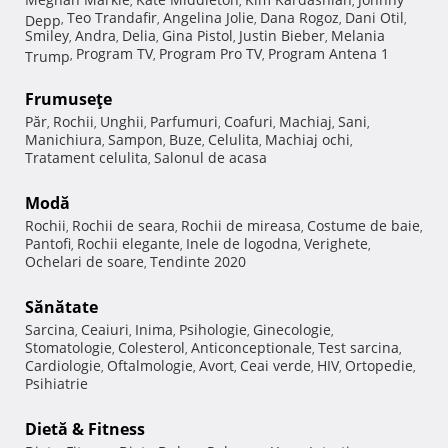
,
,
,
Teo Trandafir
Angelina Jolie
Dana Rogoz
Dani Otil
Depp
,
,
,
,
,
Smiley
Andra
Delia
Gina Pistol
Justin Bieber
Melania
,
,
,
,
,
Program TV
Program Pro TV
Program Antena 1
Trump
,
,
,
Frumuseţe
Păr
Rochii
Unghii
Parfumuri
Coafuri
Machiaj
Sani
,
,
,
,
,
,
,
Manichiura
Sampon
Buze
Celulita
Machiaj ochi
,
,
,
,
,
Tratament celulita
Salonul de acasa
,
Modă
Rochii
Rochii de seara
Rochii de mireasa
Costume de baie
,
,
,
,
Pantofi
Rochii elegante
Inele de logodna
Verighete
,
,
,
,
Ochelari de soare
Tendinte 2020
,
Sănătate
Sarcina
Ceaiuri
Inima
Psihologie
Ginecologie
,
,
,
,
,
Stomatologie
Colesterol
Anticonceptionale
Test sarcina
,
,
,
,
Cardiologie
Oftalmologie
Avort
Ceai verde
HIV
Ortopedie
,
,
,
,
,
,
Psihiatrie
Dietă & Fitness