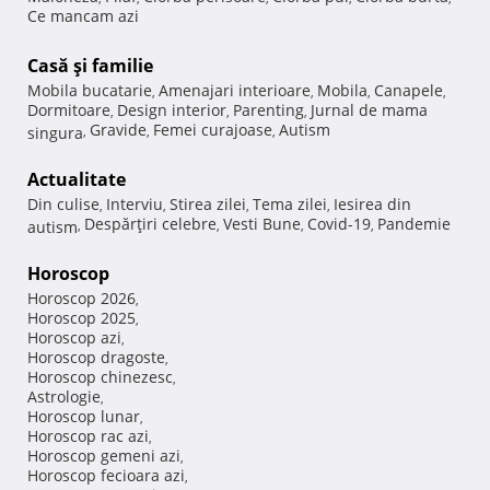
Ce mancam azi
Casă şi familie
Mobila bucatarie
Amenajari interioare
Mobila
Canapele
,
,
,
,
Dormitoare
Design interior
Parenting
Jurnal de mama
,
,
,
Gravide
Femei curajoase
Autism
singura
,
,
,
Actualitate
Din culise
Interviu
Stirea zilei
Tema zilei
Iesirea din
,
,
,
,
Despărţiri celebre
Vesti Bune
Covid-19
Pandemie
autism
,
,
,
,
Horoscop
Horoscop 2026
,
Horoscop 2025
,
Horoscop azi
,
Horoscop dragoste
,
Horoscop chinezesc
,
Astrologie
,
Horoscop lunar
,
Horoscop rac azi
,
Horoscop gemeni azi
,
Horoscop fecioara azi
,