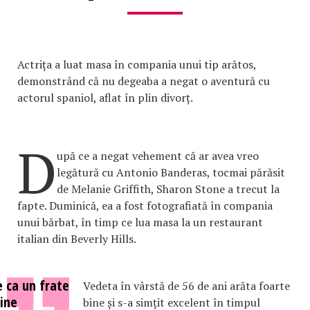
Actrița a luat masa în compania unui tip arătos,
demonstrând că nu degeaba a negat o aventură cu
actorul spaniol, aflat în plin divorț.
D
upă ce a negat vehement că ar avea vreo
legătură cu Antonio Banderas, tocmai părăsit
de Melanie Griffith, Sharon Stone a trecut la
fapte. Duminică, ea a fost fotografiată în compania
unui bărbat, în timp ce lua masa la un restaurant
italian din Beverly Hills.
 ca un frate
Vedeta în vârstă de 56 de ani arăta foarte
ine
bine și s-a simțit excelent în timpul