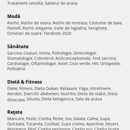
Tratament celulita
Salonul de acasa
,
Modă
Rochii
Rochii de seara
Rochii de mireasa
Costume de baie
,
,
,
,
Pantofi
Rochii elegante
Inele de logodna
Verighete
,
,
,
,
Ochelari de soare
Tendinte 2020
,
Sănătate
Sarcina
Ceaiuri
Inima
Psihologie
Ginecologie
,
,
,
,
,
Stomatologie
Colesterol
Anticonceptionale
Test sarcina
,
,
,
,
Cardiologie
Oftalmologie
Avort
Ceai verde
HIV
Ortopedie
,
,
,
,
,
,
Psihiatrie
Dietă & Fitness
Diete
Fitness
Dieta Dukan
Relaxare
Yoga
Intretinere
,
,
,
,
,
,
Aerobic
Exercitii abdomen
Nutritie
Dieta de slabit
Dieta
,
,
,
,
Silueta
Dieta ketogenica
Sala de acasa
disociata
,
,
,
Reţete
Mancare
Paste
Ciorba
Peste
Sos
Salata
Cafea
Supa
,
,
,
,
,
,
,
,
Dulceata
Tocanita
Cocktail
Supa crema
Aperitive
Desert
,
,
,
,
,
,
Maioneza
Pilaf
Ciorba perisoare
Ciorba pui
Ciorba burta
,
,
,
,
,