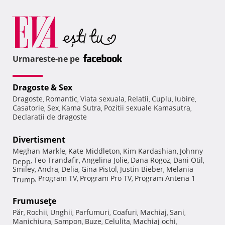
Urmareste-ne pe
Dragoste & Sex
Dragoste
Romantic
Viata sexuala
Relatii
Cuplu
Iubire
,
,
,
,
,
,
Casatorie
Sex
Kama Sutra
Pozitii sexuale Kamasutra
,
,
,
,
Declaratii de dragoste
Divertisment
Meghan Markle
Kate Middleton
Kim Kardashian
Johnny
,
,
,
Teo Trandafir
Angelina Jolie
Dana Rogoz
Dani Otil
Depp
,
,
,
,
,
Smiley
Andra
Delia
Gina Pistol
Justin Bieber
Melania
,
,
,
,
,
Program TV
Program Pro TV
Program Antena 1
Trump
,
,
,
Frumuseţe
Păr
Rochii
Unghii
Parfumuri
Coafuri
Machiaj
Sani
,
,
,
,
,
,
,
Manichiura
Sampon
Buze
Celulita
Machiaj ochi
,
,
,
,
,