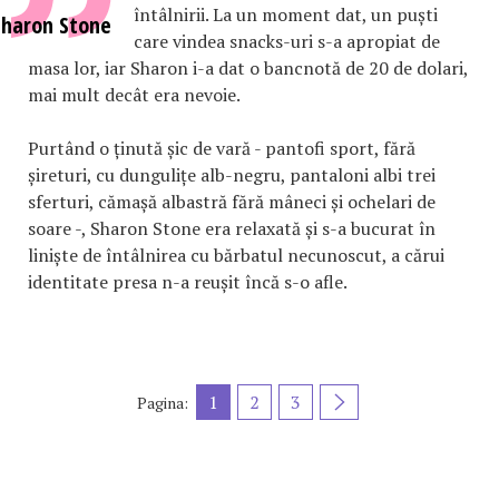
întâlnirii. La un moment dat, un puști
Sharon Stone
care vindea snacks-uri s-a apropiat de
masa lor, iar Sharon i-a dat o bancnotă de 20 de dolari,
mai mult decât era nevoie.
Purtând o ținută șic de vară - pantofi sport, fără
șireturi, cu dungulițe alb-negru, pantaloni albi trei
sferturi, cămașă albastră fără mâneci și ochelari de
soare -, Sharon Stone era relaxată și s-a bucurat în
liniște de întâlnirea cu bărbatul necunoscut, a cărui
identitate presa n-a reușit încă s-o afle.
1
2
3
Pagina: