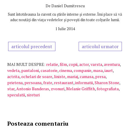
De
Daniel Dumitrescu
Sunt întotdeauna la curent cu știrile interne și externe. Îmi place să vă
aduc noutăți din viața vedetelor și povești din toate colțurile lumii.
1 Iulie 2014
articolul precedent
articolul urmator
MAI MULT DESPRE:
relatie
,
film
,
copii
,
actor
,
varsta
,
aventura
,
vedeta
,
pantaloni
,
casatorie
,
cinema
,
companie
,
masa
,
iaurt
,
actrita
,
ochelari de soare
,
liniste
,
mariaj
,
camasa
,
presa
,
prietena
,
persoana
,
frate
,
restaurant
,
informatii
,
Sharon Stone
,
star
,
Antonio Banderas
,
zvonuri
,
Melanie Griffith
,
fotografiata
,
speculatii
,
sireturi
Posteaza comentariu