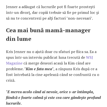
Jenner a adăugat că lucrurile pot fi foarte prostești
într-un divorț, dar copiii trebuie să fie pe primul loc și
să nu te concentrezi pe alți factori "non-necesari".
Cea mai bună mamă-manager
din lume
Kris Jenner nu o ajută doar cu sfaturi pe fiica sa. Ea a
spus într-un interviu publicat luna trecută de
WSJ
Magazine
că merge deseori acasă la Kim când are
probleme.
"Kim e fata mea"
, a răspuns Kris după ce a
fost întrebată la cine apelează când se confruntă cu o
criză.
"E mereu acolo când ai nevoie, orice s-ar întâmpla,
fiindcă e foarte calmă și este cea care gândește profund
lucrurile.