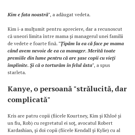
Kim e fata noastră"
, a adăugat vedeta.
Kim i-a mulțumit pentru apreciere, dar a recunoscut
că uneori limita între mama și managerul unei familii
de vedete e foarte fină.
"Țipăm la ea că face pe mama
când avem nevoie de ea ca manager. Merită toate
premiile din lume pentru că are șase copii cu vieți
împlinite. Și că o torturăm în felul ăsta"
, a spus
starleta.
Kanye, o persoană "strălucită, dar
complicată"
Kris are patru copii (fiicele Kourtney, Kim și Khloé și
un fiu, Rob) cu regretatul ei soț, avocatul Robert
Kardashian, și doi copii (fiicele Kendall și Kylie) cu al