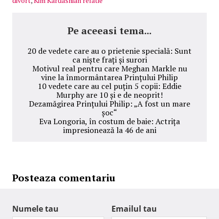
divort
,
Kim Kardashian relatie
Pe aceeasi tema...
20 de vedete care au o prietenie specială: Sunt
ca niște frați și surori
Motivul real pentru care Meghan Markle nu
vine la înmormântarea Prințului Philip
10 vedete care au cel puțin 5 copii: Eddie
Murphy are 10 și e de neoprit!
Dezamăgirea Prințului Philip: „A fost un mare
șoc“
Eva Longoria, în costum de baie: Actrița
impresionează la 46 de ani
Posteaza comentariu
Numele tau
Emailul tau