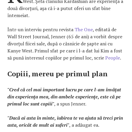
West. Șefa clanului Kardashian are experiența a
două divorțuri, așa că i-a putut oferi un sfat bine
întemeiat.
Într-un interviu pentru revista
The One
, editată de
Wall Street Journal, Jenner (65 de ani) a vorbit despre
divorțul fiicei sale, după o căsnicie de șapte ani cu
Kanye West. Primul sfat pe care i l-a dat lui Kim a fost
să pună interesul copiilor pe primul loc, scrie
People
.
Copiii, mereu pe primul plan
"Cred că cel mai important lucru pe care l-am învățat
din experiența mea, din ambele experiențe, este că pe
primul loc sunt copiii"
, a spus Jenner.
"Dacă ai asta în minte, iubirea te va ajuta să treci prin
asta, oricât de mult ai suferi"
, a adăugat ea.