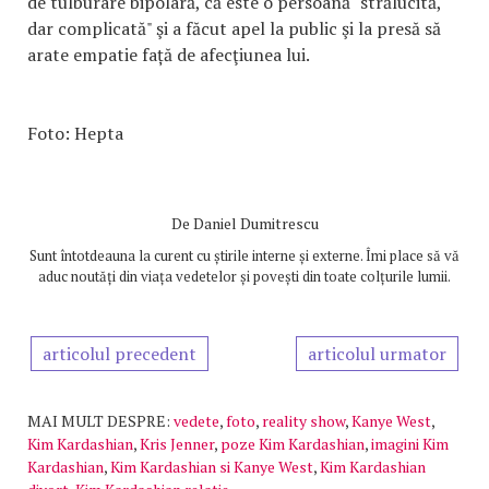
de tulburare bipolară, că este o persoană "strălucită,
dar complicată" şi a făcut apel la public şi la presă să
arate empatie față de afecţiunea lui.
Foto: Hepta
De
Daniel Dumitrescu
Sunt întotdeauna la curent cu știrile interne și externe. Îmi place să vă
aduc noutăți din viața vedetelor și povești din toate colțurile lumii.
articolul precedent
articolul urmator
MAI MULT DESPRE:
vedete
,
foto
,
reality show
,
Kanye West
,
Kim Kardashian
,
Kris Jenner
,
poze Kim Kardashian
,
imagini Kim
Kardashian
,
Kim Kardashian si Kanye West
,
Kim Kardashian