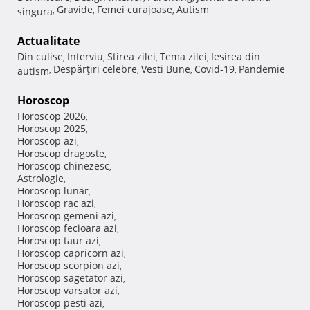
Gravide
Femei curajoase
Autism
singura
,
,
,
Actualitate
Din culise
Interviu
Stirea zilei
Tema zilei
Iesirea din
,
,
,
,
Despărţiri celebre
Vesti Bune
Covid-19
Pandemie
autism
,
,
,
,
Horoscop
Horoscop 2026
,
Horoscop 2025
,
Horoscop azi
,
Horoscop dragoste
,
Horoscop chinezesc
,
Astrologie
,
Horoscop lunar
,
Horoscop rac azi
,
Horoscop gemeni azi
,
Horoscop fecioara azi
,
Horoscop taur azi
,
Horoscop capricorn azi
,
Horoscop scorpion azi
,
Horoscop sagetator azi
,
Horoscop varsator azi
,
Horoscop pesti azi
,