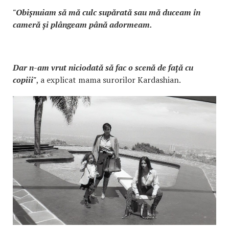
"Obișnuiam să mă culc supărată sau mă duceam în
cameră și plângeam până adormeam.
Dar n-am vrut niciodată să fac o scenă de față cu
copiii"
, a explicat mama surorilor Kardashian.