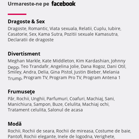
Urmareste-ne pe
Dragoste & Sex
Dragoste
Romantic
Viata sexuala
Relatii
Cuplu
Iubire
,
,
,
,
,
,
Casatorie
Sex
Kama Sutra
Pozitii sexuale Kamasutra
,
,
,
,
Declaratii de dragoste
Divertisment
Meghan Markle
Kate Middleton
Kim Kardashian
Johnny
,
,
,
Teo Trandafir
Angelina Jolie
Dana Rogoz
Dani Otil
Depp
,
,
,
,
,
Smiley
Andra
Delia
Gina Pistol
Justin Bieber
Melania
,
,
,
,
,
Program TV
Program Pro TV
Program Antena 1
Trump
,
,
,
Frumuseţe
Păr
Rochii
Unghii
Parfumuri
Coafuri
Machiaj
Sani
,
,
,
,
,
,
,
Manichiura
Sampon
Buze
Celulita
Machiaj ochi
,
,
,
,
,
Tratament celulita
Salonul de acasa
,
Modă
Rochii
Rochii de seara
Rochii de mireasa
Costume de baie
,
,
,
,
Pantofi
Rochii elegante
Inele de logodna
Verighete
,
,
,
,