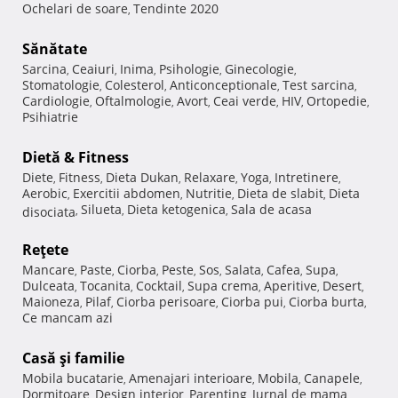
Ochelari de soare
Tendinte 2020
,
Sănătate
Sarcina
Ceaiuri
Inima
Psihologie
Ginecologie
,
,
,
,
,
Stomatologie
Colesterol
Anticonceptionale
Test sarcina
,
,
,
,
Cardiologie
Oftalmologie
Avort
Ceai verde
HIV
Ortopedie
,
,
,
,
,
,
Psihiatrie
Dietă & Fitness
Diete
Fitness
Dieta Dukan
Relaxare
Yoga
Intretinere
,
,
,
,
,
,
Aerobic
Exercitii abdomen
Nutritie
Dieta de slabit
Dieta
,
,
,
,
Silueta
Dieta ketogenica
Sala de acasa
disociata
,
,
,
Reţete
Mancare
Paste
Ciorba
Peste
Sos
Salata
Cafea
Supa
,
,
,
,
,
,
,
,
Dulceata
Tocanita
Cocktail
Supa crema
Aperitive
Desert
,
,
,
,
,
,
Maioneza
Pilaf
Ciorba perisoare
Ciorba pui
Ciorba burta
,
,
,
,
,
Ce mancam azi
Casă şi familie
Mobila bucatarie
Amenajari interioare
Mobila
Canapele
,
,
,
,
Dormitoare
Design interior
Parenting
Jurnal de mama
,
,
,