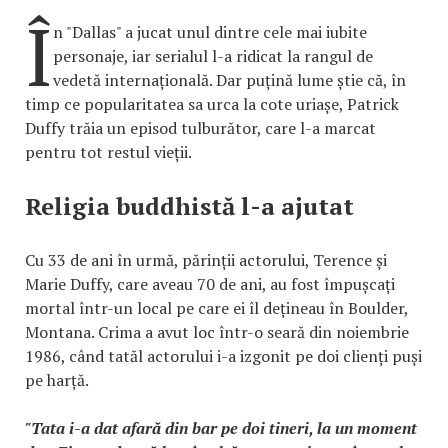
Î
n "Dallas" a jucat unul dintre cele mai iubite
personaje, iar serialul l-a ridicat la rangul de
vedetă internațională. Dar puțină lume știe că, în
timp ce popularitatea sa urca la cote uriașe, Patrick
Duffy trăia un episod tulburător, care l-a marcat
pentru tot restul vieții.
Religia buddhistă l-a ajutat
Cu 33 de ani în urmă, părinții actorului, Terence și
Marie Duffy, care aveau 70 de ani, au fost împușcați
mortal într-un local pe care ei îl dețineau în Boulder,
Montana. Crima a avut loc într-o seară din noiembrie
1986, când tatăl actorului i-a izgonit pe doi clienți puși
pe harță.
"Tata i-a dat afară din bar pe doi tineri, la un moment