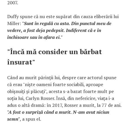
2007.
Duffy spune că nu este supărat din cauza eliberării lui
Miller:
"Sunt în regulă cu asta. Din punctul meu de
vedere, a fost deja pedepsit. Indiferent că e în
închisoare sau în afara ei."
"Încă mă consider un bărbat
însurat"
Când au murit părinții lui, despre care actorul spune
că erau "niște oameni foarte sociabili, aproape
obișnuiți și plăcuți", acesta s-a bazat foarte mult pe
soția lui, Carlyn Rosser. Însă, din nefericire, viața i-a
adus o altă dramă: în 2017, Rosser a murit, la 77 de ani.
"A fost o surpriză când a murit. N-am avut niciun
semn"
, a spus el.