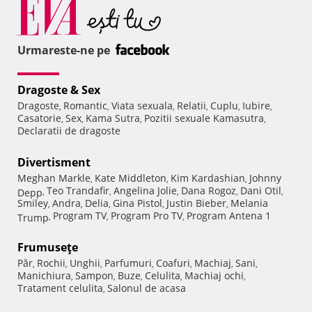
Urmareste-ne pe
Dragoste & Sex
Dragoste
Romantic
Viata sexuala
Relatii
Cuplu
Iubire
,
,
,
,
,
,
Casatorie
Sex
Kama Sutra
Pozitii sexuale Kamasutra
,
,
,
,
Declaratii de dragoste
Divertisment
Meghan Markle
Kate Middleton
Kim Kardashian
Johnny
,
,
,
Teo Trandafir
Angelina Jolie
Dana Rogoz
Dani Otil
Depp
,
,
,
,
,
Smiley
Andra
Delia
Gina Pistol
Justin Bieber
Melania
,
,
,
,
,
Program TV
Program Pro TV
Program Antena 1
Trump
,
,
,
Frumuseţe
Păr
Rochii
Unghii
Parfumuri
Coafuri
Machiaj
Sani
,
,
,
,
,
,
,
Manichiura
Sampon
Buze
Celulita
Machiaj ochi
,
,
,
,
,
Tratament celulita
Salonul de acasa
,