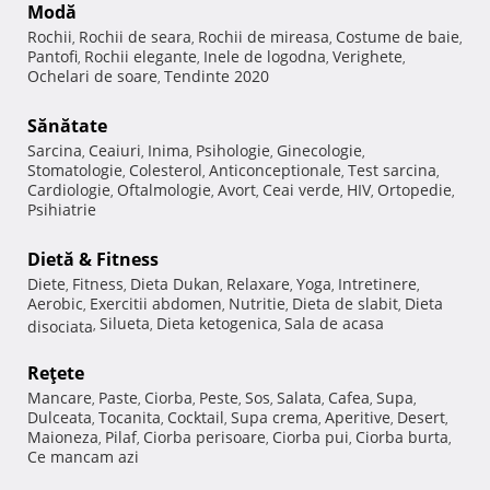
Modă
Rochii
Rochii de seara
Rochii de mireasa
Costume de baie
,
,
,
,
Pantofi
Rochii elegante
Inele de logodna
Verighete
,
,
,
,
Ochelari de soare
Tendinte 2020
,
Sănătate
Sarcina
Ceaiuri
Inima
Psihologie
Ginecologie
,
,
,
,
,
Stomatologie
Colesterol
Anticonceptionale
Test sarcina
,
,
,
,
Cardiologie
Oftalmologie
Avort
Ceai verde
HIV
Ortopedie
,
,
,
,
,
,
Psihiatrie
Dietă & Fitness
Diete
Fitness
Dieta Dukan
Relaxare
Yoga
Intretinere
,
,
,
,
,
,
Aerobic
Exercitii abdomen
Nutritie
Dieta de slabit
Dieta
,
,
,
,
Silueta
Dieta ketogenica
Sala de acasa
disociata
,
,
,
Reţete
Mancare
Paste
Ciorba
Peste
Sos
Salata
Cafea
Supa
,
,
,
,
,
,
,
,
Dulceata
Tocanita
Cocktail
Supa crema
Aperitive
Desert
,
,
,
,
,
,
Maioneza
Pilaf
Ciorba perisoare
Ciorba pui
Ciorba burta
,
,
,
,
,
Ce mancam azi