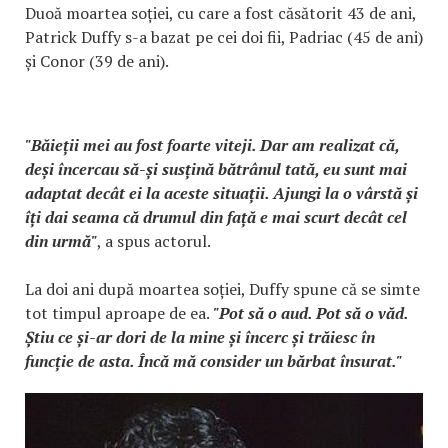
Duoă moartea soției, cu care a fost căsătorit 43 de ani,
Patrick Duffy s-a bazat pe cei doi fii, Padriac (45 de ani)
și Conor (39 de ani).
"Băieții mei au fost foarte viteji. Dar am realizat că,
deși încercau să-și susțină bătrânul tată, eu sunt mai
adaptat decât ei la aceste situații. Ajungi la o vârstă și
îți dai seama că drumul din față e mai scurt decât cel
din urmă"
, a spus actorul.
La doi ani după moartea soției, Duffy spune că se simte
tot timpul aproape de ea.
"Pot să o aud. Pot să o văd.
Știu ce și-ar dori de la mine și încerc și trăiesc în
funcție de asta. Încă mă consider un bărbat însurat."