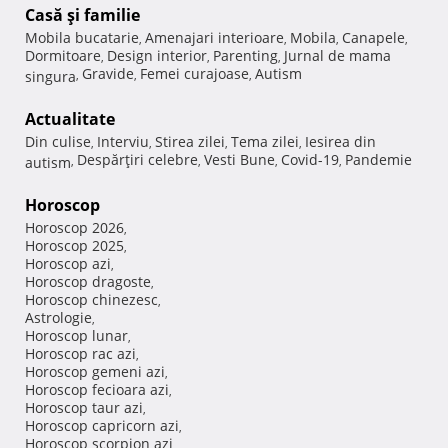
Casă şi familie
Mobila bucatarie
Amenajari interioare
Mobila
Canapele
,
,
,
,
Dormitoare
Design interior
Parenting
Jurnal de mama
,
,
,
Gravide
Femei curajoase
Autism
singura
,
,
,
Actualitate
Din culise
Interviu
Stirea zilei
Tema zilei
Iesirea din
,
,
,
,
Despărţiri celebre
Vesti Bune
Covid-19
Pandemie
autism
,
,
,
,
Horoscop
Horoscop 2026
,
Horoscop 2025
,
Horoscop azi
,
Horoscop dragoste
,
Horoscop chinezesc
,
Astrologie
,
Horoscop lunar
,
Horoscop rac azi
,
Horoscop gemeni azi
,
Horoscop fecioara azi
,
Horoscop taur azi
,
Horoscop capricorn azi
,
Horoscop scorpion azi
,