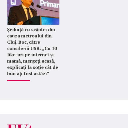
Ședință cu scântei din
cauza metroului din
Cluj. Boc, către
consilierii USR: „Cu 10
like-uri pe internet și
mamă, mergeți acasă,
explicați la soție cât de
bun ați fost astăzi”