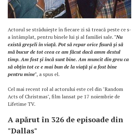
Actorul se străduiește în fiecare zi să treacă peste ce s-
a întâmplat, pentru binele lui și al familiei sale.
"Nu
există greșeli în viață. Pot să repar orice fisură și să
mă bucur de tot ceea ce am făcut dacă amm destul
timp. Am fost și încă sunt bine. Am muncit din greu ca
să obțin tot ce e mai bun de la viață și a fost bine
pentru mine"
, a spus el.
Cel mai recent rol al actorului este cel din "Random
Acts of Christmas", film lansat pe 17 noiembrie de
Lifetime TV.
A apărut în 326 de episoade din
"Dallas"