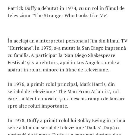
Patrick Duffy a debutat în 1974, cu un rol în filmul de
televiziune "The Stranger Who Looks Like Me".
În acelaşi an a interpretat personajul Jim din filmul TV
"Hurricane". În 1975, s-a mutat la San Diego împreună
cu familia. A participat la "San Diego Shakespeare
Festival" şi s-a reîntors, apoi în Los Angeles, unde a
apărut în roluri minore în filme de televiziune.
În 1976, a primit rolul principal, Mark Harris, din
serialul de televiziune "The Man From Atlantis", rol
care l-a făcut cunoscut şi i-a deschis rampa de lansare
spre alte roluri importante.
În 1978, Duffy a primit rolul lui Bobby Ewing în prima
serie a filmului serial de televiziune "Dallas". După o
perioadă de filmare, Duffy şi-a exprimat dorinţa de a