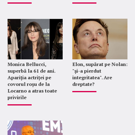
Monica Bellucci,
Elon, supărat pe Nolan:
superbă la 61 de ani.
"şi-a pierdut
Apariția actriței pe
integritatea". Are
covorul roșu de la
dreptate?
Locarno a atras toate
privirile