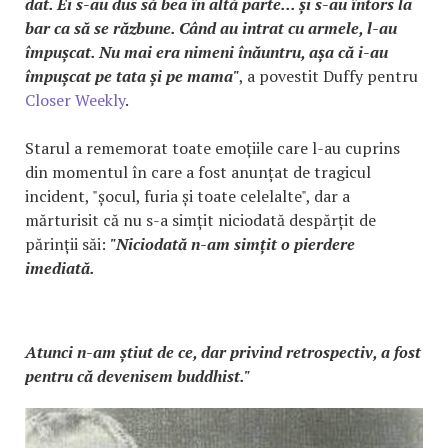
dat. Ei s-au dus să bea în altă parte... și s-au întors la
bar ca să se răzbune. Când au intrat cu armele, l-au
împușcat. Nu mai era nimeni înăuntru, așa că i-au
împușcat pe tata și pe mama"
, a povestit Duffy pentru
Closer Weekly
.
Starul a rememorat toate emoțiile care l-au cuprins
din momentul în care a fost anunțat de tragicul
incident, "șocul, furia și toate celelalte", dar a
mărturisit că nu s-a simțit niciodată despărțit de
părinții săi:
"Niciodată n-am simțit o pierdere
imediată.
Atunci n-am știut de ce, dar privind retrospectiv, a fost
pentru că devenisem buddhist."