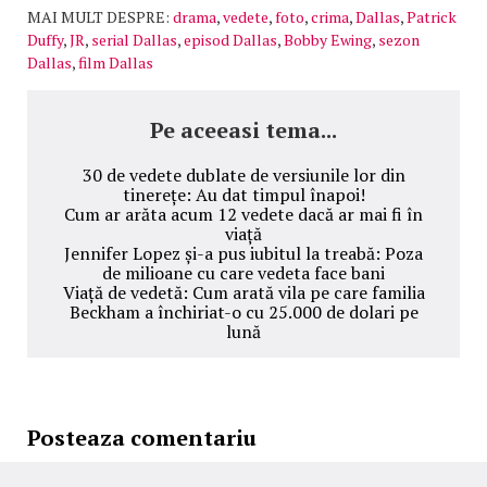
MAI MULT DESPRE:
drama
,
vedete
,
foto
,
crima
,
Dallas
,
Patrick
Duffy
,
JR
,
serial Dallas
,
episod Dallas
,
Bobby Ewing
,
sezon
Dallas
,
film Dallas
Pe aceeasi tema...
30 de vedete dublate de versiunile lor din
tinerețe: Au dat timpul înapoi!
Cum ar arăta acum 12 vedete dacă ar mai fi în
viață
Jennifer Lopez și-a pus iubitul la treabă: Poza
de milioane cu care vedeta face bani
Viață de vedetă: Cum arată vila pe care familia
Beckham a închiriat-o cu 25.000 de dolari pe
lună
Posteaza comentariu