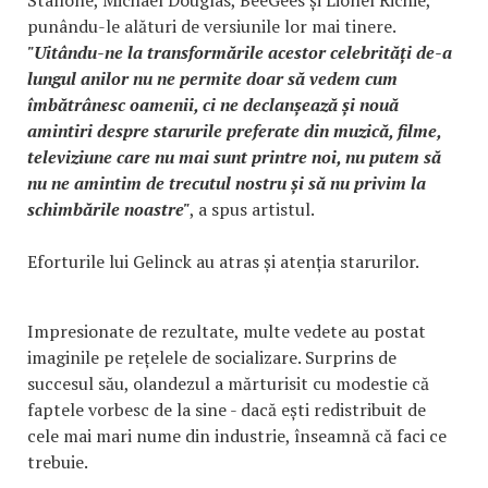
punându-le alături de versiunile lor mai tinere.
"Uitându-ne la transformările acestor celebrități de-a
lungul anilor nu ne permite doar să vedem cum
îmbătrânesc oamenii, ci ne declanșează și nouă
amintiri despre starurile preferate din muzică, filme,
televiziune care nu mai sunt printre noi, nu putem să
nu ne amintim de trecutul nostru și să nu privim la
schimbările noastre"
, a spus artistul.
Eforturile lui Gelinck au atras și atenția starurilor.
Impresionate de rezultate, multe vedete au postat
imaginile pe rețelele de socializare. Surprins de
succesul său, olandezul a mărturisit cu modestie că
faptele vorbesc de la sine - dacă ești redistribuit de
cele mai mari nume din industrie, înseamnă că faci ce
trebuie.