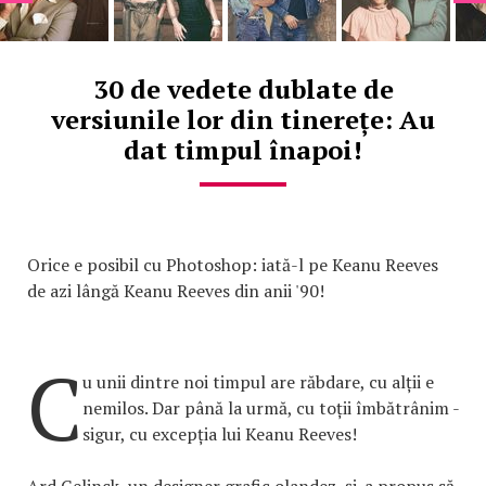
30 de vedete dublate de
versiunile lor din tinerețe: Au
dat timpul înapoi!
Orice e posibil cu Photoshop: iată-l pe Keanu Reeves
de azi lângă Keanu Reeves din anii '90!
C
u unii dintre noi timpul are răbdare, cu alții e
nemilos. Dar până la urmă, cu toții îmbătrânim -
sigur, cu excepția lui Keanu Reeves!
Ard Gelinck, un designer grafic olandez, și-a propus să