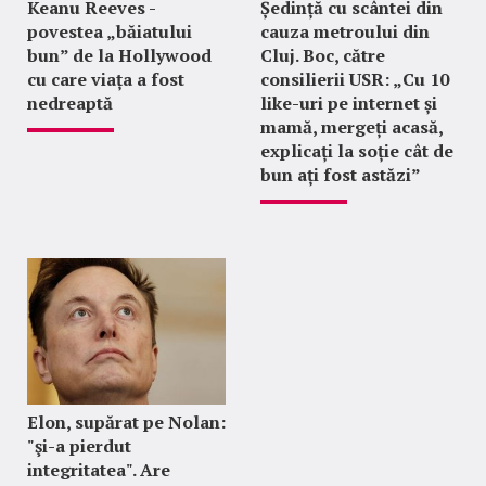
Keanu Reeves -
Ședință cu scântei din
povestea „băiatului
cauza metroului din
bun” de la Hollywood
Cluj. Boc, către
cu care viața a fost
consilierii USR: „Cu 10
nedreaptă
like-uri pe internet și
mamă, mergeți acasă,
explicați la soție cât de
bun ați fost astăzi”
Elon, supărat pe Nolan:
"şi-a pierdut
integritatea". Are