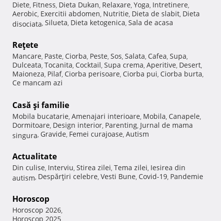
Diete
Fitness
Dieta Dukan
Relaxare
Yoga
Intretinere
,
,
,
,
,
,
Aerobic
Exercitii abdomen
Nutritie
Dieta de slabit
Dieta
,
,
,
,
Silueta
Dieta ketogenica
Sala de acasa
disociata
,
,
,
Reţete
Mancare
Paste
Ciorba
Peste
Sos
Salata
Cafea
Supa
,
,
,
,
,
,
,
,
Dulceata
Tocanita
Cocktail
Supa crema
Aperitive
Desert
,
,
,
,
,
,
Maioneza
Pilaf
Ciorba perisoare
Ciorba pui
Ciorba burta
,
,
,
,
,
Ce mancam azi
Casă şi familie
Mobila bucatarie
Amenajari interioare
Mobila
Canapele
,
,
,
,
Dormitoare
Design interior
Parenting
Jurnal de mama
,
,
,
Gravide
Femei curajoase
Autism
singura
,
,
,
Actualitate
Din culise
Interviu
Stirea zilei
Tema zilei
Iesirea din
,
,
,
,
Despărţiri celebre
Vesti Bune
Covid-19
Pandemie
autism
,
,
,
,
Horoscop
Horoscop 2026
,
Horoscop 2025
,