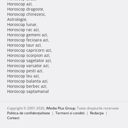
Horoscop azi
,
Horoscop dragoste
,
Horoscop chinezesc
,
Astrologie
,
Horoscop lunar
,
Horoscop rac azi
,
Horoscop gemeni azi
,
Horoscop fecioara azi
,
Horoscop taur azi
,
Horoscop capricorn azi
,
Horoscop scorpion azi
,
Horoscop sagetator azi
,
Horoscop varsator azi
,
Horoscop pesti azi
,
Horoscop leu azi
,
Horoscop balanta azi
,
Horoscop berbec azi
,
Horoscop saptamanal
Copyright © 2001-2026,
iMedia Plus Group
. Toate drepturile rezervate
Politica de confidențialitate
|
Termeni si conditii
|
Redacţia
|
Contact