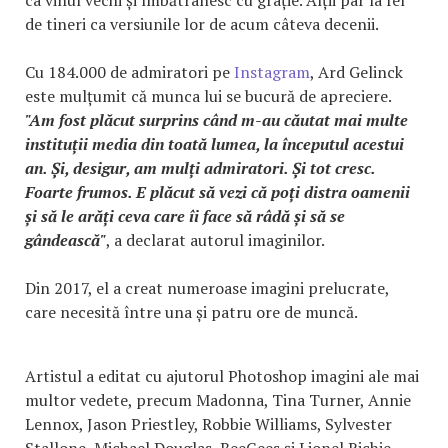
de tineri ca versiunile lor de acum câteva decenii.
Cu 184.000 de admiratori pe
Instagram
, Ard Gelinck
este mulțumit că munca lui se bucură de apreciere.
"Am fost plăcut surprins când m-au căutat mai multe
instituții media din toată lumea, la începutul acestui
an. Și, desigur, am mulți admiratori. Și tot cresc.
Foarte frumos. E plăcut să vezi că poți distra oamenii
și să le arăți ceva care îi face să râdă și să se
gândească"
, a declarat autorul imaginilor.
Din 2017, el a creat numeroase imagini prelucrate,
care necesită între una și patru ore de muncă.
Artistul a editat cu ajutorul Photoshop imagini ale mai
multor vedete, precum Madonna, Tina Turner, Annie
Lennox, Jason Priestley, Robbie Williams, Sylvester
Stallone, Michael Douglas, BeeGees și Lionel Richie,