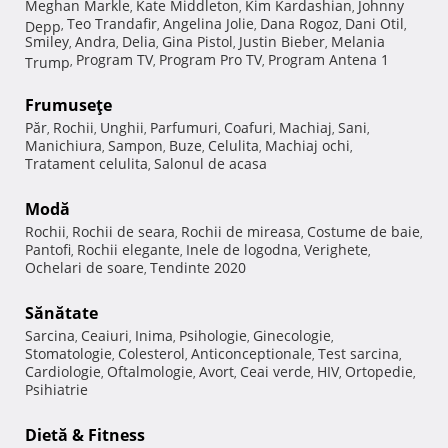
Meghan Markle
Kate Middleton
Kim Kardashian
Johnny
,
,
,
Teo Trandafir
Angelina Jolie
Dana Rogoz
Dani Otil
Depp
,
,
,
,
,
Smiley
Andra
Delia
Gina Pistol
Justin Bieber
Melania
,
,
,
,
,
Program TV
Program Pro TV
Program Antena 1
Trump
,
,
,
Frumuseţe
Păr
Rochii
Unghii
Parfumuri
Coafuri
Machiaj
Sani
,
,
,
,
,
,
,
Manichiura
Sampon
Buze
Celulita
Machiaj ochi
,
,
,
,
,
Tratament celulita
Salonul de acasa
,
Modă
Rochii
Rochii de seara
Rochii de mireasa
Costume de baie
,
,
,
,
Pantofi
Rochii elegante
Inele de logodna
Verighete
,
,
,
,
Ochelari de soare
Tendinte 2020
,
Sănătate
Sarcina
Ceaiuri
Inima
Psihologie
Ginecologie
,
,
,
,
,
Stomatologie
Colesterol
Anticonceptionale
Test sarcina
,
,
,
,
Cardiologie
Oftalmologie
Avort
Ceai verde
HIV
Ortopedie
,
,
,
,
,
,
Psihiatrie
Dietă & Fitness