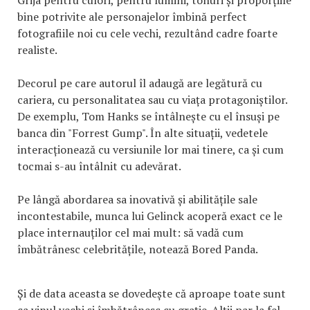
bine potrivite ale personajelor îmbină perfect
fotografiile noi cu cele vechi, rezultând cadre foarte
realiste.
Decorul pe care autorul îl adaugă are legătură cu
cariera, cu personalitatea sau cu viața protagoniștilor.
De exemplu, Tom Hanks se întâlnește cu el însuși pe
banca din "Forrest Gump". În alte situații, vedetele
interacționează cu versiunile lor mai tinere, ca și cum
tocmai s-au întâlnit cu adevărat.
Pe lângă abordarea sa inovativă și abilitățile sale
incontestabile, munca lui Gelinck acoperă exact ce le
place internauților cel mai mult: să vadă cum
îmbătrânesc celebritățile, notează Bored Panda.
Și de data aceasta se dovedește că aproape toate sunt
ca vinul vechi și îmbătrânesc cu grație. Alții par la fel