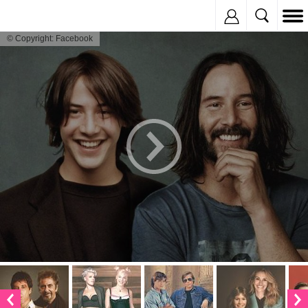
Inregistreaza
© Copyright: Facebook