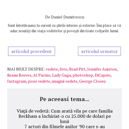
De
Daniel Dumitrescu
Sunt întotdeauna la curent cu știrile interne și externe. Îmi place să vă
aduc noutăți din viața vedetelor și povești din toate colțurile lumii.
articolul precedent
articolul urmator
MAI MULT DESPRE:
vedete
,
foto
,
Brad Pitt
,
Jennifer Aniston
,
Keanu Reeves
,
Al Pacino
,
Lady Gaga
,
photoshop
,
DiCaprio
,
Instagram
,
poze vedete
,
imagini vedete
,
George Clooey
Pe aceeasi tema...
Viață de vedetă: Cum arată vila pe care familia
Beckham a închiriat-o cu 25.000 de dolari pe
lună
7 actori din filmele anilor '90 care s-au