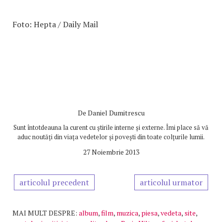
Foto: Hepta / Daily Mail
De
Daniel Dumitrescu
Sunt întotdeauna la curent cu știrile interne și externe. Îmi place să vă
aduc noutăți din viața vedetelor și povești din toate colțurile lumii.
27 Noiembrie 2013
articolul precedent
articolul urmator
MAI MULT DESPRE:
album
,
film
,
muzica
,
piesa
,
vedeta
,
site
,