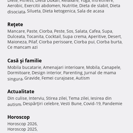
Diete
Fitness
Dieta Dukan
Relaxare
Yoga
Intretinere
,
,
,
,
,
,
Aerobic
Exercitii abdomen
Nutritie
Dieta de slabit
Dieta
,
,
,
,
Silueta
Dieta ketogenica
Sala de acasa
disociata
,
,
,
Reţete
Mancare
Paste
Ciorba
Peste
Sos
Salata
Cafea
Supa
,
,
,
,
,
,
,
,
Dulceata
Tocanita
Cocktail
Supa crema
Aperitive
Desert
,
,
,
,
,
,
Maioneza
Pilaf
Ciorba perisoare
Ciorba pui
Ciorba burta
,
,
,
,
,
Ce mancam azi
Casă şi familie
Mobila bucatarie
Amenajari interioare
Mobila
Canapele
,
,
,
,
Dormitoare
Design interior
Parenting
Jurnal de mama
,
,
,
Gravide
Femei curajoase
Autism
singura
,
,
,
Actualitate
Din culise
Interviu
Stirea zilei
Tema zilei
Iesirea din
,
,
,
,
Despărţiri celebre
Vesti Bune
Covid-19
Pandemie
autism
,
,
,
,
Horoscop
Horoscop 2026
,
Horoscop 2025
,