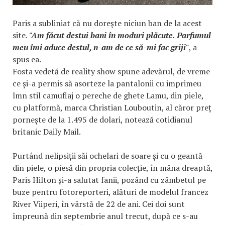
Paris a subliniat că nu dorește niciun ban de la acest
site.
"Am făcut destui bani în moduri plăcute. Parfumul
meu îmi aduce destul, n-am de ce să-mi fac griji"
, a
spus ea.
Fosta vedetă de reality show spune adevărul, de vreme
ce și-a permis să asorteze la pantalonii cu imprimeu
îmn stil camuflaj o pereche de ghete Lamu, din piele,
cu platformă, marca Christian Louboutin, al căror preț
pornește de la 1.495 de dolari, notează cotidianul
britanic Daily Mail.
Purtând nelipsiții săi ochelari de soare și cu o geantă
din piele, o piesă din propria colecție, în mâna dreaptă,
Paris Hilton și-a salutat fanii, pozând cu zâmbetul pe
buze pentru fotoreporteri, alături de modelul francez
River Viiperi, în vârstă de 22 de ani. Cei doi sunt
împreună din septembrie anul trecut, după ce s-au