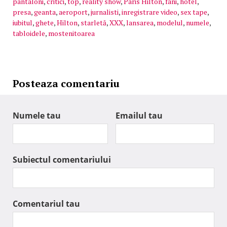
pantaloni
,
critici
,
top
,
reality show
,
Paris Hilton
,
fani
,
hotel
,
presa
,
geanta
,
aeroport
,
jurnalisti
,
inregistrare video
,
sex tape
,
iubitul
,
ghete
,
Hilton
,
starletă
,
XXX
,
lansarea
,
modelul
,
numele
,
tabloidele
,
mostenitoarea
Posteaza comentariu
Numele tau
Emailul tau
Subiectul comentariului
Comentariul tau