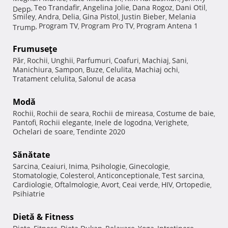
Teo Trandafir
Angelina Jolie
Dana Rogoz
Dani Otil
Depp
,
,
,
,
,
Smiley
Andra
Delia
Gina Pistol
Justin Bieber
Melania
,
,
,
,
,
Program TV
Program Pro TV
Program Antena 1
Trump
,
,
,
Frumuseţe
Păr
Rochii
Unghii
Parfumuri
Coafuri
Machiaj
Sani
,
,
,
,
,
,
,
Manichiura
Sampon
Buze
Celulita
Machiaj ochi
,
,
,
,
,
Tratament celulita
Salonul de acasa
,
Modă
Rochii
Rochii de seara
Rochii de mireasa
Costume de baie
,
,
,
,
Pantofi
Rochii elegante
Inele de logodna
Verighete
,
,
,
,
Ochelari de soare
Tendinte 2020
,
Sănătate
Sarcina
Ceaiuri
Inima
Psihologie
Ginecologie
,
,
,
,
,
Stomatologie
Colesterol
Anticonceptionale
Test sarcina
,
,
,
,
Cardiologie
Oftalmologie
Avort
Ceai verde
HIV
Ortopedie
,
,
,
,
,
,
Psihiatrie
Dietă & Fitness