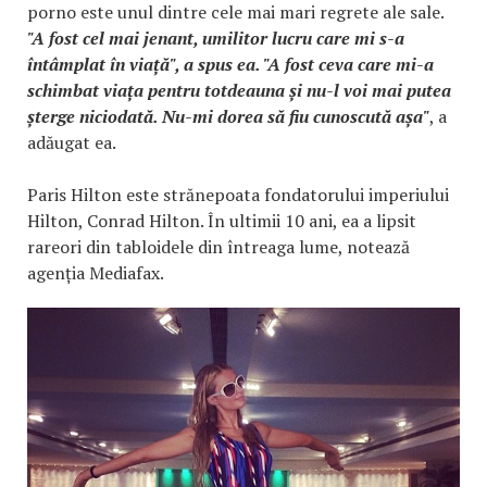
porno este unul dintre cele mai mari regrete ale sale.
"A fost cel mai jenant, umilitor lucru care mi s-a
întâmplat în viață", a spus ea. "A fost ceva care mi-a
schimbat viața pentru totdeauna și nu-l voi mai putea
șterge niciodată. Nu-mi dorea să fiu cunoscută așa"
, a
adăugat ea.
Paris Hilton este strănepoata fondatorului imperiului
Hilton, Conrad Hilton. În ultimii 10 ani, ea a lipsit
rareori din tabloidele din întreaga lume, notează
agenția Mediafax.