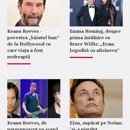
Keanu Reeves -
Emma Heming, despre
povestea „băiatul bun”
prima întâlnire cu
de la Hollywood cu
Bruce Willis: „Eram
care viața a fost
logodită cu altcineva”
nedreaptă
Keanu Reeves, de
Elon, supărat pe Nolan:
nerecunoscut pe scenă
"şi-a pierdut