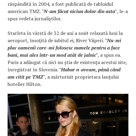
răspândită în 2004, a fost publicată de tabloidul
american TMZ.
"N-am făcut niciun dolar din asta"
, le-a
spus vedeta jurnaliștilor.
Starleta în vârstă de 32 de ani a sosit relaxată luni la
aeroport, însoțită de iubitul ei, River Viiperi.
"Nu-mi
plac oamenii care-mi folosesc numele pentru a face
bani, mai ales într-un mod atât de jalnic"
, a spus ea.
Paris a adăugat că nici nu știa de existența acestui site,
înregistrat în Slovenia.
"Habar n-aveam, până când
am citit pe TMZ"
, a mărturisit proprietara lanțului
hotelier Hilton.