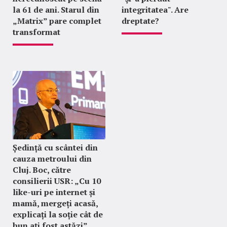
la 61 de ani. Starul din
integritatea". Are
„Matrix” pare complet
dreptate?
transformat
Ședință cu scântei din
cauza metroului din
Cluj. Boc, către
consilierii USR: „Cu 10
like-uri pe internet și
mamă, mergeți acasă,
explicați la soție cât de
bun ați fost astăzi”