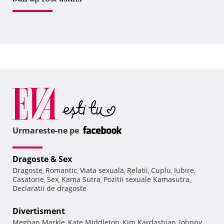
Urmareste-ne pe
Dragoste & Sex
Dragoste
Romantic
Viata sexuala
Relatii
Cuplu
Iubire
,
,
,
,
,
,
Casatorie
Sex
Kama Sutra
Pozitii sexuale Kamasutra
,
,
,
,
Declaratii de dragoste
Divertisment
Meghan Markle
Kate Middleton
Kim Kardashian
Johnny
,
,
,