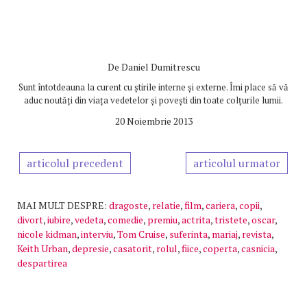
De
Daniel Dumitrescu
Sunt întotdeauna la curent cu știrile interne și externe. Îmi place să vă
aduc noutăți din viața vedetelor și povești din toate colțurile lumii.
20 Noiembrie 2013
articolul precedent
articolul urmator
MAI MULT DESPRE:
dragoste
,
relatie
,
film
,
cariera
,
copii
,
divort
,
iubire
,
vedeta
,
comedie
,
premiu
,
actrita
,
tristete
,
oscar
,
nicole kidman
,
interviu
,
Tom Cruise
,
suferinta
,
mariaj
,
revista
,
Keith Urban
,
depresie
,
casatorit
,
rolul
,
fiice
,
coperta
,
casnicia
,
despartirea