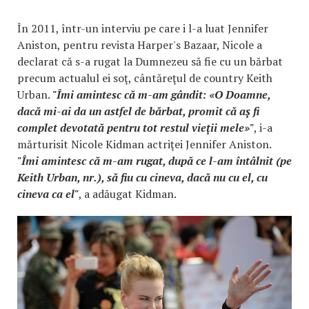
În 2011, într-un interviu pe care i l-a luat Jennifer
Aniston, pentru revista Harper's Bazaar, Nicole a
declarat că s-a rugat la Dumnezeu să fie cu un bărbat
precum actualul ei soţ, cântăreţul de country Keith
Urban.
"Îmi amintesc că m-am gândit: «O Doamne,
dacă mi-ai da un astfel de bărbat, promit că aş fi
complet devotată pentru tot restul vieţii mele»"
, i-a
mărturisit Nicole Kidman actriţei Jennifer Aniston.
"Îmi amintesc că m-am rugat, după ce l-am întâlnit (pe
Keith Urban, nr.), să fiu cu cineva, dacă nu cu el, cu
cineva ca el"
, a adăugat Kidman.