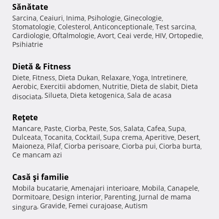
Sănătate
Sarcina
Ceaiuri
Inima
Psihologie
Ginecologie
,
,
,
,
,
Stomatologie
Colesterol
Anticonceptionale
Test sarcina
,
,
,
,
Cardiologie
Oftalmologie
Avort
Ceai verde
HIV
Ortopedie
,
,
,
,
,
,
Psihiatrie
Dietă & Fitness
Diete
Fitness
Dieta Dukan
Relaxare
Yoga
Intretinere
,
,
,
,
,
,
Aerobic
Exercitii abdomen
Nutritie
Dieta de slabit
Dieta
,
,
,
,
Silueta
Dieta ketogenica
Sala de acasa
disociata
,
,
,
Reţete
Mancare
Paste
Ciorba
Peste
Sos
Salata
Cafea
Supa
,
,
,
,
,
,
,
,
Dulceata
Tocanita
Cocktail
Supa crema
Aperitive
Desert
,
,
,
,
,
,
Maioneza
Pilaf
Ciorba perisoare
Ciorba pui
Ciorba burta
,
,
,
,
,
Ce mancam azi
Casă şi familie
Mobila bucatarie
Amenajari interioare
Mobila
Canapele
,
,
,
,
Dormitoare
Design interior
Parenting
Jurnal de mama
,
,
,
Gravide
Femei curajoase
Autism
singura
,
,
,