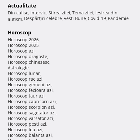
Actualitate
Din culise
Interviu
Stirea zilei
Tema zilei
Iesirea din
,
,
,
,
Despărţiri celebre
Vesti Bune
Covid-19
Pandemie
autism
,
,
,
,
Horoscop
Horoscop 2026
,
Horoscop 2025
,
Horoscop azi
,
Horoscop dragoste
,
Horoscop chinezesc
,
Astrologie
,
Horoscop lunar
,
Horoscop rac azi
,
Horoscop gemeni azi
,
Horoscop fecioara azi
,
Horoscop taur azi
,
Horoscop capricorn azi
,
Horoscop scorpion azi
,
Horoscop sagetator azi
,
Horoscop varsator azi
,
Horoscop pesti azi
,
Horoscop leu azi
,
Horoscop balanta azi
,