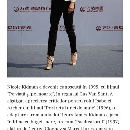
Nicole Kidman a devenit cunoscută în 1995, cu filmul
"Pe viaţă şi pe moarte", în regia lui Gus Van Sant. A
câştigat aprecierea criticilor pentru rolul Isabelei
Archer din filmul "Portretul unei doamne" (1996), o
adaptare a romanului lui Henry James. Kidman a jucat
în filme cu buget mare, precum "Pacificatorul" (1997),
alături de George Clooney şi Marcel Iureş, dar şi în