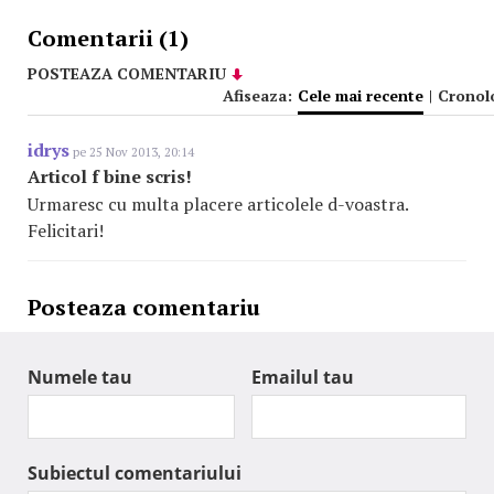
Comentarii (1)
POSTEAZA COMENTARIU
Afiseaza:
Cele mai recente
|
Cronol
idrys
pe 25 Nov 2013, 20:14
Articol f bine scris!
Urmaresc cu multa placere articolele d-voastra.
Felicitari!
Posteaza comentariu
Numele tau
Emailul tau
Subiectul comentariului