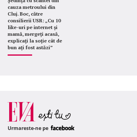
Ședință cu scântei din
cauza metroului din
Cluj. Boc, către
consilierii USR: „Cu 10
like-uri pe internet și
mamă, mergeți acasă,
explicați la soție cât de
bun ați fost astăzi”
Urmareste-ne pe