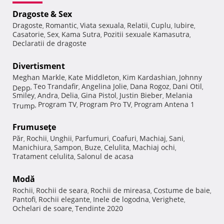
Dragoste & Sex
Dragoste
Romantic
Viata sexuala
Relatii
Cuplu
Iubire
,
,
,
,
,
,
Casatorie
Sex
Kama Sutra
Pozitii sexuale Kamasutra
,
,
,
,
Declaratii de dragoste
Divertisment
Meghan Markle
Kate Middleton
Kim Kardashian
Johnny
,
,
,
Teo Trandafir
Angelina Jolie
Dana Rogoz
Dani Otil
Depp
,
,
,
,
,
Smiley
Andra
Delia
Gina Pistol
Justin Bieber
Melania
,
,
,
,
,
Program TV
Program Pro TV
Program Antena 1
Trump
,
,
,
Frumuseţe
Păr
Rochii
Unghii
Parfumuri
Coafuri
Machiaj
Sani
,
,
,
,
,
,
,
Manichiura
Sampon
Buze
Celulita
Machiaj ochi
,
,
,
,
,
Tratament celulita
Salonul de acasa
,
Modă
Rochii
Rochii de seara
Rochii de mireasa
Costume de baie
,
,
,
,
Pantofi
Rochii elegante
Inele de logodna
Verighete
,
,
,
,
Ochelari de soare
Tendinte 2020
,