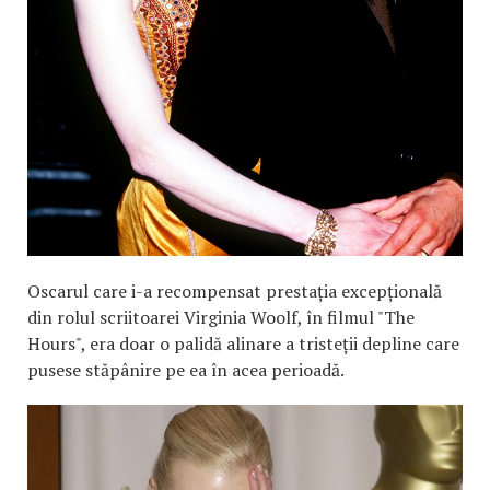
Oscarul care i-a recompensat prestația excepțională
din rolul scriitoarei Virginia Woolf, în filmul "The
Hours", era doar o palidă alinare a tristeții depline care
pusese stăpânire pe ea în acea perioadă.