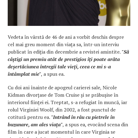
Vedeta în vârstă de 46 de ani a vorbit deschis despre
cel mai greu moment din viața sa, într-un interviu
publicat în ediția din decembrie a revistei amintite.
"Să
câștigi un premiu atât de prestigios îți poate arăta
deșertăciunea întregii tale vieți, ceea ce mi s-a
întâmplat mie"
, a spus ea.
Cu doi ani înainte de apogeul carierei sale, Nicole
Kidman divorțase de Tom Cruise și se prăbușise în
interiorul ființei ei. Treptat, s-a refugiat în muncă, iar
rolul Virginiei Woolf, din 2002, a fost punctul de
cotitură pentru ea.
"Intrând în râu cu pietrele în
buzunare, am ales viața"
, a spus ea, evocând scena din
film în care a jucat momentul în care Virginia se