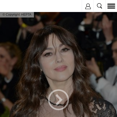
Inregistreaza
© Copyright: HEPTA