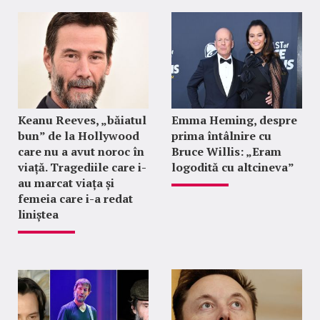
Keanu Reeves, „băiatul
Emma Heming, despre
bun” de la Hollywood
prima întâlnire cu
care nu a avut noroc în
Bruce Willis: „Eram
viață. Tragediile care i-
logodită cu altcineva”
au marcat viața și
femeia care i-a redat
liniștea