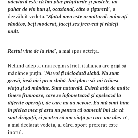
adevărul este că îmi plac prăjiturile şi pastele, un
pahar de vin bun şi, ocazional, câte o ţigaretă"
, a
dezvăluit vedeta.
"Sfatul meu este următorul: mâncaţi
sănătos, beţi moderat, faceţi sex frecvent şi râdeţi
mult.
Restul vine de la sine"
, a mai spus actriţa.
Nefiind adepta unui regim strict, italianca are grijă să
mănânce puţin.
"Nu voi fi niciodată slabă. Nu sunt
grasă, însă nici prea slabă. Îmi place să-mi trăiesc
viaţa şi să mănânc. Sunt naturală. Există atât de multe
tinere frumoase, care se înfometează şi apelează la
diferite operaţii, de care nu au nevoie. Eu mă simt bine
în pielea mea şi asta nu pentru că oamenii îmi zic că
sunt drăguţă, ci pentru că am viaţă pe care am ales-o"
,
a mai declarat vedeta, al cărei sport preferat este
înotul.