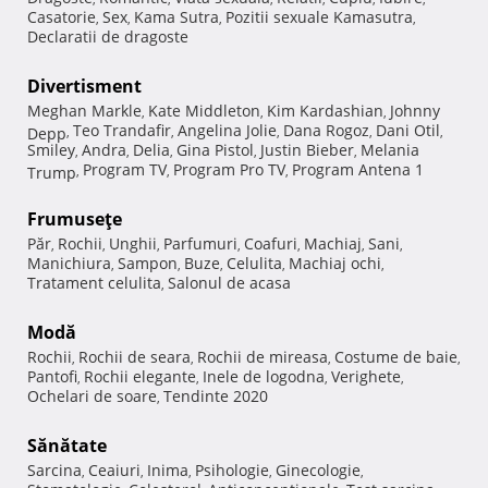
Casatorie
Sex
Kama Sutra
Pozitii sexuale Kamasutra
,
,
,
,
Declaratii de dragoste
Divertisment
Meghan Markle
Kate Middleton
Kim Kardashian
Johnny
,
,
,
Teo Trandafir
Angelina Jolie
Dana Rogoz
Dani Otil
Depp
,
,
,
,
,
Smiley
Andra
Delia
Gina Pistol
Justin Bieber
Melania
,
,
,
,
,
Program TV
Program Pro TV
Program Antena 1
Trump
,
,
,
Frumuseţe
Păr
Rochii
Unghii
Parfumuri
Coafuri
Machiaj
Sani
,
,
,
,
,
,
,
Manichiura
Sampon
Buze
Celulita
Machiaj ochi
,
,
,
,
,
Tratament celulita
Salonul de acasa
,
Modă
Rochii
Rochii de seara
Rochii de mireasa
Costume de baie
,
,
,
,
Pantofi
Rochii elegante
Inele de logodna
Verighete
,
,
,
,
Ochelari de soare
Tendinte 2020
,
Sănătate
Sarcina
Ceaiuri
Inima
Psihologie
Ginecologie
,
,
,
,
,