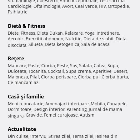
Stomatologie
Colesterol
Anticonceptionale
Test sarcina
,
,
,
,
Cardiologie
Oftalmologie
Avort
Ceai verde
HIV
Ortopedie
,
,
,
,
,
,
Psihiatrie
Dietă & Fitness
Diete
Fitness
Dieta Dukan
Relaxare
Yoga
Intretinere
,
,
,
,
,
,
Aerobic
Exercitii abdomen
Nutritie
Dieta de slabit
Dieta
,
,
,
,
Silueta
Dieta ketogenica
Sala de acasa
disociata
,
,
,
Reţete
Mancare
Paste
Ciorba
Peste
Sos
Salata
Cafea
Supa
,
,
,
,
,
,
,
,
Dulceata
Tocanita
Cocktail
Supa crema
Aperitive
Desert
,
,
,
,
,
,
Maioneza
Pilaf
Ciorba perisoare
Ciorba pui
Ciorba burta
,
,
,
,
,
Ce mancam azi
Casă şi familie
Mobila bucatarie
Amenajari interioare
Mobila
Canapele
,
,
,
,
Dormitoare
Design interior
Parenting
Jurnal de mama
,
,
,
Gravide
Femei curajoase
Autism
singura
,
,
,
Actualitate
Din culise
Interviu
Stirea zilei
Tema zilei
Iesirea din
,
,
,
,