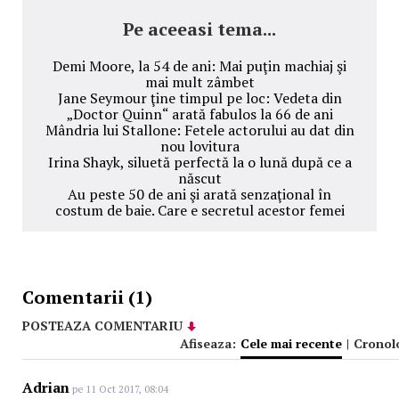
Pe aceeasi tema...
Demi Moore, la 54 de ani: Mai puţin machiaj şi
mai mult zâmbet
Jane Seymour ţine timpul pe loc: Vedeta din
„Doctor Quinn“ arată fabulos la 66 de ani
Mândria lui Stallone: Fetele actorului au dat din
nou lovitura
Irina Shayk, siluetă perfectă la o lună după ce a
născut
Au peste 50 de ani şi arată senzaţional în
costum de baie. Care e secretul acestor femei
Comentarii (1)
POSTEAZA COMENTARIU
Afiseaza:
Cele mai recente
|
Cronol
Adrian
pe 11 Oct 2017, 08:04