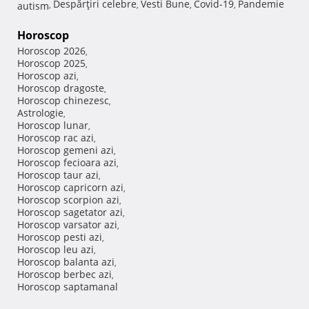
Despărţiri celebre
Vesti Bune
Covid-19
Pandemie
autism
,
,
,
,
Horoscop
Horoscop 2026
,
Horoscop 2025
,
Horoscop azi
,
Horoscop dragoste
,
Horoscop chinezesc
,
Astrologie
,
Horoscop lunar
,
Horoscop rac azi
,
Horoscop gemeni azi
,
Horoscop fecioara azi
,
Horoscop taur azi
,
Horoscop capricorn azi
,
Horoscop scorpion azi
,
Horoscop sagetator azi
,
Horoscop varsator azi
,
Horoscop pesti azi
,
Horoscop leu azi
,
Horoscop balanta azi
,
Horoscop berbec azi
,
Horoscop saptamanal