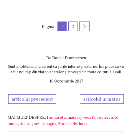
1
2
Pagina:
De
Daniel Dumitrescu
Sunt întotdeauna la curent cu știrile interne și externe. Îmi place să vă
aduc noutăți din viața vedetelor și povești din toate colțurile lumii.
10 Octombrie 2017
articolul precedent
articolul urmator
MAI MULT DESPRE:
frumusete
,
machiaj
,
vedete
,
rochie
,
foto
,
moda
,
tinuta
,
poze
,
imagini
,
Monica Bellucci