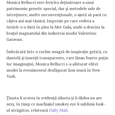
Monica Bellucci este fericita deținătoare a unui
patrimoniu genetic special, dar și metodele sale de
întreținere, multe neconvenționale, o ajută să pară cu
câțiva ani mai tânără. Impresie pe care vedeta a
întărit-o o dată în plus la Met Gala, unde a descins la
brațul magnatului din industria modei Valentino
Garavan.
Îmbrăcată într-o rochie neagră de inspirație gotică, cu
dantelă și inserții transparente, care lăsau foarte puțin
loc imaginației, Monica Bellucci s-a alăturat elitei
modei la evenimentul desfășurat luni seară în New
York.
Ținuta îi scotea în evidență silueta și îi dădea un aer
sexy, în timp ce machiajul smokey eye îi sublinia look-
ul atrăgător, relatează
Daily Mail
.