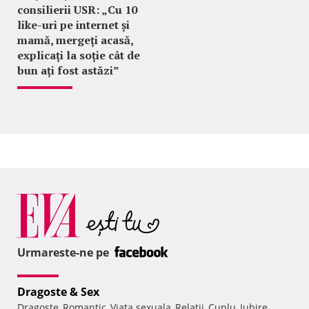
consilierii USR: „Cu 10
like-uri pe internet și
mamă, mergeți acasă,
explicați la soție cât de
bun ați fost astăzi”
Urmareste-ne pe
Dragoste & Sex
Dragoste
Romantic
Viata sexuala
Relatii
Cuplu
Iubire
,
,
,
,
,
,