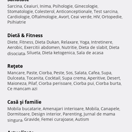
Sarcina
Ceaiuri
Inima
Psihologie
Ginecologie
,
,
,
,
,
Stomatologie
Colesterol
Anticonceptionale
Test sarcina
,
,
,
,
Cardiologie
Oftalmologie
Avort
Ceai verde
HIV
Ortopedie
,
,
,
,
,
,
Psihiatrie
Dietă & Fitness
Diete
Fitness
Dieta Dukan
Relaxare
Yoga
Intretinere
,
,
,
,
,
,
Aerobic
Exercitii abdomen
Nutritie
Dieta de slabit
Dieta
,
,
,
,
Silueta
Dieta ketogenica
Sala de acasa
disociata
,
,
,
Reţete
Mancare
Paste
Ciorba
Peste
Sos
Salata
Cafea
Supa
,
,
,
,
,
,
,
,
Dulceata
Tocanita
Cocktail
Supa crema
Aperitive
Desert
,
,
,
,
,
,
Maioneza
Pilaf
Ciorba perisoare
Ciorba pui
Ciorba burta
,
,
,
,
,
Ce mancam azi
Casă şi familie
Mobila bucatarie
Amenajari interioare
Mobila
Canapele
,
,
,
,
Dormitoare
Design interior
Parenting
Jurnal de mama
,
,
,
Gravide
Femei curajoase
Autism
singura
,
,
,