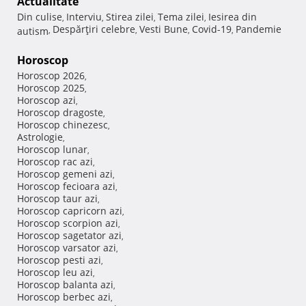
Actualitate
Din culise
Interviu
Stirea zilei
Tema zilei
Iesirea din
,
,
,
,
Despărţiri celebre
Vesti Bune
Covid-19
Pandemie
autism
,
,
,
,
Horoscop
Horoscop 2026
,
Horoscop 2025
,
Horoscop azi
,
Horoscop dragoste
,
Horoscop chinezesc
,
Astrologie
,
Horoscop lunar
,
Horoscop rac azi
,
Horoscop gemeni azi
,
Horoscop fecioara azi
,
Horoscop taur azi
,
Horoscop capricorn azi
,
Horoscop scorpion azi
,
Horoscop sagetator azi
,
Horoscop varsator azi
,
Horoscop pesti azi
,
Horoscop leu azi
,
Horoscop balanta azi
,
Horoscop berbec azi
,