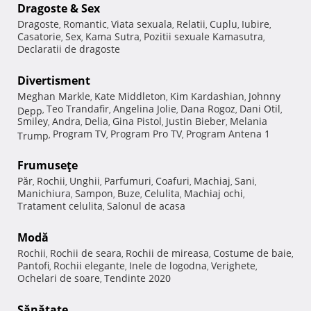
Dragoste & Sex
Dragoste
Romantic
Viata sexuala
Relatii
Cuplu
Iubire
,
,
,
,
,
,
Casatorie
Sex
Kama Sutra
Pozitii sexuale Kamasutra
,
,
,
,
Declaratii de dragoste
Divertisment
Meghan Markle
Kate Middleton
Kim Kardashian
Johnny
,
,
,
Teo Trandafir
Angelina Jolie
Dana Rogoz
Dani Otil
Depp
,
,
,
,
,
Smiley
Andra
Delia
Gina Pistol
Justin Bieber
Melania
,
,
,
,
,
Program TV
Program Pro TV
Program Antena 1
Trump
,
,
,
Frumuseţe
Păr
Rochii
Unghii
Parfumuri
Coafuri
Machiaj
Sani
,
,
,
,
,
,
,
Manichiura
Sampon
Buze
Celulita
Machiaj ochi
,
,
,
,
,
Tratament celulita
Salonul de acasa
,
Modă
Rochii
Rochii de seara
Rochii de mireasa
Costume de baie
,
,
,
,
Pantofi
Rochii elegante
Inele de logodna
Verighete
,
,
,
,
Ochelari de soare
Tendinte 2020
,
Sănătate