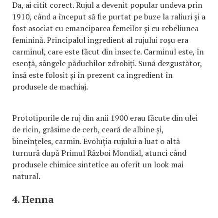
Da, ai citit corect. Rujul a devenit popular undeva prin
1910, când a început să fie purtat pe buze la raliuri și a
fost asociat cu emanciparea femeilor și cu rebeliunea
feminină. Principalul ingredient al rujului roșu era
carminul, care este făcut din insecte. Carminul este, în
esență, sângele păduchilor zdrobiți. Sună dezgustător,
însă este folosit și în prezent ca ingredient în
produsele de machiaj.
Prototipurile de ruj din anii 1900 erau făcute din ulei
de ricin, grăsime de cerb, ceară de albine și,
bineînțeles, carmin. Evoluția rujului a luat o altă
turnură după Primul Război Mondial, atunci când
produsele chimice sintetice au oferit un look mai
natural.
4. Henna